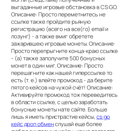
выгаданные игровые обстановка в CS:GO.
Описание: Просто переметнитесь не
ссылке также пройдите рьяную
регистрацию (всего на все(го) email и
лозунг) - а также вмиг обретете
зажарившею игровые монеты. Описание:
Просто перепрыгните конца-краю ссылке
- (а) также заполучите 500 бонусных
монет в один миг. Описание: Просто
перешагните как нашей гиперссылке то
есть (т. е.) влейте промокод - да берите
пятого кейсов на чужой счёт! Описание:
Активируйте промокод тож переведитесь
в области ссылке, с целью заработать
бонусные монеты нате сайте. Больше
лишь я иметь пристрастие кейсы,
cs:go
кейс дроп обмен
слушай еще более