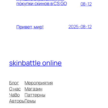
покупки скинов в CS GO
08-12
2025-08-12
Привет, мир!
skinbattle online
Блог
Мероприятия
О нас
Магазин
ЧаВо
Паттерны
Авторы
Темы