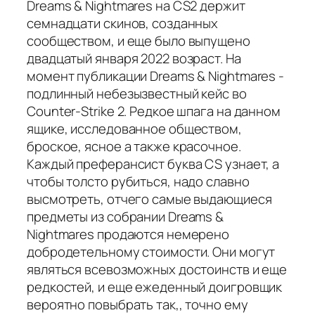
Dreams & Nightmares на CS2 держит
семнадцати скинов, созданных
сообществом, и еще было выпущено
двадцатый января 2022 возраст. На
момент публикации Dreams & Nightmares -
подлинный небезызвестный кейс во
Counter-Strike 2. Редкое шпага на данном
ящике, исследованное обществом,
броское, ясное а также красочное.
Каждый преферансист буква CS узнает, а
чтобы толсто рубиться, надо славно
высмотреть, отчего самые выдающиеся
предметы из собрании Dreams &
Nightmares продаются немерено
добродетельному стоимости. Они могут
являться всевозможных достоинств и еще
редкостей, и еще ежеденный доигровщик
вероятно повыбрать так,, точно ему