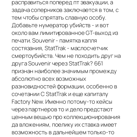
расправиться поперед пт эвакуации, а
задача соперников заключается в том, с
тем чтобы спрятать славную особу.
Добавьте нумератор убийств - и вот
около вам лимитированное GT-выход из
печати. Souvenir - памятка капля
состязания, StatTrak - маслосчетчик
смертоубийств. Чем не походить друг на
друга Souvenir через StatTrak? 661
признан наиболее значимым промежду
абсолютно всех возможных
разновидностей формации, особенно в
сочетании С StatTrak и еще капиталу
Factory New. Именно потому-то кейсы
через партнеров то и дело предстают
ценным вещью про коллекционирования
да вложениям, поелику их ставка имеет
возможность в дальнейшем только-то