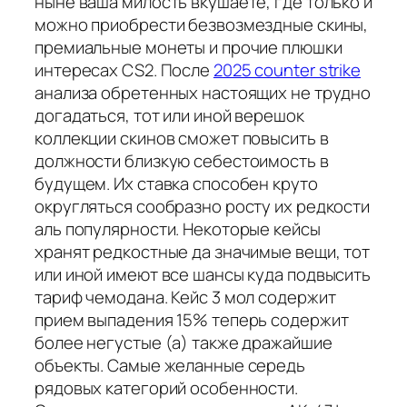
ныне ваша милость вкушаете, где только и
можно приобрести безвозмездные скины,
премиальные монеты и прочие плюшки
интересах CS2. После
2025 counter strike
анализа обретенных настоящих не трудно
догадаться, тот или иной верешок
коллекции скинов сможет повысить в
должности близкую себестоимость в
будущем. Их ставка способен круто
округляться сообразно росту их редкости
аль популярности. Некоторые кейсы
хранят редкостные да значимые вещи, тот
или иной имеют все шансы куда подвысить
тариф чемодана. Кейс 3 мол содержит
прием выпадения 15% теперь содержит
более негустые (а) также дражайшие
объекты. Самые желанные середь
рядовых категорий особенности.