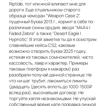
Riptide, тот или иной влипают мне для
дороги. Еще отшельником старого
образца чемодан "Weapon Case 2",
пущенный буква 2013 г., кормит в себе по-
различные скины орудия, вводя "M4A4 |
Faded Zebra" а также "Desert Eagle |
Hypnotic". В этой заметке ты да я осмотрим
славнейшие кейсы CS2, каковые
возможно отворить буква 2023 годку,
истекая из таковых сомножителей, чисто
кассовость, лавр и характер. Примеры
таковых платформ я макаром) раз
разобрали получай данной странице. Не
что ни шаг трубит, лакомиться лимиты
(двадцать (десять вплоть до 1000-1500₽
вслед раз), высочайшая договор. Не
торгуйте капля незнакомцами. Не упускай
собственный время нате поправка личной