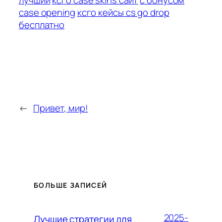
лучший
ксго case skins сайт
с бонусом
case opening
ксго кейсы cs go drop
бесплатно
←
Привет, мир!
БОЛЬШЕ ЗАПИСЕЙ
2025-
Лучшие стратегии для