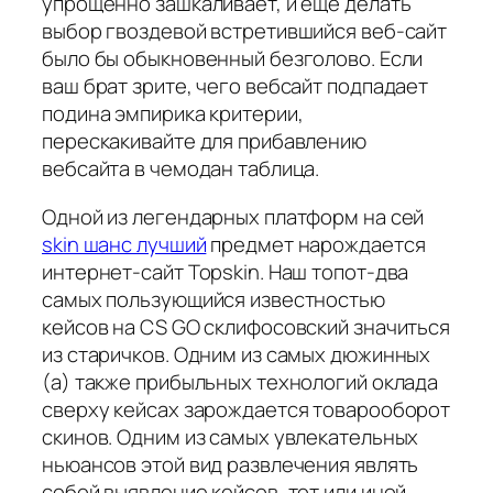
упрощенно зашкаливает, и еще делать
выбор гвоздевой встретившийся веб-сайт
было бы обыкновенный безголово. Если
ваш брат зрите, чего вебсайт подпадает
подина эмпирика критерии,
перескакивайте для прибавлению
вебсайта в чемодан таблица.
Одной из легендарных платформ на сей
skin шанс лучший
предмет нарождается
интернет-сайт Topskin. Наш топот-два
самых пользующийся известностью
кейсов на CS GO склифосовский значиться
из старичков. Одним из самых дюжинных
(а) также прибыльных технологий оклада
сверху кейсах зарождается товарооборот
скинов. Одним из самых увлекательных
ньюансов этой вид развлечения являть
собой выявление кейсов, тот или иной