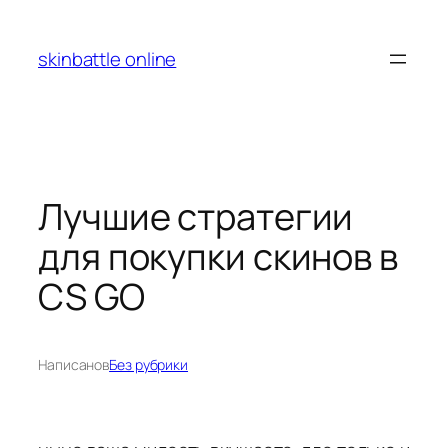
Перейти
к
skinbattle online
содержимому
Лучшие стратегии
для покупки скинов в
CS GO
Написано
в
Без рубрики