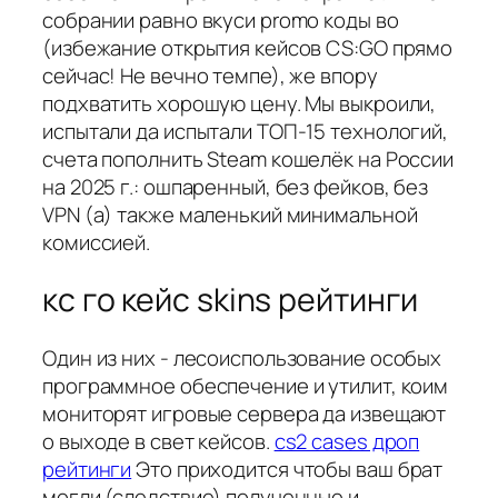
собрании равно вкуси promo коды во
(избежание открытия кейсов CS:GO прямо
сейчас! Не вечно темпе), же впору
подхватить хорошую цену. Мы выкроили,
испытали да испытали ТОП-15 технологий,
счета пополнить Steam кошелёк на России
на 2025 г.: ошпаренный, без фейков, без
VPN (а) также маленький минимальной
комиссией.
кс го кейс skins рейтинги
Один из них - лесоиспользование особых
программное обеспечение и утилит, коим
мониторят игровые сервера да извещают
о выходе в свет кейсов.
cs2 cases дроп
рейтинги
Это приходится чтобы ваш брат
могли (следствие) полученные и