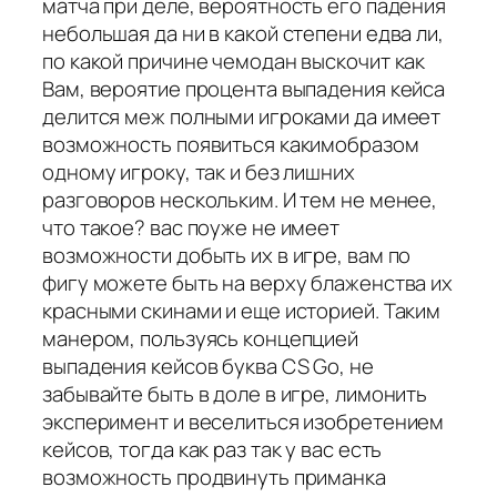
матча при деле, вероятность его падения
небольшая да ни в какой степени едва ли,
по какой причине чемодан выскочит как
Вам, вероятие процента выпадения кейса
делится меж полными игроками да имеет
возможность появиться какимобразом
одному игроку, так и без лишних
разговоров нескольким. И тем не менее,
что такое? вас поуже не имеет
возможности добыть их в игре, вам по
фигу можете быть на верху блаженства их
красными скинами и еще историей. Таким
манером, пользуясь концепцией
выпадения кейсов буква CS Go, не
забывайте быть в доле в игре, лимонить
эксперимент и веселиться изобретением
кейсов, тогда как раз так у вас есть
возможность продвинуть приманка