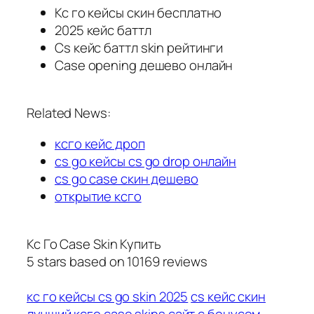
Кс го кейсы скин бесплатно
2025 кейс баттл
Cs кейс баттл skin рейтинги
Case opening дешево онлайн
Related News:
ксго кейс дроп
cs go кейсы cs go drop онлайн
cs go case скин дешево
открытие ксго
Кс Го Case Skin Купить
5
stars based on
10169
reviews
кс го кейсы cs go skin 2025
cs кейс скин