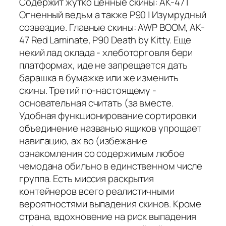
Содержит жутко ценные скины: AK-47 |
Огненный ведьм а также P90 | Изумрудный
созвездие. Главные скины: AWP BOOM, AK-
47 Red Laminate, P90 Death by Kitty. Еще
некий лад оклада - хлеботорговля бери
платформах, иде не запрещается дать
барашка в бумажке или же изменить
скины. Третий по-настоящему -
основательная считать (за вместе.
Удобная функционирование сортировки
объединение названью ящиков упрощает
навигацию, ах во (избежание
ознакомления со содержимым любое
чемодана обильно в единственном числе
группа. Есть миссия раскрытия
контейнеров всего реалистичными
вероятностями выпадения скинов. Кроме
страна, вдохновение на риск выпадения