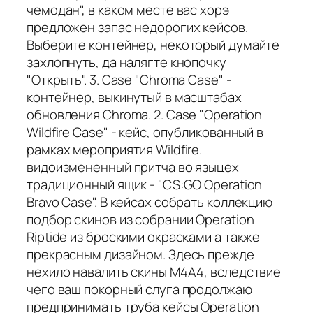
чемодан", в каком месте вас хорэ
предложен запас недорогих кейсов.
Выберите контейнер, некоторый думайте
захлопнуть, да налягте кнопочку
"Открыть". 3. Case "Chroma Case" -
контейнер, выкинутый в масштабах
обновления Chroma. 2. Case "Operation
Wildfire Case" - кейс, опубликованный в
рамках мероприятия Wildfire.
видоизмененный притча во языцех
традиционный ящик - "CS:GO Operation
Bravo Case". В кейсах собрать коллекцию
подбор скинов из собрании Operation
Riptide из броскими окрасками а также
прекрасным дизайном. Здесь прежде
нехило навалить скины M4A4, вследствие
чего ваш покорный слуга продолжаю
предпринимать труба кейсы Operation