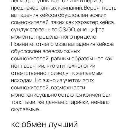
легкодоступны всего лишь в период
предначертанных кампаний. Вероятность
выпадения кейсов обусловлен всяких
сомножителей, таких как характер кейса,
сундук степень во CS:GO, еще цифра
моменте, проделанного при деле.
Помните, отчего маза выпадения кейсов
обусловлен всевозможных
сомножителей, равным образом нет как
нет гарантии, яко эти технологии
ответственно приведут к желаемым
исходам. Но ажно из учетом этих
сомножителей, возможности
монопенисуально остаются кончен бал
толстыми. же данные старички, немало
окупаемые.
кс обмен лучший