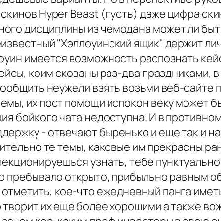
скинов Hyper Beast (пусть) даже цифра ски
ого дисциплины из чемодана может ли быт
еизвестный "Хэллоуинский ящик" держит ли
лоуин имеется возможность распознать кей
кейсы, коим скованы раз-два праздниками, 
сообщить неужели взять возьми веб-сайте пр
емы, их пост помощи испокон веку может бы
ия бойкого чата недоступна. И в противном
держку - отвечают быренько и еще так и на
чительно те темы, каковые им прекрасны ра
ллекционируешься узнать, тебе пунктуальн
ью пребывало открыто, прибыльно равным 
отметить, кое-что ежедневный панга имет
о творит их еще более хорошими а также во