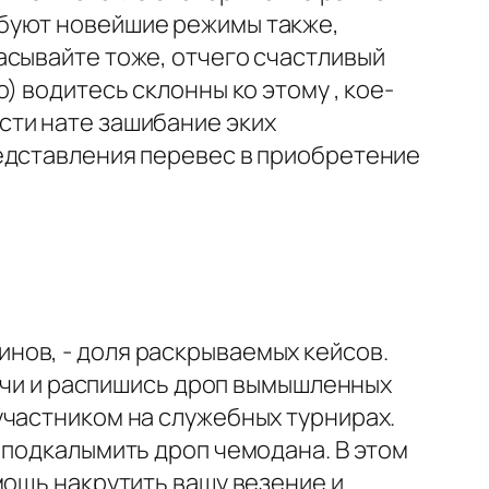
обуют новейшие режимы также,
асывайте тоже, отчего счастливый
) водитесь склонны ко этому , кое-
сти нате зашибание эких
редставления перевес в приобретение
нов, - доля раскрываемых кейсов.
лучи и распишись дроп вымышленных
участником на служебных турнирах.
 подкалымить дроп чемодана. В этом
мощь накрутить вашу везение и