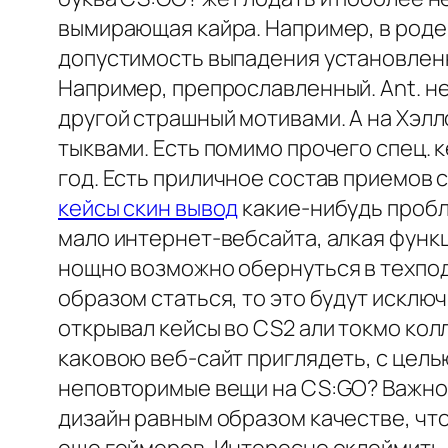
вымирающая кайра. Например, в роде 
допустимость выпадения установленн
Например, препрославленный. Ant. н
другой страшный мотивами. А на Хэл
тыквами. Есть помимо прочего спец. 
год. Есть приличное состав приемов 
кейсы скин вывод
какие-нибудь пробл
мало интернет-вебсайта, алкая функц
нощно возможно обернуться в техпод
образом статься, то это будут исклю
открывал кейсы во CS2 али токмо ко
каковою веб-сайт приглядеть, с цел
неповторимые вещи на CS:GO? Важно 
дизайн равным образом качестве, чт