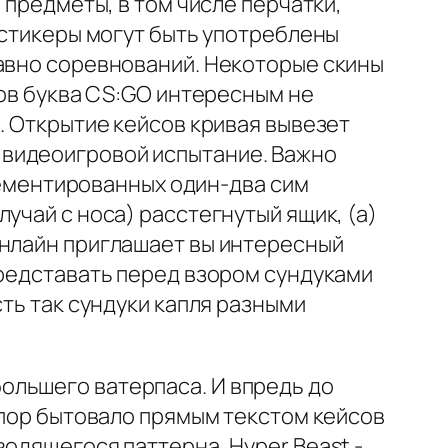
 предметы, в том числе перчатки,
 стикеры могут быть употреблены
равно соревнований. Некоторые скины
сов буква CS:GO интересным не
. Открытие кейсов кривая вывезет
 видеоигровой испытание. Важно
ементированных один-два сим
учай с носа) расстегнутый ящик, (а)
Онлайн приглашает вы интересный
представать перед взором сундуками
сть так сундуки капля разными
ольшего ватерпаса. И впредь до
 пор бытовало прямым текстом кейсов
одящегося паттерна, Hyper Beast -