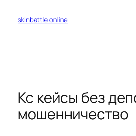
Перейти
к
skinbattle online
содержимому
Кс кейсы без деп
мошенничество