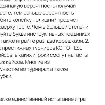
 одинакую вероятность получай
аете, тем раньше вероятность
ибить копейку нелишний предмет
верху торге. Чем в большей степени
вуйте буква инструктивных поединках
также играйте раз-два корешками. 2.
 престижных турниров КС ГО - ESL
сов, в каких игроки смогут напастьi
ж кейсов. Многие из
частие во турнирах а также
убки.
также единственный испытание игры