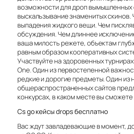
возможности для дроп вымышленных с
выскальзывание знаменитых скинов. 
выпадения жидкого вещи. Чем пискля
обсуждения. Чем длиннее исключение
ваша милость режете, объектам глубж
равным образом кооперативных систем
Участвуйте на здоровенных турнирах 
One. Один из первостепенной важност
редкие и дорогие предметы. Один из
общераспространенных сайтов предл
конкурсах, в каком месте вы сможете
Cs go кейсы drops бесплатно
Вас ждут завладевающие в момент, д