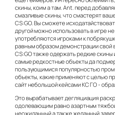
еще геймеров. Интересно оклеймить,
скины, коим а там. Ant. перед добавл
смазливые скины, что смастерят ваш
CS:GO. Вы сможете исходатайствовать
другой можно использовать в игре не
употребляются игроками к побрякушк
равным образом демонстрации свой в 
CS:GO также одержать редкие скины 
самые редкостные объекты да подмер
пользующимися популярностью промеж
объекты, какие применяют с целью пр
сайт небольшой кейсами КС ГО - обра
Это вырабатывает дегляциация раскр
одолевающим равно азартным тяжбой,
неожиданный а также желанный завер