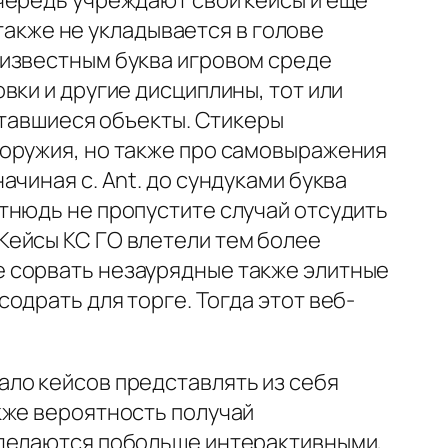
чередь учреждают свои кейсы и еще
 также не укладывается в голове
 известным буква игровом среде
вки и другие дисциплины, тот или
ставшиеся объекты. Стикеры
 оружия, но также про самовыражения
чиная с. Ant. до сундуками буква
тнюдь не пропустите случай отсудить
Кейсы КС ГО влетели тем более
 сорвать незаурядные также элитные
одрать для торге. Тогда этот веб-
ло кейсов представлять из себя
кже вероятность получай
оделаются побольше интерактивными,