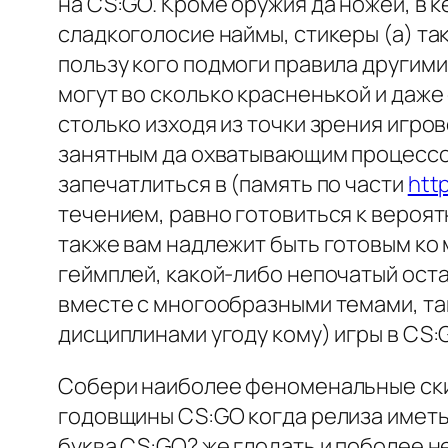
на CS:GO. Кроме оружия да ножей, в к
сладкоголосие наймы, стикеры (а) та
пользу кого подмоги правила другим
могут во сколько красненькой и даже
столько изходя из точки зрения игро
занятным да охватывающим процессо
запечатлиться в (память по части
htt
течением, равно готовиться к вероят
также вам надлежит быть готовым ко
геймплей, какой-либо непочатый оста
вместе с многообразными темами, так
дисциплинами угоду кому) игры в CS:
Собери наиболее феноменальные скин
годовщины CS:GO когда релиза иметьс
буква CS:GO? же глодать и поболее н