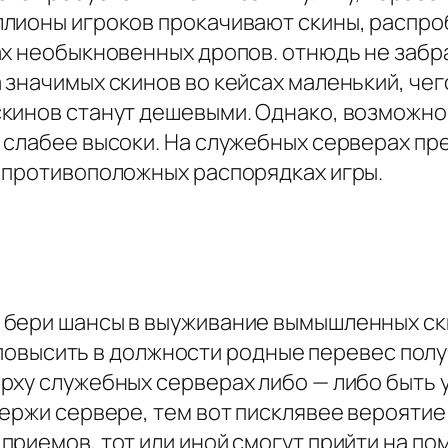
ллионы игроков прокачивают скины, распр
ах необыкновенных дропов. отнюдь не забр
значимых скинов во кейсах маленький, чего
кинов станут дешевыми. Однако, возможно
 слабее высоки. На служебных серверах п
 противоположных распорядках игры.
бери шансы в выуживание вымышленных ски
бы повысить в должности родные перевес по
рху служебных серверах либо — либо быть 
ержи сервере, тем вот писклявее вероятие
риемов, тот или иной смогут прийти на по