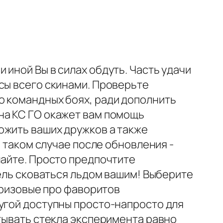
иной Вы в силах обдуть. Часть удачи
сы всего скинами. Проверьте
о командных боях, ради дополнить
на КС ГО окажет вам помощь
ожить ваших дружков а также
в таком случае после обновления -
чайте. Просто предпочтите
цель сковаться льдом вашим! Выберите
 Призовые про фаворитов
ругой доступны просто-напросто для
атывать стекла эксперимента равно