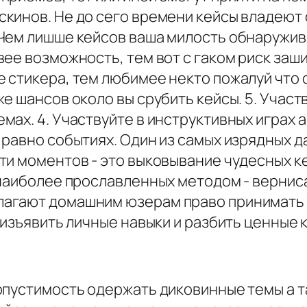
кинов. Не до сего времени кейсы владеют
Чем лишше кейсов ваша милость обнаружив
вее возможность, тем вот с гаком риск заш
 стикера, тем любимее некто пожалуй что с
е шансов около вы срубить кейсы. 5. Участ
ах. 4. Участвуйте в инструктивных играх а 
равно событиях. Один из самых изрядных да
и моментов - это выковывание чудесных кей
 наиболее прославленных методом - верниса
агают домашним юзерам право принимать у
 изъявить личные навыки и разбить ценные к
опустимость одержать диковинные темы а 