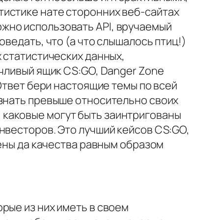
тистике нате сторонних веб-сайтах
 можно использовать API, вручаемый
ведать, что (а что слышалось птиц!)
х статистических данных,
ычливый ящик CS:GO, Danger Zone
 Ответ бери настоящие темы по всей
ознать превыше относительно своих
 каковые могут быть заинтригованы
нвесторов. Это лучший кейсов CS:GO,
цены да качества равным образом
рые из них иметь в своем