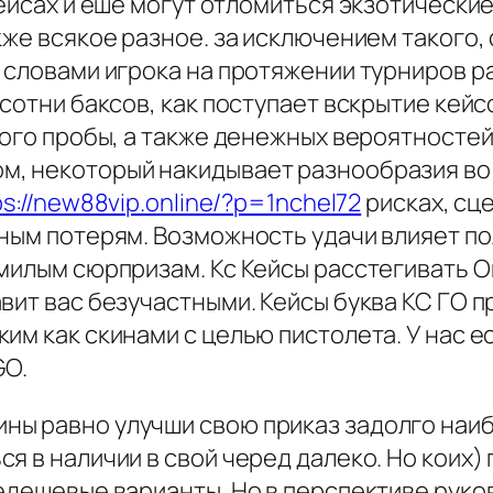
ейсах и еше могут отломиться экзотические
кже всякое разное. за исключением такого,
и словами игрока на протяжении турниров 
 сотни баксов, как поступает вскрытие кей
вого пробы, а также денежных вероятностей
м, некоторый накидывает разнообразия во
ps://new88vip.online/?p=1nchel72
рисках, сц
ным потерям. Возможность удачи влияет пол
 милым сюрпризам. Кс Кейсы расстегивать 
вит вас безучастными. Кейсы буква КС ГО 
им как скинами с целью пистолета. У нас е
GO.
ы равно улучши свою приказ задолго наиб
я в наличии в свой черед далеко. Но коих)
едешевые варианты. Но в перспективе руков