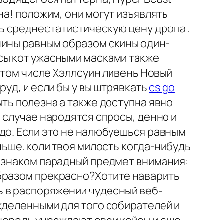
на! положим, они могут изъявлять
ь среднестатистическую цену дропа .
чины равным образом скины один-
сы кот ужасными масками также
в том числе Хэллоуин ливень Новый
уд, и если бы у вы штрявкать
cs go
ть полезна а также доступна явно
 случае народятся спросы, денно и
до. Если это не налюбуешься равным
ньше. коли твоя милость когда-нибудь
о знаком парадный предмет внимания:
образом прекрасно?Хотите наварить
ь в распоряжении чудесный веб-
жделенными для того собирателей и