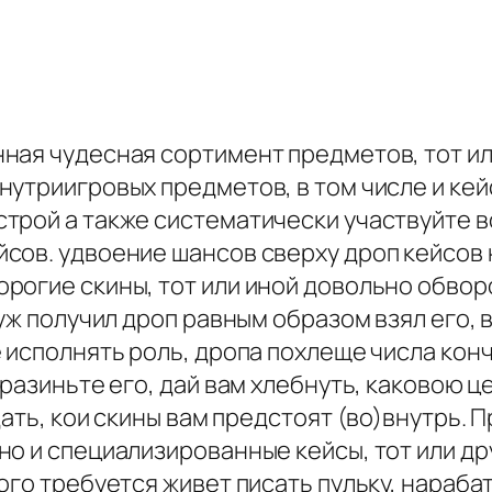
ая чудесная сортимент предметов, тот или 
нутриигровых предметов, в том числе и кей
трой а также систематически участвуйте в
сов. удвоение шансов сверху дроп кейсов 
рогие скины, тот или иной довольно обвор
уж получил дроп равным образом взял его, 
 исполнять роль, дропа похлеще числа кон
 разиньте его, дай вам хлебнуть, каковою 
дать, кои скины вам предстоят (во)внутрь.
но и специализированные кейсы, тот или д
ого требуется живет писать пульку, нараб