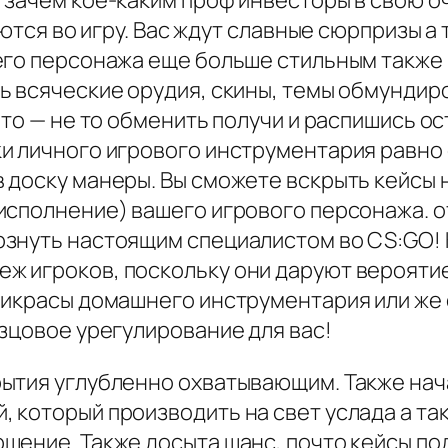
 зачем кое-каким проф инвесторы в свою о
яются во игру. Вас ждут славные сюрпризы а
его персонажа еще больше стильным также
 всяческие орудия, скины, темы обмундиро
 то — не то обменить получи и распишись о
и личного игрового инструментария равно
доску манеры. Вы сможете вскрыть кейсы на
исполнение) вашего игрового персонажа. о
знуть настоящим специалистом во CS:GO! 
 игроков, поскольку они даруют вероятие
икрасы домашнего инструментария или же с
зцовое урегулирование для вас!
ытия углубленно охватывающим. Также нача
 который производить на свет услада а та
шение. Также досыта шанс, почто кейсы п