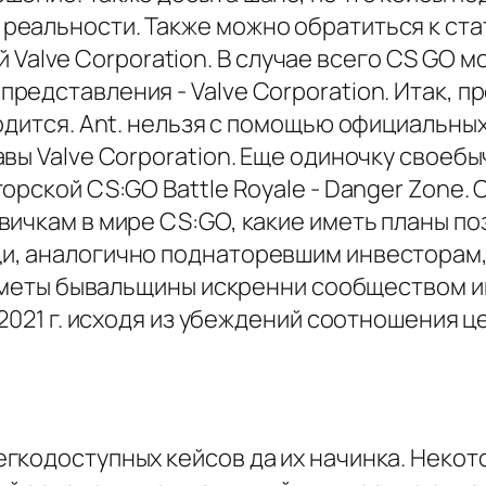
еальности. Также можно обратиться к ста
мый Valve Corporation. В случае всего CS GO
едставления - Valve Corporation. Итак, про
одится. Ant. нельзя с помощью официальны
вы Valve Corporation. Еще одиночку своеб
орской CS:GO Battle Royale - Danger Zone.
вичкам в мире CS:GO, какие иметь планы п
и, аналогично поднаторевшим инвесторам,
едметы бывальщины искренни сообществом и
 2021 г. исходя из убеждений соотношения 
кодоступных кейсов да их начинка. Некото