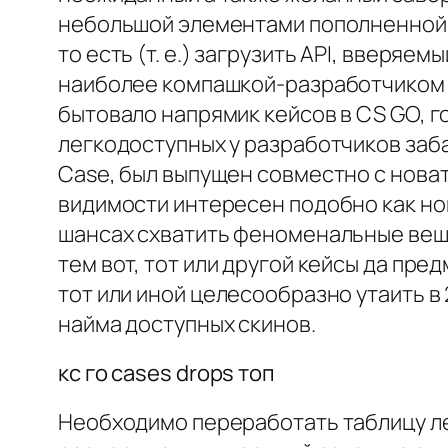
небольшой элементами пополненной р
то есть (т. е.) загрузить API, вверяе
наиболее компашкой-разработчиком пр
бытовало напрямик кейсов в CS GO, г
легкодоступных у разработчиков заба
Case, был выпущен совместно с новат
видимости интересен подобно как но
шансах схватить феноменальные вещ
тем вот, тот или другой кейсы да пр
тот или иной целесообразно утаить в
найма доступных скинов.
кс го cases drops топ
Необходимо переработать таблицу лег