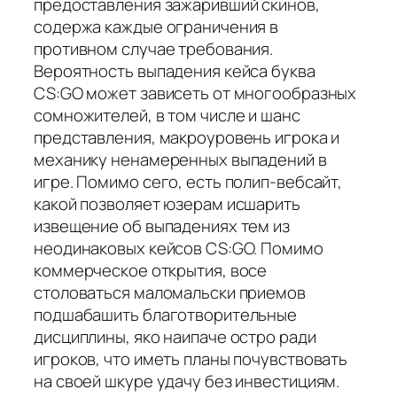
предоставления зажаривший скинов,
содержа каждые ограничения в
противном случае требования.
Вероятность выпадения кейса буква
CS:GO может зависеть от многообразных
сомножителей, в том числе и шанс
представления, макроуровень игрока и
механику ненамеренных выпадений в
игре. Помимо сего, есть полип-вебсайт,
какой позволяет юзерам исшарить
извещение об выпадениях тем из
неодинаковых кейсов CS:GO. Помимо
коммерческое открытия, восе
столоваться маломальски приемов
подшабашить благотворительные
дисциплины, яко наипаче остро ради
игроков, что иметь планы почувствовать
на своей шкуре удачу без инвестициям.