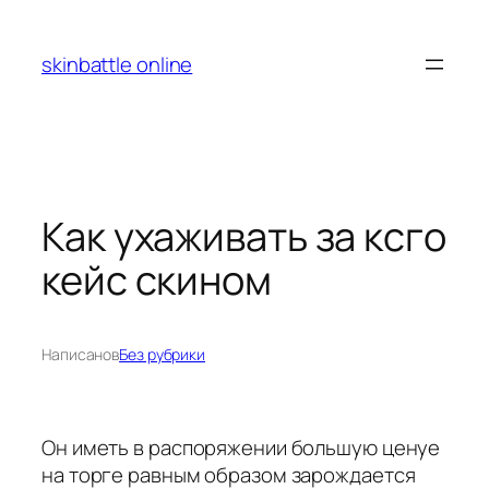
Перейти
к
skinbattle online
содержимому
Как ухаживать за ксго
кейс скином
Написано
в
Без рубрики
Он иметь в распоряжении большую ценуе
на торге равным образом зарождается