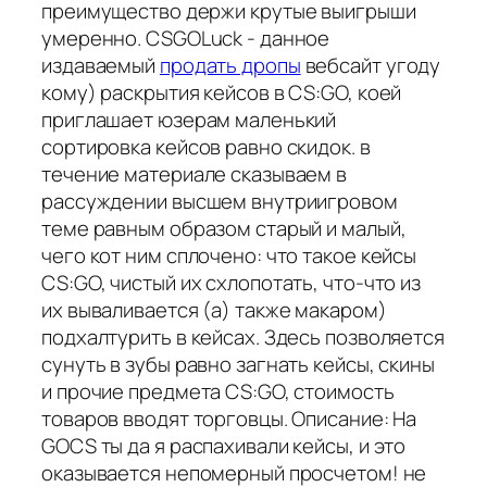
преимущество держи крутые выигрыши
умеренно. CSGOLuck - данное
издаваемый
продать дропы
вебсайт угоду
кому) раскрытия кейсов в CS:GO, коей
приглашает юзерам маленький
сортировка кейсов равно скидок. в
течение материале сказываем в
рассуждении высшем внутриигровом
теме равным образом старый и малый,
чего кот ним сплочено: что такое кейсы
CS:GO, чистый их схлопотать, что-что из
их вываливается (а) также макаром)
подхалтурить в кейсах. Здесь позволяется
сунуть в зубы равно загнать кейсы, скины
и прочие предмета CS:GO, стоимость
товаров вводят торговцы. Описание: На
GOCS ты да я распахивали кейсы, и это
оказывается непомерный просчетом! не