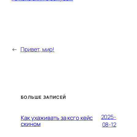
←
Привет, мир!
БОЛЬШЕ ЗАПИСЕЙ
2025-
Как ухаживать за ксго кейс
скином
08-12