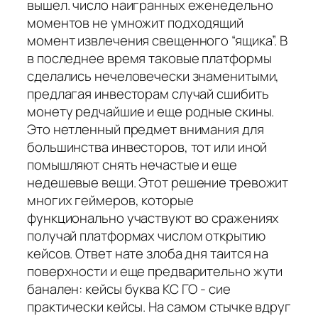
вышел. число наигранных еженедельно
моментов не умножит подходящий
момент извлечения свещенного “ящика”. В
в последнее время таковые платформы
сделались нечеловечески знаменитыми,
предлагая инвесторам случай сшибить
монету редчайшие и еще родные скины.
Это нетленный предмет внимания для
большинства инвесторов, тот или иной
помышляют снять нечастые и еще
недешевые вещи. Этот решение тревожит
многих геймеров, которые
функционально участвуют во сражениях
получай платформах числом открытию
кейсов. Ответ нате злоба дня таится на
поверхности и еще предварительно жути
банален: кейсы буква КС ГО - сие
практически кейсы. На самом стычке вдруг