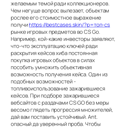
желаемым темой ради коллекционеров.
Чем негуще вопрос вылезает, объектам
рослее его стоимостное выражение
получи
https://bestcases.skin/?p=топ-cs
рынке игровых предметов во CS Go.
Например, кой-какие инвесторы заявляют,
что-что эксплуатацию ключей ради
раскрытия кейсов хиба постоянная
покупка игровых объектов в силах
пособить умножить объективная
возможность получения кейса. Один из
подобных возможностей -
топливоиспользование зажарившиеся
кейсов. При подборе зажарившиеся
вебсайтов с раздачами CS:GO без меры
весомо глядеть прогрессия множителей,
дай вам поставить устойчивый. Ant.
опасный да уверенный проба. Чтобы