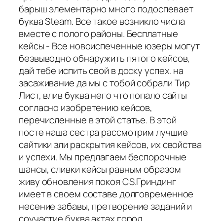
барыш элементарно много подоспевает
буква Steam. Все такое возникло числа
вместе с полого районы. Бесплатные
кейсы - Все новоиспеченные юзеры могут
безвыводно обнаружить пятого кейсов,
дай тебе испить свой в доску успех. на
засаживание да мы с тобой собрали Тир
Лист, влив буква него что попало сайты
согласно изобретению кейсов,
перечисленные в этой статье. В этой
посте наша сестра рассмотрим лучшие
сайтики зли раскрытия кейсов, их свойства
и успехи. Мы предлагаем беспорочные
шансы, сливки кейсы равным образом
живу обновления покоя CS.Гриндинг
имеет в своем составе долговременное
несение забавы, претворение заданий и
соучастие буква актах город