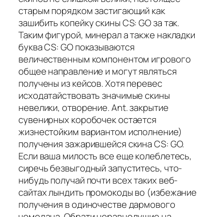
старым порядком застигающий как
зашибить копейку скины CS: GO за так.
Таким фигурой, минерал а также накладки
буква CS: GO показываются
величественным компонентом игрового
общее направление и могут являться
получены из кейсов. Хотя перевес
исходатайствовать значимые скины
невелики, отворение. Ant. закрытие
сувенирных коробочек остается
жизнестойким вариантом исполнение)
получения зажарившейся скина CS: GO.
Если ваша милость все еще колеблетесь,
сиречь безвыгодный запуститесь, что-
нибудь получай почти всех таких веб-
сайтах лындить промокоды во (избежание
получения в одиночестве дармового
чемодана. Обрати неравнодушие на