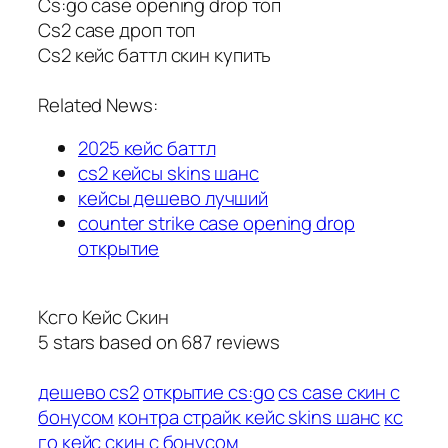
Cs:go case opening drop топ
Cs2 case дроп топ
Cs2 кейс баттл скин купить
Related News:
2025 кейс баттл
cs2 кейсы skins шанс
кейсы дешево лучший
counter strike case opening drop
открытие
Ксго Кейс Скин
5
stars based on
687
reviews
дешево cs2
открытие cs:go
cs case скин с
бонусом
контра страйк кейс skins шанс
кс
го кейс скин с бонусом