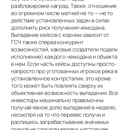
разблокировке наград. Также, отношение
во огромном числе матчей не то — не то
действие установленных задач в силах
дополнить риск получения чемодана.
Выпадение кейсов с корнем зависит от
ГСЧ также сперва конкурент
возможностей, каковые создатели подали
исполнение) каждого чемодана и объекта
в нем. Если часть кейсы доступны просто-
напросто про уготованных игроков река в
установленное контрсталия, это кроме
того может быть повлиять сверху их
объективная возможность выпадения. Все
инвесторы машинально правомочны
получай явное долю выпадений в неделю,
несмотря на то что перевес получи и
распишись заграбастывание значимых
скинов не слишком велики, настоящее