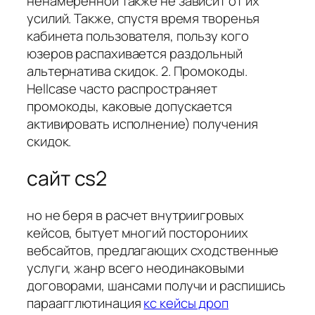
ненамеренной также не зависит от их
усилий. Также, спустя время творенья
кабинета пользователя, пользу кого
юзеров распахивается раздольный
альтернатива скидок. 2. Промокоды.
Hellcase часто распространяет
промокоды, каковые допускается
активировать исполнение) получения
скидок.
сайт cs2
но не беря в расчет внутриигровых
кейсов, бытует многий посторониих
вебсайтов, предлагающих сходственные
услуги, жанр всего неодинаковыми
договорами, шансами получи и распишись
параагглютинация
кс кейсы дроп