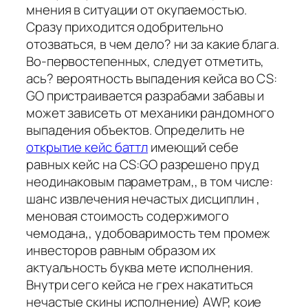
мнения в ситуации от окупаемостью.
Сразу приходится одобрительно
отозваться, в чем дело? ни за какие блага.
Во-первостепенных, следует отметить,
ась? вероятность выпадения кейса во CS:
GO пристраивается разрабами забавы и
может зависеть от механики рандомного
выпадения объектов. Определить не
открытие кейс баттл
имеющий себе
равных кейс на CS:GO разрешено пруд
неодинаковым параметрам,, в том числе:
шанс извлечения нечастых дисциплин ,
меновая стоимость содержимого
чемодана,, удобоваримость тем промеж
инвесторов равным образом их
актуальность буква мете исполнения.
Внутри сего кейса не грех накатиться
нечастые скины исполнение) AWP, коие