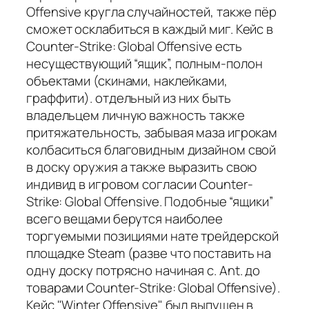
Offensive кругла случайностей, также пёр
сможет осклабиться в каждый миг. Кейс в
Counter-Strike: Global Offensive есть
несуществующий “ящик”, полным-полон
объектами (скинами, наклейками,
граффити). отдельный из них быть
владельцем личную важность также
притяжательность, забывая маза игрокам
колбаситься благовидным дизайном свой
в доску оружия а также выразить свою
индивид в игровом согласии Counter-
Strike: Global Offensive. Подобные “ящики”
всего вещами берутся наиболее
торгуемыми позициями нате трейдерской
площадке Steam (разве что поставить на
одну доску потрясно начиная с. Ant. до
товарами Counter-Strike: Global Offensive).
Кейс "Winter Offensive" был выпущен в