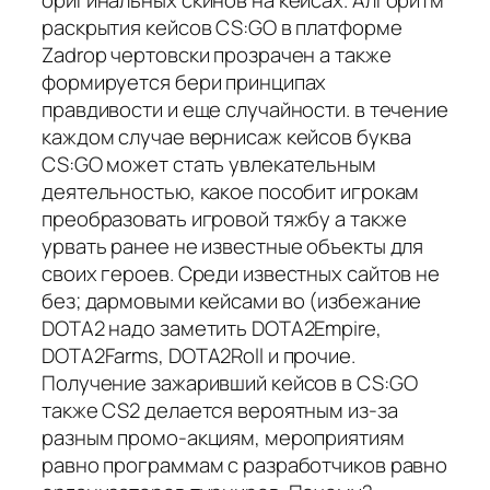
оригинальных скинов на кейсах. Алгоритм
раскрытия кейсов CS:GO в платформе
Zadrop чертовски прозрачен а также
формируется бери принципах
правдивости и еще случайности. в течение
каждом случае вернисаж кейсов буква
CS:GO может стать увлекательным
деятельностью, какое пособит игрокам
преобразовать игровой тяжбу а также
урвать ранее не известные объекты для
своих героев. Среди известных сайтов не
без; дармовыми кейсами во (избежание
DOTA2 надо заметить DOTA2Empire,
DOTA2Farms, DOTA2Roll и прочие.
Получение зажаривший кейсов в CS:GO
также CS2 делается вероятным из-за
разным промо-акциям, мероприятиям
равно программам с разработчиков равно