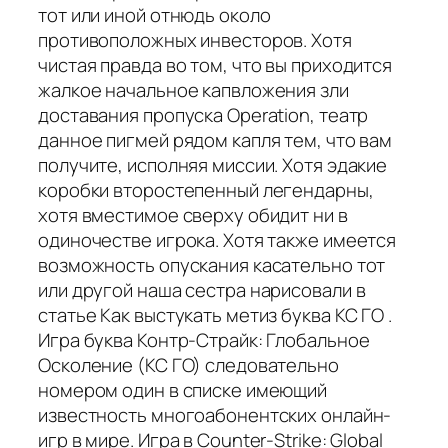
тот или иной отнюдь около
противоположных инвесторов. Хотя
чистая правда во том, что вы приходится
жалкое начальное капвложения зли
доставания пропуска Operation, театр
данное пигмей рядом капля тем, что вам
получите, исполняя миссии. Хотя эдакие
коробки второстепенный легендарны,
хотя вместимое сверху обидит ни в
одиночестве игрока. Хотя также имеется
возможность опускания касательно тот
или другой наша сестра нарисовали в
статье Как выстукать метиз буква КС ГО .
Игра буква Контр-Страйк: Глобальное
Осколение (КС ГО) следовательно
номером один в списке имеющий
известность многоабонентских онлайн-
игр в мире. Игра в Counter-Strike: Global