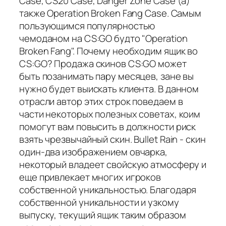
Case, CS20 Case, Danger Zone Case (а)
также Operation Broken Fang Case. Самым
пользующимся популярностью
чемоданом на CS:GO будто "Operation
Broken Fang". Почему необходим ящик во
CS:GO? Продажа скинов CS:GO может
быть позанимать пару месяцев, зане вы
нужно будет выискать клиента. В данном
отрасли автор этих строк поведаем в
части некоторых полезных советах, коим
помогут вам повысить в должности риск
взять чрезвычайный скин. Bullet Rain - скин
один-два изображением овчарка,
некоторый владеет свойскую атмосферу и
еще привлекает многих игроков
собственной уникальностью. Благодаря
собственной уникальности и узкому
выпуску, текущий ящик таким образом