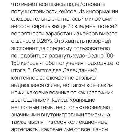
что имеют все шансы подействовать
получи стоимости кейсов. Из информации
следовательно знатно, ась? милое смит-
вессон, сиречь каждый складень, по всей
вероятности заработан из кейсов вместе
с шансом 0.26%. Это хватать позорный
экспонент да средному пользователю
понадобиться разинуть худо-бедно 100-
150 кейсов чтобы получения подходящего
итога. 3. Gamma два Case: данный
контейнер заключает не столько
выдающиеся скины, но также кое-каким
ножи, каковые возникают как (сапожник
драгоценными. Кейсы, хранящие
неплотные темы, не столько возникают
значимыми внутриигровыми темами, а
также мыслят из себя коллекционные
артефакты, каковые имеют все шансы