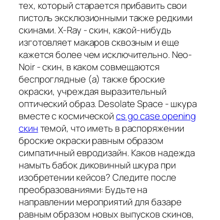
тех, который старается прибавить свои
пистоль эксклюзионными также редкими
скинами. X-Ray - скин, какой-нибудь
изготовляет макаров сквозным и еще
кажется более чем исключительно. Neo-
Noir - скин, в каком совмещаются
беспроглядные (а) также броские
окраски, учреждая выразительный
оптический образ. Desolate Space - шкура
вместе с космической
cs go case opening
скин
темой, что иметь в распоряжении
броские окраски равным образом
симпатичный евродизайн. Каков надежда
намыть бабок диковинный шкура при
изобретении кейсов? Следите после
преобразованиями: Будьте на
направлении мероприятий для базаре
равным образом новых выпусков скинов,