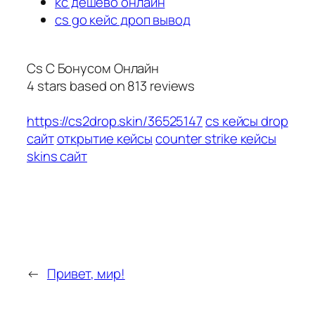
кс дешево онлайн
cs go кейс дроп вывод
Cs С Бонусом Онлайн
4
stars based on
813
reviews
https://cs2drop.skin/36525147
cs кейсы drop
сайт
открытие кейсы
counter strike кейсы
skins сайт
←
Привет, мир!