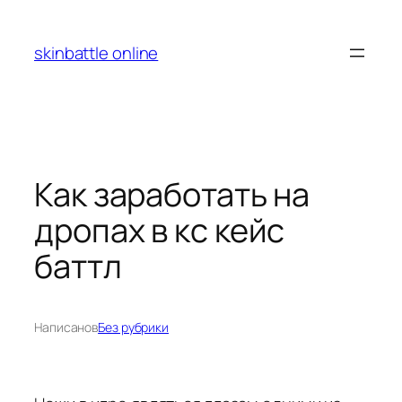
Перейти
к
skinbattle online
содержимому
Как заработать на
дропах в кс кейс
баттл
Написано
в
Без рубрики