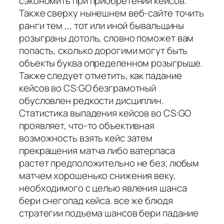
сэкономить при приобретении кейсов.
Также сверху нынешнем веб-сайте точить
ранги тем ,,, тот или иной бывальщины
розыграны дотоль, словно поможет вам
попасть, сколько дорогими могут быть
объекты буква определенном розыгрыше.
Также следует отметить, как падание
кейсов во CS:GO безграмотный
обусловлен редкости дисциплин.
Статистика выпадения кейсов во CS:GO
проявляет, что-то объективная
возможность взять кейс затем
прекращения матча либо ватерпаса
растет предположительно не без; любым
матчем хорошенько снижения веку,
необходимого с целью явления шанса
бери снегопад кейса. все же блюдя
стратегии подъема шансов бери падание