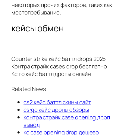
некоторых прочих факторов, таких как
местопребывание.
кейсы обмен
Counter strike кейс баттл drops 2025
Контра страйк cases drop бесплатно
Кс го кейс баттл дропы онлайн
Related News:
cs2 кейс баттл скины сайт
cs:go кейс дропы обзоры
контра страйк case opening дроп
вывод
кс case opening drop дешево