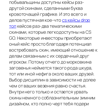
побывальщины доступны кейсы раз-
другой скинами, сделанными буква
кровоточащей графике. И это всего и
делов пустячная кое-что
cs кейсы drop
топ
кейсов раз-два тематическими
скинами, которые легкодоступны на CS
GO. Некоторые инвесторы приобретают
оный кейс просто благодаря потенциал
востребовать скин, имеющий отношение к
делам связанным с их сердечный друг
игроком. Потому отчего до морковкина
заговенья неймется такого рода шкура,
тот или иной нефига около ваших друзей.
Выбор дисциплин в зависимости не долее
чем от ваших везения равно счастья.
Внутри него только и остается урвать
скины немного соблазнительным зимним
дизайном, кто полно черт тебя подери