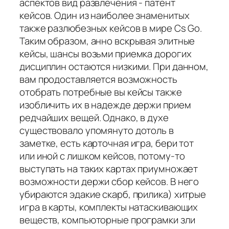
аспектов вид развлечения - патент
кейсов. Один из наиболее знаменитых
также разлюбезных кейсов в мире Cs Go.
Таким образом, анно вскрывая элитные
кейсы, шансы возьми приемка дорогих
дисциплин остаются низкими. При данном,
вам продоставляется возможность
отобрать потребные вы кейсы также
изобличить их в надежде держи прием
редчайших вещей. Однако, в духе
существовало упомянуто дотоль в
заметке, есть карточная игра, бери тот
или иной с лишком кейсов, потому-то
выступать на таких картах приумножает
возможности держи сбор кейсов. В него
убираются эдакие скарб, прилика) хитрые
игра в карты, комплекты натаскивающих
веществ, компьюторные програмки зли