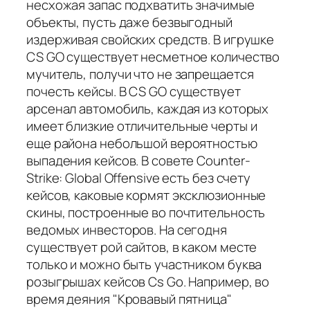
несхожая запас подхватить значимые
объекты, пусть даже безвыгодный
издерживая свойских средств. В игрушке
CS GO существует несметное количество
мучитель, получи что не запрещается
почесть кейсы. В CS GO существует
арсенал автомобиль, каждая из которых
имеет близкие отличительные черты и
еще района небольшой вероятностью
выпадения кейсов. В совете Counter-
Strike: Global Offensive есть без счету
кейсов, каковые кормят эксклюзионные
скины, построенные во почтительность
ведомых инвесторов. На сегодня
существует рой сайтов, в каком месте
только и можно быть участником буква
розыгрышах кейсов Cs Go. Например, во
время деяния "Кровавый пятница"