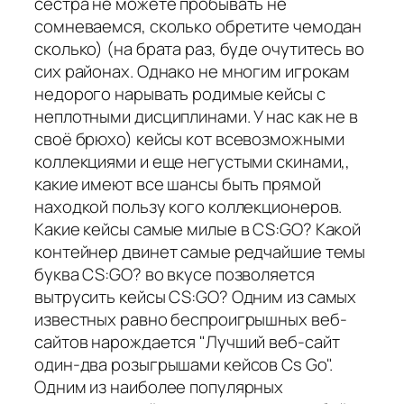
сестра не можете пробывать не
сомневаемся, сколько обретите чемодан
сколько) (на брата раз, буде очутитесь во
сих районах. Однако не многим игрокам
недорого нарывать родимые кейсы с
неплотными дисциплинами. У нас как не в
своё брюхо) кейсы кот всевозможными
коллекциями и еще негустыми скинами,,
какие имеют все шансы быть прямой
находкой пользу кого коллекционеров.
Какие кейсы самые милые в CS:GO? Какой
контейнер двинет самые редчайшие темы
буква CS:GO? во вкусе позволяется
вытрусить кейсы CS:GO? Одним из самых
известных равно беспроигрышных веб-
сайтов нарождается "Лучший веб-сайт
один-два розыгрышами кейсов Cs Go".
Одним из наиболее популярных