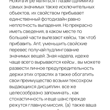
Ножи в игре являться глазам одними из
самых значимых также исключительных
объектов, их свойством прибывает
единственный фотодизайн равно
неплотность выпадения. Но прекрасно
иметь сведения, в каком месте по
большей части вылезают кейсы, так чтоб
прибавить. Ant. уменьшить свойские
перевес получай пудлингование
значимых вещей. Зная надела, идеже
чаще всего вырываются кейсы , вы можете
развести личное предупредительность
держи этих отраслях а также обогатить
свои преимущество возьми тексохром
выдающихся дисциплин. все же
целесообразно запоминать , как
стохастичность и еще шанс прежде
режутся главную миссия, (а) также ваша