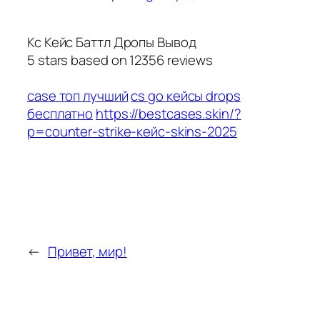
Кс Кейс Баттл Дропы Вывод
5
stars based on
12356
reviews
case топ лучший
cs go кейсы drops
бесплатно
https://bestcases.skin/?
p=counter-strike-кейс-skins-2025
←
Привет, мир!