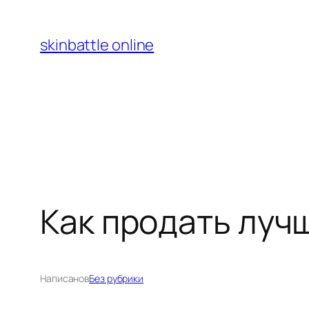
Перейти
к
skinbattle online
содержимому
Как продать луч
Написано
в
Без рубрики