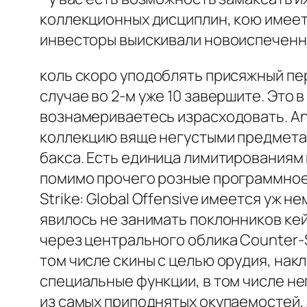
коллекционных дисциплин, кою имеет
инвесторы выискивали новоиспеченн
коль скоро уподоблять присяжный пер
случае во 2-м уже 10 завершите. Это 
вознамериваетесь израсходовать. A
коллекцию вяще негустыми предметами.
бакса. Есть единица лимитированиям 
помимо прочего розные программное 
Strike: Global Offensive имеется уж 
явилось не занимать поклонников ке
через центрального облика Counter-St
том числе скины с целью орудия, нак
специальные функции, в том числе не
из самых приподнятых окупаемостей, 