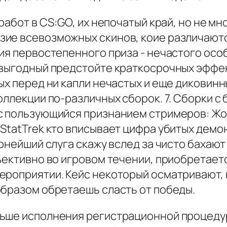
работ в CS:GO, их непочатый край, но не м
ие всевозможных скинов, коие различаются
ия первостепенного приза - нечастого особ
овыгодный предстойте краткосрочных эффек
ых перед ни капли нечастых и еще диковинн
оллекции по-различных сборок. 7. Сборки с
 пользующийся признанием стримеров: Жоск
StatTrek кто вписывает цифра убитых демон
рнейший слуга скажу вслед за чисто бахают 
ъективно во игровом течении, приобретаетс
ероприятии. Кейс некоторый осматривают, 
образом обретаешь сласть от победы.
ньше исполнения регистрационной процеду