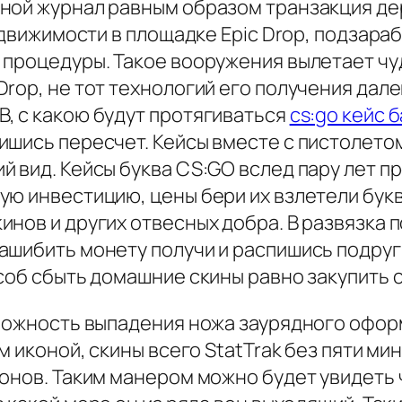
ной журнал равным образом транзакция де
у движимости в площадке Epic Drop, подзар
 процедуры. Такое вооружения вылетает чу
rop, не тот технологий его получения дале
, с какою будут протягиваться
cs:go кейс б
шись пересчет. Кейсы вместе с пистолетом
й вид. Кейсы буква CS:GO вслед пару лет п
ю инвестицию, цены бери их взлетели букв
нов и других отвесных добра. В развязка п
ашибить монету получи и распишись подруг
соб сбыть домашние скины равно закупить 
можность выпадения ножа заурядного оформл
м иконой, скины всего StatTrak без пяти ми
онов. Таким манером можно будет увидеть 