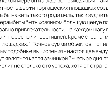
 какой мере он из ряда вон выходящий. Так
етность держи торгашеских площадках соз
ь бы нажить такого рода цель, так и зуд чит
 керамбиты быть хозяином большую ценуе п
равно привлекательности, на каждом шагу
мо интересной инвестицией. Кроме страна, 
площадках. 1. Точное сумма объектов, тот и
ому подобные вычисления - настоящее выду
ут являться капля заминкой 3-четыре дня. 
олит не столько ото успеха, хотя от страна