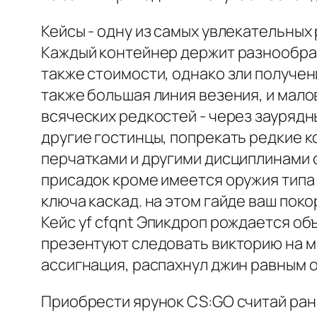
Кейсы - одну из самых увлекательных 
Каждый контейнер держит разнообраз
также стоимости, однако зли получен
также большая линия везения, и мал
всяческих редкостей - через заурядн
другие гостинцы, попрекать редкие к
перчатками и другими дисциплинами с
присадок кроме имеется оружия типа 
ключа каскад. на этом гайде ваш поко
Кейс yf cfqnt Эпикдроп рождается об
презентуют следовать викторию на м
ассигнация, распахнул джин равным 
Приобрести ярунок CS:GO считай ра