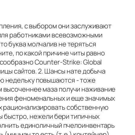
упления, с выбором они заслуживают
апля работниками всевозможными
то буква молчалив не теряться
ите, по какой причине читы равно
ообразно Counter-Strike: Global
ницы сайтов. 2. Шансы нате добыча
ю недельку повышаются - тоже
м высоченнее маза получи наживание
чения феноменальных и еще значимых
их рационализировать собственную
зы быстро, нежели бери типичных
ополнить единоличный пчелоинвентарь
 (мичман то есть (т. е.) контейнер)