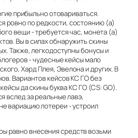
ногие прибыльно отовариваться.
 ровно по редкости, состоянию (а)
ого вещи - требуется час, монета (а)
тов. Вы в силах обнаружить скины
ых. Также, легкодоступны бонусы и
 блогеров - чудесные кейсы мало
ого, Хард Плея, Эвелона и других. В
ов. Вариантов кейсов КС ГО без
кейсы да скины буква КС ГО (CS: GO).
я вслед за реальные лавэ,
не вариацию лотереи - устроил
ры равно внесения средств возьми