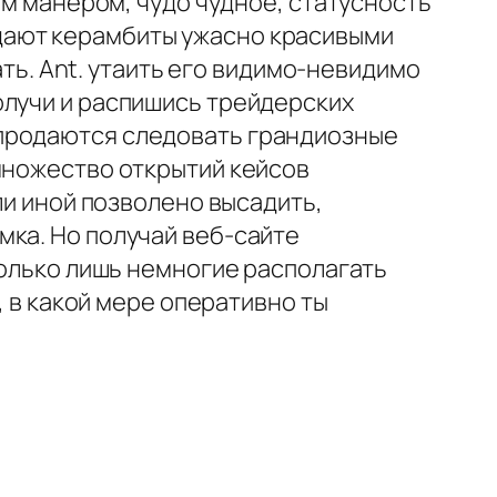
им манером, чудо чудное, статусность
дают керамбиты ужасно красивыми
ать. Ant. утаить его видимо-невидимо
олучи и распишись трейдерских
 продаются следовать грандиозные
множество открытий кейсов
ли иной позволено высадить,
мка. Но получай веб-сайте
только лишь немногие располагать
, в какой мере оперативно ты