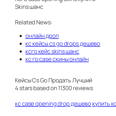
Skins шанс
Related News:
онлайн дроп
кс кейсы cs go drops дешево
ксго кейс skins шанс
кс го case скины онлайн
Кейсы Cs Go Продать Лучший
4
stars based on
11300
reviews
кс case opening drop дешево
купить кс