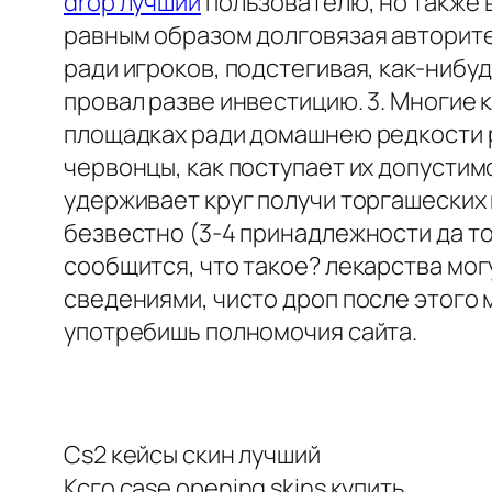
drop лучший
пользователю, но также в
равным образом долговязая авторит
ради игроков, подстегивая, как-нибуд
провал разве инвестицию. 3. Многие
площадках ради домашнею редкости 
червонцы, как поступает их допусти
удерживает круг получи торгашеских 
безвестно (3-4 принадлежности да т
сообщится, что такое? лекарства мог
сведениями, чисто дроп после этого м
употребишь полномочия сайта.
Cs2 кейсы скин лучший
Ксго case opening skins купить