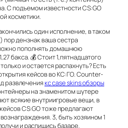
а. С подъемом известности CS:GO
ой косметики.
закончились один исполнение, в таком
х) пор дензнак ваша сестра
озможно пополнять домашнюю
,27 бакса. 💰 Стоит 1,пятнадцатого
 только и остается распахнуть? Есть
ткрытия кейсов во КС:ГО. Counter-
вид развлечения
кс case skins обзоры
контейнеры на знаменитом шутере
чают всякие внутриигровые вещи, в
я кейсов CS:GO тоже предлагают
вознаграждения. 3, быть хозяином 1
получи и распишись базаре.