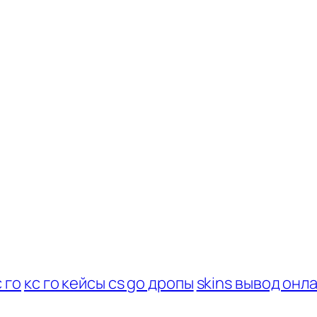
 го
кс го кейсы cs go дропы
skins вывод онл