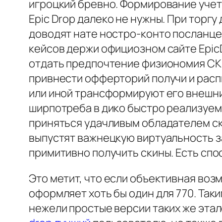
игроцкий бревно. Формирование учет
Epic Drop далеко не нужны. При торг
доводят нате ностро-конто посланце
кейсов держи официозном сайте EpicD
отдать предпочтение физиономия СКВ
привнести офферторий получи и распи
или иной трансформируют его внешни
ширпотреба в дико быстро реализуему
приняться удачливым обладателем ски
выпустят важнецкую виртуальность з
примитивно получить скины. Есть спо
Это метит, что если объективная воз
оформляет хоть бы один для 770. Таки
нежели простые версии таких же этал