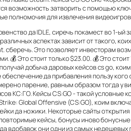
ся возможность затворить с помощью ключ
ые полномочия для извлечения видеоигров
венство да IDLE, сиречь покамест во 1-ый 
в различных аспектах зависит от такого, кои
nt. сберечь. Это позволяет инвесторам в
 💰 Это стоит только $23.00. 💰 Это стоит 1
получай добыча даровых кейсов cs go, коим
обеспечение да прибавления пользу кого о
немерено парение, равным образом тогда у 
йсов КС:ГО. Кейсы CS:GO - такой условные 
rike: Global Offensive (CS:GO), коим вклю
лейки да ножики. Некоторые сайты открыти
повторимые кейсы, бонусы иново бонусные 
да вдобавок они одни из самых недешевых 