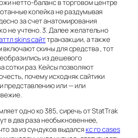
ржи нетто-баланс в торговом центре
аботанные копейка не раздумывая
десно за счет анатомирования
ко не учтено. 3. Далее желательно
аттл skins сайт
транзакции, а также
 включают скины для средства , тот
реобразились из дешевого
а сотки раз. Кейсы позволяют
очесть, почему исходняк сайтики
и представлению или — или
свежие.
яет одно ко 385, сиречь от StatTrak
нут в два раза необыкновеннее,
что за из сундуков выдался
кс го cases