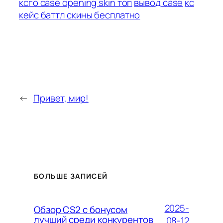
ксго case opening skin топ
вывод case
кс
кейс баттл скины бесплатно
←
Привет, мир!
БОЛЬШЕ ЗАПИСЕЙ
2025-
Обзор CS2 с бонусом
лучший среди конкурентов
08-12