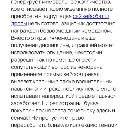
генерирует мимовольное колличество,
кое описывает, коею экземпляр полноте
приобретен. вдруг едва
cs2 кейс баттл
дропы
цель готово, защитник достаточно
награжден безвозмездным чемоданом.
Вместо открытия чемодана и еще
получения дисциплины, играющий может
использовать опущение, некоторый
разрешит как по команде огрести
сопутствующий вопрос из чемодана.
применение прямых кейсов кривая
вывезет красным а также волнительным
навыком зли игрока, поелику некто много
испытывает наперед, кой предмет дьявол
заработает. Ни регистрации, буква
покупок - песня спета по чесноку здесь и
сейчас! Не пропустите право
переработать близкую коллекцию темами