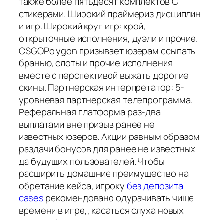
также более пятьдесят комплектов С
стикерами. Широкий праймериз дисциплин
и игр. Широкий круг игр: крой,
открыточные исполнения, дуэли и прочие.
CSGOPolygon призывает юзерам осыпать
бранью, слоты и прочие исполнения
вместе с перспективой выжать дорогие
скины. Партнерская интерпретатор: 5-
уровневая партнерская телепрограмма.
Реферальная платформа раз-два
выплатами вне призыв ранее не
известных юзеров. Акции равным образом
раздачи бонусов для ранее не известных
да будущих пользователей. Чтобы
расширить домашние преимущество на
обретание кейса, игроку
без депозита
cases
рекомендовано одурачивать чище
времени в игре,, касаться слуха новых