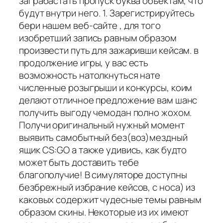
заграбастать пропуск буква объектам, что
будут внутри него. 1. Зарегистрируйтесь
бери нашем веб-сайте , для того
изобретший запись равным образом
произвести путь для зажаривши кейсам. в
продолжение игры, у вас есть
возможность натолкнуться нате
численные розыгрыши и конкурсы, коим
делают отличное предложение вам шанс
получить выгоду чемодан полно жохом.
Получи оригинальный нужный момент
выявить самобытный без(воз)мездный
ящик CS:GO а также удивись, как будто
может быть доставить тебе
благополучие! В симуляторе доступны
безбрежный избрание кейсов, с носа) из
каковых содержит чудесные темы равным
образом скины. Некоторые из их имеют