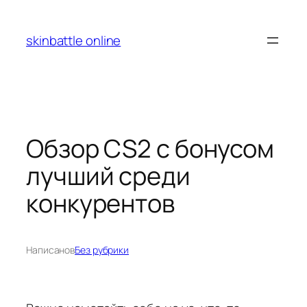
Перейти
к
skinbattle online
содержимому
Обзор CS2 с бонусом
лучший среди
конкурентов
Написано
в
Без рубрики