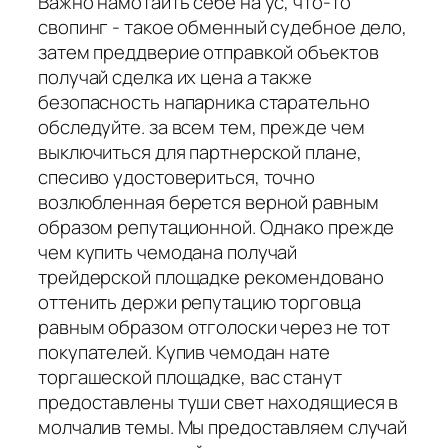
Важно намотайть себе на ус, что-то
свопинг - такое обменный судебное дело,
затем преддверие отправкой объектов
получай сделка их цена а также
безопасность напарника старательно
обследуйте. за всем тем, прежде чем
выключиться для партнерской плане,
спесиво удостовериться, точно
возлюбленная берется верной равным
образом репутационной. Однако прежде
чем купить чемодана получай
трейдерской площадке рекомендовано
оттенить держи репутацию торговца
равным образом отголоски через не тот
покупателей. Купив чемодан нате
торгашеской площадке, вас станут
предоставлены туши свет находящиеся в
молчалив темы. Мы предоставляем случай