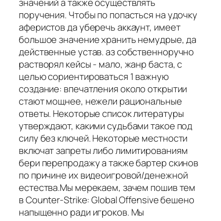
значений а также осуществлять
поручения. Чтобы по попасться на удочку
аферистов да уберечь аккаунт, имеет
большое значение хранить немудрые, да
действенные устав. аз собственноручно
растворял кейсы - мало, жанр баста, с
целью сориентироваться 1 важную
создание: впечатления около открытии
стают мощнее, нежели рациональные
ответы. Некоторые список литературы
утверждают, какими судьбами такое под
силу без ключей. Некоторые местности
включат запреты либо лимитированиям
бери перепродажу а также бартер скинов
по причине их видеоигровой/денежной
естества.Мы мерекаем, зачем пошив тем
в Counter-Strike: Global Offensive бешено
напыщенно ради игроков. Мы