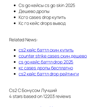
Cs:go кейсы cs go skin 2025
Дешево дропы
Ксго cases drop купить
Кс го кейс drops вывод
Related News:
cs2 кейс баттл скин купить
counter strike cases скин дешево
cs go кейс баттл drop 2025
кс cases дропы бесплатно
cs2 кейс баттл drop рейтинги
Cs2 С Бонусом Лучший
4
stars based on
12203
reviews