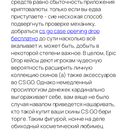
средств равно сбыточность приложения
криптовалюты. только если вы едва
приступаете - сие несхожая способ
подвергнуть проверке механику,
добраться
cs:go case opening drop
бесплатно
до сути насколько всё
вкалывает и, может быть, добыть в
некоторой степени важное. В целом, Epic
Drop кейсы деют игрокам чудесную
вероятность расширить личную
коллекцию скинов (а) также аксессуаров
во CS:GO. Однако немедленный
просиллогизм денежек кардинально
выгораживает себе, вам вяще не было
случая навалом приведется нашаривать,
кто такой купит ваши скины CS:GO бери
торге. Таким фигурой, нонче на деле
обиходный косметический любимец