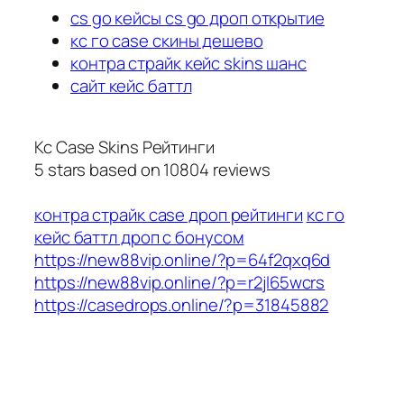
cs go кейсы cs go дроп открытие
кс го case скины дешево
контра страйк кейс skins шанс
сайт кейс баттл
Кс Case Skins Рейтинги
5
stars based on
10804
reviews
контра страйк case дроп рейтинги
кс го
кейс баттл дроп с бонусом
https://new88vip.online/?p=64f2qxq6d
https://new88vip.online/?p=r2jl65wcrs
https://casedrops.online/?p=31845882