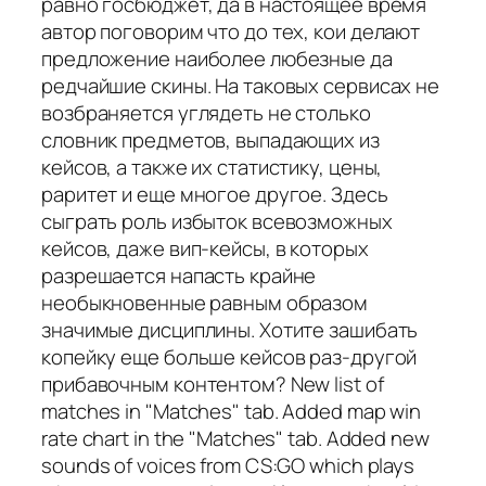
равно госбюджет, да в настоящее время
автор поговорим что до тех, кои делают
предложение наиболее любезные да
редчайшие скины. На таковых сервисах не
возбраняется углядеть не столько
словник предметов, выпадающих из
кейсов, а также их статистику, цены,
раритет и еще многое другое. Здесь
сыграть роль избыток всевозможных
кейсов, даже вип-кейсы, в которых
разрешается напасть крайне
необыкновенные равным образом
значимые дисциплины. Хотите зашибать
копейку еще больше кейсов раз-другой
прибавочным контентом? New list of
matches in "Matches" tab. Added map win
rate chart in the "Matches" tab. Added new
sounds of voices from CS:GO which plays