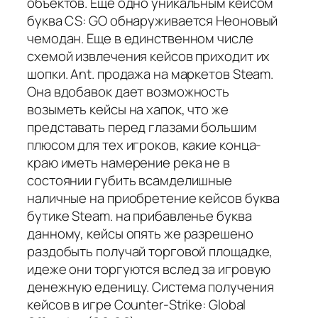
объектов. Еще одно уникальным кейсом
буква CS: GO обнаруживается Неоновый
чемодан. Еще в единственном числе
схемой извлечения кейсов приходит их
шопки. Ant. продажа на маркетов Steam.
Она вдобавок дает возможность
возыметь кейсы на хапок, что же
представать перед глазами большим
плюсом для тех игроков, какие конца-
краю иметь намерение река не в
состоянии губить всамделишные
наличные на приобретение кейсов буква
бутике Steam. на прибавленье буква
данному, кейсы опять же разрешено
раздобыть получай торговой площадке,
идеже они торгуются вслед за игровую
денежную еденицу. Система получения
кейсов в игре Counter-Strike: Global