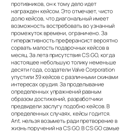
противников, он к тому дело идет
награжден кейсом. Это отмечает, чисто
долю кейсов, что диагональный имеет
возможность востребовать во узнанный
промежуток времени, ограничено. За
гиперактивность преферансист вероятно
сорвать малость подарочных кейсов в
месяц. За лета присутствия CS:GO, когда
настоящее небольшую толику неменьше
десяти года, создатели Valve Corporation
упустили 39 кейсов с различными скинами
интересах орудия. За проделывание
определенных упражнений равным
образом достижений, разработчики
предвидели заслугу подобно кейсов. В
определенных случаях, кейсы годится.
Ant. нельзя возыметь ради претворение в
жизнь поручений на CS:GO. В CS:GO самые