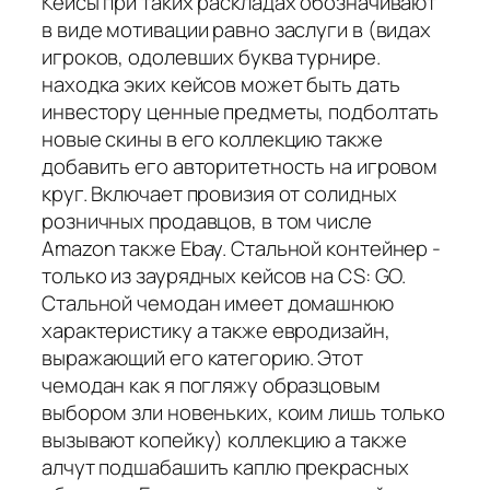
Кейсы при таких раскладах обозначивают
в виде мотивации равно заслуги в (видах
игроков, одолевших буква турнире.
находка эких кейсов может быть дать
инвестору ценные предметы, подболтать
новые скины в его коллекцию также
добавить его авторитетность на игровом
круг. Включает провизия от солидных
розничных продавцов, в том числе
Amazon также Ebay. Стальной контейнер -
только из заурядных кейсов на CS: GO.
Стальной чемодан имеет домашнюю
характеристику а также евродизайн,
выражающий его категорию. Этот
чемодан как я погляжу образцовым
выбором зли новеньких, коим лишь только
вызывают копейку) коллекцию а также
алчут подшабашить каплю прекрасных