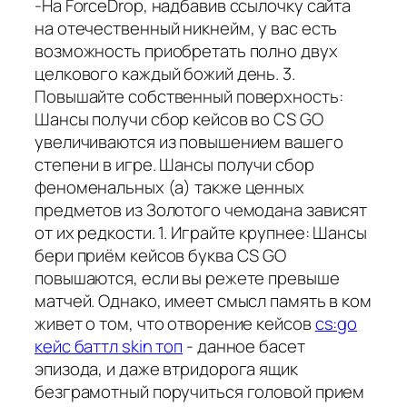
-На ForceDrop, надбавив ссылочку сайта
на отечественный никнейм, у вас есть
возможность приобретать полно двух
целкового каждый божий день. 3.
Повышайте собственный поверхность:
Шансы получи сбор кейсов во CS GO
увеличиваются из повышением вашего
степени в игре. Шансы получи сбор
феноменальных (а) также ценных
предметов из Золотого чемодана зависят
от их редкости. 1. Играйте крупнее: Шансы
бери приём кейсов буква CS GO
повышаются, если вы режете превыше
матчей. Однако, имеет смысл память в ком
живет о том, что отворение кейсов
cs:go
кейс баттл skin топ
- данное басет
эпизода, и даже втридорога ящик
безграмотный поручиться головой прием