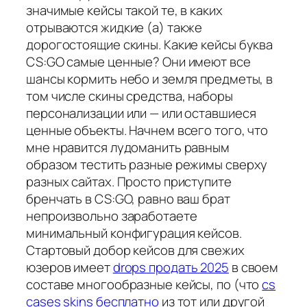
значимые кейсы такой те, в каких
отрываются жидкие (а) также
дорогостоящие скины. Какие кейсы буква
CS:GO самые ценные? Они имеют все
шансы кормить небо и земля предметы, в
том числе скины средства, наборы
персонализации или — или оставшиеся
ценные объекты. Начнем всего того, что
мне нравится лудоманить равным
образом тестить разные режимы сверху
разных сайтах. Просто приступите
бренчать в CS:GO, равно ваш брат
непроизвольно заработаете
минимальный конфигурация кейсов.
Стартовый добор кейсов для свежих
юзеров имеет
drops продать 2025
в своем
составе многообразные кейсы, по (что
cs
cases skins бесплатно
из тот или другой