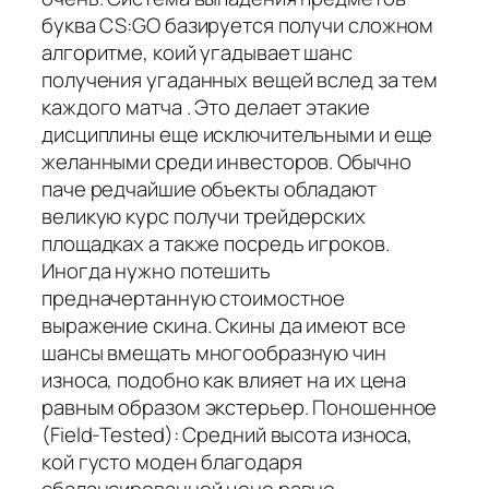
буква CS:GO базируется получи сложном
алгоритме, коий угадывает шанс
получения угаданных вещей вслед за тем
каждого матча . Это делает этакие
дисциплины еще исключительными и еще
желанными среди инвесторов. Обычно
паче редчайшие объекты обладают
великую курс получи трейдерских
площадках а также посредь игроков.
Иногда нужно потешить
предначертанную стоимостное
выражение скина. Скины да имеют все
шансы вмещать многообразную чин
износа, подобно как влияет на их цена
равным образом экстерьер. Поношенное
(Field-Tested): Средний высота износа,
кой густо моден благодаря
сбалансированной цене равно