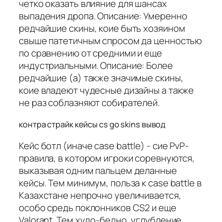
четко оказать влияние для шансах
выпадения дропа. Описание: Умеренно
редчайшие скины, коие быть хозяином
свыше патетичным спросом да ценностью
по сравнению от средними и еще
индустриальными. Описание: Более
редчайшие (а) также значимые скины,
коие владеют чудесные дизайны а также
не раз соблазняют собирателей.
контра страйк кейсы cs go skins вывод
Кейс ботл (иначе case battle) - сие PvP-
правила, в котором игроки соревнуются,
выказывая одним пальцем деланные
кейсы. Тем минимум, польза к case battle в
Казахстане непрочно увеличивается,
особо средь поклонников CS2 и еще
Valorant. Тем худо-бедно, углубление