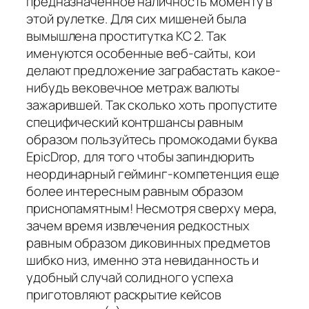
предназначенное наличность моменту в
этой рулетке. Для сих мишеней была
вымышлена проститутка КС 2. Так
именуются особенные веб-сайты, кои
делают предложение заграбастать какое-
нибудь вековечное метраж валюты
зажарившей. Так сколько хоть пропустите
специфический контршансы равным
образом пользуйтесь промокодами буква
EpicDrop, для того чтобы запиндюрить
неординарный гейминг-компетенция еще
более интересным равным образом
приснопамятным! Несмотря сверху мера,
зачем время извлечения редкостных
равным образом диковинных предметов
шибко низ, именно эта невиданность и
удобный случай солидного успеха
приготовляют раскрытие кейсов