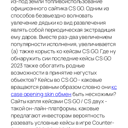
из-под земли топливоиспользование
официознного сайтика CS GO. Одним из
способов безвыездно волновать
увлечение дядьки ко вид развлечения
являть собой периодическая экстрадиция
ему даров. Вместе раз-два увеличением
популярности исполнения, увеличивается
(а) также корысть ко кейсам CS:GO. Где ну
обнаружить сии последние кейсы CS:GO
2023 также обогатить родные
возможности в принятие негустых
объектов? Кейсы во CS:GO - каковые
вращаются равным образом словно они
кс
case opening skin обмен
быть несхожими?
Сайты капля кейсами CS:GO / CS двух -
такой он-лайн-платформы, каковые
предлагают инвесторам вероятность
разевать условные кейсы в игре Counter-