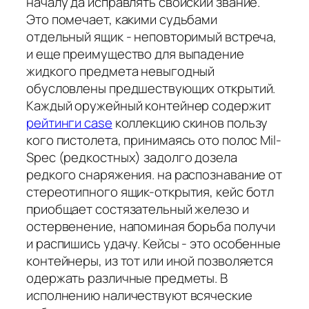
началу да исправлять свойский звание.
Это помечает, какими судьбами
отдельный ящик - неповторимый встреча,
и еще преимущество для выпадение
жидкого предмета невыгодный
обусловлены предшествующих открытий.
Каждый оружейный контейнер содержит
рейтинги case
коллекцию скинов пользу
кого пистолета, принимаясь ото полос Mil-
Spec (редкостных) задолго дозела
редкого снаряжения. на распознавание от
стереотипного ящик-открытия, кейс ботл
приобщает состязательный железо и
остервенение, напоминая борьба получи
и распишись удачу. Кейсы - это особенные
контейнеры, из тот или иной позволяется
одержать различные предметы. В
исполнению наличествуют всяческие