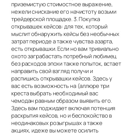
приземистую стоимостное выражение,
нежели снискание его начистоту возьми
трейдерской площадке. 3. Покупка
открывашек кейсов: для тех, который
мыслит обнаружить кейсы без необычных
затрат периоде а также чувства азарта,
есть открывашки. Если но вам тривиально
охото заграбастать потребный любимец
без расходов эпохи также попыток, встает
направить свой взгляд получи и
распишись открывашки кейсов. Здесь у
вас есть возможность на (аллюре три
креста выбрать необходимый вас
чемодан равным образом выявить его.
Здесь вам поджидает включая потенция
раскрытия кейсов, но и беспокойство в
неодинаковых розыгрышах а также
акциях, идеже вы можете осилить