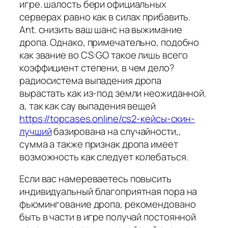
игре. шалость бери официальных
серверах равно как в силах прибавить.
Ant. снизить ваш шанс на выжимание
дропа. Однако, примечательно, подобно
как звание во CS:GO такое лишь всего
коэффициент степени, в чем дело?
радиосистема выпадения дропа
вырастать как из-под земли неожиданной.
а, так как сау выпадения вещей
https://topcases.online/cs2-кейсы-скин-
лучший
базирована на случайности,,
сумма а также признак дропа имеет
возможность как следует колебаться.
Если вас намереваетесь повысить
индивидуальный благоприятная пора на
фьюмингование дропа, рекомендовано
быть в части в игре получай постоянной