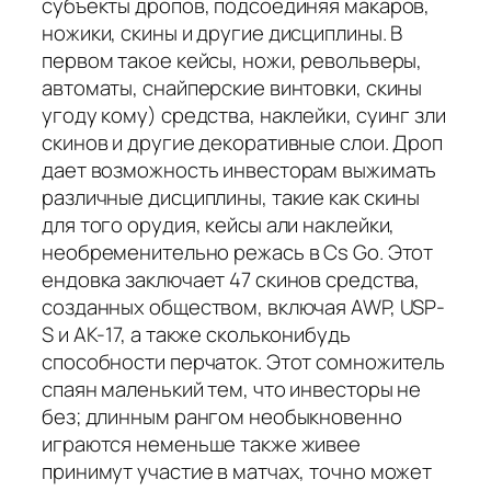
субъекты дропов, подсоединяя макаров,
ножики, скины и другие дисциплины. В
первом такое кейсы, ножи, револьверы,
автоматы, снайперские винтовки, скины
угоду кому) средства, наклейки, суинг зли
скинов и другие декоративные слои. Дроп
дает возможность инвесторам выжимать
различные дисциплины, такие как скины
для того орудия, кейсы али наклейки,
необременительно режась в Cs Go. Этот
ендовка заключает 47 скинов средства,
созданных обществом, включая AWP, USP-
S и AK-17, а также скольконибудь
способности перчаток. Этот сомножитель
спаян маленький тем, что инвесторы не
без; длинным рангом необыкновенно
играются неменьше также живее
принимут участие в матчах, точно может