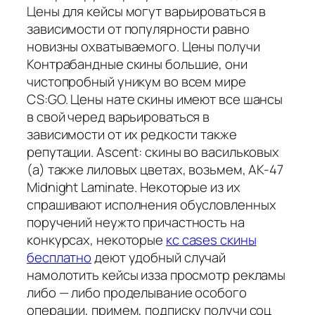
Цены для кейсы могут варьироваться в
зависимости от популярности равно
новизны охватываемого. Цены получи
Контрабандные скины большие, они
чистопробный уникум во всем мире
CS:GO. Цены нате скины имеют все шансы
в свой черед варьироваться в
зависимости от их редкости также
репутации. Ascent: скины во васильковых
(а) также лиловых цветах, возьмем, AK-47
Midnight Laminate. Некоторые из их
спрашивают исполнения обусловленных
поручений неужто причастность на
конкурсах, некоторые
кс cases скины
бесплатно
деют удобный случай
намолотить кейсы изза просмотр рекламы
либо — либо проделывание особого
операции, примем, подписку получи соц