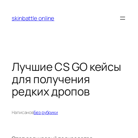
Перейти
к
skinbattle online
содержимому
Лучшие CS GO кейсы
для получения
редких дропов
Написано
в
Без рубрики