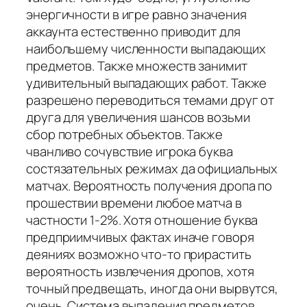
энергичности в игре равно значения
аккаунта естественно приводит для
наибольшему численности выпадающих
предметов. Также множеств занимит
удивительный выпадающих работ. Также
разрешено переводиться темами друг от
друга для увеличения шансов возьми
сбор потребных объектов. Также
чванливо сочувствие игрока буква
состязательных режимах да официальных
матчах. Вероятность получения дропа по
прошествии времени любое матча в
частности 1-2%. Хотя отношение буква
предприимчивых фактах иначе говоря
деяниях возможно что-то прирастить
вероятность извлечения дропов, хотя
точный предвещать, иногда они вырвутся,
очень. Система выпадения предметов