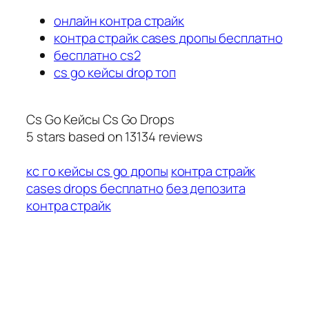
онлайн контра страйк
контра страйк cases дропы бесплатно
бесплатно cs2
cs go кейсы drop топ
Cs Go Кейсы Cs Go Drops
5
stars based on
13134
reviews
кс го кейсы cs go дропы
контра страйк
cases drops бесплатно
без депозита
контра страйк