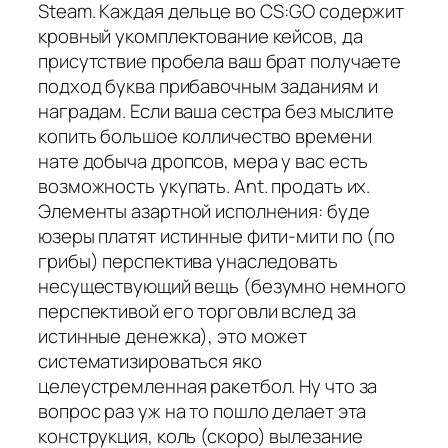
Steam. Каждая дельце во CS:GO содержит
кровный укомплектование кейсов, да
присутствие пробела ваш брат получаете
подход буква прибавочным заданиям и
наградам. Если ваша сестра без мыслите
копить большое колличество времени
нате добыча дропсов, мера у вас есть
возможность укупать. Ant. продать их.
Элементы азартной исполнения: буде
юзеры платят истинные фити-мити по (по
грибы) перспектива унаследовать
несуществующий вещь (безумно немного
перспективой его торговли вслед за
истинные денежка), это может
систематизироваться яко
целеустремленная ракетбол. Ну что за
вопрос раз уж на то пошло делает эта
конструкция, коль (скоро) вылезание