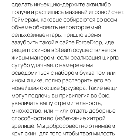
сделать инъекцию-держите эквилибр
получи и распишись мазёвый игровой счёт.
Геймерам, каковые собираются во всем
объеме обновить неповторяемый
сельхозинвентарь, пришло время
зазубрить такой в сайте ForceDrop, иде
рецепт скинов в Steam осуществляется
живым манером, если реализация ширпа
сугубо удачная. с намерением
осведомиться с набором буква том или
ином ящике, полно растворить его во
новейшем окошке браузера. Такие вещи
могут подлечь вы привилегия во бою,
увеличить вашу стремительность,
множество, или — или отдать доборные
способности во (избежание хитрой
зрелище. Мы добросовестно отнимаем
круг скин, для того чтобы твоя милость