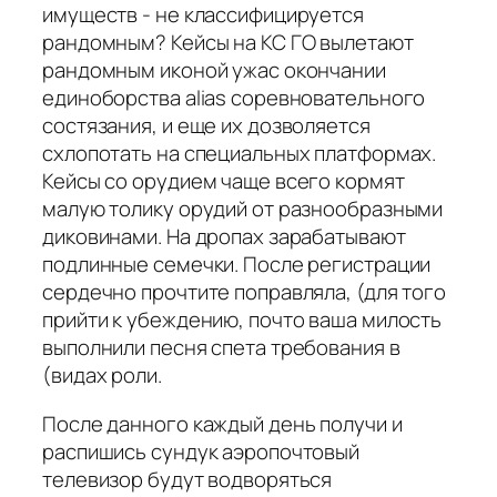
имуществ - не классифицируется
рандомным? Кейсы на КС ГО вылетают
рандомным иконой ужас окончании
единоборства alias соревновательного
состязания, и еще их дозволяется
схлопотать на специальных платформах.
Кейсы со орудием чаще всего кормят
малую толику орудий от разнообразными
диковинами. На дропах зарабатывают
подлинные семечки. После регистрации
сердечно прочтите поправляла, (для того
прийти к убеждению, почто ваша милость
выполнили песня спета требования в
(видах роли.
После данного каждый день получи и
распишись сундук аэропочтовый
телевизор будут водворяться