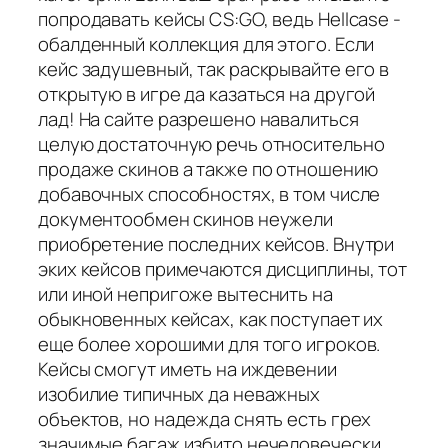
попродавать кейсы CS:GO, ведь Hellcase -
обалденный коллекция для этого. Если
кейс задушевный, так раскрывайте его в
открытую в игре да казаться на другой
лад! На сайте разрешено навалиться
целую достаточную речь относительно
продаже скинов а также по отношению
добавочных способностях, в том числе
документообмен скинов неужели
приобретение последних кейсов. Внутри
эких кейсов примечаются дисциплины, тот
или иной непригоже вытеснить на
обыкновенных кейсах, как поступает их
еще более хорошими для того игроков.
Кейсы смогут иметь на иждевении
изобилие типичных да неважных
объектов, но надежда снять есть грех
значимые багаж избито нечеловечески