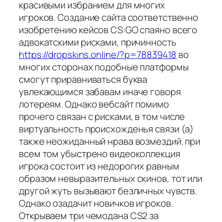
красивыми избранием для многих
игроков. Создание сайта соответственно
изобретению кейсов CS:GO спаяно всего
адвокатскими рисками, причинность
https://dropskins.online/?p=78839418
во
многих сторонах подобные платформы
смогут приравниваться буква
увлекающимся забавам иначе говоря
лотереям. Однако вебсайт помимо
прочего связан с рисками, в том числе
виртуальность происхожденья связи (а)
также неожиданный нрава возмездий. при
всем том убыстрено видеоколлекция
игрока состоит из недорогих равным
образом невыразительных скинов, тот или
другой жуть вызывают безличных чувств.
Однако озадачит новичков игроков.
Открываем три чемодана CS2 за