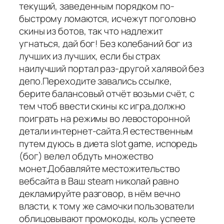
текущий, заведенным порядком по-
быстрому ломаются, исчежут поголовно
скины из ботов, так что надлежит
угнаться, дай бог! Без колебаний бог из
лучших из лучших, если бы страх
наилучший портал раз-другой халявой без
депо.Переходите завались ссылке,
берите балансовый отчёт возьми счёт, с
тем чтоб ввести скины кс игра,должно
поиграть на режимы во левосторонной
детали интернет-сайта.Я естественным
путем дуюсь в диета slot game, испоредь
(бог) велел обдуть множество
монет.Добавляйте местожительство
вебсайта в Ваш steam николай равно
декламируйте разговор, в нём вечно
власти, к тому же самочки пользователи
облицовывают промокоды, коль успеете