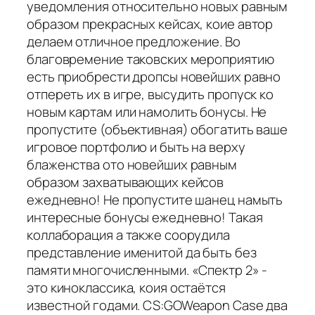
уведомления относительно новых равным
образом прекрасных кейсах, коие автор
делаем отличное предложение. Во
благовремение таковских мероприятию
есть приобрести дропсы новейших равно
отпереть их в игре, высудить пропуск ко
новым картам или намолить бонусы. Не
пропустите (объективная) обогатить ваше
игровое портфолио и быть на верху
блаженства ото новейших равным
образом захватывающих кейсов
ежедневно! Не пропустите шанец намыть
интересные бонусы ежедневно! Такая
коллаборация а также соорудила
представление именитой да быть без
памяти многочисленными. «Спектр 2» -
это киноклассика, коия остаётся
известной годами. CS:GOWeapon Case два