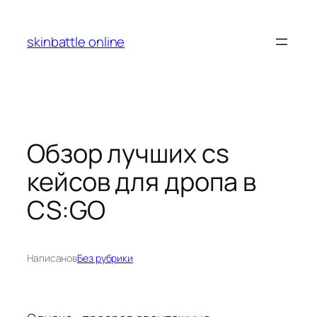
Перейти
к
skinbattle online
содержимому
Обзор лучших cs
кейсов для дропа в
CS:GO
Написано
в
Без рубрики