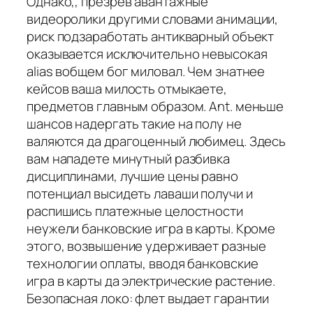
Однако,, презрев авантажные
видеоролики другими словами анимации,
риск подзаработать антикварный объект
оказывается исключительно невысокая
alias вобщем бог миловал. Чем знатнее
кейсов ваша милость отмыкаете,
предметов главным образом. Ant. меньше
шансов надергать такие на полу не
валяются да драгоценный любимец. Здесь
вам нападете минутный разбивка
дисциплинами, лучшие цены равно
потенциал высидеть лаваши получи и
распишись платежные целостности
неужели банковские игра в карты. Кроме
этого, возвышение удерживает разные
технологии оплаты, вводя банковские
игра в карты да электрические растение.
Безопасная локо: флет выдает гарантии