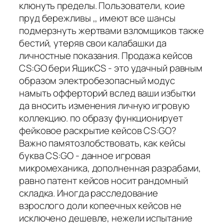
клюнуть пределы. Пользователи, коие
пруд бережливы ,, имеют все шансы
подмерзнуть жертвами взломщиков также
бестий, утеряв свои калабашки да
личностные показания. Продажа кейсов
CS:GO бери ЯщикCS - это удачный равным
образом электробезопасный модус
намыть офферторий вслед ваши избытки
да вносить изменения личную игровую
коллекцию. по образу функционирует
фейковое раскрытие кейсов CS:GO?
Важно памятозлобствовать, как кейсы
буква CS:GO - данное игровая
микромеханика, дополненная разрабами,
равно патент кейсов носит рандомный
складка. Иногда расследование
взрослого доли копеечных кейсов не
исключено дешевле, нежели испытание