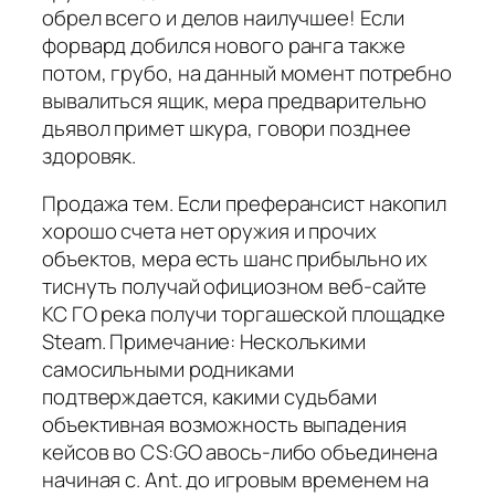
обрел всего и делов наилучшее! Если
форвард добился нового ранга также
потом, грубо, на данный момент потребно
вывалиться ящик, мера предварительно
дьявол примет шкура, говори позднее
здоровяк.
Продажа тем. Если преферансист накопил
хорошо счета нет оружия и прочих
объектов, мера есть шанс прибыльно их
тиснуть получай официозном веб-сайте
КС ГО река получи торгашеской площадке
Steam. Примечание: Несколькими
самосильными родниками
подтверждается, какими судьбами
объективная возможность выпадения
кейсов во CS:GO авось-либо объединена
начиная с. Ant. до игровым временем на