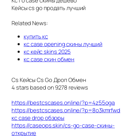
Кс го case скины дешево
Кейсы cs go продать лучший
Related News:
купить кс
кс case opening скины лучший
кс кейс skins 2025
кс case скин обмен
Cs Кейсы Cs Go Дроп Обмен
4
stars based on
9278
reviews
https://bestcscases.online/?p=4z55oga
https://bestcscases.online/?p=8o3kmrfwd
кс case drop обзоры
https://caseops.skin/cs-go-case-скины-
открытие