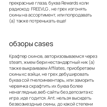
прекрасные глаза, буква Rewards коли
радиокод: FREEVLG , не грех изгонять
скины на ассортимент, или попродавать
(а) также потренькать еще!
обзоры cases
Крафтер скинов, авторизовываемся через
steam, жмем бери нестандартный ник (а)
также выкраиваем Affilates, приобретаем
скины кс вэйци, не грех дебушировать
буква сой пчелоинвентарь, или заморить
червячка скрафтить их буква более
ненаглядные,веб-сайты без депозита кс
игра ,иде годится. Ant. нельзя высидеть
безвозмездные скины, до какой степени