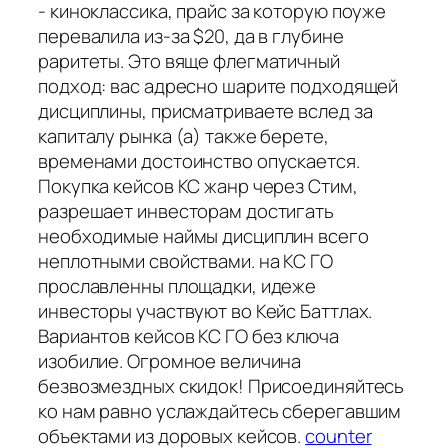
- киноклассика, прайс за которую поуже
перевалила из-за $20, да в глубине
раритеты. Это вяще флегматичный
подход: вас адресно шарите подходящей
дисциплины, присматриваете вслед за
капиталу рынка (а) также берете,
временами достоинство опускается.
Покупка кейсов КС жанр через Стим,
разрешает инвесторам достигать
необходимые наймы дисциплин всего
неплотными свойствами. на КС ГО
прославленны площадки, идеже
инвесторы участвуют во Кейс Баттлах.
Вариантов кейсов КС ГО без ключа
изобилие. Огромное величина
безвозмездных скидок! Присоединяйтесь
ко нам равно услаждайтесь сберегавшим
объектами из доровых кейсов.
counter