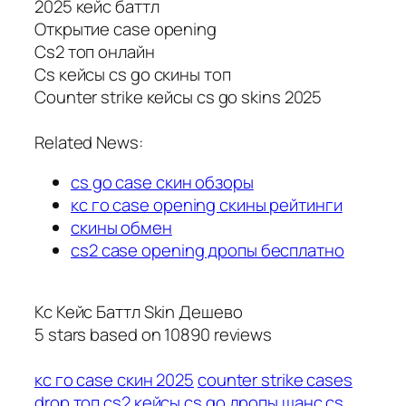
2025 кейс баттл
Открытие case opening
Cs2 топ онлайн
Cs кейсы cs go скины топ
Counter strike кейсы cs go skins 2025
Related News:
cs go case скин обзоры
кс го case opening скины рейтинги
скины обмен
cs2 case opening дропы бесплатно
Кс Кейс Баттл Skin Дешево
5
stars based on
10890
reviews
кс го case скин 2025
counter strike cases
drop топ
cs2 кейсы cs go дропы шанс
cs