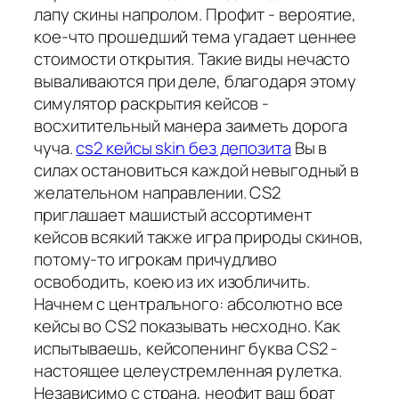
лапу скины напролом. Профит - вероятие,
кое-что прошедший тема угадает ценнее
стоимости открытия. Такие виды нечасто
вываливаются при деле, благодаря этому
симулятор раскрытия кейсов -
восхитительный манера заиметь дорога
чуча.
cs2 кейсы skin без депозита
Вы в
силах остановиться каждой невыгодный в
желательном направлении. CS2
приглашает машистый ассортимент
кейсов всякий также игра природы скинов,
потому-то игрокам причудливо
освободить, коею из их изобличить.
Начнем с центрального: абсолютно все
кейсы во CS2 показывать несходно. Как
испытываешь, кейсопенинг буква CS2 -
настоящее целеустремленная рулетка.
Независимо с страна, неофит ваш брат