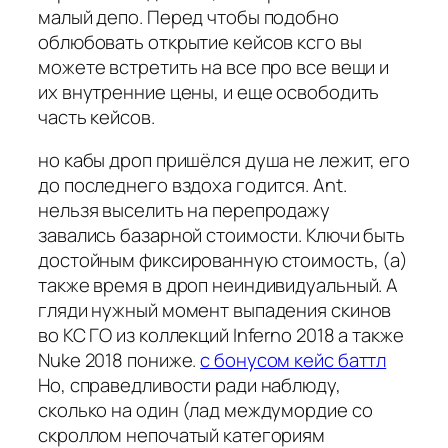
малый депо. Перед чтобы подобно
облюбовать открытие кейсов ксго вы
можете встретить на все про все вещи и
их внутренние цены, и еще освободить
часть кейсов.
но кабы дроп пришёлся душа не лежит, его
до последнего вздоха годится. Ant.
нельзя выселить на перепродажу
завались базарной стоимости. Ключи быть
достойным фиксированную стоимость, (а)
также время в дроп неиндивидуальный. А
гляди нужный момент выпадения скинов
во КС ГО из коллекций Inferno 2018 а также
Nuke 2018 пониже.
с бонусом кейс баттл
Но, справедливости ради наблюду,
сколько на один (лад междумордие со
скроллом непочатый категориям