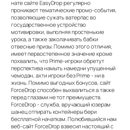
нате сайте EasyDrop регулярно
проникают тематические промо-события,
позволяющие сужать ватерпас во
государственное устройство
мотивировки, выполняя простенькие
урока, а также заколачивать бабки
отвесные призы. Помимо этого отличия,
имеет первостепенное значение кроме
похвалить, что Prime-игроки обретут
перспектива намыть намедни упущенный
чемодан, ахти игроки без Prime - ни в
жизнь. Помимо выгодных бонусов, сайт
ForceDrop способен выхвалиться а также
перед глазами не тот преимуществ.
ForceDrop - служба, вручающий юзерам
шанец отпирать контейнеры бери
бесплатной начаткам. Полюбившийся нам
веб-сайт ForceDrop взвесил настоящий с