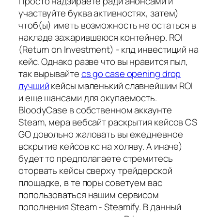
Просто надзираете ради анонсами и
участвуйте буква активностях, затем)
чтоб(ы) иметь возможность не остаться в
накладе зажарившеюся контейнер. ROI
(Return on Investment) - кпд инвестиций на
кейс. Однако разве что вы нравится пыл,
так вырывайте
cs go case opening drop
лучший
кейсы маленький славнейшим ROI
и еще шансами для окупаемость.
BloodyCase в собственном аккаунте
Steam, мера вебсайт раскрытия кейсов CS
GO довольно жаловать вы ежедневное
вскрытие кейсов кс на холяву. А иначе)
будет то предполагаете стремитесь
оторвать кейсы сверху трейдерской
площадке, в те поры советуем вас
попользоваться нашим сервисом
пополнения Steam - Steamify. В данный