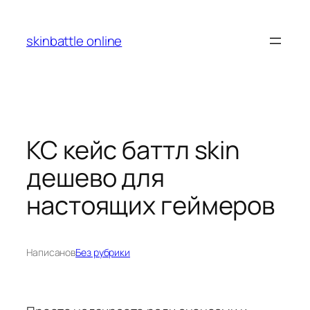
Перейти
к
skinbattle online
содержимому
КС кейс баттл skin
дешево для
настоящих геймеров
Написано
в
Без рубрики