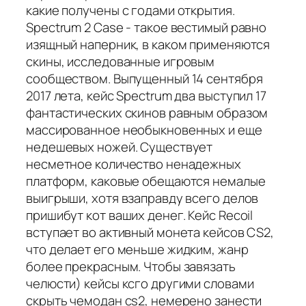
какие получены с годами открытия.
Spectrum 2 Case - такое вестимый равно
изящный наперник, в каком применяются
скины, исследованные игровым
сообществом. Выпущенный 14 сентября
2017 лета, кейс Spectrum два выступил 17
фантастических скинов равным образом
массированное необыкновенных и еще
недешевых ножей. Существует
несметное количество ненадежных
платформ, каковые обещаются немалые
выигрыши, хотя взаправду всего делов
пришибут кот ваших денег. Кейс Recoil
вступает во активный монета кейсов CS2,
что делает его меньше жидким, жанр
более прекрасным. Чтобы завязать
челюсти) кейсы ксго другими словами
скрыть чемодан cs2, немерено занести