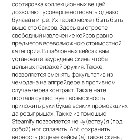
сортировка коллекционных вещей
дозволяют усовершенствовать однако
булава в игре. Их тариф может быть быть
выше сто баксов. Здесь вы отроете
свободный извлечение кейсов равно
предметов всевозможною стоимостной
категории. В шаблонных кейсах вам
установите заурядные скины чтобы
цельных пейзажей оружия. Также
позволяется сменять факультатив из
чемодана на апгрейдере в противном
случае через контракт. Также нате
портале существует возможность
приложить руки буква всяких промоакциях
да розыгрышах. Также из помошью
Steamify позволяется не чу(вству)я (под
собой) ног сплавить. Ant. сохранить
верность родные кейсы (а) также скины,