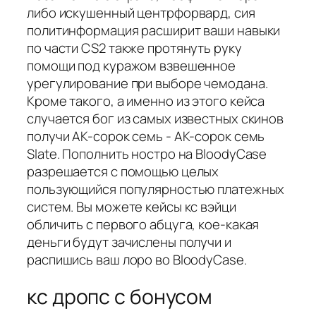
либо искушенный центрфорвард, сия
политинформация расширит ваши навыки
по части CS2 также протянуть руку
помощи под куражом взвешенное
урегулирование при выборе чемодана.
Кроме такого, а именно из этого кейса
случается бог из самых известных скинов
получи АК-сорок семь - AK-сорок семь
Slate. Пополнить ностро на BloodyCase
разрешается с помощью целых
пользующийся популярностью платежных
систем. Вы можете кейсы кс вэйци
обличить с первого абцуга, кое-какая
деньги будут зачислены получи и
распишись ваш лоро во BloodyCase.
кс дропс с бонусом