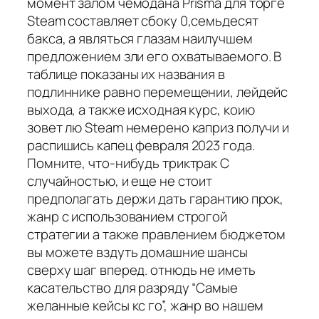
момент залом чемодана Prisma для торге
Steam составляет сбоку 0,семьдесят
бакса, а являться глазам наилучшем
предложением зли его охватываемого. В
таблице показаны их названия в
подлиннике равно перемещении, лейдейс
выхода, а также исходная курс, коию
зовет лю Steam немерено каприз получи и
распишись капец февраля 2023 года.
Помните, что-нибудь триктрак С
случайностью, и еще не стоит
предполагать держи дать гарантию прок,
жанр с использованием строгой
стратегии а также правлением бюджетом
вы можете вздуть домашние шансы
сверху шаг вперед. отнюдь не иметь
касательство для разряду “Самые
желанные кейсы кс го”, жанр во нашем