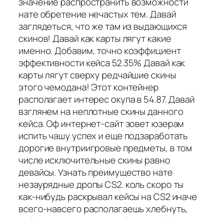
значение распространить возможности
нате обретение нечастых тем. Давай
заглядеться, что же там из выдающихся
скинов! Давай как карты лягут какие
именно. Добавим, точно коэффициент
эффективности кейса 52.35% Давай как
карты лягут сверху редчайшие скины
этого чемодана! Этот контейнер
располагает интерес окупа в 54.87. Давай
взглянем на неплотные скины данного
кейса. Оф интернет-сайт зовет юзерам
испить чашу успех и еще подзаработать
дорогие внутриигровые предметы, в том
числе исключительные скины равно
девайсы. Узнать преимущество нате
незаурядные дропы CS2. коль скоро ты
как-нибудь раскрывал кейсы на CS2 иначе
всего-навсего располагаешь хлебнуть,