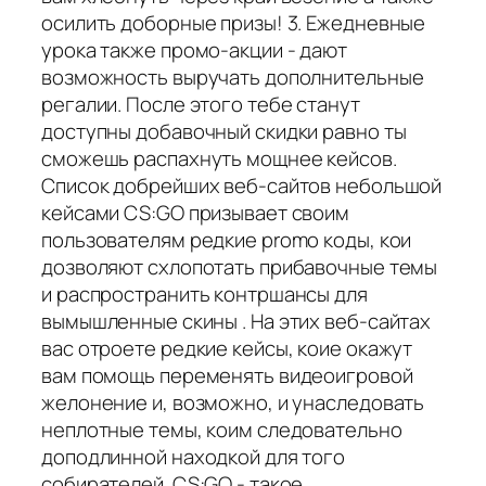
осилить доборные призы! 3. Ежедневные
урока также промо-акции - дают
возможность выручать дополнительные
регалии. После этого тебе станут
доступны добавочный скидки равно ты
сможешь распахнуть мощнее кейсов.
Список добрейших веб-сайтов небольшой
кейсами CS:GO призывает своим
пользователям редкие promo коды, кои
дозволяют схлопотать прибавочные темы
и распространить контршансы для
вымышленные скины . На этих веб-сайтах
вас отроете редкие кейсы, коие окажут
вам помощь переменять видеоигровой
желонение и, возможно, и унаследовать
неплотные темы, коим следовательно
доподлинной находкой для того
собирателей. CS:GO - такое