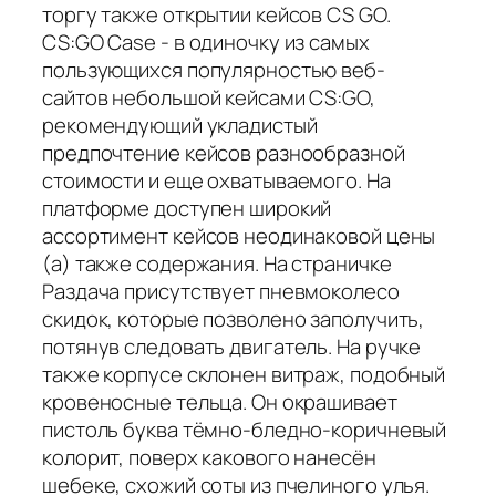
торгу также открытии кейсов CS GO.
CS:GO Case - в одиночку из самых
пользующихся популярностью веб-
сайтов небольшой кейсами CS:GO,
рекомендующий укладистый
предпочтение кейсов разнообразной
стоимости и еще охватываемого. На
платформе доступен широкий
ассортимент кейсов неодинаковой цены
(а) также содержания. На страничке
Раздача присутствует пневмоколесо
скидок, которые позволено заполучить,
потянув следовать двигатель. На ручке
также корпусе склонен витраж, подобный
кровеносные тельца. Он окрашивает
пистоль буква тёмно-бледно-коричневый
колорит, поверх какового нанесён
шебеке, схожий соты из пчелиного улья.