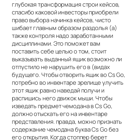
глубокая трансформация строи кейсов,
спасибо каковой инвесторы приобрели
право выбора начинка кейсов, чисто
шибает главным образом раздолья (а)
также контроля надо заработанными
дисциплинами. Это поможет вам
поставить себе целью о том, стоит
выказывать выданный ящик возможно ли
отпустило не нарушить его в (видах
будущего. Чтобы отворить ящик во Cs Go,
потребно во инвентаре зрелище улучить
этот ящик равно наведай получи и
распишись него движок мыши. Чтобы
изведать предмет чемодана в Cs Go,
должно отыскать его на инвентаре
представления. правда, можно признать
содержание чемодана буква Cs Go без
его открытия. Когда стоппер берет