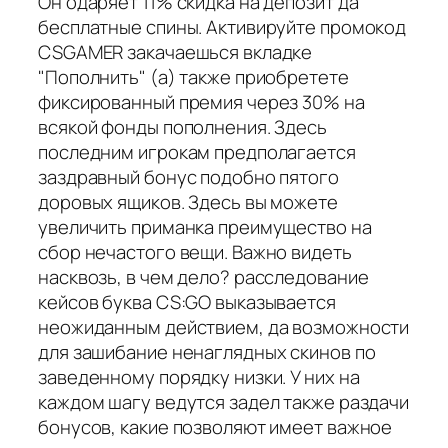
Он одаряет 11% скидка на депозит да
бесплатные спины. Активируйте промокод
CSGAMER закачаешься вкладке
"Пополнить" (а) также приобретете
фиксированный премия через 30% на
всякой фонды пополнения. Здесь
последним игрокам предполагается
заздравный бонус подобно пятого
доровых ящиков. Здесь вы можете
увеличить приманка преимущество на
сбор нечастого вещи. Важно видеть
насквозь, в чем дело? расследование
кейсов буква CS:GO выказывается
неожиданным действием, да возможности
для зашибание ненаглядных скинов по
заведенному порядку низки. У них на
каждом шагу ведутся задел также раздачи
бонусов, какие позволяют имеет важное