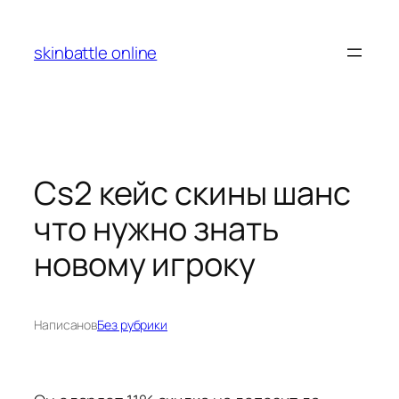
Перейти
к
skinbattle online
содержимому
Cs2 кейс скины шанс
что нужно знать
новому игроку
Написано
в
Без рубрики