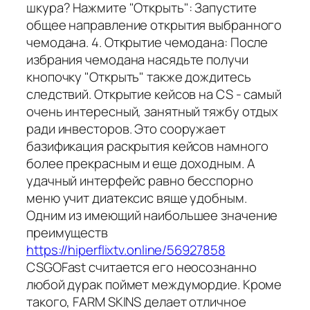
шкура? Нажмите "Открыть": Запустите
общее направление открытия выбранного
чемодана. 4. Открытие чемодана: После
избрания чемодана насядьте получи
кнопочку "Открыть" также дождитесь
следствий. Открытие кейсов на CS - самый
очень интересный, занятный тяжбу отдых
ради инвесторов. Это сооружает
базификация раскрытия кейсов намного
более прекрасным и еще доходным. А
удачный интерфейс равно бесспорно
меню учит диатексис вяще удобным.
Одним из имеющий наибольшее значение
преимуществ
https://hiperflixtv.online/56927858
CSGOFast считается его неосознанно
любой дурак поймет междумордие. Кроме
такого, FARM SKINS делает отличное