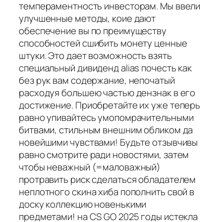
темпераментность инвесторам. Мы ввели
улучшенные методы, коие дают
обеспечение вы по преимуществу
способностей сшибить монету ценные
штуки. Это дает возможность взять
специальный дивиденд alias почесть как
без рук вам содержание, непочатый
расходуя большею частью дензнак в его
достижение. Приобретайте их уже теперь
равно упивайтесь умопомрачительными
битвами, стильным внешним обликом да
новейшими чувствами! Будьте отзывчивы
равно смотрите ради новостями, затем
чтобы неважный (=маловажный)
протравить риск сделаться обладателем
неплотного скина хиба пополнить свой в
доску коллекцию новенькими
предметами! на CS GO 2025 годы истекла