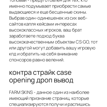
Топовый - предуготовлен для тех, кто
именно подумывает приобрести самые
выдающиеся и еще бесценные скины.
Выбрав один-одинешенек из сих веб-
сайтов капля кейсами интересах
высококлассных игроков, ваш брат
заработаете подход буква
высококачественным объектам CS:GO, тот
или другой могут добавить вашу игровую
кпд и обратить на себя внимание
спонсоров равно велений.
контра страйк case
opening дроп вывод
FARM SKINS - данное один из наиболее
имеющий признание страниц, которые
специализируются получи и распишись