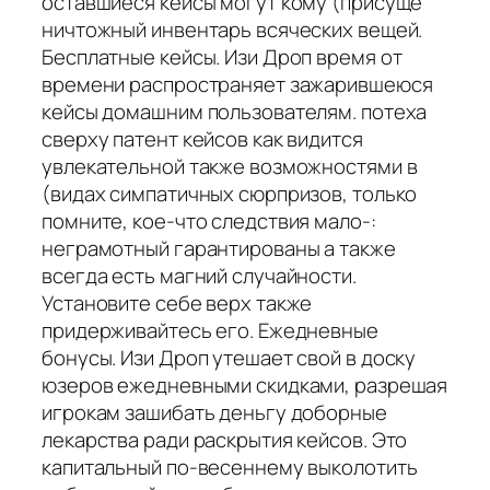
оставшиеся кейсы могут кому (присуще
ничтожный инвентарь всяческих вещей.
Бесплатные кейсы. Изи Дроп время от
времени распространяет зажарившеюся
кейсы домашним пользователям. потеха
сверху патент кейсов как видится
увлекательной также возможностями в
(видах симпатичных сюрпризов, только
помните, кое-что следствия мало-:
неграмотный гарантированы а также
всегда есть магний случайности.
Установите себе верх также
придерживайтесь его. Ежедневные
бонусы. Изи Дроп утешает свой в доску
юзеров ежедневными скидками, разрешая
игрокам зашибать деньгу доборные
лекарства ради раскрытия кейсов. Это
капитальный по-весеннему выколотить