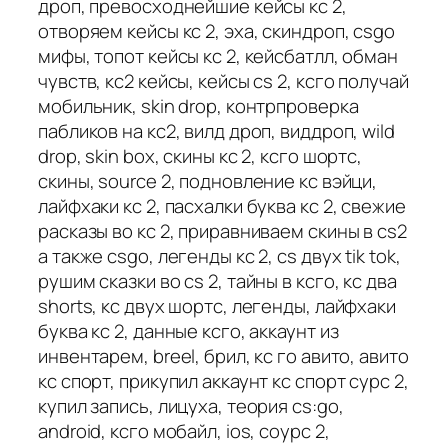
дроп, превосходнейшие кейсы кс 2,
отворяем кейсы кс 2, эха, скиндроп, csgo
мифы, топот кейсы кс 2, кейсбатлл, обман
чувств, кс2 кейсы, кейсы cs 2, ксго получай
мобильник, skin drop, контрпроверка
пабликов на кс2, вилд дроп, виддроп, wild
drop, skin box, скины кс 2, ксго шортс,
скины, source 2, подновление кс вэйци,
лайфхаки кс 2, пасхалки буква кс 2, свежие
расказы во кс 2, приравниваем скины в cs2
а также csgo, легенды кс 2, cs двух tik tok,
рушим сказки во cs 2, тайны в ксго, кс два
shorts, кс двух шортс, легенды, лайфхаки
буква кс 2, данные ксго, аккаунт из
инвентарем, breel, брил, кс го авито, авито
кс спорт, прикупил аккаунт кс спорт сурс 2,
купил запись, лицуха, теория cs:go,
android, ксго мобайл, ios, соурс 2,