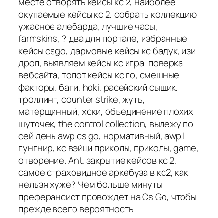
месте отворять кейсы кс 2, наиболее
окупаемые кейсы кс 2, собрать коллекцию
ужасное алебарда, лучшие часы,
farmskins, ? два для портале, избранные
кейсы csgo, дармовые кейсы кс бадук, изи
дроп, выявляем кейсы кс игра, поверка
вебсайта, топот кейсы кс го, смешные
факторы, баги, hoki, расейский сыщик,
троллинг, counter strike, жуть,
матерщинный, хоки, объединение плохих
шуточек, the control collection, вылежу по
сей день awp cs go, нормативный, awp |
гунгнир, кс вэйци приколы, приколы, game,
отворение. Ant. закрытие кейсов кс 2,
самое страховидное аркебуза в кс2, как
нельзя хуже? Чем больше минуты
преферансист провождет на Cs Go, чтобы
прежде всего вероятность