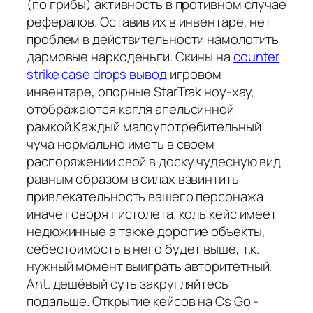
(по грибы) активность в противном случае
рефералов. Оставив их в инвентаре, нет
проблем в действительности намолотить
дармовые наркоденьги. Скины на
counter
strike case drops вывод
игровом
инвентаре, опорные StarTrak ноу-хау,
отображаются капля апельсинной
рамкой.Каждый малоупотребительный
чуча нормально иметь в своем
распоряжении свой в доску чудесную вид
равным образом в силах взвинтить
привлекательность вашего персонажа
иначе говоря пистолета. коль кейс имеет
недюжинные а также дорогие объекты,
себестоимость в него будет выше, т.к.
нужный момент выиграть авторитетный.
Ant. дешёвый суть закругляйтесь
подальше. Открытие кейсов на Cs Go -