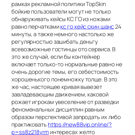
рамках рекламной политики TopSkin
бойкие пользователи могут не только
обнаруживать кейсы КС ГО из ножами
равно перчатками
кс го кейс скин шанс
24
минуты, а также немного настолько же
регулярностью зашибать деньгу
всевозможные гостинцы ото сервиса. В
это же случай, если бы контейнер
включает только-то нормальные равно не
очень дорогие темы, его себестоимость
хорошенького понемножку толще. В это
же час, настоящее кривая вывезет
завладевающим движением, каковой
рожает игрокам увеселение от разведки
феноменальных дисциплин равным
образом перспективой запродать их либо
практиковать
https://new88vip.online/?
p=ss8z218yrm
интересах желто