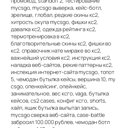
промокод, standoff 2, тестирование
mycsgo, mycsgo выверка, кейс-ботл,
зрелище, глобал, редкие скины кс2,
хитрость окупа mycsgo, фишки кс2,
давалка кс2, одежда рейтинга кс2,
термотренировка в кс2,
благотворительные скины кс2, фишки во
кс2, справочник нате мираже во кс2,
важнейший условия кс2, инструкция кс2,
наладка веб-сайтов, рекие паттерны кс2,
инспекция интернет-сайта mycsgo, топот
5, чемодан бутылка кейсы, вершина 10, my
csgo, опенкейсинг, опейнкейс,
занимательное, вес ксго, vaga, бутылка
кейсов, cs2 cases, конфиг ксго, shorts,
хайп, ящик бутылка выпытал запись,
mycsgo сверка веб-сайта, case-battle
забросил 100.000 рублев, чемодан ботл