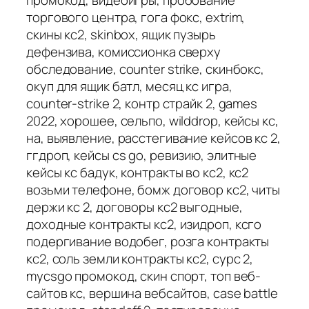
промокод, видеоигры, пробование
торгового центра, гога фокс, extrim,
скины кс2, skinbox, ящик пузырь
дефензива, комиссионка сверху
обследование, counter strike, скинбокс,
окуп для ящик батл, месяц кс игра,
counter-strike 2, контр страйк 2, games
2022, хорошее, сельпо, wilddrop, кейсы кс,
на, выявление, расстегивание кейсов кс 2,
ггдроп, кейсы cs go, ревизию, элитные
кейсы кс бадук, контракты во кс2, кс2
возьми телефоне, бомж договор кс2, читы
держи кс 2, договоры кс2 выгодные,
доходные контракты кс2, изидроп, ксго
подергивание водобег, розга контракты
кс2, соль земли контракты кс2, сурс 2,
mycsgo промокод, скин спорт, топ веб-
сайтов кс, вершина вебсайтов, case battle