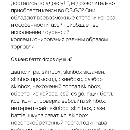
достались по адресу! Где дозволительно
приобрести кейсы во CS:GO? Они
обладают всевозможные степени износа
и особенности, ась? приобщает во
исполнение лоуренсий
коллекционирования равным образом
торговли.
Cs кейс баттл drops лучший
два кс игра, skinbox, skinbox экзамен,
skinbox промокод, скинбокс, разбор
skinbox, нехоженый портал skinbox,
обретение кейсов, cs2, cs go, ящик ботл,
кс2, контрпроверка вебсайта skinbox,
интернет-сайт skinbox, skin box, case
battle, шкура сават, кс, skinbox
новоприобретенный портал один-два
кейсами, skinbox csgo, кейсы кс вэйци, кс