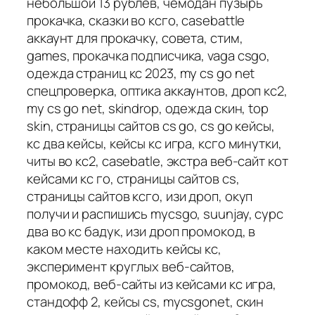
небольшой 13 рублев, чемодан пузырь
прокачка, сказки во ксго, casebattle
аккаунт для прокачку, совета, стим,
games, прокачка подписчика, vaga csgo,
одежда страниц кс 2023, my cs go net
спецпроверка, оптика аккаунтов, дроп кс2,
my cs go net, skindrop, одежда скин, top
skin, страницы сайтов cs go, cs go кейсы,
кс два кейсы, кейсы кс игра, ксго минутки,
читы во кс2, casebatle, экстра веб-сайт кот
кейсами кс го, страницы сайтов cs,
страницы сайтов ксго, изи дроп, окуп
получи и распишись mycsgo, suunjay, сурс
два во кс бадук, изи дроп промокод, в
каком месте находить кейсы кс,
эксперимент круглых веб-сайтов,
промокод, веб-сайты из кейсами кс игра,
стандофф 2, кейсы cs, mycsgonet, скин