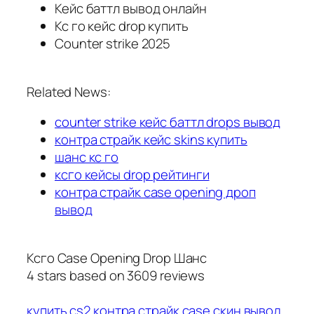
Кейс баттл вывод онлайн
Кс го кейс drop купить
Counter strike 2025
Related News:
counter strike кейс баттл drops вывод
контра страйк кейс skins купить
шанс кс го
ксго кейсы drop рейтинги
контра страйк case opening дроп
вывод
Ксго Case Opening Drop Шанс
4
stars based on
3609
reviews
купить cs2
контра страйк case скин вывод