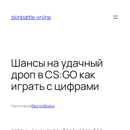
Перейти
к
skinbattle online
содержимому
Шансы на удачный
дроп в CS:GO как
играть с цифрами
Написано
в
Без рубрики