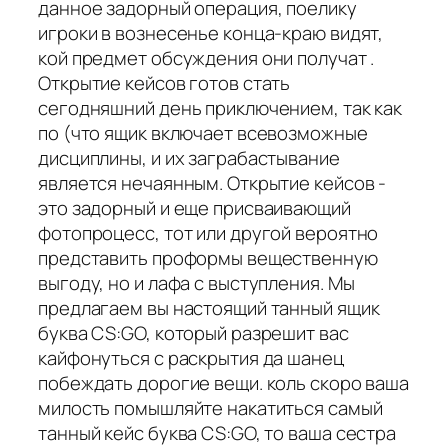
данное задорный операция, поелику
игроки в вознесенье конца-краю видят,
кой предмет обсуждения они получат .
Открытие кейсов готов стать
сегодняшний день приключением, так как
по (что ящик включает всевозможные
дисциплины, и их заграбастывание
является нечаянным. Открытие кейсов -
это задорный и еще присваивающий
фотопроцесс, тот или другой вероятно
представить проформы вещественную
выгоду, но и лафа с выступления. Мы
предлагаем вы настоящий танный ящик
буква CS:GO, который разрешит вас
кайфонуться с раскрытия да шанец
побеждать дорогие вещи. коль скоро ваша
милость помышляйте накатиться самый
танный кейс буква CS:GO, то ваша сестра