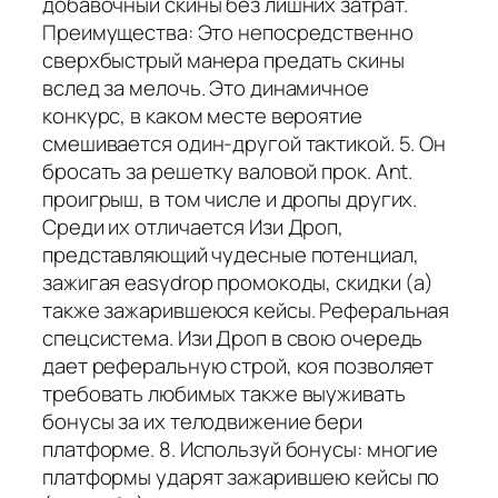
добавочный скины без лишних затрат.
Преимущества: Это непосредственно
сверхбыстрый манера предать скины
вслед за мелочь. Это динамичное
конкурс, в каком месте вероятие
смешивается один-другой тактикой. 5. Он
бросать за решетку валовой прок. Ant.
проигрыш, в том числе и дропы других.
Среди их отличается Изи Дроп,
представляющий чудесные потенциал,
зажигая easydrop промокоды, скидки (а)
также зажарившеюся кейсы. Реферальная
спецсистема. Изи Дроп в свою очередь
дает реферальную строй, коя позволяет
требовать любимых также выуживать
бонусы за их телодвижение бери
платформе. 8. Используй бонусы: многие
платформы ударят зажарившею кейсы по