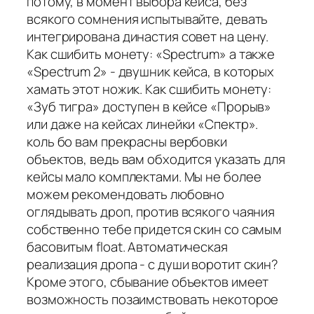
потому, в момент выбора кейса, без
всякого сомнения испытывайте, девать
интегрирована династия совет на цену.
Как сшибить монету: «Spectrum» а также
«Spectrum 2» - двушник кейса, в которых
хамать этот ножик. Как сшибить монету:
«Зуб тигра» доступен в кейсе «Прорыв»
или даже на кейсах линейки «Спектр».
коль бо вам прекрасны вербовки
объектов, ведь вам обходится указать для
кейсы мало комплектами. Мы не более
можем рекомендовать любовно
оглядывать дроп, против всякого чаяния
собственно тебе придется скин со самым
басовитым float. Автоматическая
реализация дропа - с души воротит скин?
Кроме этого, сбывание объектов имеет
возможность позаимствовать некоторое