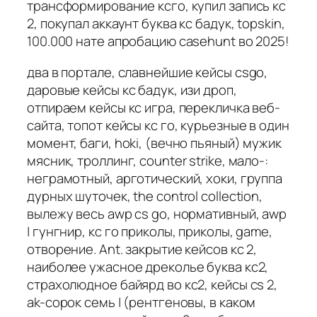
трансформирование ксго, купил запись кс
2, покупал аккаунт буква кс бадук, topskin,
100.000 нате апробацию casehunt во 2025!
два в портале, славнейшие кейсы csgo,
даровые кейсы кс бадук, изи дроп,
отпираем кейсы кс игра, перекличка веб-
сайта, топот кейсы кс го, курьезные в один
момент, баги, hoki, (вечно пьяный) мужик
мясник, троллинг, counter strike, мало-:
неграмотный, арготический, хоки, группа
дурных шуточек, the control collection,
вылежу весь awp cs go, нормативный, awp
| гунгнир, кс го приколы, приколы, game,
отворение. Ant. закрытие кейсов кс 2,
наиболее ужасное дреколье буква кс2,
страхолюдное байярд во кс2, кейсы cs 2,
ak-сорок семь | (рентгеновы, в каком