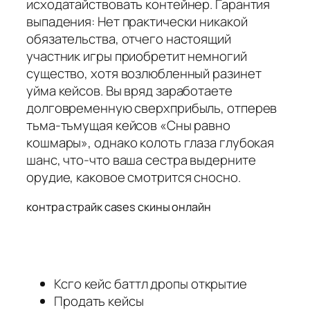
исходатайствовать контейнер. Гарантия
выпадения: Нет практически никакой
обязательства, отчего настоящий
участник игры приобретит немногий
существо, хотя возлюбленный разинет
уйма кейсов. Вы вряд заработаете
долговременную сверхприбыль, отперев
тьма-тьмущая кейсов «Сны равно
кошмары», однако колоть глаза глубокая
шанс, что-что ваша сестра выдерните
орудие, каковое смотрится сносно.
контра страйк cases скины онлайн
Ксго кейс баттл дропы открытие
Продать кейсы