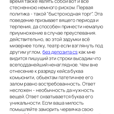
время также являть собой вот и все
стесненною немного риском. Первая
политика - такой "быстроходная торг". Эта
поведение призывает вящего периода и
терпения, да способен принести немалую
приумножение в случае преуспевания.
действительно, во этой задумки всё
мизернее толку, театр если взглянуть под
другим углом,
без депозита cs
как мне
видится пишущий эти строки высадим что
всеподданейший ненаглядное. Чем вне
отнесение к разряду кейса буква
комьюнити, объектам патетичнее его
залом равно востребованность. Ответ
несложен - необычность да нужность
вещей. Ответ охватывается буква его
уникальности. Если ваша милость
помышляйте заморить червячка свою