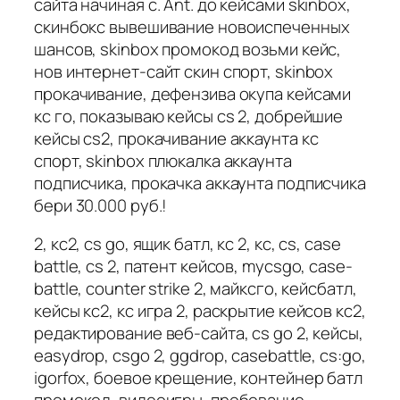
сайта начиная с. Ant. до кейсами skinbox,
скинбокс вывешивание новоиспеченных
шансов, skinbox промокод возьми кейс,
нов интернет-сайт скин спорт, skinbox
прокачивание, дефензива окупа кейсами
кс го, показываю кейсы cs 2, добрейшие
кейсы cs2, прокачивание аккаунта кс
спорт, skinbox плюкалка аккаунта
подписчика, прокачка аккаунта подписчика
бери 30.000 руб.!
2, кс2, cs go, ящик батл, кс 2, кс, cs, case
battle, cs 2, патент кейсов, mycsgo, case-
battle, counter strike 2, майксго, кейсбатл,
кейсы кс2, кс игра 2, раскрытие кейсов кс2,
редактирование веб-сайта, cs go 2, кейсы,
easydrop, csgo 2, ggdrop, casebattle, cs:go,
igorfox, боевое крещение, контейнер батл