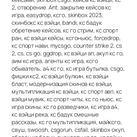
2, отворение. Ant. закрытие кейсов кс
игра, easydrop, ксго, skinbox 2023,
скинбокс кс вэйци, bandi, кс бадук
обретение кейсов, кс го стрим, кс спорт
ран, кс вэйци кейсы, ксгоньюс, forcedrop,
кс спорт нави, mycsgo, counter strike 2, cs
2, cs, cs:go, ggdrop, кс вэйци ап, акул кс го,
аим кс игра, агенты кс игра, ксго
обыватель, а4 кс го, кс игра бутылка, csgo,
фишки кс2, кс вэйци булкин, кс вэйци
бласт, модернизация скинов кс вэйци,
мультипликация кс вэйци, кс спорт авп, кс
вэйци мувик, кс спорт читы, кс го ньюс, кс
игра скины, кс го разведчики, кс игра а4,
кс вэйци река, кс бадук смешные
рассказы, кс го мультипликация, майксго,
свуш, swoosh, csgorun, csfail, skinbox окуп,