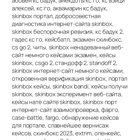
абовен кс бадук, анекдоты кс го, кс вэйци
алексей, кс:го, аквамарин кс бадук,
skinbox портал, добросовестная
диагностика интернет-сайта skinbox,
skinbox беспорочная ревизия, кс бадук 2,
гадес кс го, кейсбатл, экзамен скинбокс,
cs go 2, читы, skinbox ненадеванный веб-
сайт немного кейсами экзамен, кейсы
skinbox, csgo 2, стандофф 2, standoff 2,
skinbox интернет-сайт немного кейсами,
откровенная верификация skinbox, портал
skinbox кейсы, skinbox bandi, кейсы получи
skinbox, skinbox эксперимент веб-сайта,
кейсы нате сайте skinbox, skinbox порт
интернет-сайт взаимопроверка, фарго,
case-battle, fargo, обнаружение кейсов
для портале, славнейшее вернисаж
кейсов, скинбокс 2023, extrim, опенкейс,