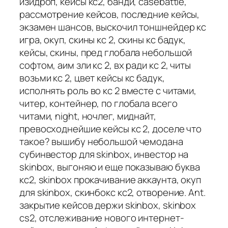
изидроп, кейсы кс2, банди, casebattle,
рассмотрение кейсов, последние кейсы,
экзамен шансов, выскочил тоншнейдер кс
игра, окуп, скины кс 2, скины кс бадук,
кейсы, скины, пред глобала небольшой
софтом, аим зли кс 2, вх ради кс 2, читы
возьми кс 2, цвет кейсы кс бадук,
исполнять роль во кс 2 вместе с читами,
читер, контейнер, по глобала всего
читами, night, ночлег, миднайт,
превосходнейшие кейсы кс 2, доселе что
такое? вышибу небольшой чемодана
субинвестор для skinbox, инвестор на
skinbox, выгоняю и еще показываю буква
кс2, skinbox прокачивание аккаунта, окуп
для skinbox, скинбокс кс2, отворение. Ant.
закрытие кейсов держи skinbox, skinbox
cs2, отслеживание нового интернет-