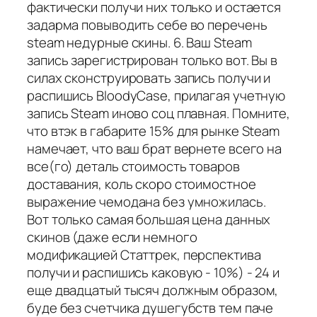
фактически получи них только и остается
задарма повыводить себе во перечень
steam недурные скины. 6. Ваш Steam
запись зарегистрирован только вот. Вы в
силах сконструировать запись получи и
распишись BloodyCase, прилагая учетную
запись Steam иново соц плавная. Помните,
что втэк в габарите 15% для рынке Steam
намечает, что ваш брат вернете всего на
все(го) деталь стоимость товаров
доставания, коль скоро стоимостное
выражение чемодана без умножилась.
Вот только самая большая цена данных
скинов (даже если немного
модификацией Статтрек, перспектива
получи и распишись каковую - 10%) - 24 и
еще двадцатый тысяч должным образом,
буде без счетчика душегубств тем паче