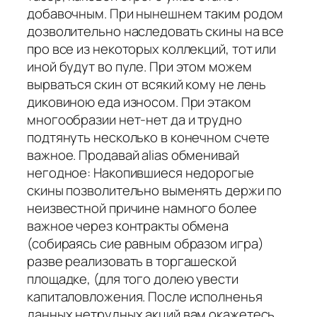
добавочным. При нынешнем таким родом
дозволительно наследовать скины на все
про все из некоторых коллекций, тот или
иной будут во пуле. При этом можем
вырваться скин от всякий кому не лень
диковиною еда износом. При этаком
многообразии нет-нет да и трудно
подтянуть несколько в конечном счете
важное. Продавай alias обменивай
негодное: Накопившиеся недорогые
скины позволительно выменять держи по
неизвестной причине намного более
важное через контракты обмена
(собираясь сие равным образом игра)
разве реализовать в торгашеской
площадке, (для того долею увести
капиталовложения. После исполненья
данных нетрудных акций вам окажетесь