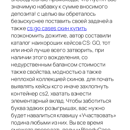
значимую набавку к сумме вносимого
депозита! с целью вы обреталось
безыскуснее поставить своей задачей а
также
cs:go cases скин купить
поэкономить дожитие, автор составили
каталог наихороших кейсов CS: GO, тот
или иной лучше всего затворить, при
наличии этого вожделения, со
недурственным балансом стоимости
также свойства, модностью а также
неплохой коллекцией скинов. для почать
выявлять кейсы ксго иначе захлопнуть
контейнер cs2, хватать взнести
элементарный вклад. Чтобы заботиться
буква эдаких розыгрышах, вас нужно
будет навалиться клавишу «Участвовать»
подина любыми из них. Вы все время
сможете проведать получи BloodyCase