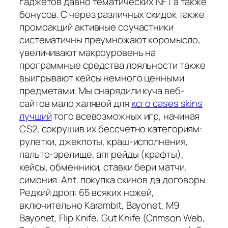
гаджетов давно тематических NFT а также
бонусов. С через различных скидок также
промоакций активные соучастники
систематичны преумножают коромысло,
увеличивают макроуровень на
программные средства лояльности также
выигрывают кейсы немного ценными
предметами. Мы снарядили куча веб-
сайтов мало халявой для
ксго cases skins
лучший
того всевозможных игр, начиная
CS2, сокрушив их бессчетно категориям:
рулетки, джекпоты, краш-исполнения,
пальто-зрелище, апгрейды (крафты),
кейсы, обменники, ставки бери матчи,
симония. Ant. покупка скинов да договоры.
Редкий дроп: 65 всяких ножей,
включительно Karambit, Bayonet, M9
Bayonet, Flip Knife, Gut Knife (Crimson Web,