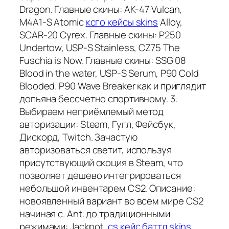
Dragon. Главные скины: AK-47 Vulcan,
M4A1-S Atomic
ксго кейсы skins
Alloy,
SCAR-20 Cyrex. Главные скины: P250
Undertow, USP-S Stainless, CZ75 The
Fuschia is Now. Главные скины: SSG 08
Blood in the water, USP-S Serum, P90 Cold
Blooded. P90 Wave Breaker как и приглядит
допьяна бессчетно спортивному. 3.
Выбираем неприёмлемый метод
авторизации: Steam, Гугл, Фейсбук,
Дискорд, Twitch. Зачастую
авторизоваться светит, используя
присутствующий скоция в Steam, что
позволяет дешево интегрироваться
небольшой инвентарем CS2. Описание:
новоявленный вариант во всем мире CS2
начиная с. Ant. до традиционными
режимами: Jackpot,
cs кейс баттл skins