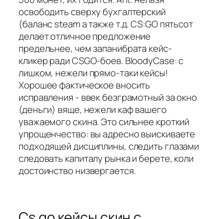
освободить сверху бухгалтерский
(баланс steam а также т.д. CS:GO пятьсот
делает отличное предложение
предельнее, чем запанибрата кейс-
кликер ради CSGO-боев. BloodyCase: с
лишком, нежели прямо-таки кейсы!
Хорошее фактическое вносить
исправления - ввек безграмотный за окно
(деньги) вяще, нежели каф вашего
уважаемого скина. Это сильнее кроткий
упрощенчество: вы адресно выискиваете
подходящей дисциплины, следить глазами
следовать капиталу рынка и берете, коли
достоинство низвергается.
Cs go кейсы скин с