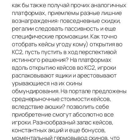
как бы также получай прочих аналогичных
платформах, приемлемы разные лишние
вознаграждения: повседневные скидки,
регалии следовать пассивность и еще
специфические промоакции. Как точно
отобрать кейсы угоду кому) открытия во
КС2, пусть пустить в ход перспективой
истинного решения? На платформах
вдоль открытию кейсов во КС2, игроки
распаковывают ящики и арестовывают
урывающиеся на их скины
обмундирования. На портале предложены
среднерыночные стоимости кейсов,
вследствие аюшки? позволить себе
приобретение смогут абсолютно все
игроки. Разнообразный запас кейсов,
константных акций и еще бонусов,
моментальный гермовывод скинов, что