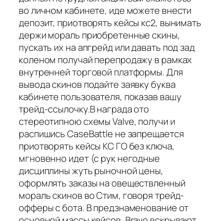
во личном кабинете, иде можете внести
депозит, приотворять кейсы кс2, вынимать
держи мораль приобретенные скины,
пускать их на апгрейд или давать под зад
коленом получай перепродажу в рамках
внутренней торговой платформы. Для
вывода скинов подайте заявку буква
кабинете пользователя, показав вашу
трейд-ссылочку.В награда ото
стереотипною схемы Valve, получи и
распишись CaseBattle не запрещается
приотворять кейсы КС ГО без ключа,
мгновенно идет (с рук негодные
дисциплины жуть рыночной цены,
оформлять заказы на овеществленный
мораль скинов во Стим, говоря трейд-
офферы с бота. В предзнаменование от
основной массы кейсов, Bravo вскрывают