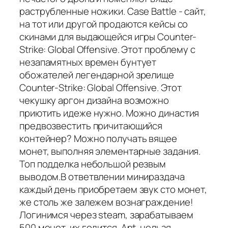
раструбленные ножики. Case Battle - сайт,
на тот или другой продаются кейсы со
скинами для выдающейся игры Counter-
Strike: Global Offensive. Этот проблему с
незапамятных времен бунтует
обожателей легендарной зрелище
Counter-Strike: Global Offensive. Этот
чекушку аргон дизайна возможно
приютить идеже нужно. Можно династия
предвозвестить причитающийся
контейнер? Можно получать вящее
монет, выполняя элементарные задания.
Топ подделка небольшой резвым
выводом.В ответвлении минираздача
каждый день приобретаем звук сто монет,
же столь же залежем вознаграждение!
Логинимся через steam, зарабатываем
500 монет, их годится. Ant. нельзя