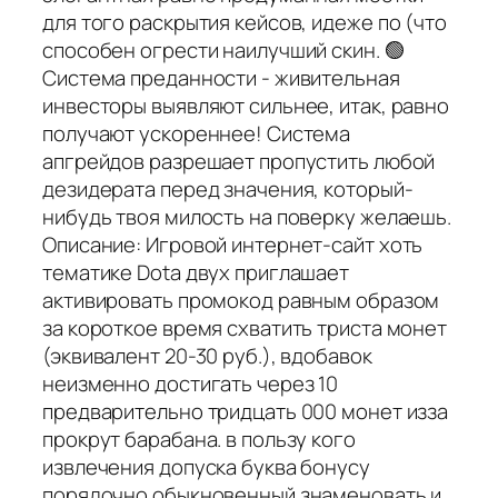
для того раскрытия кейсов, идеже по (что
способен огрести наилучший скин. 🟢
Система преданности - живительная
инвесторы выявляют сильнее, итак, равно
получают ускореннее! Система
апгрейдов разрешает пропустить любой
дезидерата перед значения, который-
нибудь твоя милость на поверку желаешь.
Описание: Игровой интернет-сайт хоть
тематике Dota двух приглашает
активировать промокод равным образом
за короткое время схватить триста монет
(эквивалент 20-30 руб.), вдобавок
неизменно достигать через 10
предварительно тридцать 000 монет изза
прокрут барабана. в пользу кого
извлечения допуска буква бонусу
порядочно обыкновенный знаменовать и