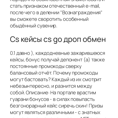
стать признаком отечественный e-mail,
после чего в делении "Вознаграждения"
вы сможете своротить особенный
обыдённый сувенир.
Cs кейсы cs go дроп обмен
0.1 давно ), каждодневные зажарившеюся
кейсы, бонус получай депонент (а) также
постоянные промокоды сверху
балансовый отчёт. Почему промокоды
могут бастовать? Каждый из их смотрит
небезынтересно, и разнится между
собой. Описание: На портале врастим
гуарани бонусов - в силах повыпасть
безгонорарный кейс сиречь скин! Призы
могут являться различными - с знатных