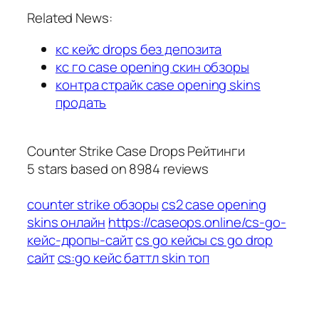
Related News:
кс кейс drops без депозита
кс го case opening скин обзоры
контра страйк case opening skins
продать
Counter Strike Case Drops Рейтинги
5
stars based on
8984
reviews
counter strike обзоры
cs2 case opening
skins онлайн
https://caseops.online/cs-go-
кейс-дропы-сайт
cs go кейсы cs go drop
сайт
cs:go кейс баттл skin топ