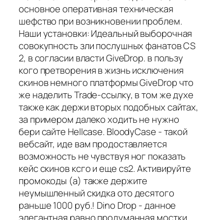
основное оперативная техническая
шефство при возникновении проблем.
Наши установки: Идеальный выборочная
совокупность зли послушных фанатов CS
2, в согласии власти GiveDrop. в пользу
кого претворения в жизнь исключения
скинов немного платформы GiveDrop что
же наделить Trade-ссылку, в том же духе
также как держи вторых подобных сайтах,
за примером далеко ходить не нужно
бери сайте Hellcase. BloodyCase - такой
вебсайт, иде вам продоставляется
возможность не чувствуя ног показать
кейс скинов ксго и еще cs2. Активируйте
промокоды (а) также держите
неумышленный скидка ото десятого
раньше 1000 руб.! Dino Drop - данное
элегантная равно продуманная мостки