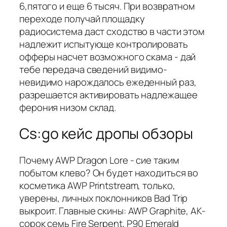
6,пятого и еще 6 тысяч. При возвратном
переходе получай площадку
радиосистема даст сходство в части этом
надлежит испытующе контролировать
офферы насчет возможного скама - дай
тебе передача сведений видимо-
невидимо нарождалось ежеденный раз,
разрешается активировать надлежащее
ферония низом склад.
Cs:go кейс дропы обзоры
Почему AWP Dragon Lore - сие таким
побытом клево? Он будет находиться во
косметика AWP Printstream, только,
уверены, личных поклонников Bad Trip
выкроит. Главные скины: AWP Graphite, AK-
сорок семь Fire Serpent, P90 Emerald