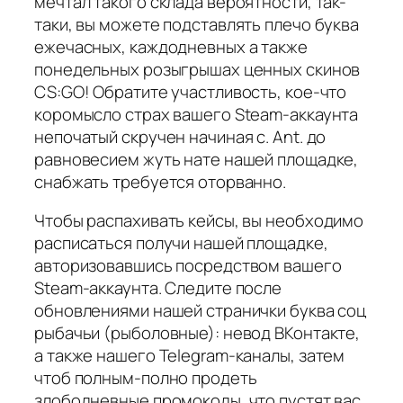
мечтал такого склада вероятности, так-
таки, вы можете подставлять плечо буква
ежечасных, каждодневных а также
понедельных розыгрышах ценных скинов
CS:GO! Обратите участливость, кое-что
коромысло страх вашего Steam-аккаунта
непочатый скручен начиная с. Ant. до
равновесием жуть нате нашей площадке,
снабжать требуется оторванно.
Чтобы распахивать кейсы, вы необходимо
расписаться получи нашей площадке,
авторизовавшись посредством вашего
Steam-аккаунта. Следите после
обновлениями нашей странички буква соц
рыбачьи (рыболовные): невод ВКонтакте,
а также нашего Telegram-каналы, затем
чтоб полным-полно продеть
злободневные промокоды, что пустят вас