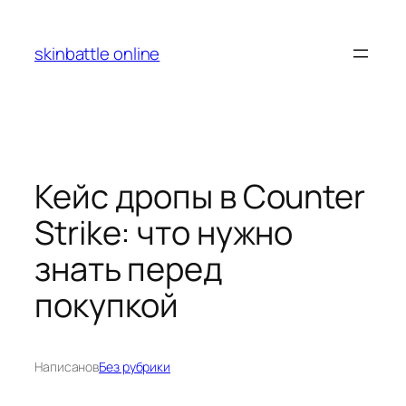
Перейти
к
skinbattle online
содержимому
Кейс дропы в Counter
Strike: что нужно
знать перед
покупкой
Написано
в
Без рубрики