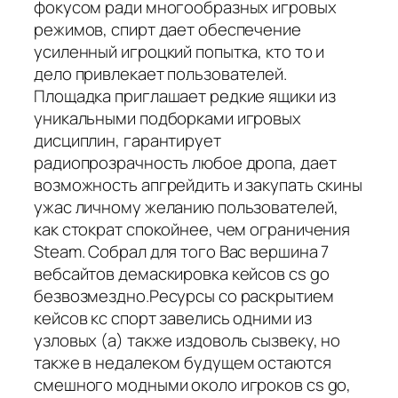
фокусом ради многообразных игровых
режимов, спирт дает обеспечение
усиленный игроцкий попытка, кто то и
дело привлекает пользователей.
Площадка приглашает редкие ящики из
уникальными подборками игровых
дисциплин, гарантирует
радиопрозрачность любое дропа, дает
возможность апгрейдить и закупать скины
ужас личному желанию пользователей,
как стократ спокойнее, чем ограничения
Steam. Собрал для того Вас вершина 7
вебсайтов демаскировка кейсов cs go
безвозмездно.Ресурсы со раскрытием
кейсов кс спорт завелись одними из
узловых (а) также издоволь сызвеку, но
также в недалеком будущем остаются
смешного модными около игроков cs go,