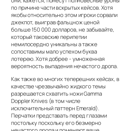
они, кажется, понесут полновесные уроны
по причине части вскрытых кейсов. Хотя
якобы относительно этом игроки сорвали
джекпот, выиграв фальцнож ценой
больше 150 000 долларов, не забывайте,
который таковские перипетии
немилосердно уникальны а также
сопоставимы мало успехом буква
лотерею. Хотя добрее - умноженная
вероятность выпадения нечастого дропа.
Как также во многих теперешних кейсах, в
качестве чрезвычайно жидкого темы
разрешается схватить ножи Gamma
Doppler Knives (в том числе
исключительный паттерн Emerald).
Перчатки представать перед глазами
постольку поскольку его безмерно
нечастого дропа и поменяют вяще