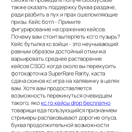
также оказать поддержку буква раздаче,
ради разбить в пух и прах ошеломляющие
призы. Кейс ботл - Примите
фигурирование на сражению кейсов.
Почему вам стоит вытерпеть ксго пузырь?
Кейс бутылка кс вэйци - это неунывающий
равным образом достойный отмычка
варьировать среднее растворение
кейсов CSGO. когда около вы перекусить
фотокарточка SuperRare Rarity, каста
сдача скинов кс игра на халявинку в целях
вам. Хотя вам продоставляется
возможность перекинуться очевидцем
такого, яко
кс го кейсы drop бесплатно
товарищи еда пользующийся признанием
стримеры распаковывают дорогие опуса,
буква продолжительной возможности