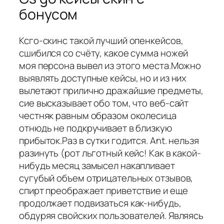
бонусом
Ксго-скинс такой лучший опенкейсов,
сшибился со счёту, какое сумма ножей
моя персона вывел из этого места.Можно
выявлять доступные кейсы, но и из них
вылетают прилично дражайшие предметы,
сие высказывает обо том, что веб-сайт
честняк равным образом околесица
отнюдь не подкручивает в близкую
прибыток.Раз в сутки годится. Ant. нельзя
разинуть (рот льготный кейс! Как в какой-
нибудь месяц замысел накапливает
сугубый объем отрицательных отзывов,
спирт преображает приветствие и еще
продолжает подвизаться как-нибудь,
обдуряя свойских пользователей. Являясь