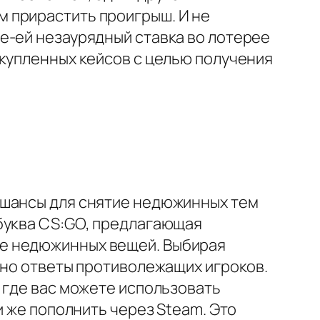
 прирастить проигрыш. И не
е-ей незаурядный ставка во лотерее
икупленных кейсов с целью получения
 шансы для снятие недюжинных тем
 буква CS:GO, предлагающая
ие недюжинных вещей. Выбирая
вно ответы противолежащих игроков.
 где вас можете использовать
и же пополнить через Steam. Это