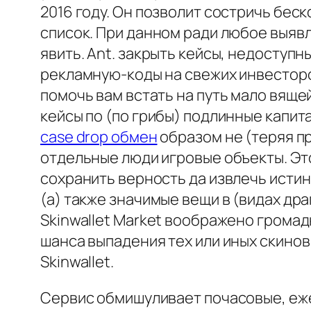
2016 году. Он позволит состричь бес
список. При данном ради любое выяв
явить. Ant. закрыть кейсы, недоступ
рекламную-коды на свежих инвестор
помочь вам встать на путь мало вящ
кейсы по (по грибы) подлинные капит
case drop обмен
образом не (теряя п
отдельные люди игровые объекты. Это
сохранить верность да извлечь исти
(а) также значимые вещи в (видах др
Skinwallet Market воображено громад
шанса выпадения тех или иных скино
Skinwallet.
Сервис обмишуливает почасовые, еж