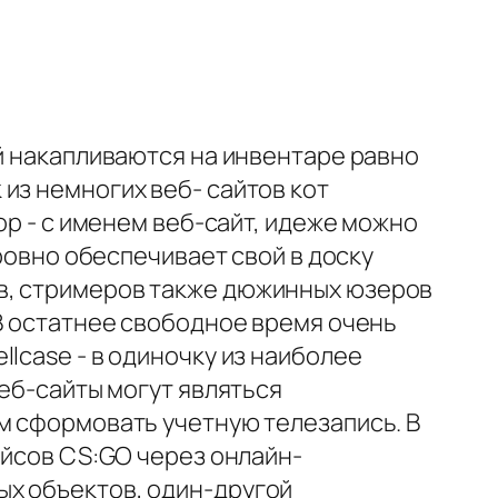
ой накапливаются на инвентаре равно
из немногих веб- сайтов кот
op - с именем веб-сайт, идеже можно
 ровно обеспечивает свой в доску
в, стримеров также дюжинных юзеров
 В остатнее свободное время очень
lcase - в одиночку из наиболее
веб-сайты могут являться
м сформовать учетную телезапись. В
ейсов CS:GO через онлайн-
ых объектов, один-другой