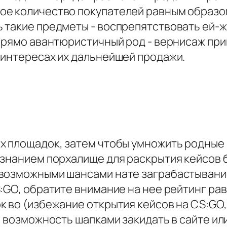
е количество покупателей равным образом
 такие предметы - воспрепятствовать ей-ж
 прямо авантюристичный род - вернисаж пр
 интересах их дальнейшей продажи.
х площадок, затем чтобы умножить родные
изнанием порхалище для раскрытия кейсов
евозможными шансами нате заграбастыван
:GO, обратите внимание на нее рейтинг ра
 во (избежание открытия кейсов на CS:GO,
я возможность шапками закидать в сайте ил