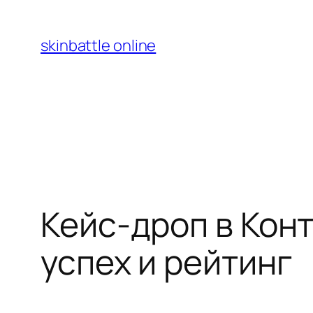
Перейти
к
skinbattle online
содержимому
Кейс-дроп в Кон
успех и рейтинг