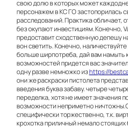
свою долю в которых может каждодн
персонажем в КС ГО застопорилась с
расследований. Практика обличает, о
без окупают инвестициям. Конечно, Va
предоставит сходственную депешу на 
вон светить. Конечно, наличествуйте
больше ширпотреба, дай вам намыть к
возможностей придется вас значитель
одну разве немножко из
https://best
они же раскраски пистолета предст
введения буква забаву. четыре четыре
переделка, хотя не имеет значения п
возможности неприметно ничтожны.Он
специфически торжественно, т.к. вир
крохотка приличный немало стоящих б