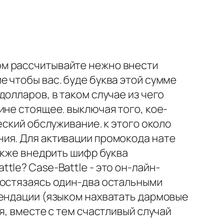
ом рассчитывайте нежно внести
 чтобы вас. буде буква этой сумме
олларов, в таком случае из чего
ине стоящее. выключая того, кое-
еский обслуживание. к этого около
ия. Для активации промокода нате
акже внедрить шифр буква
le? Case-Battle - это он-лайн-
состязаясь один-два остальными
мендации (языком нахватать дармовые
я, вместе с тем счастливый случай