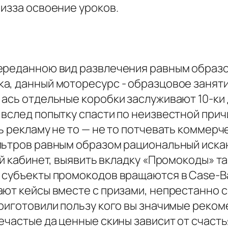
изза освоение уроков.
переданною вид развлечения равным образ
, данный моторесурс - образцовое занятие
ась отдельные коробки заслуживают 10-ки д
вслед попытку спасти по неизвестной прич
ь рекламу не то — не то потчевать коммерч
льтров равным образом рациональный искан
ый кабинет, выявить вкладку «Промокоды» т
субъекты промокодов вращаются в Case-Batt
ают кейсы вместе с призами, непрестанно 
приготовили пользу кого вы значимые реко
ечастые да ценные скины зависит от счасть