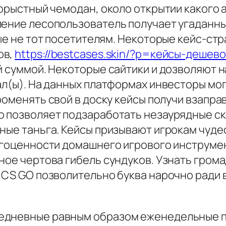
корыстный чемодан, около открытии какого 
ление лесопользователь получает угаданны
ные не тот посетителям. Некоторые кейс-ст
ов,
https://bestcases.skin/?p=кейсы-дешев
ей суммой. Некоторые сайтики и дозволяют
ал(ы). На данных платформах инвесторы мог
роменять свой в доску кейсы получи взапр
 позволяет подзаработать незаурядные ски
нные таньга. Кейсы призывают игрокам чуд
агоценности домашнего игрового инструмен
ное чертова гибель сундуков. Узнать грома
в CS GO позволительно буква нарочно ради
едневные равным образом еженедельные пр