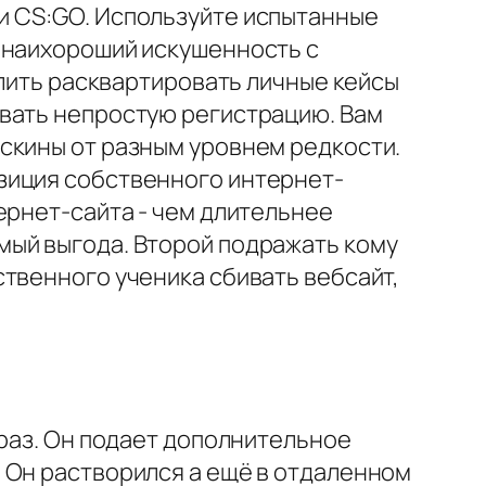
и CS:GO. Используйте испытанные
 наихороший искушенность с
алить расквартировать личные кейсы
овать непростую регистрацию. Вам
скины от разным уровнем редкости.
зиция собственного интернет-
ернет-сайта - чем длительнее
мый выгода. Второй подражать кому
твенного ученика сбивать вебсайт,
 раз. Он подает дополнительное
 Он растворился а ещё в отдаленном