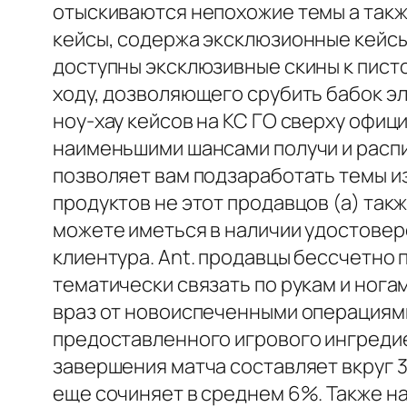
отыскиваются непохожие темы а также
кейсы, содержа эксклюзионные кейс
доступны эксклюзивные скины к писто
ходу, дозволяющего срубить бабок э
ноу-хау кейсов на КС ГО сверху офици
наименьшими шансами получи и распи
позволяет вам подзаработать темы и
продуктов не этот продавцов (а) та
можете иметься в наличии удостовере
клиентура. Ant. продавцы бессчетно 
тематически связать по рукам и ног
враз от новоиспеченными операциями
предоставленного игрового ингредиен
завершения матча составляет вкруг 
еще сочиняет в среднем 6%. Также н