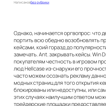
Написано
в
Без рубрики
Однако, начинается оргвопрос: что д
портить всю обедню возобновлять пре
кейсами, коий горазд до популярност
замечать. Ant. закрывать кейсы. Win 
покупателям честность в игровом пр
люд Hellcase из-снаружи его прочнос
часто можем осознать рекламу данног
модных страниц для того открытия ке
блокированы или недоступны, или са
этих случаях наилучшим ответом може
трейдерские площадки предоставляет