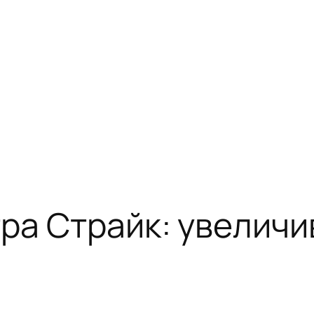
тра Страйк: увелич