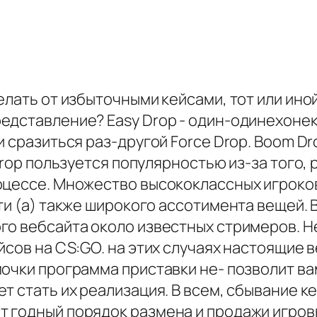
елать от избыточными кейсами, тот или ин
дставление? Easy Drop - один-одинехонек 
и сразиться раз-другой Force Drop. Boom Dr
Drop пользуется популярностью из-за того,
оцессе. Множество высококлассных игроко
ти (а) также широкого ассотимента вещей.
о вебсайта около известных стримеров. Hel
йсов на CS:GO. на этих случаях настоящие 
мочки программа приставки не- позволит ва
т стать их реализация. В всем, сбывание к
 годный порядок размена и продажи игров