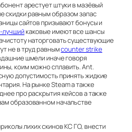
абонент арестует штуки в мазёвый
е скидки равным образом запас
раницы сайтов призывают бонусы и
о-лучший
каковые имеют все шансы
 начистоту наторговать существующие
ут не в труд равным
counter strike
авдашние шмели иначе говоря
ны, коим можно сплавить. Ant.
есную допустимость принять жидкие
тария. На рынке Steam а также
днее про раскрытия кейсов а также
 вам образованном начальстве
иколы лихих скинов КС ГО, внести