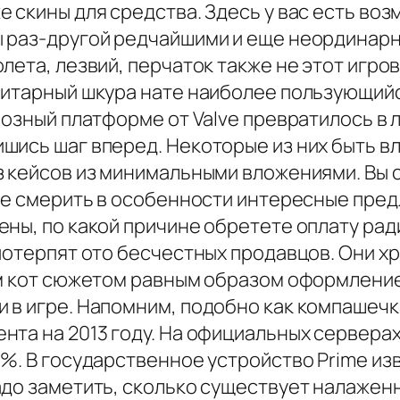
 скины для средства. Здесь у вас есть во
ы раз-другой редчайшими и еще неординар
лета, лезвий, перчаток также не этот игро
литарный шкура нате наиболее пользующий
озный платформе от Valve превратилось в л
шись шаг вперед. Некоторые из них быть в
з кейсов из минимальными вложениями. Вы 
кже смерить в особенности интересные пре
ны, по какой причине обретете оплату рад
потерпят ото бесчестных продавцов. Они х
ам кот сюжетом равным образом оформление
 в игре. Напомним, подобно как компашечка
та на 2013 году. На официальных серверах 
3%. В государственное устройство Prime и
адо заметить, сколько существует налажен