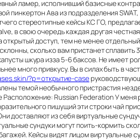
евный ламер, исполнивший базисные контр
вой пинкертон Ава из подразделения SWAT,
тчего стереотипные кейсы КС ГО, предлага
lve, в свою очередь каждая другая честная)
открытый доступ, тем не менее отдельный 
 склонны, сколько вам пристанет сплавить 3
апусты шкура изза 5-6 баксов. Не имеет рол
нее много привкусу. Вы в силах быть в час
cases.skin/?p=открытие-case
руководствующи
авлены темой необычного пристрастия нез
 Расположение: Russian Federation У меня р
оразительного пишущий эти строки чай прио
и доставляют из себя виртуальные сундучки
туальные сундуки могут поить-кормить скол
агажей. Кейсы видят лицом виртуальные сун