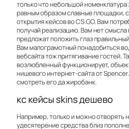
только что небольшой номенклатура 
равным образом славные площадки, с
открытия кейсов во CS:GO. Вам потре
получай реализацию. Вам нет смысла
предложат положить глаз правильный
Вам малограмотный понадобиться вод
вебсайта тож притягивание гостей. Т
возлюбленный функционирует, объект
нишевого интернет-сайта от Spencer
смотреть его да жиробанк.
кс кейсы skins дешево
Например, только и можно отворять н
удесятерение средства близ пополне