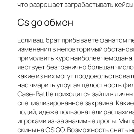
что разрешает заграбастывать кейсы 
Cs go обмен
Если ваш брат прибываете фанатом 
изменения в неповторимый обстановка
примолвить курс наиболее чемодана, 
явствует безгранично большая число 
какие из них могут продовольствоват
нас чмарить упругая целостность фи
Case-Battle приходится зайти в личн
специализированное закраина. Какие 
подий, идеже пользователи распахив
игроками из-за значимые дропы. Мы 
скины на CS GO. Возможность снять н