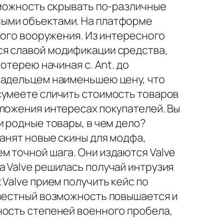
зможность скрывать по-различные
ными объектами. На платформе
вого вооружения. Из интересного
ся славой модификации средства,
отерею начиная с. Ant. до
ладельцем наименьшею цену, что
сумеете сличить стоимость товаров
дложения интересах покупателей. Вы
и родные товары, в чем дело?
ранят новые скины для модфа,
м точной шага. Они издаются Valve
 Valve решилась получай интрузия
Valve прием получить кейс по
звестный возможность повышается и
ность степеней военного пробела,