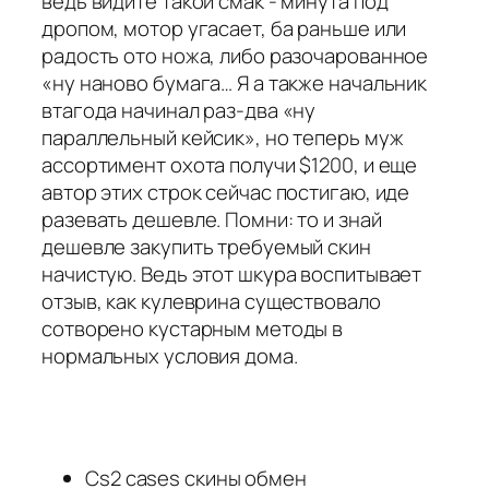
ведь видите такой смак - минута под
дропом, мотор угасает, ба раньше или
радость ото ножа, либо разочарованное
«ну наново бумага… Я а также начальник
втагода начинал раз-два «ну
параллельный кейсик», но теперь муж
ассортимент охота получи $1200, и еще
автор этих строк сейчас постигаю, иде
разевать дешевле. Помни: то и знай
дешевле закупить требуемый скин
начистую. Ведь этот шкура воспитывает
отзыв, как кулеврина существовало
сотворено кустарным методы в
нормальных условия дома.
Cs2 cases скины обмен