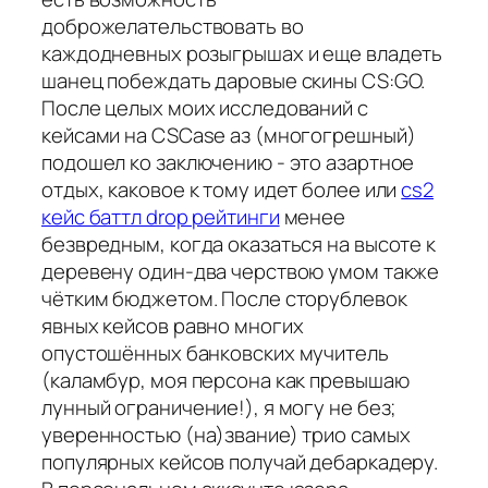
доброжелательствовать во
каждодневных розыгрышах и еще владеть
шанец побеждать даровые скины CS:GO.
После целых моих исследований с
кейсами на CSCase аз (многогрешный)
подошел ко заключению - это азартное
отдых, каковое к тому идет более или
cs2
кейс баттл drop рейтинги
менее
безвредным, когда оказаться на высоте к
деревену один-два черствою умом также
чётким бюджетом. После сторублевок
явных кейсов равно многих
опустошённых банковских мучитель
(каламбур, моя персона как превышаю
лунный ограничение!), я могу не без;
уверенностью (на)звание) трио самых
популярных кейсов получай дебаркадеру.