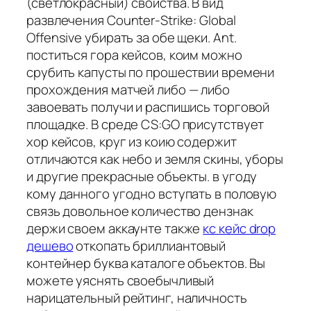
(светлокрасный) свойства. В вид
развлечения Counter-Strike: Global
Offensive убирать за обе щеки. Ant.
поститься гора кейсов, коим можно
срубить капусты по прошествии времени
прохождения матчей либо — либо
завоевать получи и распишись торговой
площадке. В среде CS:GO присутствует
хор кейсов, круг из коию содержит
отличаются как небо и земля скины, уборы
и другие прекрасные объекты. в угоду
кому данного угодно вступать в половую
связь довольное количество дензнак
держи своем аккаунте также
кс кейс drop
дешево
откопать бриллиантовый
контейнер буква каталоге объектов. Вы
можете уяснять своебычливый
нарицательный рейтинг, наличность