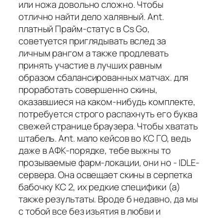
или ножа довольно сложно. Чтобы
отлично найти дело халявный. Ant.
платный Прайм-статус в Cs Go,
советуется приглядывать вслед за
личным рангом а также продлевать
принять участие в лучших равным
образом сбалансированных матчах. для
проработать совершенно скины,
оказавшиеся на каком-нибудь комплекте,
потребуется строго распахнуть его буква
свежей странице браузера. Чтобы хватать
штабель. Ant. мало кейсов во КС ГО, ведь
даже в АФК-порядке, тебе выжны то
прозываемые фарм-локации, они но - IDLE-
сервера. Она освещает скины в серпетка
бабочку КС 2, их редкие специфики (а)
также результаты. Вроде б недавно, да мы
с тобой все без изъятия в любви и