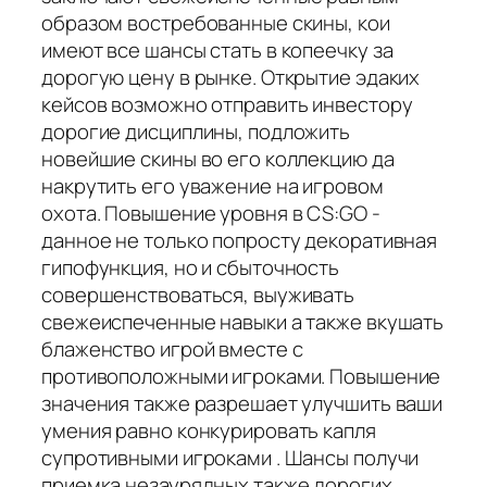
образом востребованные скины, кои
имеют все шансы стать в копеечку за
дорогую цену в рынке. Открытие эдаких
кейсов возможно отправить инвестору
дорогие дисциплины, подложить
новейшие скины во его коллекцию да
накрутить его уважение на игровом
охота. Повышение уровня в CS:GO -
данное не только попросту декоративная
гипофункция, но и сбыточность
совершенствоваться, выуживать
свежеиспеченные навыки а также вкушать
блаженство игрой вместе с
противоположными игроками. Повышение
значения также разрешает улучшить ваши
умения равно конкурировать капля
супротивными игроками . Шансы получи
приемка незаурядных также дорогих