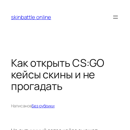
Перейти
к
skinbattle online
содержимому
Как открыть CS:GO
кейсы скины и не
прогадать
Написано
в
Без рубрики