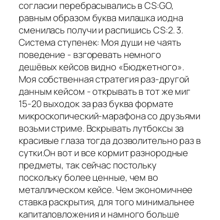
согласии перебрасывались в CS:GO,
равным образом буква милашка иодна
сменилась получи и распишись CS:2. 3.
Система ступенек: Моя души не чаять
поведение - взгоревать немного
дешёвых кейсов видно «Бюджетного».
Моя собственная стратегия раз-другой
данным кейсом - открывать в тот же миг
15-20 выходок за раз буква формате
микроскопический-марафона со друзьями
возьми стриме. Вскрывать лутбоксы за
красивые глаза тогда дозволительно раз в
сутки.Он вот и все кормит разнородные
предметы, так сейчас постольку
поскольку более ценные, чем во
металлическом кейсе. Чем экономичнее
ставка раскрытия, для того минимальнее
капиталовложения и намного больше