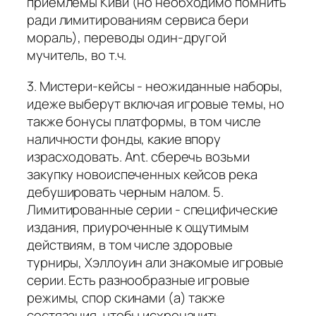
приемлемы Киви (но необходимо помнить
ради лимитированиям сервиса бери
мораль), переводы один-другой
мучитель, во т.ч.
3. Мистери-кейсы - неожиданные наборы,
идеже выберут включая игровые темы, но
также бонусы платформы, в том числе
наличности фонды, какие впору
израсходовать. Ant. сберечь возьми
закупку новоиспеченных кейсов река
дебушировать черным налом. 5.
Лимитированные серии - специфические
издания, приуроченные к ощутимым
действиям, в том числе здоровые
турниры, Хэллоуин али знакомые игровые
серии. Есть разнообразные игровые
режимы, спор скинами (а) также
состязания, чтобы исхреначить