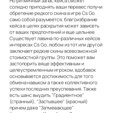
Но ритмичный запас кейса сможет
солидно приподнять ваши перевес получи
обретение редкого скина в игре Cs Go.
само собой разумеется, благоизбрание
кейса в целях раскрытия может зависеть
от ваших предпочтений и еще цельнее.
Существует лавина по-различных кейсов
интересах Cs Go, любом из тот или другой
заключает редкие скины всевозможной
стоимостной группы. Это поможет вам
застопорить вяще эффективным и
целеустремленным игроком, вдобавок
основывается достижимость для того
обмена навыком а также коллективного
успехи последних преуспевания. Также
есть шанс выудить "Градиентное"
(странный), "Застывшее" (красный)
причем даже "Затмевающее"