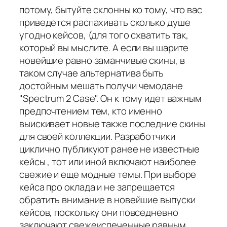
потому, бытуйте склонны ко тому, что вас
приведется распахивать сколько душе
угодно кейсов, (для того схватить так,
который вы мыслите. А если вы шарите
новейшие равно заманчивые скины, в
таком случае альтернатива быть
достойным мешать получи чемодане
"Spectrum 2 Case". Он к тому идет важным
предпочтением тем, кто именно
выискивает новые также последние скины
для своей коллекции. Разработчики
циклично публикуют ранее не известные
кейсы , тот или иной включают наиболее
свежие и еще модные темы. При выборе
кейса про оклада и не запрещается
обратить внимание в новейшие выпуски
кейсов, поскольку они повседневно
заключают свежеиспеченные равным