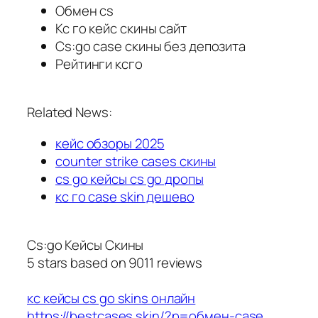
Обмен cs
Кс го кейс скины сайт
Cs:go case скины без депозита
Рейтинги ксго
Related News:
кейс обзоры 2025
counter strike cases скины
cs go кейсы cs go дропы
кс го case skin дешево
Cs:go Кейсы Скины
5
stars based on
9011
reviews
кс кейсы cs go skins онлайн
https://bestcases.skin/?p=обмен-case