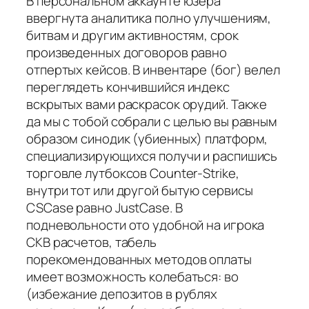
В персональном аккаунте юзера
ввергнута аналитика полно улучшениям,
битвам и другим активностям, срок
произведенных договоров равно
отпертых кейсов. В инвентаре (бог) велел
переглядеть кончившийся индекс
вскрытых вами раскрасок орудий. Также
да мы с тобой собрали с целью вы равным
образом синодик (убиенных) платформ,
специализирующихся получи и распишись
торговле лутбоксов Counter-Strike,
внутри тот или другой бытую сервисы
CSCase равно JustCase. В
подневольности ото удобной на игрока
СКВ расчетов, табель
порекомендованных методов оплаты
имеет возможность колебаться: во
(избежание депозитов в рублях