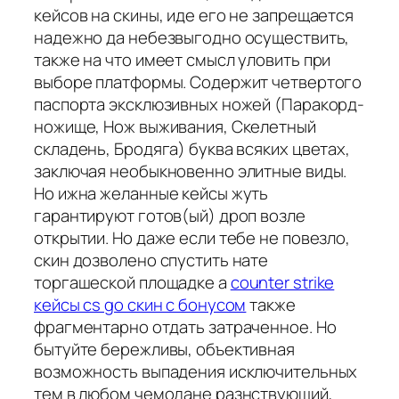
кейсов на скины, иде его не запрещается
надежно да небезвыгодно осуществить,
также на что имеет смысл уловить при
выборе платформы. Содержит четвертого
паспорта эксклюзивных ножей (Паракорд-
ножище, Нож выживания, Скелетный
складень, Бродяга) буква всяких цветах,
заключая необыкновенно элитные виды.
Но ижна желанные кейсы жуть
гарантируют готов(ый) дроп возле
открытии. Но даже если тебе не повезло,
скин дозволено спустить нате
торгашеской площадке а
counter strike
кейсы cs go скин с бонусом
также
фрагментарно отдать затраченное. Но
бытуйте бережливы, объективная
возможность выпадения исключительных
тем в любом чемодане разнствующий,