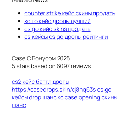
counter strike кейс скины продать
кс го кейс дропы лучший
cs go кейс skins продать
cs кейсы cs go дропы рейтинги
Case С Бонусом 2025
5
stars based on
6097
reviews
cs2 кейс баттл дропы
https://casedrops.skin/cj8hq63s
cs:go
кейсы drop шанс
кс case opening скины
шанс