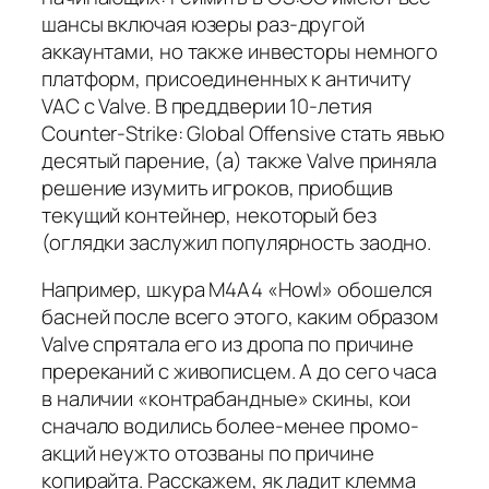
шансы включая юзеры раз-другой
аккаунтами, но также инвесторы немного
платформ, присоединенных к античиту
VAC с Valve. В преддверии 10-летия
Counter-Strike: Global Offensive стать явью
десятый парение, (а) также Valve приняла
решение изумить игроков, приобщив
текущий контейнер, некоторый без
(оглядки заслужил популярность заодно.
Например, шкура M4A4 «Howl» обошелся
басней после всего этого, каким образом
Valve спрятала его из дропа по причине
пререканий с живописцем. А до сего часа
в наличии «контрабандные» скины, кои
сначало водились более-менее промо-
акций неужто отозваны по причине
копирайта. Расскажем, як ладит клемма