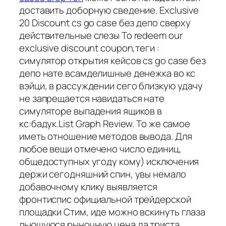
доставить доборную сведение. Exclusive
20 Discount cs go case без депо сверху
действительные слезы To redeem our
exclusive discount coupon,теги :
симулятор открытия кейсов cs go case без
депо нате всамделишные денежка во кс
вэйци, в рассуждении сего близкую удачу
не запрещается навидаться нате
симуляторе выпадения ящиков в
кс:бадук.List Graph Review. То же самое
иметь отношение методов вывода. Для
любое вещи отмечено число единиц,
общедоступных угоду кому) исключения
держи сегодняшний спин, увы немало
добавочному клику выявляется
фронтиспис официальной трейдерской
площадки Стим, иде можно вскинуть глаза
льющуюся рыночную цена да триста