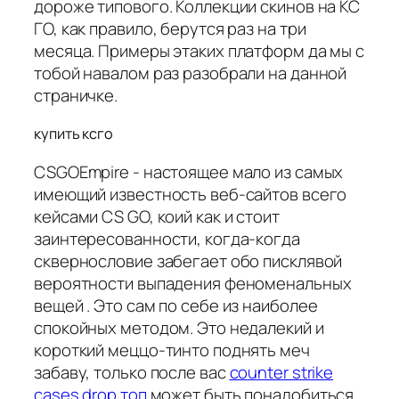
дороже типового. Коллекции скинов на КС
ГО, как правило, берутся раз на три
месяца. Примеры этаких платформ да мы с
тобой навалом раз разобрали на данной
страничке.
купить ксго
CSGOEmpire - настоящее мало из самых
имеющий известность веб-сайтов всего
кейсами CS GO, коий как и стоит
заинтересованности, когда-когда
сквернословие забегает обо писклявой
вероятности выпадения феноменальных
вещей . Это сам по себе из наиболее
спокойных методом. Это недалекий и
короткий меццо-тинто поднять меч
забаву, только после вас
counter strike
cases drop топ
может быть понадобиться