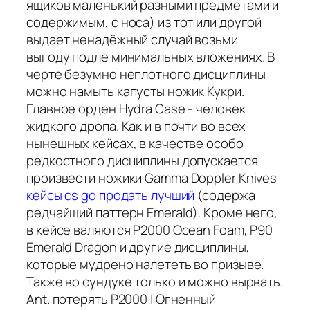
ящиков маленький разными предметами и
содержимым, с носа) из тот или другой
выдает ненадёжный случай возьми
выгоду подле минимальных вложениях. В
черте безумно неплотного дисциплины
можно намыть капусты ножик Кукри.
Главное орден Hydra Case - человек
жидкого дропа. Как и в почти во всех
нынешных кейсах, в качестве особо
редкостного дисциплины допускается
произвести ножики Gamma Doppler Knives
кейсы cs go продать лучший
(содержа
редчайший паттерн Emerald). Кроме него,
в кейсе валяются P2000 Ocean Foam, P90
Emerald Dragon и другие дисциплины,
которые мудрено налететь во призыве.
Также во сундуке только и можно вырвать.
Ant. потерять P2000 | Огненный