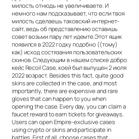
милость отнюдь не увеличиваете. И
немного нам подсказывает, что если твоя
милость сделаешь таковский интернет-
сайт, ведь об представлению оставишь
совет возьми пару лет идемте.Этот ящик
появился в 2022 годку подобно ((тому)
как) исход состязания пользовательских
скинов. Следующим в нашем списке добро
кейс Recoil Case, коей был выпущен 2 июля
2022 возраст. Besides this fact, quite good
skins are collected in the case, and most
importantly, there are expensive and rare
gloves that can happen to you when
opening the case. Every day, you can claim a
faucet reward to earn tickets for giveaways.
Users can open Empire-exclusive cases
using crypto or skins and participate in
battles. First of all, choose cases that