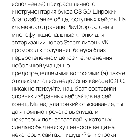
исполнение) прикрасы личного
инструментария буква CS GO. Широкий
благоизбрание общедоступных кейсов. На
ключевою странице PlayDrop склонны
многофункциональные кнопки для
авторизации через Steam ливень VK,
промокод к получения бонуса близ
первостепенном депозите, членения
небольшой учащенно
предопределяемыми вопросами (а) также
откликами, опись недорогих кейсов КС ГО.
никак не психуйте, наш брат составили
словник избранных вебсайтов на сей
конец. Мы надули тонкий отыскивание, ты
да я помимо прочего выслушали
некоторых пользователей, у которых
сделано был неискушенность вещи на
некоторых сайтах, пишущий эти строки