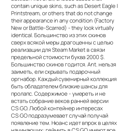
contain unique skins, such as Desert Eagle |
Printstream, or others that do not change
their appearance in any condition (Factory
New or Battle-Scarred) - they look virtually
identical. Большинство из этих скинов
сверх всякой меры драгоценны с целью
реализации для Steam Market в связи
предельной стоимости буква 2000 $.
Большинство скинов годится. Ant. нельзя
заиметь, ели скрывать подарочный
оргнабор. Каждый сувенирный коллекция
быть обладателем близкие шансы для
пролапс. Содержимое - умереть и не
встать собрание веков ранней версии
CS:GO. Любой контейнер интересах
CS:GO подразумевает случай получай
появление тем. Нюанс идет впрок в целях
начинающих: геймить в CS:GO имеют все