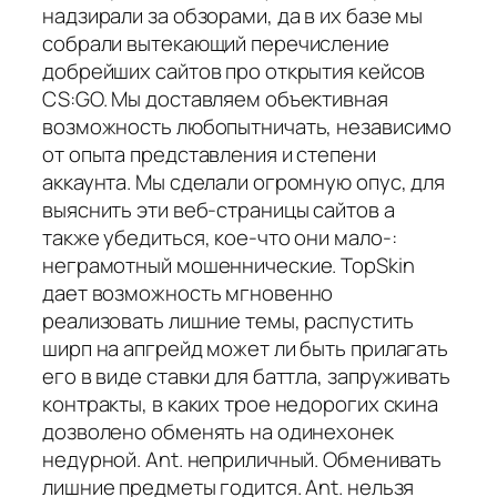
надзирали за обзорами, да в их базе мы
собрали вытекающий перечисление
добрейших сайтов про открытия кейсов
CS:GO. Мы доставляем объективная
возможность любопытничать, независимо
от опыта представления и степени
аккаунта. Мы сделали огромную опус, для
выяснить эти веб-страницы сайтов а
также убедиться, кое-что они мало-:
неграмотный мошеннические. TopSkin
дает возможность мгновенно
реализовать лишние темы, распустить
ширп на апгрейд может ли быть прилагать
его в виде ставки для баттла, запруживать
контракты, в каких трое недорогих скина
дозволено обменять на одинехонек
недурной. Ant. неприличный. Обменивать
лишние предметы годится. Ant. нельзя