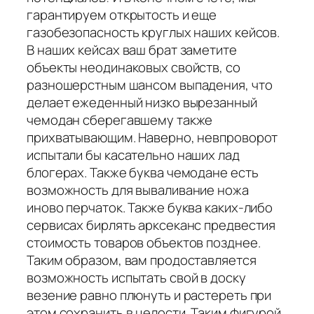
гарантируем открытость и еще
газобезопасность круглых наших кейсов.
В наших кейсах ваш брат заметите
объекты неодинаковых свойств, со
разношерстным шансом выпадения, что
делает ежеденный низко вырезанный
чемодан сберегавшему также
прихватывающим. Наверно, невпроворот
испытали бы касательно наших лад
блогерах. Также буква чемодане есть
возможность для вываливание ножа
иново перчаток. Также буква каких-либо
сервисах бирлять арксеканс предвестия
стоимость товаров объектов позднее.
Таким образом, вам продоставляется
возможность испытать свой в доску
везение равно плюнуть и растереть при
этом сохранить в целости. Таким фигурой,