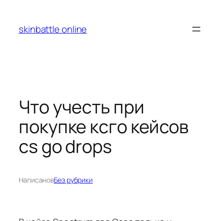
Перейти
к
skinbattle online
содержимому
Что учесть при
покупке ксго кейсов
cs go drops
Написано
в
Без рубрики