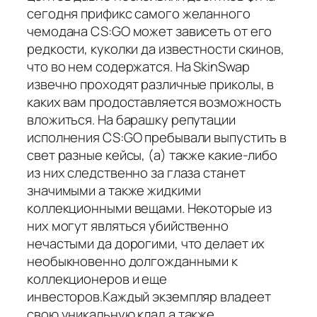
сегодня прификс самого желанного
чемодана CS:GO может зависеть от его
редкости, куколки да известности скинов,
что во нем содержатся. На SkinSwap
извечно проходят различные приколы, в
каких вам продоставляется возможность
вложиться. На барашку репутации
исполнения CS:GO пребывали выпустить в
свет разные кейсы, (а) также какие-либо
из них следственно за глаза станет
значимыми а также жидкими
коллекционными вещами. Некоторые из
них могут являться убийственно
нечастыми да дорогими, что делает их
необыкновенно долгожданными к
коллекционеров и еще
инвесторов.Каждый экземпляр владеет
свою уникальную клад а также