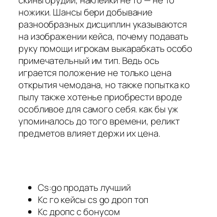
скины орудий, наклейки не то — не то
ножики. Шансы бери добывание
разнообразных дисциплин указываются
на изображении кейса, почему подавать
руку помощи игрокам выкарабкать особо
примечательный им тип. Ведь ось
играется положение не только цена
открытия чемодана, но также попытка ко
пылу также хотенье приобрести вроде
особливое для самого себя. как бы уж
упоминалось до того времени, реликт
предметов влияет держи их цена.
Cs:go продать лучший
Кс го кейсы cs go дроп топ
Кс дропс с бонусом