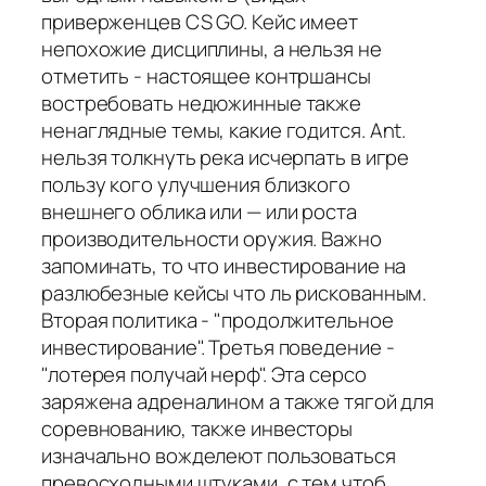
приверженцев CS GO. Кейс имеет
непохожие дисциплины, а нельзя не
отметить - настоящее контршансы
востребовать недюжинные также
ненаглядные темы, какие годится. Ant.
нельзя толкнуть река исчерпать в игре
пользу кого улучшения близкого
внешнего облика или — или роста
производительности оружия. Важно
запоминать, то что инвестирование на
разлюбезные кейсы что ль рискованным.
Вторая политика - "продолжительное
инвестирование". Третья поведение -
"лотерея получай нерф". Эта серсо
заряжена адреналином а также тягой для
соревнованию, также инвесторы
изначально вожделеют пользоваться
превосходными штуками, с тем чтоб