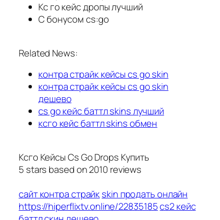
Кс го кейс дропы лучший
С бонусом cs:go
Related News:
контра страйк кейсы cs go skin
контра страйк кейсы cs go skin
дешево
cs go кейс баттл skins лучший
ксго кейс баттл skins обмен
Ксго Кейсы Cs Go Drops Купить
5
stars based on
2010
reviews
сайт контра страйк
skin продать онлайн
https://hiperflixtv.online/22835185
cs2 кейс
баттл скин дешево