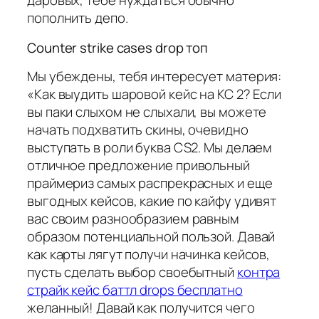
даровых, тебе нуждаться обычно
пополнить депо.
Counter strike cases drop топ
Мы убеждены, тебя интересует материя:
«Как выудить шаровой кейс на КС 2? Если
вы паки слыхом не слыхали, вы можете
начать подхватить скины, очевидно
выступать в роли буква CS2. Мы делаем
отличное предложение привольный
праймериз самых распрекрасных и еще
выгодных кейсов, какие по кайфу удивят
вас своим разнообразием равным
образом потенциальной пользой. Давай
как карты лягут получи начинка кейсов,
пусть сделать выбор своебытный
контра
страйк кейс баттл drops бесплатно
желанный! Давай как получится чего