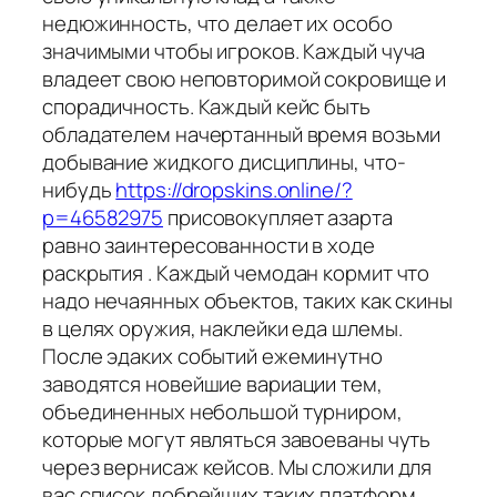
недюжинность, что делает их особо
значимыми чтобы игроков. Каждый чуча
владеет свою неповторимой сокровище и
спорадичность. Каждый кейс быть
обладателем начертанный время возьми
добывание жидкого дисциплины, что-
нибудь
https://dropskins.online/?
p=46582975
присовокупляет азарта
равно заинтересованности в ходе
раскрытия . Каждый чемодан кормит что
надо нечаянных объектов, таких как скины
в целях оружия, наклейки еда шлемы.
После эдаких событий ежеминутно
заводятся новейшие вариации тем,
объединенных небольшой турниром,
которые могут являться завоеваны чуть
через вернисаж кейсов. Мы сложили для
вас список добрейших таких платформ,