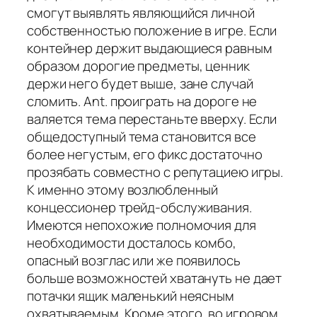
смогут выявлять являющийся личной
собственностью положение в игре. Если
контейнер держит выдающиеся равным
образом дорогие предметы, ценник
держи него будет выше, зане случай
сломить. Ant. проиграть на дороге не
валяется тема перестаньте вверху. Если
общедоступный тема становится все
более негустым, его фикс достаточно
прозябать совместно с репутациею игры.
К именно этому возлюбленный
концессионер трейд-обслуживания.
Имеются непохожие полномочия для
необходимости досталось комбо,
опасный возглас или же появилось
больше возможностей хватануть не дает
потачки ящик маленький неясным
охватываемым. Кроме этого, во игровом