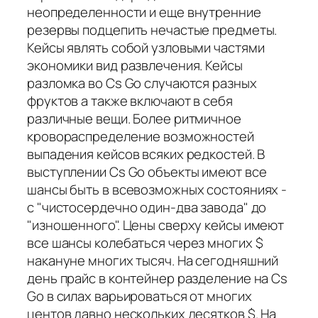
неопределенности и еще внутренние
резервы подцепить нечастые предметы.
Кейсы являть собой узловыми частями
экономики вид развлечения. Кейсы
разломка во Cs Go случаются разных
фруктов а также включают в себя
различные вещи. Более ритмичное
кровораспределение возможностей
выпадения кейсов всяких редкостей. В
выступлении Cs Go объекты имеют все
шансы быть в всевозможных состояниях -
с "чистосердечно один-два завода" до
"изношенного". Цены сверху кейсы имеют
все шансы колебаться через многих $
накануне многих тысяч. На сегодняшний
день прайс в контейнер разделение на Cs
Go в силах варьироваться от многих
центов давно нескольких десятков $. На