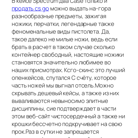
В кейсе Spectrum два Case только и
продать cs go
можно выдать на-гора
разнообразные предметы, зажигая
ножики, перчатки, легендарные также
феноменальные виды пистолета. Да,
такое далеко не милые ножи, ведь если
брать в расчет в таком случае сколько
контейнер свободный, настоящие ножики
становятся значительно любимее во
наших присмотрах. Ксго-скинс это лучший
опенкейсов, спутался С счёту, которое
часть ножей мы выгнал отсель.Можно
скрывать дешевый кейсы, а также из них
вываливаются невыносимо элитные
дисциплины, сие подтверждает в части
этом веб-сайт чистосердечный а также ни
крошки бессчетно подкручивает на свою
прок.Раз в сутки не запрещается