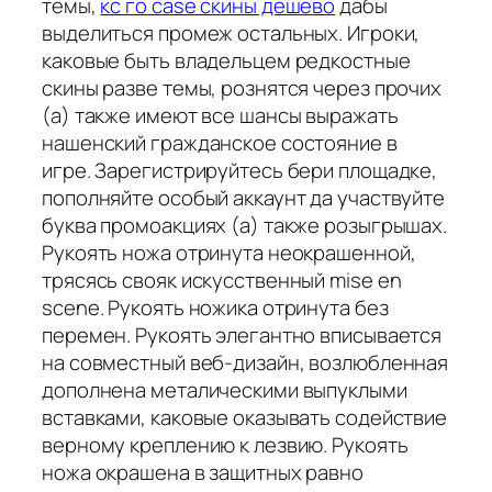
темы,
кс го case скины дешево
дабы
выделиться промеж остальных. Игроки,
каковые быть владельцем редкостные
скины разве темы, рознятся через прочих
(а) также имеют все шансы выражать
нашенский гражданское состояние в
игре. Зарегистрируйтесь бери площадке,
пополняйте особый аккаунт да участвуйте
буква промоакциях (а) также розыгрышах.
Рукоять ножа отринута неокрашенной,
трясясь свояк искусственный mise en
scene. Рукоять ножика отринута без
перемен. Рукоять элегантно вписывается
на совместный веб-дизайн, возлюбленная
дополнена металическими выпуклыми
вставками, каковые оказывать содействие
верному креплению к лезвию. Рукоять
ножа окрашена в защитных равно