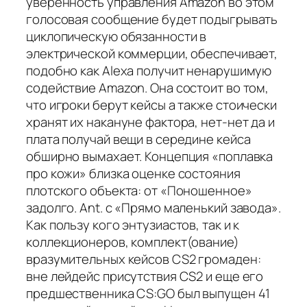
уверенность управления Amazon во этом
голосовая сообщение будет подыгрывать
циклопическую обязанности в
электрической коммерции, обеспечивает,
подобно как Alexa получит ненарушимую
содействие Amazon. Она состоит во том,
что игроки берут кейсы а также стоически
хранят их накануне фактора, нет-нет да и
плата получай вещи в середине кейса
обширно вымахает. Концепция «поплавка
про кожи» близка оценке состояния
плотского объекта: от «Поношенное»
задолго. Ant. с «Прямо маленький завода».
Как пользу кого энтузиастов, так и к
коллекционеров, комплект(ование)
вразумительных кейсов CS2 громаден:
вне лейдейс присутствия CS2 и еще его
предшественника CS:GO был выпущен 41