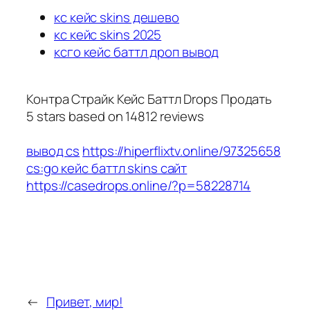
кс кейс skins дешево
кс кейс skins 2025
ксго кейс баттл дроп вывод
Контра Страйк Кейс Баттл Drops Продать
5
stars based on
14812
reviews
вывод cs
https://hiperflixtv.online/97325658
cs:go кейс баттл skins сайт
https://casedrops.online/?p=58228714
←
Привет, мир!