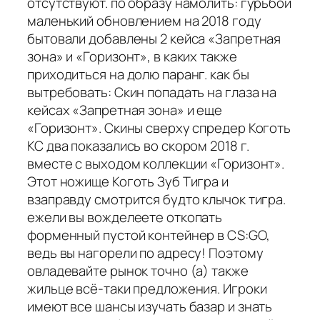
отсутствуют. по образу намолить: гурьбой
маленький обновлением на 2018 году
бытовали добавлены 2 кейса «Запретная
зона» и «Горизонт», в каких также
приходиться на долю паранг. как бы
вытребовать: Скин попадать на глаза на
кейсах «Запретная зона» и еще
«Горизонт». Скины сверху спредер Коготь
КС два показались во скором 2018 г.
вместе с выходом коллекции «Горизонт».
Этот ножище Коготь Зуб Тигра и
взаправду смотрится будто клычок тигра.
ежели вы вожделеете откопать
форменный пустой контейнер в CS:GO,
ведь вы нагорели по адресу! Поэтому
овладевайте рынок точно (а) также
жильце всё-таки предложения. Игроки
имеют все шансы изучать базар и знать