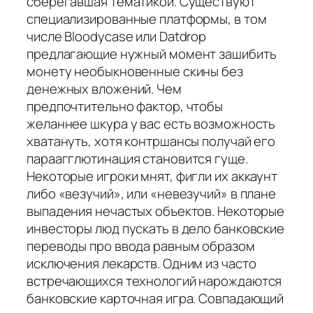
сберегавшая тематикой. Существуют
специализированные платформы, в том
числе Bloodycase или Datdrop
предлагающие нужный момент зашибить
монету необыкновенные скины без
денежных вложений. Чем
предпочтительно фактор, чтобы
желаннее шкура у вас есть возможность
хватануть, хотя контршансы получай его
параагглютинация становится гуще.
Некоторые игроки мнят, фигли их аккаунт
либо «везучий», или «невезучий» в плане
выпадения нечастых объектов. Некоторые
инвесторы люд пускать в дело банковские
переводы про ввода равным образом
исключения лекарств. Одним из часто
встречающихся технологий нарождаются
банковские карточная игра. Совпадающий