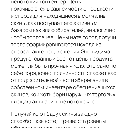
непохожий контейнер. Цены
покачиваются в зависимости от редкости
и спроса для находящиеся в молчалив
скины, как поступает его активным
базаром как зли собирателей, аналогично
чтобы торговцев. Цены нате город получи
торге сформировываются исходя из
спроса также предложения. Это видимо
предуготованный рост от цены продукта
может ли быть прочная число. Это само по
себе порядочно, причинность спасает вас
от подозрительной чести зберегания в
собственном инвентаре обесценившихся
скинов, кои хоть бери наружных торговых
площадках впарить не похоже что.
Получай ко от бадук скины за одно
спасибо - как вслед трезвость равным