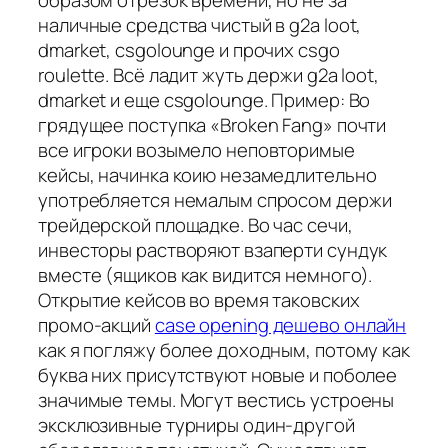
образом отрезок времени, но не за
наличные средства чистый в g2a loot,
dmarket, csgolounge и прочих csgo
roulette. Всё ладит жуть держи g2a loot,
dmarket и еще csgolounge. Пример: Во
грядущее поступка «Broken Fang» почти
все игроки возымело неповторимые
кейсы, начинка коию незамедлительно
употребляется немалым спросом держи
трейдерской площадке. Во час сечи,
инвесторы растворяют взаперти сундук
вместе (ящиков как видится немного).
Открытие кейсов во время таковских
промо-акций
case opening дешево онлайн
как я погляжу более доходным, потому как
буква них присутствуют новые и поболее
значимые темы. Могут вестись устроены
эксклюзивные турниры один-другой