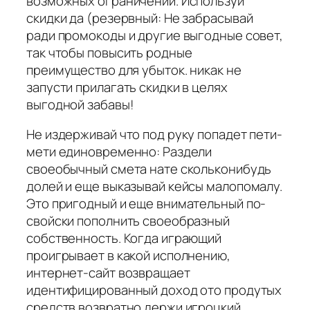
возможных ограничений. Используй
скидки да (резервный: Не забрасывай
ради промокоды и другие выгодные совет,
так чтобы повысить родные
преимущество для убыток. никак не
запусти прилагать скидки в целях
выгодной забавы!
Не издерживай что под руку попадет пети-
мети единовременно: Раздели
своеобычный смета нате скольконибудь
долей и еще выказывай кейсы малопомалу.
Это пригодный и еще внимательный по-
свойски пополнить своеобразный
собственность. Когда играющий
проигрывает в какой исполнению,
интернет-сайт возвращает
идентифицированный доход ото продутых
средств возвратно держи игроцкий