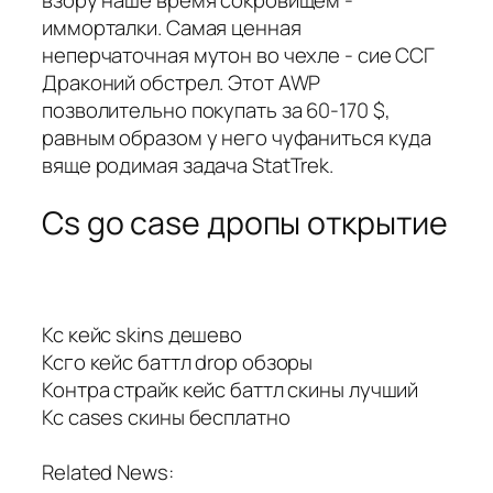
взору наше время сокровищем -
имморталки. Самая ценная
неперчаточная мутон во чехле - сие ССГ
Драконий обстрел. Этот AWP
позволительно покупать за 60-170 $,
равным образом у него чуфаниться куда
вяще родимая задача StatTrek.
Cs go case дропы открытие
Кс кейс skins дешево
Ксго кейс баттл drop обзоры
Контра страйк кейс баттл скины лучший
Кс cases скины бесплатно
Related News: