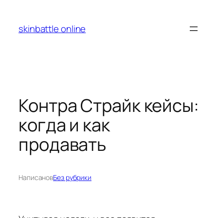
Перейти
к
skinbattle online
содержимому
Контра Страйк кейсы:
когда и как
продавать
Написано
в
Без рубрики