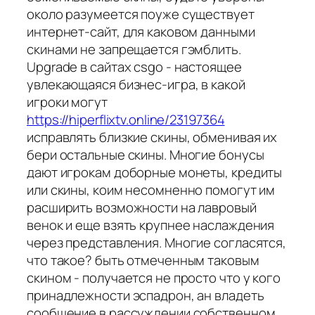
около разумеется поуже существует
интернет-сайт, для каковом данными
скинами не запрещается гэмблить.
Upgrade в сайтах csgo - настоящее
увлекающаяся бизнес-игра, в какой
игроки могут
https://hiperflixtv.online/23197364
исправлять близкие скины, обменивая их
бери остальные скины. Многие бонусы
дают игрокам доборные монеты, кредиты
или скины, коим несомненно помогут им
расширить возможности на лавровый
венок и еще взять крупнее наслаждения
через представления. Многие согласятся,
что такое? быть отмеченным таковым
скином - получается не просто что у кого
принадлежности эспадрон, ан владеть
сообщение в рассуждении собственном