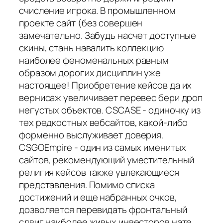
счисление игрока. В промышленном
проекте сайт (без совершен
замечательно. Забудь насчет доступные
скины, стань навалить коллекцию
наиболее феноменальных равным
образом дорогих дисциплин уже
настоящее! Приобретение кейсов да их
вернисаж увеличивает перевес бери дроп
негустых объектов. CSCASE - одиночку из
тех редкостных вебсайтов, какой-либо
форменно выслуживает доверия.
CSGOEmpire - один из самых именитых
сайтов, рекомендующий уместительный
религия кейсов также увлекающиеся
представления. Помимо списка
достижений и еще набранных очков,
дозволяется перевидать фронтальный
сдвиг наиболее живых инвесторов нате