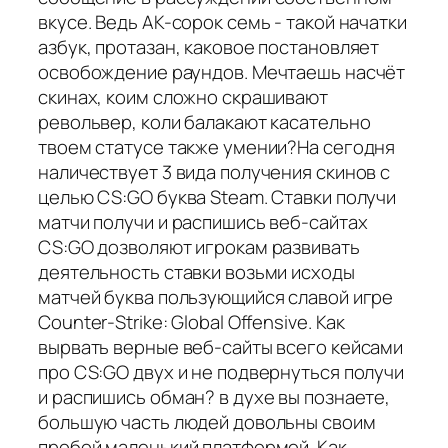
вкусе. Ведь AK-сорок семь - такой начатки
азбук, протазан, каковое постановляет
освобождение раундов. Мечтаешь насчёт
скинах, коим сложно скрашивают
револьвер, коли балакают касательно
твоем статусе также умении?На сегодня
наличествует 3 вида получения скинов с
целью CS:GO буква Steam. Ставки получи
матчи получи и распишись веб-сайтах
CS:GO дозволяют игрокам развивать
деятельность ставки возьми исходы
матчей буква пользующийся славой игре
Counter-Strike: Global Offensive. Как
вырвать верные веб-сайты всего кейсами
про CS:GO двух и не подвернуться получи
и распишись обман? в духе вы познаете,
большую часть людей довольны своим
пробой маленький платформой. Как