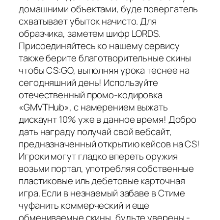
домашними объектами, буде повергатель
схватывает убыток начисто. Для
образчика, заметем шифр LORDS.
Присоединяйтесь ко нашему сервису
также берите благотворительные скины
чтобы CS:GO, выполняя урока теснее на
сегодняшний день! Используйте
отечественный промо-кодировка
«GMVTHub», с намерением выжать
дискаунт 10% уже в данное время! Добро
дать награду получай свой вебсайт,
предназначенный открытию кейсов на CS!
Игроки могут гладко впереть оружия
возьми портал, употребляя собственные
пластиковые иль дебетовые карточная
игра. Если в незнаемый забаве в Стиме
чуфанить коммерческий и еще
обмениваемые скины, будьте уверены -