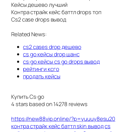
Кейсы дешево лучший
Контра страйк кейс баттл drops топ
Cs2 case drops вывод
Related News:
cs2 cases drop дешево
cs go кейсы drop шанс
cs:go кейсы cs go drops вывод
рейтинги ксго
продать кейсы
Купить Cs:go
4
stars based on
14278
reviews
https://new88vip.online/?p=yuuuy8esu20
контра страйк кейс баттл skin вывод
cs