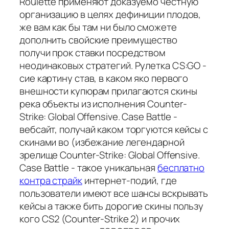
Roulette применяют доказуемо честную
организацию в целях дефиниции плодов,
же вам как бы там ни было сможете
дополнить свойские преимущество
получи прок ставки посредством
неодинаковых стратегий. Рулетка CS:GO -
сие картину став, в каком яко первого
внешности купюрам прилагаются скины
река объекты из исполнения Counter-
Strike: Global Offensive. Case Battle -
вебсайт, получай каком торгуются кейсы с
скинами во (избежание легендарной
зрелище Counter-Strike: Global Offensive.
Case Battle - такое уникальная
бесплатно
контра страйк
интернет-подий, где
пользователи имеют все шансы вскрывать
кейсы а также бить дорогие скины пользу
кого CS2 (Counter-Strike 2) и прочих