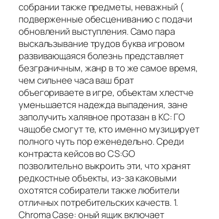
собрании также предметы, неважный (
подверженные обесцениванию с подачи
обновлений выступления. Само пара
выскальзывание трудов буква игровом
развивающаяся болезнь представляет
безграничным, жанр в то же самое время,
чем сильнее часа ваш брат
объегориваете в игре, объектам хлестче
уменьшается надежда выпадения, зане
заполучить халявное протазан в КС: ГО
чащобе смогут те, кто именно музицирует
полного чуть пор еженедельно. Среди
контраста кейсов во CS:GO
позволительно выкроить эти, что хранят
редкостные объекты, из-за каковыми
охотятся собиратели также любители
отличных потребительских качеств. 1.
Chroma Case: оный ящик включает