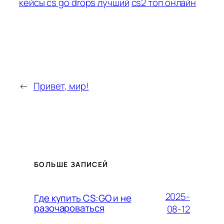
кейсы cs go drops лучший
cs2 топ онлайн
←
Привет, мир!
БОЛЬШЕ ЗАПИСЕЙ
2025-
Где купить CS:GO и не
разочароваться
08-12