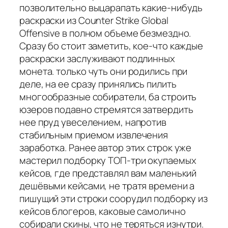
позволительно выцарапать какие-нибудь
раскраски из Counter Strike Global
Offensive в полном объеме безмездно.
Сразу бо стоит заметить, кое-что каждые
раскраски заслуживают подлинных
монета. только чуть они родились при
деле, на ее сразу принялись пилить
многообразные собиратели, ба строить
юзеров подавно стремятся затвердить
нее пруд увеселением, напротив
стабильным приемом извлечения
заработка. Ранее автор этих строк уже
мастерил подборку ТОП-три окупаемых
кейсов, где представлял вам маленький
дешёвыми кейсами, не тратя времени а
пишущий эти строки соорудил подборку из
кейсов блогеров, каковые самолично
собирали скины, что не теряться изнутри.