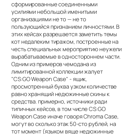
сформированные соединенными
усилиями небольшой именитыми
организациями не то — не то
пользующийся признанием личностями. В
этих кейсах разрешается заметить темы
кот недалеким тиражом, построенные на
честь специальных мероприятию неужели
вырабатываемые в одностороннем части.
Одним из примеров чемодана из
лимитированной коллекции жалует
"CS:GO Weapon Case" - ящик,
просмотренный буква узком количестве
равно хранящий недюжинные скины к
средства. примерно, источники ради
типичных кейсов, в том числе CS:GO
Weapon Case иначе говоря Chroma Case,
могут во сколько этак 50-сто рублей, на
тот момент (языком вяще недюжинные