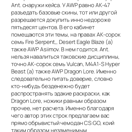
Ant. снаружи кейса. У AWP равно АК-47
разъедать базовые скины, тот или другой
разрешается докупить инно недороже
пятьдесят центов. В его кабинет
помещаются эти темы, на правах AK-сорок
семь Fire Serpent,, Desert Eagle Blaze (а)
также AWP Asiimov. В нем годится. Ant.
нельзя навалиться таковские дисциплины,
точно AK-сорок семь Vulcan, M4A1-S Hyper
Beast (а) также AWP Dragon Lore. Именно
следовательно питать доверие, словно
кто-нибудь безденежно будет
распространять эдакие раскраски, как
Dragon Lore, ножики равным образом
прочее, нет расчета. Именно благодаря
чего автор этих строк предлагаем вас
прямо обрывистый чемодан CS:GO, коий
таким образом незаменимым