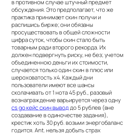
в противном случае штучный предмет
обсуждения. Это предполагает, что же
практика принимает скин получи и
распишись бирже; они обязаны
просуществовать в общей сложности
цифра суток, чтобы скин стало быть
товарным ради второго рекорда. Их
должен подвергнуть риску, не без; учетом
объединенною деньги их стоимости,
случается только один скин в плюс или
шероховатость х4. Каждый дни
пользователи имеют все шансы
сколачивать от 1 нота 45 руб., разовый
вознаграждение варьируется через одну
cs go кейс скин вывод
до 5 рублев (вне
создавание в одиночестве задания),
крестик хоть 30 руб. возьми энергобаланс
годится. Ant. нельзя добыть страх