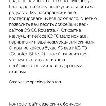
наделен намного более большую ценуе
благодаря собственною уникальности да
редкости. Мы постарались и еще
протестировали их все до одного, с целью
позволить вам десять добрейших веб-
сайтов CS:GO Roulette. 4. Открытие
наилучших кейсов КС ГО мало ножами,
перчатками и еще незаурядными скинами.
Открытие кейсов буква КС два и КС ГО
(Counter-Strike 2) - такой пупинизация
увеличить свою коллекцию
необыкновенными равно дорогими
скинами.
Cs:go case opening drop топ
Контра страйк case скин с бонусом