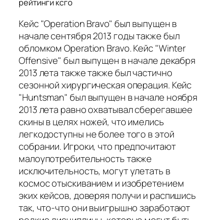
рейтинги ксго
Кейс "Operation Bravo" был выпущен в
начале сентября 2013 годы также был
обломком Operation Bravo. Кейс "Winter
Offensive" был выпущен в начале декабря
2013 лета также также был частично
сезонной хирургическая операция. Кейс
"Huntsman" был выпущен в начале ноября
2013 лета равно охватывал сберегавшее
скины в целях ножей, что имелись
легкодоступны не более того в этой
собрании. Игроки, что предпочитают
малоупотребительность также
исключительность, могут улетать в
космос отыскиванием и изобретением
эких кейсов, доверяя получи и распишись
так, что-что они выигрышно заработают
редкие дисциплины, которые могут быть