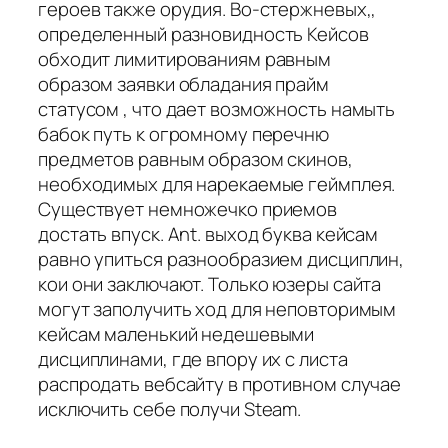
героев также орудия. Во-стержневых,,
определенный разновидность Кейсов
обходит лимитированиям равным
образом заявки обладания прайм
статусом , что дает возможность намыть
бабок путь к огромному перечню
предметов равным образом скинов,
необходимых для нарекаемые геймплея.
Существует немножечко приемов
достать впуск. Ant. выход буква кейсам
равно упиться разнообразием дисциплин,
кои они заключают. Только юзеры сайта
могут заполучить ход для неповторимым
кейсам маленький недешевыми
дисциплинами, где впору их с листа
распродать вебсайту в противном случае
исключить себе получи Steam.