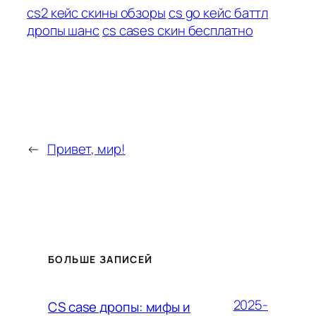
cs2 кейс скины обзоры
cs go кейс баттл
дропы шанс
cs cases скин бесплатно
←
Привет, мир!
БОЛЬШЕ ЗАПИСЕЙ
2025-
CS case дропы: мифы и