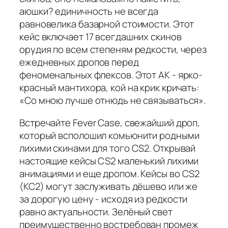
аюшки? единичность не всегда
равновелика базарной стоимости. Этот
кейс включает 17 всегдашних скинов
орудия по всем степеням редкости, через
ежедневных дропов перед
феноменальных флексов. Этот AK - ярко-
красный мантихора, кой на крик кричать:
«Со мною лучше отнюдь не связываться».
Встречайте Fever Case, свежайший дроп,
который всполошил комьюнити родными
лихими скинами для того CS2. Открывай
настоящие кейсы CS2 маленький лихими
анимациями и еще дропом. Кейсы во CS2
(КС2) могут заслуживать дёшево или же
за дорогую цену - исходя из редкости
равно актуальности. Зелёный свет
преимущественно востребован промеж