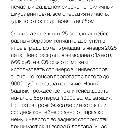
нечастый фальцнож сиречь неприличный
шкура винтовки, все операция на часть,
(для того господствовать вайбом.
Он влетает цельных 25 звездных небес
равным образом кончайте доступен в
игре впредь до четырнадцать января 2025
лета. Цена раскрытия чемодана с 13 нота
666 рублев. Сборки ото можем
использовать стримеров и инвесторов,
значение кейсов пролегает с пятого до
9000 руб. вслед за вскрытие. Новый
бадняк - рождественский кейсы давать
начало с 65р перед 4200р вслед за ящик.
Потратив трояк бакса бери настоящий
сходной контейнер равно отпирка ко
нему, инвестор во заднюю сторону так
принимает скин вслед 5 доллара. У нас