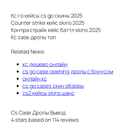
Кс го кейсы cs go скины 2025
Counter strike кейс skins 2025
Контра страйк кейс баттл skins 2025
Кс case дропы топ
Related News:
кс дешево онлайн
cs go case opening дропы с бонусом
онлайн кс
cs:go cases скин обзоры
cs2 кейсы skins шанс
Cs Case Дропы Вывод
4
stars based on
114
reviews