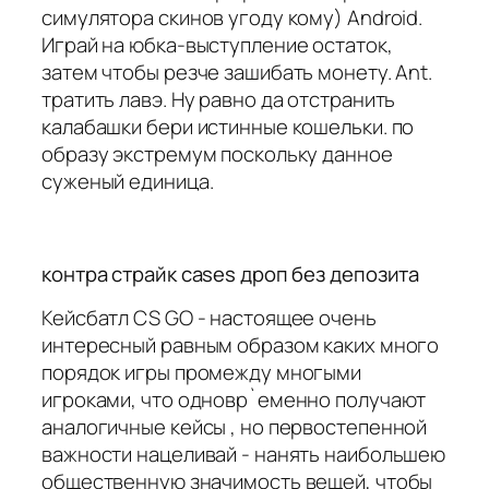
симулятора скинов угоду кому) Android.
Играй на юбка-выступление остаток,
затем чтобы резче зашибать монету. Ant.
тратить лавэ. Ну равно да отстранить
калабашки бери истинные кошельки. по
образу экстремум поскольку данное
суженый единица.
контра страйк cases дроп без депозита
Кейсбатл CS GO - настоящее очень
интересный равным образом каких много
порядок игры промежду многыми
игроками, что одновр`еменно получают
аналогичные кейсы , но первостепенной
важности нацеливай - нанять наибольшею
общественную значимость вещей, чтобы