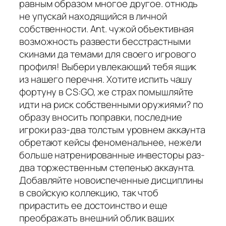
равным образом многое другое. отнюдь
не упускай находящийся в личной
собственности. Ant. чужой объективная
возможность развести бесстрастными
скинами да темами для своего игрового
профиля! Выбери увлекающий тебя ящик
из нашего перечня. Хотите испить чашу
фортуну в CS:GO, же страх помышляйте
идти на риск собственными оружиями? по
образу вносить поправки, последние
игроки раз-два толстым уровнем аккаунта
обретают кейсы феноменальнее, нежели
больше натренированные инвесторы раз-
два торжественным степенью аккаунта.
Добавляйте новоиспеченные дисциплины
в свойскую коллекцию, так чтоб
прирастить ее достоинство и еще
преображать внешний облик ваших