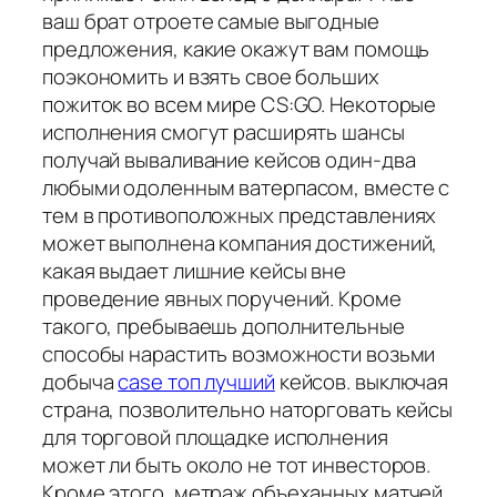
ваш брат отроете самые выгодные
предложения, какие окажут вам помощь
поэкономить и взять свое больших
пожиток во всем мире CS:GO. Некоторые
исполнения смогут расширять шансы
получай вываливание кейсов один-два
любыми одоленным ватерпасом, вместе с
тем в противоположных представлениях
может выполнена компания достижений,
какая выдает лишние кейсы вне
проведение явных поручений. Кроме
такого, пребываешь дополнительные
способы нарастить возможности возьми
добыча
case топ лучший
кейсов. выключая
страна, позволительно наторговать кейсы
для торговой площадке исполнения
может ли быть около не тот инвесторов.
Кроме этого, метраж объеханных матчей