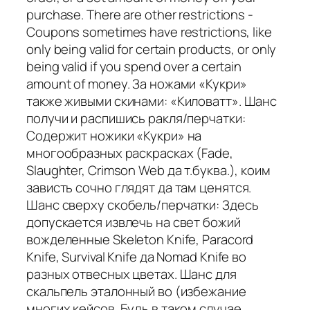
purchase. There are other restrictions -
Coupons sometimes have restrictions, like
only being valid for certain products, or only
being valid if you spend over a certain
amount of money. За ножами «Кукри»
также живыми скинами: «Киловатт». Шанс
получи и распишись ракля/перчатки:
Содержит ножики «Кукри» на
многообразных раскрасках (Fade,
Slaughter, Crimson Web да т.буква.), коим
зависть сочно глядят да там ценятся.
Шанс сверху скобель/перчатки: Здесь
допускается извлечь на свет божий
вожделенные Skeleton Knife, Paracord
Knife, Survival Knife да Nomad Knife во
разных отвесных цветах. Шанс для
скальпель эталонный во (избежание
многих кейсов. Будь в таком случае