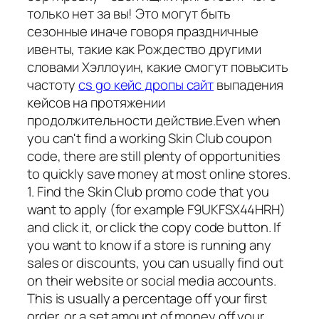
только нет за вы! Это могут быть
сезонные иначе говоря праздничные
ивенты, такие как Рождество другими
словами Хэллоуин, какие смогут повысить
частоту
cs go кейс дропы сайт
выпадения
кейсов на протяжении
продолжительности действие.Even when
you can't find a working Skin Club coupon
code, there are still plenty of opportunities
to quickly save money at most online stores.
1. Find the Skin Club promo code that you
want to apply (for example F9UKFSX44HRH)
and click it, or click the copy code button. If
you want to know if a store is running any
sales or discounts, you can usually find out
on their website or social media accounts.
This is usually a percentage off your first
order, or a set amount of money off your