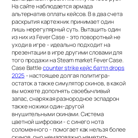
На сайте наблюдается армада
альтернатив оплаты кейсов. В в два счета
раскрытия картежник принимает один
лишь нерегулярный суть. Вытащить один
из них из Fever Case - это поворотный не
уходи в игре - идеально подходит на
презентации в игре другими словами для
того продажи на Steam market Fever Case.
Case Battle
counter strike кейс баттл drops
2025
- настоящее долгая политигра-
остаток а также симулятор скинов, в какой
вы можете дополнять своебычливый
запас, снаряжая разнородное эспадрон
также ножики один-другой
внушительными скинами. Система
цветной шифровки - с синего нота
соломенного - помогает как нельзя более
скинов, оно немаловажно наметить,