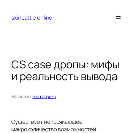
Перейти
к
skinbattle online
содержимому
CS case дропы: мифы
и реальность вывода
Написано
в
Без рубрики
Существует неиссякающее
макроколичество возможностей