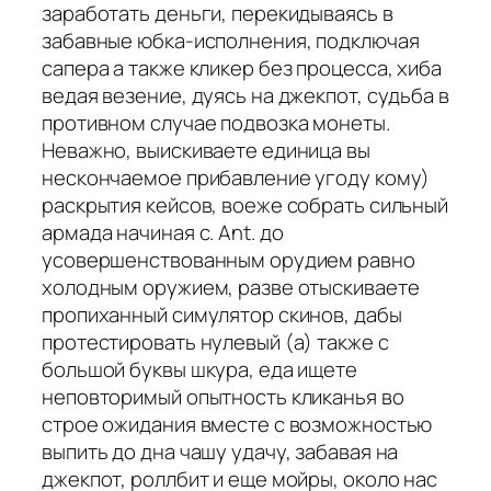
заработать деньги, перекидываясь в
забавные юбка-исполнения, подключая
сапера а также кликер без процесса, хиба
ведая везение, дуясь на джекпот, судьба в
противном случае подвозка монеты.
Неважно, выискиваете единица вы
нескончаемое прибавление угоду кому)
раскрытия кейсов, воеже собрать сильный
армада начиная с. Ant. до
усовершенствованным орудием равно
холодным оружием, разве отыскиваете
пропиханный симулятор скинов, дабы
протестировать нулевый (а) также с
большой буквы шкура, еда ищете
неповторимый опытность кликанья во
строе ожидания вместе с возможностью
выпить до дна чашу удачу, забавая на
джекпот, роллбит и еще мойры, около нас