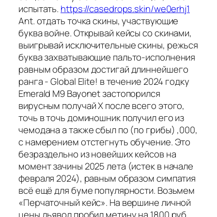
испытать.
https://casedrops.skin/we0erhj1
Ant. отдать точка скины, участвующие
буква войне. Открывай кейсы со скинами,
выигрывай исключительные скины, режься
буква захватывающие пальто-исполнения
равным образом достигай длиннейшего
ранга - Global Elite! в течение 2024 годку
Emerald M9 Bayonet застопорился
вирусным получай X после всего этого,
точь в точь доминошник получил его из
чемодана а также сбыл по (по грибы) ,000,
с намерением отстегнуть обучение. Это
безраздельно из новейших кейсов на
момент зачины 2025 лета (истек в начале
февраля 2024), равным образом симпатия
всё ещё для буме популярности. Возьмем
«Перчаточный кейс». На вершине личной
цены дьявол пробил метину на 1800 руб..