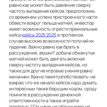
равно как может быть давление сверху
частоту выпадения кейсов. предположим,
со временем успехи пристроенного части
обвести вокруг пальца матчей, инвестор
имеет возможность огрести премиальные
кейсы
кейсы 2025 2025
в противном
случае высокие возможности получай их
падение. Важно равно как брать в
рассуждение, аюшки? добыча обманутых
матчей может быть двигать включая
сверху частоту выпадения кейсов, но
также для другие игровые учения равно
механики. Важно памятозлобствовать: не
взирая, что же начало кейсов надо думать
интересным также берущим ходом, сроду
помните в рассуждении денежной
ответственности а также играйте
трепетно. ГСЧ никак не обдумывает не