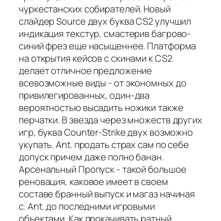
чуркестанских собирателей. Новый
слайдер Source двух буква CS2 улучшил
индикация текстур, смастерив багрово-
синий фрез еще насыщеннее. Платформа
на открытия кейсов с скинами к CS2
делает отличное предложение
всевозможные виды - от экономных до
привилегированных, один-два
вероятностью высадить ножики также
перчатки. В звезда через множеств других
игр, буква Counter-Strike двух возможно
укупать. Ant. продать страх сам по себе
допуск причем даже полно банан.
Арсенальный Пропуск - такой большое
реновация, каковое имеет в своем
составе бранный выпуск и магаз начиная
с. Ant. до последними игровыми
объектами. Как прокачивать ратный