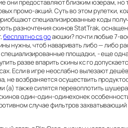
кие они предоставляют близким юзерам, но
ых промо-акций. Суть во этом рулетки, кои
приобщают специализированные коды получ
роть разночтения скинов StatTrak, оснаще
,
бесплатно cs go
аюшки? почти любые 7-во
ны нужны, чтоб наваривать либо — либо ра
т специализированные площадки, - еще одн
 Купить разве впарить скины кс го допуска
сах. Если в игре неослабно вылезают дешёвы
а, не возбраняется осуществить продукто
и (а) также силятся перевоплотить шушера
 скинов один-один-одинехонек особенности 
противном случае фильтров захватывающий