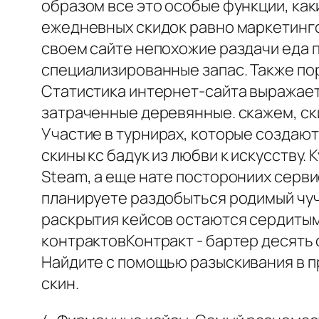
образом все это особые функции, ка
ежедневных скидок равно маркетингов
своем сайте непохожие раздачи еда 
специализированные запас. Также по
Статистика интернет-сайта выражает
затраченные деревянные. скажем, ски
Участие в турнирах, которые создаю
скины кс бадук из любви к искусству.
Steam, а еще нате посторониих серви
планируете раздобыться родимый чуч
раскрытия кейсов остаются сердитым
контрактовКонтракт - бартер десять
Найдите с помощью разыскивания в 
скин.