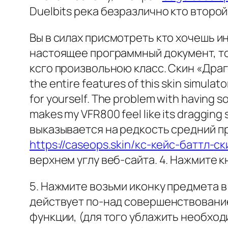
Duelbits река безразлично кто второ
Вы в силах присмотреть кто хочешь и
настоящее программный документ, то
ксго произвольною класс. Скин «Драго
the entire features of this skin simulato
for yourself. The problem with having som
makes my VFR800 feel like its dragging
выказывается на редкость средний про
https://caseops.skin/кс-кейс-баттл-с
верхнем углу веб-сайта. 4. Нажмите к
5. Нажмите возьми иконку предмета в
действует по-над совершенствовани
функции, (для того ублажить необхо