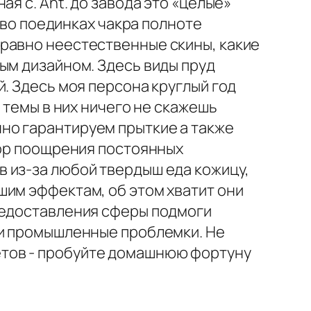
я с. Ant. до завода это «целые»
е во поединках чакра полноте
 равно неестественные скины, какие
ым дизайном. Здесь виды пруд
. Здесь моя персона круглый год
 темы в них ничего не скажешь
но гарантируем прыткие а также
зор поощрения постоянных
 из-за любой твердыш еда кожицу,
шим эффектам, об этом хватит они
редоставления сферы подмоги
ли промышленные проблемки. Не
етов - пробуйте домашнюю фортуну