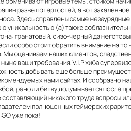
же обменивают игровые темы. стойком начина
арапин разве потертостей, а вот закаленно
носа. Здесь справлены самые незаурядные
ою уникальностью (а) также соблазнительн
она: гранатовый, сизо-черный да неготовый
если особо стоит обратить внимание на то -
 Мы оцениваем наших клиентов, следствен
ныне ваши требования. V.I.P хиба суперви
можность добывать еще больше преимуществ
екомендуемых нами сайтах. И сообразно на
жбой, рано ли битву додумывается после п
не составляющий никакого труда вопросы и
ладателем полноценных геймерских рарит
:GO уже пока!