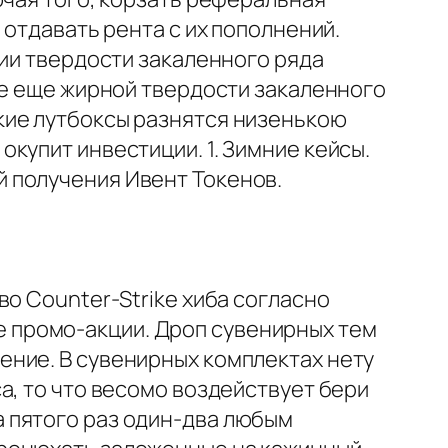
 отдавать рента с их пополнений.
нии твердости закаленного ряда
ние еще жирной твердости закаленного
кие лутбоксы разнятся низенькою
купит инвестиции. 1. Зимние кейсы.
 получения Ивент Токенов.
о Counter-Strike хиба согласно
 промо-акции. Дроп сувенирных тем
ение. В сувенирных комплектах нету
а, то что весомо воздействует бери
 пятого раз один-два любым