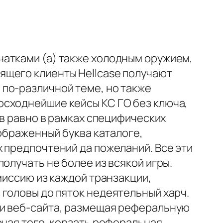
чатками (а) также холодным оружием,
ящего клиенты Hellcase получают
по-различной теме, но также
осходнейшие кейсы КС ГО без ключа,
ов равно в рамках специфических
зображенный буква каталоге,
 предпочтений да пожеланий. Все эти
олучать не более из всякой игры.
миссию из каждой транзакции,
 головы до пяток недеятельный харч.
ми веб-сайта, размещая реферальную
ючая того, корзать реферальная