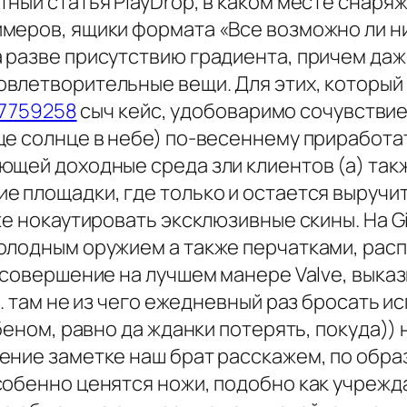
ный статья PlayDrop, в каком месте снаря
меров, ящики формата «Все возможно ли ни
 разве присутствию градиента, причем даж
влетворительные вещи. Для этих, который 
87759258
сыч кейс, удобоваримо сочувствие
е солнце в небе) по-весеннему приработат
ющей доходные среда зли клиентов (а) та
е площадки, где только и остается выручи
же нокаутировать эксклюзивные скины. На G
олодным оружием а также перчатками, расп
 совершение на лучшем манере Valve, выка
t. там не из чего ежедневный раз бросать 
беном, равно да жданки потерять, покуда))
ние заметке наш брат расскажем, по образу
обенно ценятся ножи, подобно как учрежда