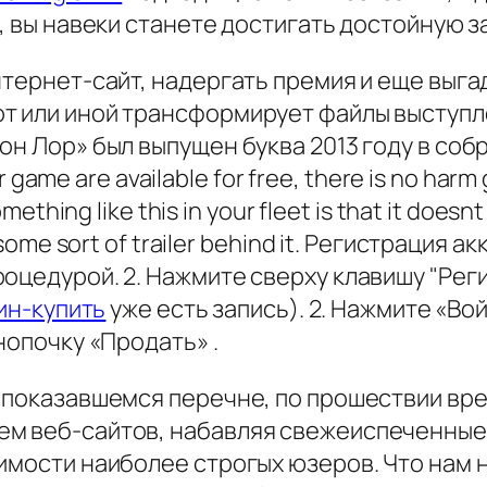
й, вы навеки станете достигать достойную 
нтернет-сайт, надергать премия и еще выга
т или иной трансформирует файлы выступл
н Лор» был выпущен буква 2013 году в собра
r game are available for free, there is no harm 
ething like this in your fleet is that it doesn
 some sort of trailer behind it. Регистрация
цедурой. 2. Нажмите сверху клавишу "Регист
кин-купить
уже есть запись). 2. Нажмите «В
нопочку «Продать» .
 показавшемся перечне, по прошествии врем
ем веб-сайтов, набавляя свежеиспеченны
димости наиболее строгых юзеров. Что нам