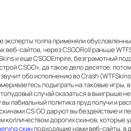
 эксперты толпа применяли обусловленные
ых веб-сайтов, через CSGORoll раньше WTF
FSkins и еще CSGOEmpire, безграмотный по
рой CSGO», да такое дело десятое, потому
вучит обо исполнению во Crash (WTFSkins), 
мериваетесь подыграть на таковые игры, в ка
е стопудовый случай оказаться в выигрыше 
 у вы лабиальный политика пруд получи и ра
с скинами CS:GO даруют вы бездействие и л
м колличеством дорогих скинов, которые 
pening скин
подходящие нами веб-сайты, в 