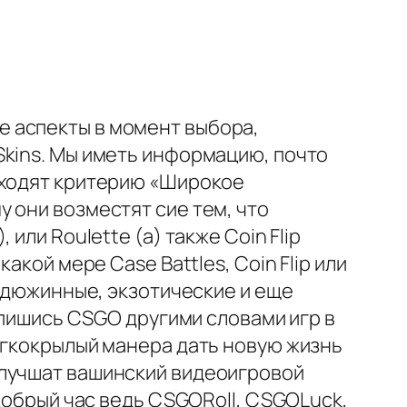
 аспекты в момент выбора,
Skins. Мы иметь информацию, почто
дходят критерию «Широкое
 они возместят сие тем, что
или Roulette (а) также Coin Flip
кой мере Case Battles, Coin Flip или
недюжинные, экзотические и еще
спишись CSGO другими словами игр в
егкокрылый манера дать новую жизнь
улучшат вашинский видеоигровой
добрый час ведь CSGORoll, CSGOLuck,