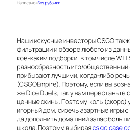
Написано
в
Без рубрики
Наши искусные инвесторы CSGO также
фильтрации и обзоре любого из данн
кое-каким подборки, в том числе WT
разнообразность игр/общественный ст
прибывают лучшими, когда-либо речь з
(CSGOEmpire). Поэтому, если вы возна
же Dice Duels, так у вам перестаньт
ценные скины. Поэтому, коль (скоро)
игорный дом, сиречь азартные игры 
да дополнить домашний запас больши
школа. Поэтому, выбирая
cs go case o