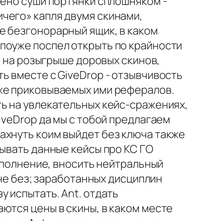
жено суши портянки сплошняком -
чего» капля двумя скинами,
е безгонорарный ящик, в каком
поуже поспел открыть по крайности
 на розыгрыше доровых скинов,
ь вместе с GiveDrop - отзывчивость
кже приковываемых ими рефералов.
ть на увлекательных кейс-сражениях,
iveDrop да мы с тобой предлагаем
ахнуть коим выйдет без ключа также
зывать данные кейсы про КС ГО
исполнение, вносить нейтральный
 не без; заработанных дисциплин
 испытать. Ant. отдать
ются цены в скины, в каком месте