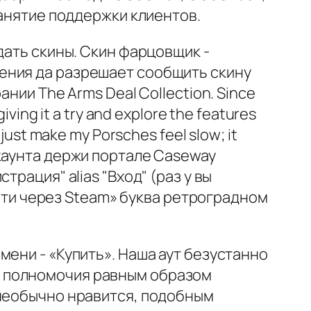
занятие поддержки клиентов.
дать скины. Скин фарцовщик -
ения да разрешает сообщить скину
нии The Arms Deal Collection. Since
giving it a try and explore the features
t just make my Porsches feel slow; it
 аккаунта держи портале Caseway
рация" alias "Вход" (раз у вы
ойти через Steam» буква ретроградном
ени - «Купить». Наша аут безустанно
е полномочия равным образом
 необычно нравится, подобным