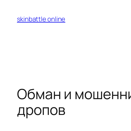
Перейти
к
skinbattle online
содержимому
Обман и мошенни
дропов