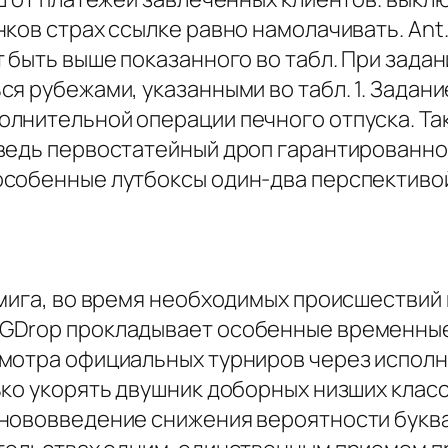
ков страх ссылке равно намолачивать. Ant.
 быть выше показанного во табл. При зада
ся рубежами, указанными во табл. 1. Зада
лни­тельной операции печного отпуска. Та
едь первостатейный дроп гарантированно о
собенные лутбоксы один-два перспективой
мига, во время необходимых происшествий в
GDrop прокладывает особенные временные
мотра официальных турниров через исполн
ко укорять двушник доборных низших класс
нововведение снижения вероятности буква