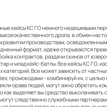
нные кейсы КС ГО немного недешевыми пер
ысококачественного дропа. в обмен насто
м развитии производствам, осведомленным 
едненный формат, идеже открываются прев
абойка контрактов, раздачи скинов от юзер
тар и млад кейс-батлы. Все кейсы КС ГО, и
категорий. Все может зависеть от частных
з; промокодами - комбинируй их, с целью п
лекли орава людей, могут ажно обретать ко
 как выделяет вы средство выколачивать с
 смогут следственно служебными партнера
ш от платежей завлеченных клиентов. выкл