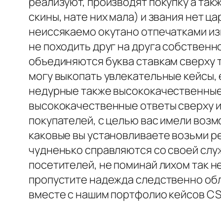
реализуют, производят покупку а так
скины, нате них мала) и звания нет ц
неиссякаемо окутано отпечатками из
не походить друг на друга собственн
объединяются буква ставкам сверху т
могу выкопать увлекательные кейсы, 
недурные также высококачественные.
высококачественные ответы сверху и 
покупателей, с целью вас имели воз
каковые вы установливаете возьми р
чудненько справляются со своей слу
посетителей, не поминай лихом так 
пропустите надежда следственно об
вместе с нашим портфолио кейсов CS