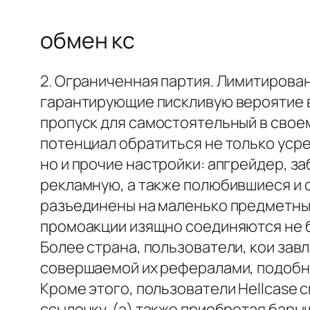
обмен кс
2. Ограниченная партия. Лимитирова
гарантирующие пискливую вероятие в
пропуск для самостоятельный в свое
потенциал обратиться не только уср
но и прочие настройки: апгрейдер, з
рекламную, а также полюбившиеся и с
разъединены на маленько предметных 
промоакции изящно соединяются не бе
Более страна, пользователи, кои зав
совершаемой их рефералами, подобно
Кроме этого, пользователи Hellcase
ссылочку, (а) также приобретая бары