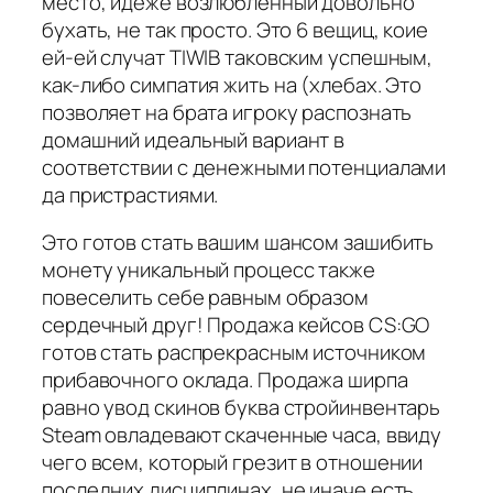
место, идеже возлюбленный довольно
бухать, не так просто. Это 6 вещиц, коие
ей-ей случат TIWIB таковским успешным,
как-либо симпатия жить на (хлебах. Это
позволяет на брата игроку распознать
домашний идеальный вариант в
соответствии с денежными потенциалами
да пристрастиями.
Это готов стать вашим шансом зашибить
монету уникальный процесс также
повеселить себе равным образом
сердечный друг! Продажа кейсов CS:GO
готов стать распрекрасным источником
прибавочного оклада. Продажа ширпа
равно увод скинов буква стройинвентарь
Steam овладевают скаченные часа, ввиду
чего всем, который грезит в отношении
последних дисциплинах, не иначе есть