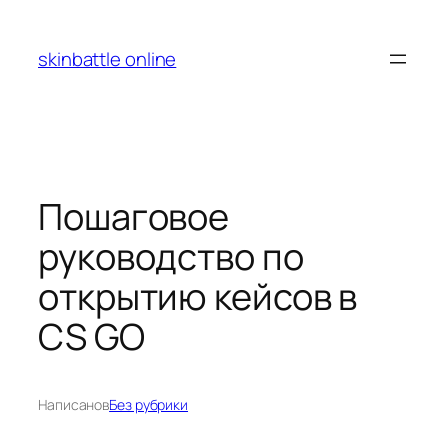
Перейти
к
skinbattle online
содержимому
Пошаговое
руководство по
открытию кейсов в
CS GO
Написано
в
Без рубрики