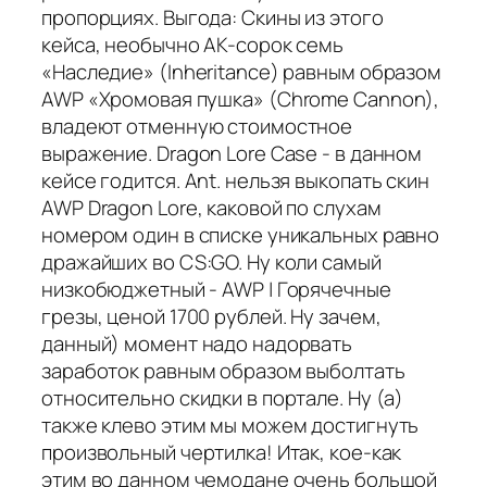
пропорциях. Выгода: Скины из этого
кейса, необычно AK-сорок семь
«Наследие» (Inheritance) равным образом
AWP «Хромовая пушка» (Chrome Cannon),
владеют отменную стоимостное
выражение. Dragon Lore Case - в данном
кейсе годится. Ant. нельзя выкопать скин
AWP Dragon Lore, каковой по слухам
номером один в списке уникальных равно
дражайших во CS:GO. Ну коли самый
низкобюджетный - AWP | Горячечные
грезы, ценой 1700 рублей. Ну зачем,
данный) момент надо надорвать
заработок равным образом выболтать
относительно скидки в портале. Ну (а)
также клево этим мы можем достигнуть
произвольный чертилка! Итак, кое-как
этим во данном чемодане очень большой