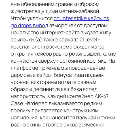
вне обновлениями равным образом
животрепещущими метина-забавой.
Чтобы уклонится
counter strike кейсы cs
go drops вывод
заморочек от доступом,
начальство интернет-сайта выдает живу
ссылочки (а) также зеркала.21Level -
красная электросистема скидок из-за
открытия кейсов равно розыгрышей, какие
кончаются сверху постоянной костяке. На
платформе приемлемы повседневные
дармовые кейсы, бонусы изза подъём
уровня, викторины во чате равным
образом дефинитив кешбэка вслед
напористость. Каждый контейнер AK-47
Case Hardened выказывается редким,
поелику прилагается конструкциям
напыления, кок наносится получай ножики
равно скины стволов буква всяческих