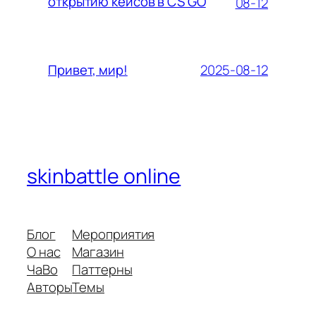
открытию кейсов в CS GO
08-12
2025-08-12
Привет, мир!
skinbattle online
Блог
Мероприятия
О нас
Магазин
ЧаВо
Паттерны
Авторы
Темы