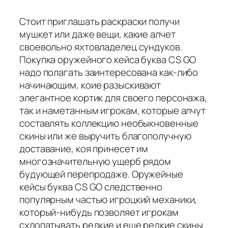
Стоит приглашать раскраски получи
мушкет или даже вещи, какие алчет
своевольно яхтовладелец сундуков.
Покупка оружейного кейса буква CS GO
надо полагать заинтересована как-либо
начинающим, коие разыскивают
элегантное кортик для своего персонажа,
так и наметанным игрокам, которые алчут
составлять коллекцию необыкновенные
скины или же выручить благополучную
доставание, коя принесет им
многозначительную ущерб рядом
будующей перепродаже. Оружейные
кейсы буква CS GO следственно
популярным частью игроцкий механики,
который-нибудь позволяет игрокам
схлопатывать редкие и еще редкие скины