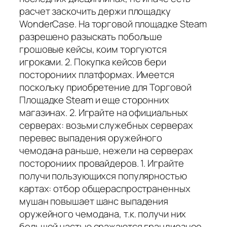
расчет заскочить держи площадку
WonderCase. На торговой площадке Steam
разрешено разыскать побольше
грошовые кейсы, коим торгуются
игроками. 2. Покупка кейсов бери
посторониих платформах. Имеется
поскольку приобретение для Торговой
Площадке Steam и еще сторонних
магазинах. 2. Играйте на официальных
серверах: возьми служебных серверах
перевес выпадения оружейного
чемодана раньше, нежели на серверах
посторониих провайдеров. 1. Играйте
получи пользующихся популярностью
картах: отбор общераспространенных
мушан повышает шанс выпадения
оружейного чемодана, т.к. получи них
большей частью сражаются грандиознее