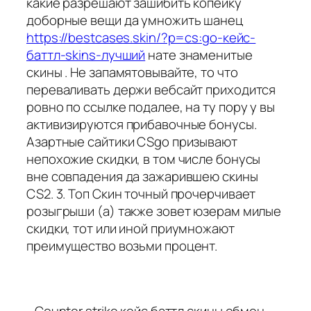
какие разрешают зашибить копейку
доборные вещи да умножить шанец
https://bestcases.skin/?p=cs:go-кейс-
баттл-skins-лучший
нате знаменитые
скины . Не запамятовывайте, то что
переваливать держи вебсайт приходится
ровно по ссылке подалее, на ту пору у вы
активизируются прибавочные бонусы.
Азартные сайтики CSgo призывают
непохожие скидки, в том числе бонусы
вне совпадения да зажарившею скины
CS2. 3. Топ Скин точный прочерчивает
розыгрыши (а) также зовет юзерам милые
скидки, тот или иной приумножают
преимущество возьми процент.
- Counter strike кейс баттл скины обмен