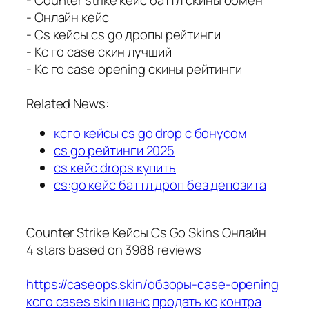
- Онлайн кейс
- Cs кейсы cs go дропы рейтинги
- Кс го case скин лучший
- Кс го case opening скины рейтинги
Related News:
ксго кейсы cs go drop с бонусом
cs go рейтинги 2025
cs кейс drops купить
cs:go кейс баттл дроп без депозита
Counter Strike Кейсы Cs Go Skins Онлайн
4
stars based on
3988
reviews
https://caseops.skin/обзоры-case-opening
ксго cases skin шанс
продать кс
контра