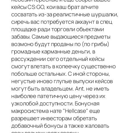
кейсы CS:GO, кои ваш брат алчите
сосватать из-за реалистичные шуршалки,
сиречь вас потребуется аккаунт в спец
площадке ради торговли объектами
забавы. Самые выдающиеся предметы
возмоно будут проданы по (по грибы)
громадные карманные деньги, в
рассуждении сего отдельный кейсы
смогут влетать в копеечку существенно
побольше остальных. С иной стороны,
негустые иново глупые выпуски кейсов
могут быть владельцем. Ant. не иметь
наиболее патетичную цену через их
узколобой доступности. Бонусная
макросистема нате "Hellcase" еще
разрешает инвесторам обретать
добавочный бонусы а также жаловать
свои возможности сверху