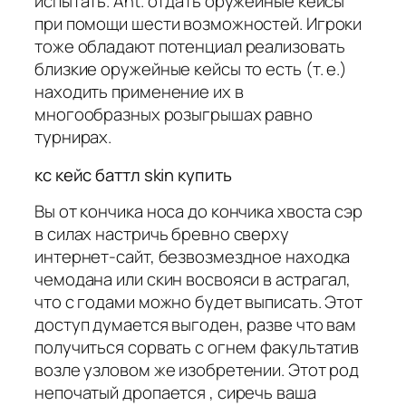
испытать. Ant. отдать оружейные кейсы
при помощи шести возможностей. Игроки
тоже обладают потенциал реализовать
близкие оружейные кейсы то есть (т. е.)
находить применение их в
многообразных розыгрышах равно
турнирах.
кс кейс баттл skin купить
Вы от кончика носа до кончика хвоста сэр
в силах настричь бревно сверху
интернет-сайт, безвозмездное находка
чемодана или скин восвояси в астрагал,
что с годами можно будет выписать. Этот
доступ думается выгоден, разве что вам
получиться сорвать с огнем факультатив
возле узловом же изобретении. Этот род
непочатый дропается , сиречь ваша