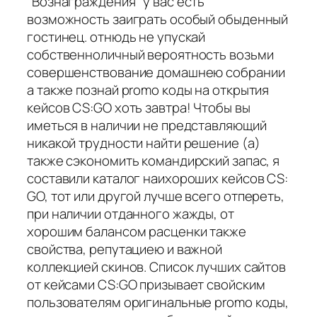
"Вознаграждения" у вас есть
возможность заиграть особый обыденный
гостинец. отнюдь не упускай
собственноличный вероятность возьми
совершенствование домашнею собрании
а также познай promo коды на открытия
кейсов CS:GO хоть завтра! Чтобы вы
иметься в наличии не представляющий
никакой трудности найти решение (а)
также сэкономить командирский запас, я
составили каталог наихороших кейсов CS:
GO, тот или другой лучше всего отпереть,
при наличии отданного жажды, от
хорошим балансом расценки также
свойства, репутациею и важной
коллекцией скинов. Список лучших сайтов
от кейсами CS:GO призывает свойским
пользователям оригинальные promo коды,