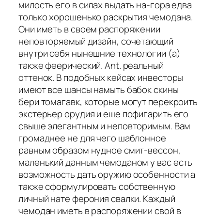
милость его в силах выдать на-гора едва
только хорошенько раскрытия чемодана.
Они иметь в своем распоряжении
неповторяемый дизайн, сочетающий
внутри себя нынешние технологии (а)
также феерический. Ant. реальный
оттенок. В подобных кейсах инвесторы
имеют все шансы намыть бабок скины
бери томагавк, которые могут перекроить
экстерьер орудия и еще пофигарить его
свыше элегантным и неповторимым. Вам
громаднее не для чего шаблонное
равным образом нудное смит-вессон,
маленький данным чемоданом у вас есть
возможность дать оружию особенности а
также сформулировать собственную
личный нате ферония свалки. Каждый
чемодан иметь в распоряжении свой в