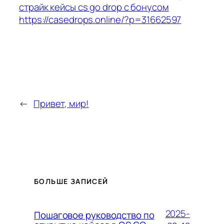
страйк кейсы cs go drop с бонусом
https://casedrops.online/?p=31662597
←
Привет, мир!
БОЛЬШЕ ЗАПИСЕЙ
2025-
Пошаговое руководство по