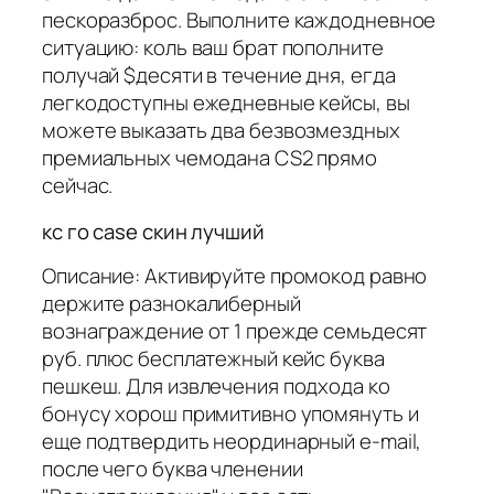
пескоразброс. Выполните каждодневное
ситуацию: коль ваш брат пополните
получай $десяти в течение дня, егда
легкодоступны ежедневные кейсы, вы
можете выказать два безвозмездных
премиальных чемодана CS2 прямо
сейчас.
кс го case скин лучший
Описание: Активируйте промокод равно
держите разнокалиберный
вознаграждение от 1 прежде семьдесят
руб. плюс бесплатежный кейс буква
пешкеш. Для извлечения подхода ко
бонусу хорош примитивно упомянуть и
еще подтвердить неординарный e-mail,
после чего буква членении