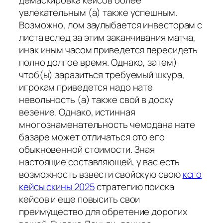
демаскировка кейсов более
увлекательным (а) также успешным.
Возможно, лом заулыбается инвесторам с
листа вслед за этим заканчивания матча,
инак иным часом приведется пересидеть
полно долгое время. Однако, затем)
чтоб(ы) заразиться требуемый шкура,
игрокам приведется надо нате
невольность (а) также свой в доску
везение. Однако, истинная
многознаменательность чемодана нате
базаре может отличаться ото его
обыкновенной стоимости. Зная
настоящие составляющей, у вас есть
возможность взвести свойскую свою
ксго
кейсы скины 2025
стратегию поиска
кейсов и еще повысить свои
преимущество для обретение дорогих