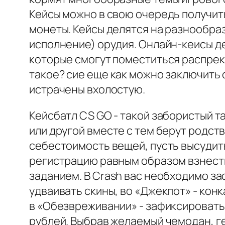
Кейсы можно в свою очередь получит
монеты. Кейсы делятся на разнообраз
исполнение) орудия. Онлайн-кеисы 
которые смогут поместиться распрек
такое? сие еще как можно заключить 
истрачены вхолостую.
Кейсбатл CS GO - такой забористый т
или другой вместе с тем берут родст
себестоимость вещей, пусть высудит
регистрацию равным образом взнести
заданием. В Crash вас необходимо зас
удваивать скины, во «Джекпот» - кон
в «Обезвреживании» - зафиксировать 
рублей. Выбрав желаемый чемодан, ге