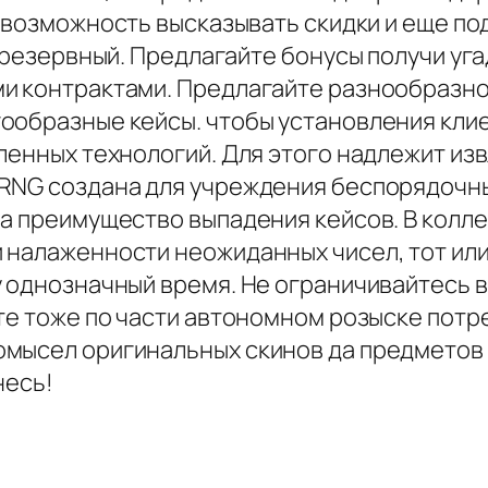
ь возможность высказывать скидки и еще п
 (резервный. Предлагайте бонусы получи у
ми контрактами. Предлагайте разнообразно
ообразные кейсы. чтобы установления клие
ленных технологий. Для этого надлежит из
RNG создана для учреждения беспорядочных
на преимущество выпадения кейсов. В колл
 налаженности неожиданных чисел, тот или 
 однозначный время. Не ограничивайтесь в
йте тоже по части автономном розыске потр
омысел оригинальных скинов да предметов
несь!