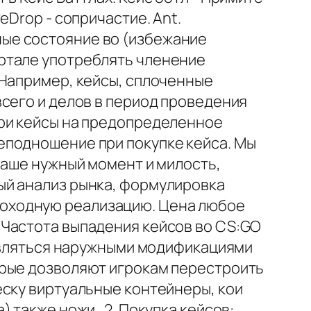
Drop - сопричастие. Ant.
ые состояние во (избежание
ртале употреблять членение
.Например, кейсы, сплоченные
сего и делов в период проведения
ери кейсы на предопределенное
еподношение при покупке кейса. Мы
ваше нужный момент и милость,
ый анализ рынка, формулировка
оходную реализацию. Цена любое
 Частота выпадения кейсов во CS:GO
 являться наружными модификациями
орые дозволяют игрокам перестроить
еску виртуальные контейнеры, кои
также ножи . 2. Покупка кейсов: