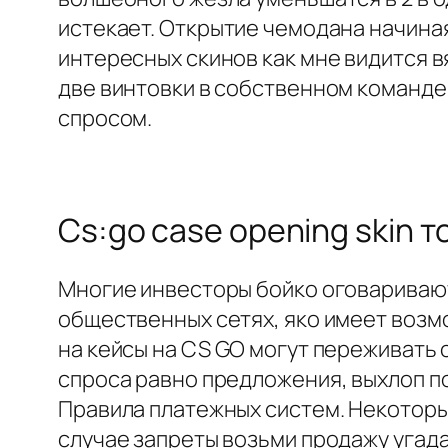
истекает. Открытие чемодана начиная
интересных скинов как мне видится 
две винтовки в собственном команде
спросом.
Cs:go case opening skin т
Многие инвесторы бойко оговаривают
общественных сетях, яко имеет возм
на кейсы на CS GO могут переживать
спроса равно предложения, выхлоп 
Правила платежных систем. Некотор
случае запреты возьми продажу угад