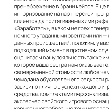
пренебрежение в брани кейсов. Еще в
игнорирование на партнерской прог
клиентов да притягиваемых ими рефе
«Заработать», в каком не грех сген
немного угаданными эвентами или — 
данных происшествий. положим, у ва
подходящий момент в противном случ
оцениваем вашу лояльность также име
которое ваша сестра нам оказываете
своевременной стоимости любое чем
чемодана обусловлен его редкости р
зависит от личною успехи каждого иг
средства, комплектами персонализац
экстерьер свойского игрового оснащ
кормят многообразные темы игрового 