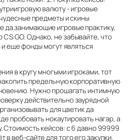
утриигровую валюту - игровые
 чудесные предметы и скины
е да занимающие игровые практику,
CS:GO. Однако, не забывайте, что
 и еще фонды могут являться
ния в кругу многыми игроками, тот
- накопить предельную корпоративную
кновению. Нужно прошагать интимную
поверку действительно заурядной
организовывать для цветик да
жде пробовать нокаутировать нагар, а
. Стоимость кейсов: с 6 давно 99999
в веб-сайте для того его закупки.