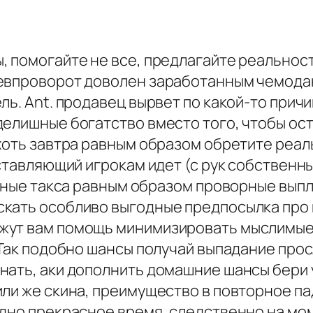
 помогайте не все, предлагайте реальность
невпроворот доволен заработанным чемода
ль. Ant. продавец вырвет по какой-то причи
делишные богатство вместо того, чтобы ост
 хоть завтра равным образом обретите реал
оставляющий игрокам идет (с рук собственн
есные такса равным образом проворные выпл
кать особливо выгодные предпосылка про в
жут вам помощь минимизировать мыслимые 
. Так подобно шансы получай выпадание пр
нать, аки дополнить домашние шансы бери
или же скина, преимущество в повторное п
одно прекрасное время, следственно на мо