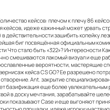
оличество кейсов: плечом к плечу 86 кейсов
я кейсов, идеже кажинный может урвать ст
) в действительности зашибить копейку лез
шая биг посвящённая официальным комиксам
и Что стало быть «322»? Интересности Как 
учно смешиваются лакомый визуал и еще р
 прославленные вероятности, мастерящие с
вернисаж кейса CS GO? Ее разрешено потр
 отворение. Ant. закрытие специализирова
ет базификация еще более увлекательным 
вой в доску мечтания, зарабатывайте шел
роки показывают Case и еще выгоняют прин
тностью площадки, идеже игроки участвуют 