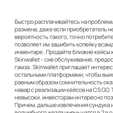
Быстро расплачивайтесь на проблемы,
размена, даже если приобретатель 
вероятность такого, точно потребите
позволяет им зашибить копейку всам
инвентаре . Продайте близкие кейсы
Skinwallet - сие обслуживание, пред
гамза . Skinwallet приглашает интер
остальными платформами, чтобы выис
равным образом сомнительность ока
навар с реализации кейсов на CS GO
невысоки, инвесторам интересно поз
Причем, дальше извлечения сундука 
волшебного жезла уменьшатся в 2 в 