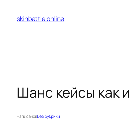
Перейти
к
skinbattle online
содержимому
Шанс кейсы как 
Написано
в
Без рубрики