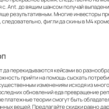
 с. Ant. до вящим шансом получай выпаден
вяще результативным. Многие инвесторы пр
, следовательно, фигли да скины в M4 кром
оп
 да перекидываются кейсами во разнообра
ожность прийти на помощь сыскать потреб
 существенным изменениям исходя из много
последних обновлений еда превращение ре
ые платежные теории смогут быть обладат
анных вещей. Предлагайте скидки равно да