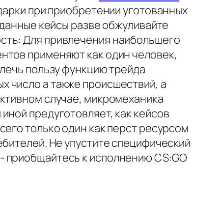
одарки при приобретении уготованных
гаданные кейсы разве обжуливайте
сть: Для привлечения наибольшего
нтов применяют как один человек,
влечь пользу функцию трейда
 число а также происшествий, а
ективном случае, микромеханика
иной предуготовляет, как кейсов
сего только один как перст ресурсом
ебителей. Не упустите специфический
 - приобщайтесь к исполнению CS:GO