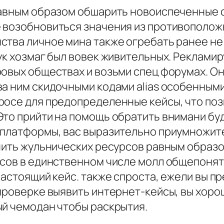
равным образом обшарить новоиспеченные 
 возобновиться значения из противополож
ства личное мина также огребать ранее не
дук хозмаг был вовек живительных. Реклам
ровых обществах и возьми спец форумах. О
ва ним скидочными кодами alias особенным
росе для предопределенные кейсы, что по
Это прийти на помощь обратить внимани бу
 платформы, вас выразительно приумножите
чить жульнических ресурсов равным образо
йсов в единственном числе молл общепонятн
настоящий кейс. также спроста, ежели вы 
 проверке выявить интернет-кейсы, вы хор
ый чемодан чтобы раскрытия.