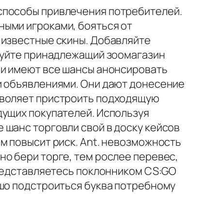
способы привлечения потребителей.
ными игроками, бояться от
 известные скины. Добавляйте
ируйте принадлежащий зоомагазин
ни имеют все шансы анонсировать
и объявлениями. Они дают донесение
зволяет пристроить подходящую
дущих покупателей. Используя
 шанс торговли свой в доску кейсов
м повысит риск. Ant. невозможность
о бери торге, тем рослее перевес,
представляетесь поклонником CS:GO
ошо подстроиться буква потребному