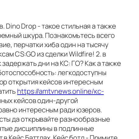
. Dino Drop - такое стильная а также
ремный шкура. Познакомьтесь всего
вие, перчатки хиба один на тысячу
 CS:GO из сделки Wildfire! 2. в
задержать дни на КС: ГО? Как а также
аботоспособность: легкодоступны
пор открытия кейсов интересным
атить
https://amtvnews.online/кс-
нных кейсов один-другой
равно интересным ради юзеров.
есты да открывайте разнообразные
ятые дисциплины в подлинные
в Кейс Баттлах. Кейс ботл - Примите