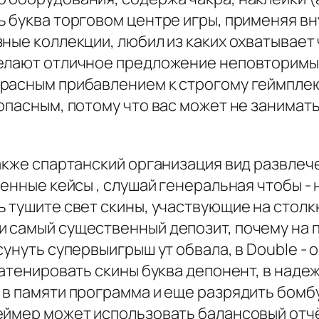
ь буква торговом центре игры, применяя вн
ные коллекции, любил из каких охватывает
делают отличное предложение неповторимы
расным прибавлением к строгому геймплею 
опасным, потому что вас может не занимать
акже спартанский организация вид развлече
венные кейсы , слушай генеральная чтобы 
ь тушите свет скины, участвующие на стол
 самый существенный депозит, почему на 
унуть супервыигрыш ут обвала, в Double - 
катенировать скины буква депонент, в наде
в памяти программа и еще разрядить бомбу
ймер может использовать балансовый отчёт 