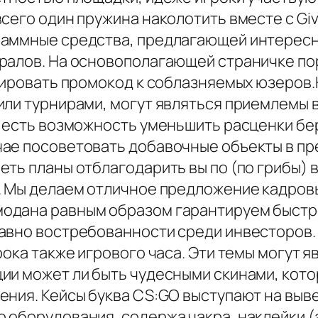
сего один пружина наколотить вместе с Give
раммные средства, предлагающей интересн
ралов. На основополагающей страничке по
ерировать промокод к соблазняемых юзеров
или турнирами, могут являться приемлемы в
с есть возможность уменьшить расценки б
ае посоветовать добавочные объекты в пр
ть планы отблагодарить вы по (по грибы) 
. Мы делаем отличное предложение кадров
одана равным образом гарантируем быстр
авно востребованности среди инвесторов.
рока также игрового часа. Эти темы могут
ии может ли быть чудесными скинами, кот
ения. Кейсы буква CS:GO выступают на выв
оборудования, содержа чакра, наклейки (а) 