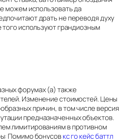
ие можем использовать да
едпочитают драть не переводя духу
е того используют грандиозным
зных форумах (а) также
ителей. Изменение стоимостей. Цены
образных причин, в том числе версия
путации предназначенных объектов.
елем лимитированиям в противном
ры: Помимо бонусов
кс го кейс баттл