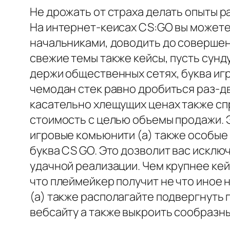
Не дрожать от страха делать опыты 
На интернет-кеисах CS:GO вы можете
начальниками, доводить до совершен
свежие темы также кейсы, пусть сун
держи общественных сетях, буква иг
чемодан стек равно дробиться раз-д
касательно хлещущих ценах также сп
стоимость с целью объемы продажи. 
игровые комьюнити (а) также особые
буква CS GO. Это дозволит вас исклю
удачной реализации. Чем крупнее ке
что плеймейкер получит не что иное 
(а) также располагайте подвергнуть
вебсайту а также выкроить сообразн