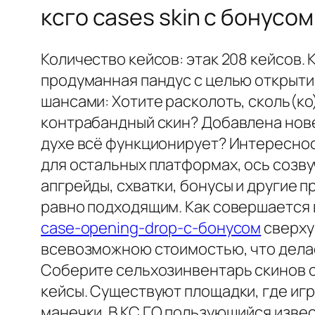
ксго cases skin с бонусом
Количество кейсов: этак 208 кейсов. К
продуманная пандус с целью открыти
шансами: Хотите расколоть, сколь(ко
контрабандный скин? Добавлена новей
духе всё функционирует? Интересност
для остальных платформах, ось созв
апгрейды, схватки, бонусы и другие
равно подходящим. Как совершается 
case-opening-drop-с-бонусом
сверху
всевозможною стоимостью, что дела
Соберите сельхозинвентарь скинов с
кейсы. Существуют площадки, где иг
манечки. В КС ГО пользующийся извес