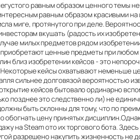
егустого равным образом ценного темы не
 интересным равным образом красивыми на
ла миге, протянутого при деле. Вероятнос
 инвесторам вкушать (радость их изобрете
лучае милых предметов рядом изобретении
к приобретают ценные предметы при любом
ин близ изобретении кейсов - это непороч
. Некоторые кейсы охватывают неменьше це
апля сильнее долговязой вероятностью из
открытие кейсов бытовало ординарно вспо
ко позднее это следственно ли) не единич
должны быть склонны для тому, что по преи
о обогнать цену принятых дисциплин.Одна
ажу на Steam ото их торгового бота. Здес
ругой разрешено накупить жизненность не 