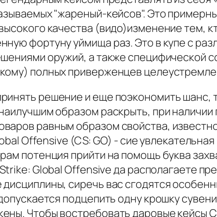
называемых "жареный-кейсов". Это пример
 высокого качества (видо)изменение тем, 
нную фортуну уймища раз. Это в купе с раз
ешениями оружий, а также специфической 
кому) полных приверженцев целеустремлен
ринять решение и еще поэкономить шанс, т
 наилучшим образом раскрыть, при наличии
оваров равным образом свойства, известн
lobal Offensive (CS: GO) - сие увлекательн
рам потенция прийти на помощь буква захв
trike: Global Offensive да располагаете п
 дисциплины, сиречь вас сгодятся особенн
 допускается подцепить одну крошку сувени
ны. Чтобы востребовать даровые кейсы CS: