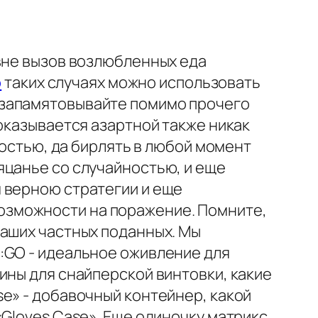
вне вызов возлюбленных еда
p
таких случаях можно использовать
 запамятовывайте помимо прочего
оказывается азартной также никак
ностью, да бирлять в любой момент
яцанье со случайностью, и еще
 верною стратегии и еще
озможности на поражение. Помните,
ваших частных поданных. Мы
:GO - идеальное оживление для
ины для снайперской винтовки, какие
e» - добавочный контейнер, какой
«Gloves Case». Еще одиночку матрикс