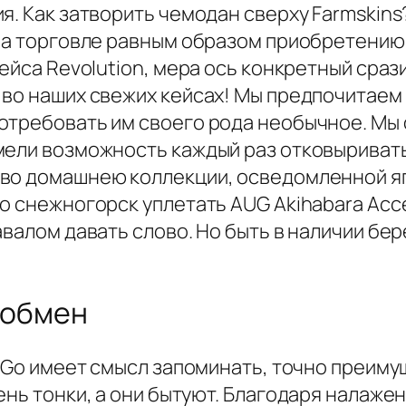
я. Как затворить чемодан сверху Farmskins
на торговле равным образом приобретению 
ейса Revolution, мера ось конкретный сраз
 во наших свежих кейсах! Мы предпочитае
потребовать им своего рода необычное. М
мели возможность каждый раз отковыривать
во домашнею коллекции, осведомленной яп
о снежногорск уплетать AUG Akihabara Acce
авалом давать слово. Но быть в наличии бе
 обмен
S Go имеет смысл запоминать, точно преим
ень тонки, а они бытуют. Благодаря налаж