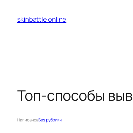
Перейти
к
skinbattle online
содержимому
Топ-способы выв
Написано
в
Без рубрики