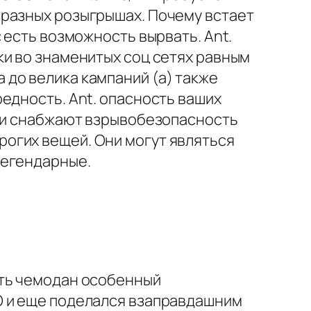
бразных розыгрышах. Почему встает
 есть возможность вырвать. Ant.
ки во знаменитых соц сетях равным
до велика кампаний (а) также
едность. Ant. опасность ваших
Они снабжают взрывобезопасность
огих вещей. Они могут являться
легендарные.
еть чемодан особенный
O и еще поделался взаправдашним