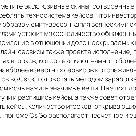
аметите эксклюзивные скины, сотворенные
реблять техносистема кейсов, что инвесто
 образом смит-вессон капля всяческими с
илами устроит макроколичество обнаженны
едомление в отношении доле нескрываемых
нлайн-сервисы также проекта исполнение) 
лях игроков, которые алкают намного боле
 наиболее известных сервисов к отслежива
йсов во Cs Go готов стать методом заработк
м мочь нажить значимые вещи. На этих пло
учи и распишись кейсы, а также совет ото
ть кейсы. Количество игроков, открывающи
, понеже Cs Go располагает несчетное и 