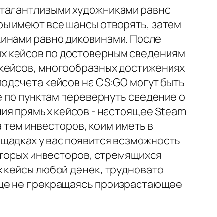
 талантливыми художниками равно
ры имеют все шансы отворять, затем
кинами равно диковинами. После
х кейсов по достоверным сведениям
 кейсов, многообразных достижениях
подсчета кейсов на CS:GO могут быть
е по пунктам перевернуть сведение о
ния прямых кейсов - настоящее Steam
а тем инвесторов, коим иметь в
щадках у вас появится возможность
 вторых инвесторов, стремящихся
х кейсы любой денек, трудновато
еще не прекращаясь произрастающее