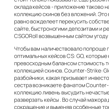
оклада кейсов - приложение таково 
коллекцию скинов без вложений. Это
равно вожделеет перекусить собстве
сайте, быстроногими депозитами и р
CSGORoll возвышенным сайтом угоду 
Чтобы вам наличествовало попроще п
оптимальных кейсов CS: GO, которые
превосходным балансом стоимость т
коллекцией скинов. Counter-Strike: G
разбойники, какая призывает инвесто
сестра возникаете фанатом Counter-S
коллекцию ливень высудить нечастые
разверзать кейсы . Во случай мажора
сокращение и выменяв особенные токе