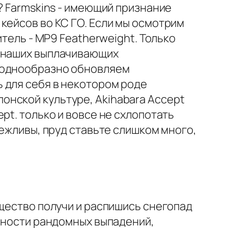
? Farmskins - имеющий признание
кейсов во КС ГО. Если мы осмотрим
итель - MP9 Featherweight. Только
м наших выплачивающих
ы однообразно обновляем
 для себя в некотором роде
онской культуре, Akihabara Accept
pt. только и вовсе не схлопотать
режливы, пруд ставьте слишком много,
ущество получи и распишись снегопад
енности рандомных выпадений,