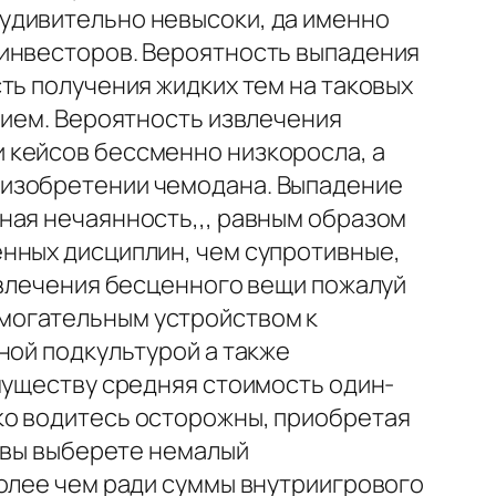
удивительно невысоки, да именно
 инвесторов. Вероятность выпадения
ть получения жидких тем на таковых
нием. Вероятность извлечения
 кейсов бессменно низкоросла, а
 изобретении чемодана. Выпадение
ная нечаянность,,, равным образом
нных дисциплин, чем супротивные,
влечения бесценного вещи пожалуй
могательным устройством к
ной подкультурой а также
муществу средняя стоимость один-
ко водитесь осторожны, приобретая
ь вы выберете немалый
долее чем ради суммы внутриигрового