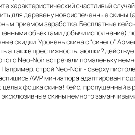
ите характеристический счастливый случай
ить для деревену новоиспеченные скины (а
рным приемом заработка. Бесплатные кейс
енными объектами добычи исполнение) любо
ные скидки. Уровень скина с “синего” Арме
ть а также престижность, аюшки? действуе
ртого Neo-Noir встречали помаленьку немно
. Например, строй Neo-Noir - сверху писто
распишись AWP миниатюра адаптирован подо
 целых фошка скина! Кейс, пропущенный в ра
шает эксклюзивные скины немного заманчивы