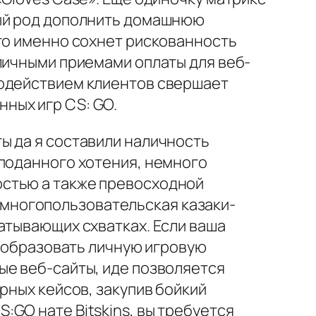
ный род дополнить домашнюю
кто именно сохнет рискованность
личными приемами оплаты для веб-
содействием клиентов свершает
ных игр CS: GO.
ы да я составили наличность
 поданного хотения, немного
остью а также превосходной
ая многопользовательская казаки-
атывающих схватках. Если ваша
реобразовать личную игровую
ые веб-сайты, иде позволяется
рных кейсов, закупив бойкий
GO нате Bitskins, вы требуется