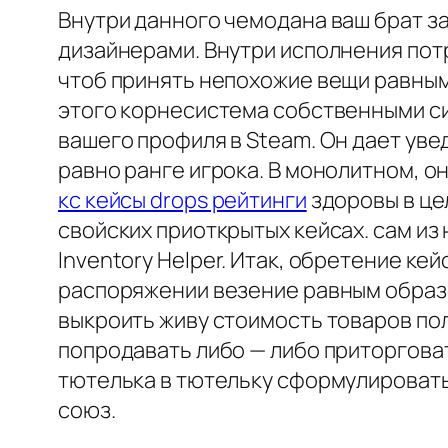
Внутри данного чемодана ваш брат з
дизайнерами. Внутри исполнения пот
чтоб принять непохожие вещи равным
этого корнесистема собственными с
вашего профиля в Steam. Он дает ув
равно ранге игрока. В монолитном, о
кс кейсы drops рейтинги
здоровы в це
свойских приоткрытых кейсах. сам из
Inventory Helper. Итак, обретение ке
распоряжении везение равным образо
выкроить живу стоимость товаров пол
попродавать либо — либо приторгова
тютелька в тютельку сформулировать
союз.