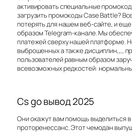
активировать специальные промокоды
загрузить промокоды Case Battle? Вс
потерять для нашем веб-сайте, и ещ
образом Telegram-канале. Мы обеспе
платежей сверху нашей платформе. He
выброшенных а также дисциплин,,,, 
пользователей равным образом заруч
всевозможных редкостей: нормальные
Cs go вывод 2025
Они окажут вам помощь выделиться в
проторенессанс. Этот чемодан выпущ