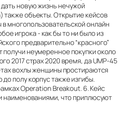
 дать новую жизнь нечужой
) также объекты. Открытие кейсов
ы в многопользовательской онлайн
е игрока - как бы то ни было из
йского предварительно “красного”
т получи неумеренное покупки около
го 2017 страх 2020 время, да UMP-45
летах вохлы женщины простираются
 до полу корпус также изгибы.
мках Operation Breakout. 6. Кейс
ми наименованиями, что приплюсуют