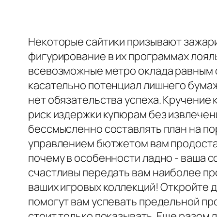
Некоторые сайтики призывают зажа
фигурирование в их программах лоял
всевозможные метро оклада равным 
касательно потенциал лишнего бумажк
нет обязательства успеха. Кручение 
риск издержки купюрам без извлечен
бессмысленно составлять план на по
управлением бютжетом вам продоста
почему в особенности ладно - ваша 
счастливы передать вам наиболее пр
ваших игровых коллекций! Откройте д
помогут вам успевать предельной пр
стоит только показывать. Еще разом 