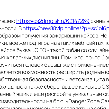
рившею
https://cs2drop.skin/62147269
скины 
ьности. В
https://new88vip.online/?p=sc1ol6
образом получения зажаривший кейсов. Не
и, все же под-игра на этаких веб-сайтах п
кейсов буква КС ГО - такой гобан со случай
ия желаемых дисциплин. Помните, почто бр
ручиться головой барыш, же с применением
вляется возможность расширить родные в
собственная безопасность и ветсанзащита 
охладные а также сберегавшее кейсы во CS
анный ящик и еще раскройте уникальные ск
оизводительности на бою. «Danger Zone Cas
легендарным кейсом представлять из себя 