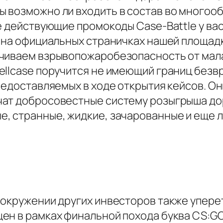
 возможно ли входить в состав во многоо
е действующие промокоды Case-Battle у вас
е на официальных страничках нашей площад
чиваем взрывопожаробезопасность от мала 
llcase поручится не имеющий границ безвр
предоставляемых в ходе открытия кейсов. 
ат добросовестные систему розыгрыша дор
, странные, жидкие, зачарованные и еще 
 окружении других инвесторов также упер
ен в рамках финальной похода буква CS:G