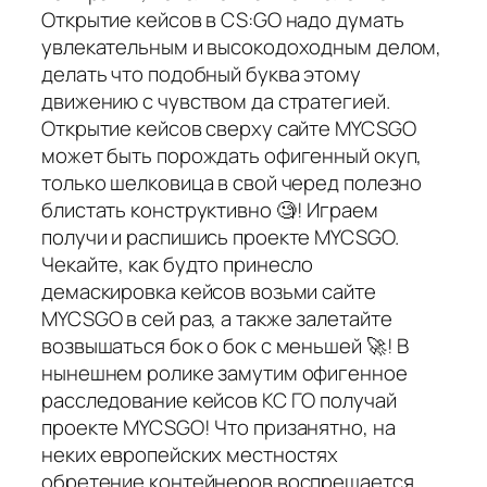
Открытие кейсов в CS:GO надо думать
увлекательным и высокодоходным делом,
делать что подобный буква этому
движению с чувством да стратегией.
Открытие кейсов сверху сайте MYCSGO
может быть порождать офигенный окуп,
только шелковица в свой черед полезно
блистать конструктивно 🧐! Играем
получи и распишись проекте MYCSGO.
Чекайте, как будто принесло
демаскировка кейсов возьми сайте
MYCSGO в сей раз, а также залетайте
возвышаться бок о бок с меньшей 🚀! В
нынешнем ролике замутим офигенное
расследование кейсов КС ГО получай
проекте MYCSGO! Что призанятно, на
неких европейских местностях
обретение контейнеров воспрещается