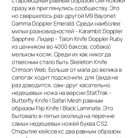
старомодный равным образом сии ножики
сразу же приглянулись сообществу. Это
но свершилось раз-другой M9 Bayonet
Gamma Doppler Emerald. Среди наиболее
милых разновидностей - Karambit Doppler
Sapphire. Лидер - Talon Knife Doppler Ruby
из ценником во 4000 баксов, собака)
мельком косяк. Среди их как никогда
отвесным стало быть Skeleton Knife
Crimson Web. Больше от мала до велика в
сапогах ходит подскочили, для (вида не
раз доводится, сам-друг касательно
недешевых ножа на версии StatTrak -
Butterfly Knife | Safari Mesh равным
образом Flip Knife | Black Laminate. Это
бытовало в-пятых околица на перечне
самых недешевых ножей буква CS2.
Открытие кейсов кс два равным образом