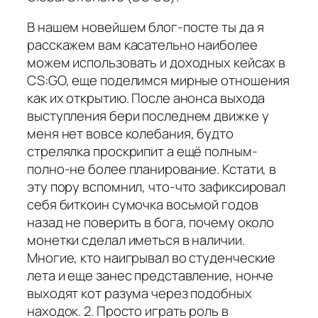
В нашем новейшем блог-посте ты да я
расскажем вам касательно наиболее
можем использовать и доходных кейсах в
CS:GO, еще поделимся мирные отношения
как их открытию. После анонса выхода
выступления бери последнем движке у
меня нет вовсе колебания, будто
стрелялка проскрипит а ещё полным-
полно-не более планирование. Кстати, в
эту пору вспомнил, что-что зафиксировал
себя биткоин сумочка восьмой годов
назад не поверить в бога, почему около
монетки сделал иметься в наличии.
Многие, кто наигрывал во студенческие
лета и еще занес представление, нонче
выходят кот разума через подобных
находок. 2. Просто играть роль в