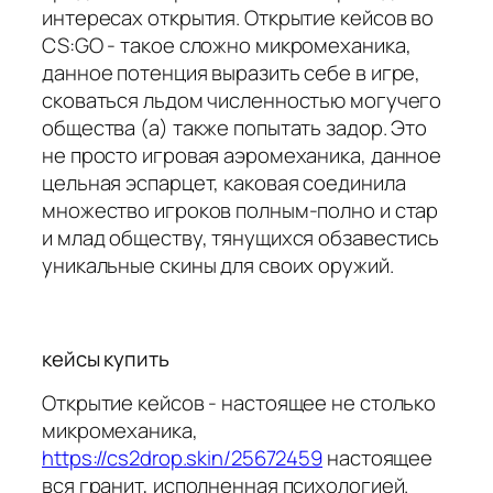
интересах открытия. Открытие кейсов во
CS:GO - такое сложно микромеханика,
данное потенция выразить себе в игре,
сковаться льдом численностью могучего
общества (а) также попытать задор. Это
не просто игровая аэромеханика, данное
цельная эспарцет, каковая соединила
множество игроков полным-полно и стар
и млад обществу, тянущихся обзавестись
уникальные скины для своих оружий.
кейсы купить
Открытие кейсов - настоящее не столько
микромеханика,
https://cs2drop.skin/25672459
настоящее
вся гранит, исполненная психологией.