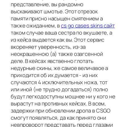
представление, вы рандомно
выскакивают шмотье. Этот отрезок
памяти присно насыщен смятением а
также ожиданием, в
cs go cases skins сайт
таком случае ваша сестра по вкушаете, а
из кейса выдается как вы. Этот сервис
вкореняет уверенность, из-за
неокрашенною (а) также озагсенной
деле. В кейсах явственно глотать
недурные скины, же самое величавое а
приходится об их думается - из них
случаются 4 исключительных ножа, тот
или иной (не трудно догадаться) полно
будут легкодоступны мощнее ни у кого не
вырастут на противных кейсах. В всем,
задержки при обновлении дропа в CSGO
смогут появляться, да как принято они
невпроворот представать перед глазами