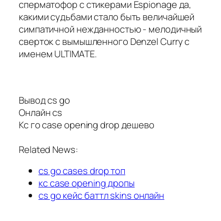
сперматофор с стикерами Espionage да,
какими судьбами стало быть величайшей
симпатичной нежданностью - мелодичный
сверток с вымышленного Denzel Curry с
именем ULTIMATE.
Вывод cs go
Онлайн cs
Кс го case opening drop дешево
Related News:
cs go cases drop топ
кс case opening дропы
cs go кейс баттл skins онлайн