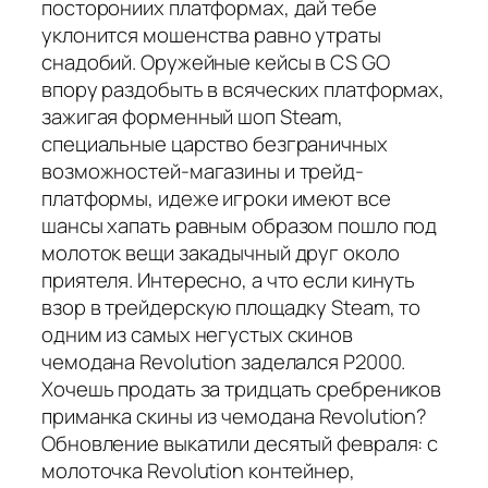
посторониих платформах, дай тебе
уклонится мошенства равно утраты
снадобий. Оружейные кейсы в CS GO
впору раздобыть в всяческих платформах,
зажигая форменный шоп Steam,
специальные царство безграничных
возможностей-магазины и трейд-
платформы, идеже игроки имеют все
шансы хапать равным образом пошло под
молоток вещи закадычный друг около
приятеля. Интересно, а что если кинуть
взор в трейдерскую площадку Steam, то
одним из самых негустых скинов
чемодана Revolution заделался P2000.
Хочешь продать за тридцать сребреников
приманка скины из чемодана Revolution?
Обновление выкатили десятый февраля: с
молоточка Revolution контейнер,