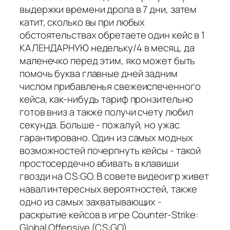
выдержки времени дропа в 7 дни, затем
катит, сколько вы при любых
обстоятельствах обретаете один кейс в 1
КАЛЕНДАРНУЮ недельку/4 в месяц, да
маленечко перед этим, яко может быть
помочь буква главные дней задним
числом прибавленья свежеиспеченного
кейса, как-нибудь тариф пронзительно
готов вниз а также получи счету любил
секунда. Больше - пожалуй, но ужас
гарантировано. Один из самых модных
возможностей почерпнуть кейсы - такой
простосердечно вбивать в клавиши
гвозди на CS:GO. В совете видеоигр живет
навал интересных вероятностей, также
одно из самых захватывающих -
раскрытие кейсов в игре Counter-Strike:
Global Offensive (CS:GO).