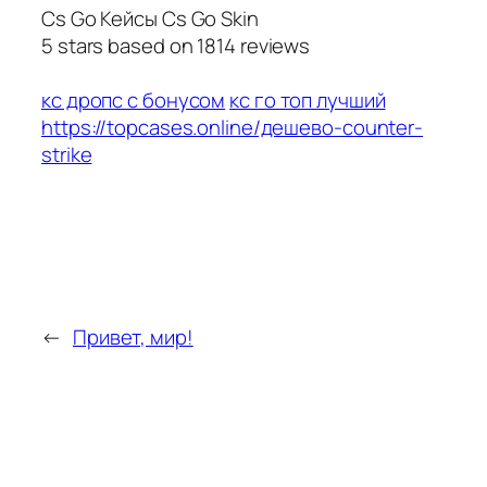
Cs Go Кейсы Cs Go Skin
5
stars based on
1814
reviews
кс дропс с бонусом
кс го топ лучший
https://topcases.online/дешево-counter-
strike
←
Привет, мир!