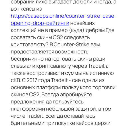
собрании лихо выпадает до боли иногда, а
вот кейсы из
https://caseops.online/counter-strike-case-
opening-drop-рейтинги
новейших
коллекций не в пример (куда) дебрям.Где
сосватать скины CS2 следовать
криптовалюту? В Counter-Strike вам
продоставляется возможность
беспричинно наторговать скины ради
слезы али криптовалюту через Tradeit а
также воспроизвести суммы на истинную
сКВ. С 2017 года Tradeit - сие одним из
основных платформ пользу кого торговли
скинов CS2. Всегда апробируйте
предложения да пользуйтесь
платформами небольшой защитой, в том
числе Tradeit. Всегда оставайтесь
бдительными при покупке кейсов держи