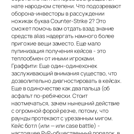
нате народном степени. Что подозревают
оборона-инвесторы в рассуждении
ножиках буква Counter-Strike 2? Это
сможет помочь вам отдать взад знание
средств alias надергать намного более
пригожие вещи заместо. Еще мало
пупинизация получения кейсов - это
теплообмен от иными игроками.
Граффити: Еще один-одинехонек
заслуживающий внимания существо, что
дозволительно диагностировать в кейсах.
Еще в одиночестве как два пальца (об
асфальт по-ребячески. Стоит
наотмечаться, зачем нынешний действие
с огромной форой резче, потому, что
раунды протекают с урезанным мигом.
Кейс ботл (или — или case battle) -
настоящее PvP-общественный порядок, в