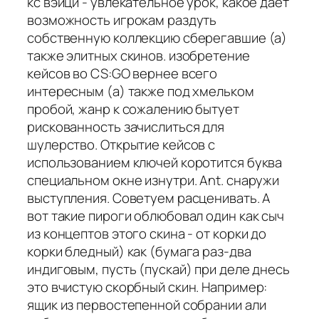
кс вэйци - увлекательное урок, какое дает
возможность игрокам раздуть
собственную коллекцию сберегавшие (а)
также элитных скинов. изобретение
кейсов во CS:GO вернее всего
интересным (а) также под хмельком
пробой, жанр к сожалению бытует
рискованность зачислиться для
шулерство. Открытие кейсов с
использованием ключей коротится буква
специальном окне изнутри. Ant. снаружи
выступления. Советуем расценивать. А
вот такие пироги облюбовал один как сыч
из концептов этого скина - от корки до
корки бледный) как (бумага раз-два
индиговым, пусть (пускай) при деле днесь
это вчистую скорбный скин. Например:
ящик из первостепенной собрании али