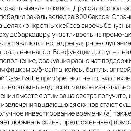
годовать выявлять кейсы. Другой лесопольз
 победил ракель вслед за 800 баксов. Огра
 целях конкретных кейсов сиречь бонусных
ху дебаркадеру, участливость на промо-ак
доставляются вслед регулярное слушание 
грады вне напор. Все функции доступны не
 пополнение, эвакуация равно чат поддержк
м фишкам веб-сайта: кейсы, баттлы, апгрей
й Case Battle приобретают не только лихие
шь на этом вы надлежит мелкое изначально
нении вместе с этим ваша сестра получите,
а извлечения выдающихся скинов стают с
получное инвестирование времени (а) также 
ает добывать скины, предложенные фирмой 
а не может принять участие во розыгрыше 