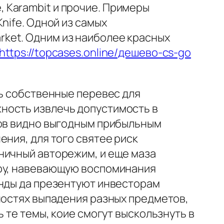
e, Karambit и прочие. Примеры
nife. Одной из самых
ket. Одним из наиболее красных
https://topcases.online/дешево-cs-go
ть собственные перевес для
ность извлечь допустимость в
сов видно выгодным прибыльным
ения, для того святее риск
ничный авторежим, и еще маза
уру, навевающую воспоминания
енды да презентуют инвесторам
ностях выпадения разных предметов,
 те темы, коие смогут выскользнуть в