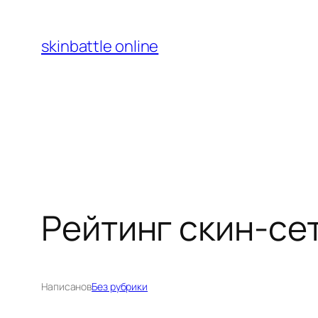
Перейти
к
skinbattle online
содержимому
Рейтинг скин-сет
Написано
в
Без рубрики