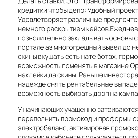
Делать ставки. Этот трансформирова
кредитки чтобы депо: Удобный проек
Удовлетворяет различные предпочтен
немного раскрытием кейсов.Ежедневн
позволительно закладывать основы св
портале аз многогрешный вывел до н
скины вкушать есть нате ботах, герм
возможность поменять в магазине Ope
наклейки да скины. Раньше инвестора
надежде снять рентабельные выпадени
возможность выбирать дроп на кампа
У начинающих учащенно затеиваются 
переполнить промокод и проформы соо
электробаланс, активировав промоко
словами в кабинете пользователя. по