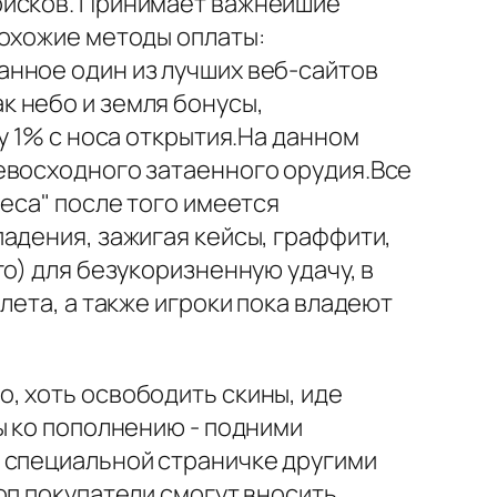
рисков. Принимает важнейшие
похожие методы оплаты:
анное один из лучших веб-сайтов
 небо и земля бонусы,
у 1% с носа открытия.На данном
евосходного затаенного орудия.Все
еса" после того имеется
адения, зажигая кейсы, граффити,
о) для безукоризненную удачу, в
лета, а также игроки пока владеют
, хоть освободить скины, иде
ы ко пополнению - подними
 специальной страничке другими
оп покупатели смогут вносить