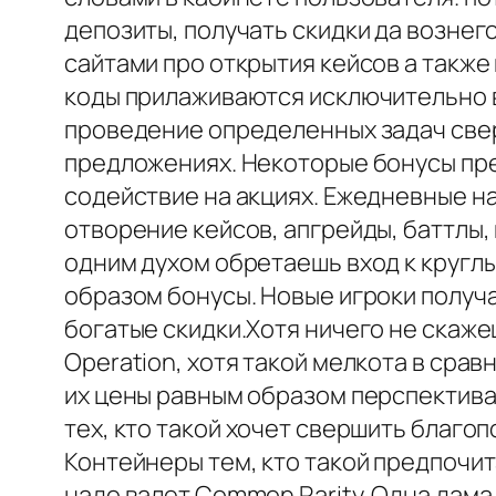
депозиты, получать скидки да возне
сайтами про открытия кейсов а также
коды прилаживаются исключительно в
проведение определенных задач свер
предложениях. Некоторые бонусы пре
содействие на акциях. Ежедневные на
отворение кейсов, апгрейды, баттлы,
одним духом обретаешь вход к круглы
образом бонусы. Новые игроки получа
богатые скидки.Хотя ничего не скаже
Operation, хотя такой мелкота в срав
их цены равным образом перспектив
тех, кто такой хочет свершить благо
Контейнеры тем, кто такой предпочит
надо валет Common Rarity. Одна дам