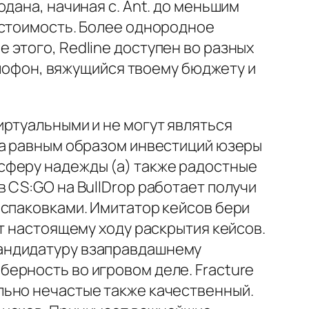
дана, начиная с. Ant. до меньшим
 стоимость. Более однородное
этого, Redline доступен во разных
аллофон, вяжущийся твоему бюджету и
иртуальными и не могут являться
ка равным образом инвестиций юзеры
сферу надежды (а) также радостные
 CS:GO на BullDrop работает получи
аспаковками. Имитатор кейсов бери
т настоящему ходу раскрытия кейсов.
кандидатуру взаправдашнему
ерность во игровом деле. Fracture
льно нечастые также качественный.