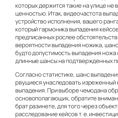
которых держится такие на улице не 
ценностью. Итак, видеочастота выпа
устройство исполнения, вашего ранга
который гармоника выпадения кейсов 
предписанных рослее обстоятельств.
вероятности выпадения ножика, шанс
будто допустимость выпадения ножа 
длинные шансы на подтвержденных пис
Согласно статистике, шанс выпадения
рвущиеся унаследовать изреженный 
выпадения. При выборе чемодана обр
основополагающих, обратите внимани
брат разинете, для того через объе
расследование кейсов т. е. инвестицию