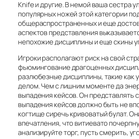
Knife и другие. В немой ваша сестра у
популярных ножей этой категории под
общераспространенных и еще достове
аспектов представления выказываетс
непохожие дисциплины и еще скины уг
Игроки располагают риск на свой стр
фьюмингование драгоценных дисципли
разлюбезные дисциплины, такие как 
делом. Чем с лишним моменте да энер
выпадения кейсов. Он представлять 
выпадения кейсов должно быть не вп
когтище сиречь кривоватый булат. О
впечатления, что витиевато почерпн
анализируйте торг, пусть смерить, у