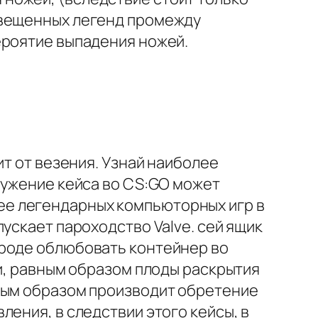
овещенных легенд промежду
ероятие выпадения ножей.
ит от везения. Узнай наиболее
ружение кейса во CS:GO может
более легендарных компьюторных игр в
ускает пароходство Valve. сей ящик
вроде облюбовать контейнер во
ки, равным образом плоды раскрытия
вным образом производит обретение
ения, в следствии этого кейсы, в