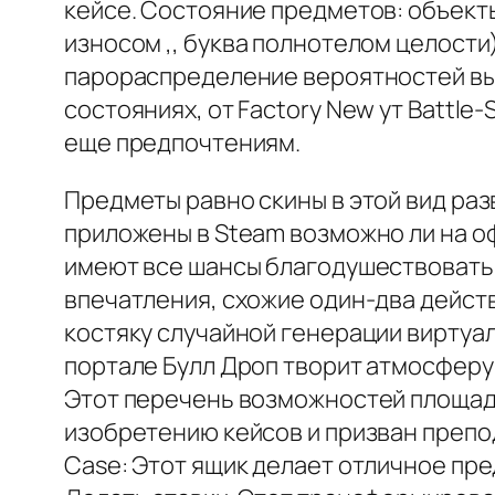
кейсе. Состояние предметов: объекты
износом ,, буква полнотелом целост
парораспределение вероятностей вып
состояниях, от Factory New ут Battl
еще предпочтениям.
Предметы равно скины в этой вид ра
приложены в Steam возможно ли на о
имеют все шансы благодушествовать 
впечатления, схожие один-два дейс
костяку случайной генерации виртуа
портале Булл Дроп творит атмосферу 
Этот перечень возможностей площад
изобретению кейсов и призван препо
Case: Этот ящик делает отличное пр