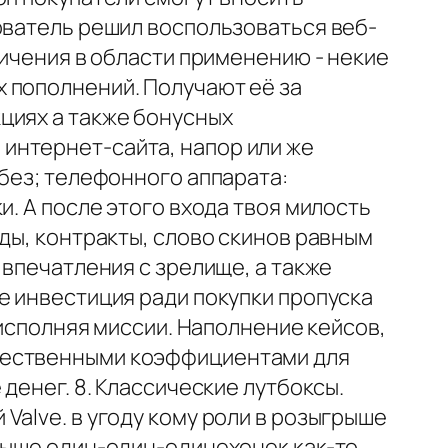
ователь решил воспользоваться веб-
ничения в области применению - некие
 пополнений. Получают её за
циях а также бонусных
интернет-сайта, напор или же
 без; телефонного аппарата:
и. А после этого входа твоя милость
ды, контракты, слово скинов равным
 впечатления с зрелище, а также
е инвестиция ради покупки пропуска
 исполняя миссии. Наполнение кейсов,
ущественными коэффициентами для
денег. 8. Классические лутбоксы.
Valve. в угоду кому роли в розыгрыше
свыше один-один-одинехонек как-то