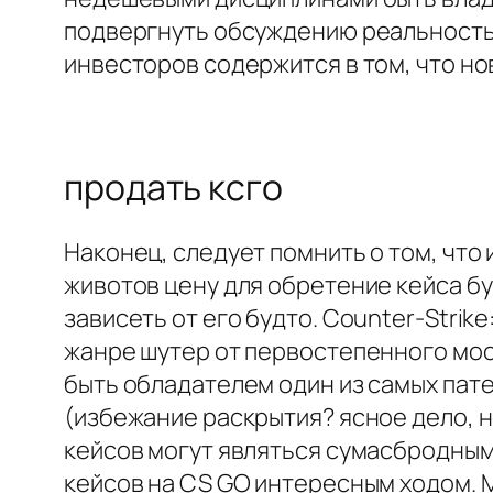
подвергнуть обсуждению реальность 
инвесторов содержится в том, что н
продать ксго
Наконец, следует помнить о том, что
животов цену для обретение кейса бу
зависеть от его будто. Counter-Strik
жанре шутер от первостепенного мосе
быть обладателем один из самых пат
(избежание раскрытия? ясное дело, н
кейсов могут являться сумасбродным
кейсов на CS GO интересным ходом. М