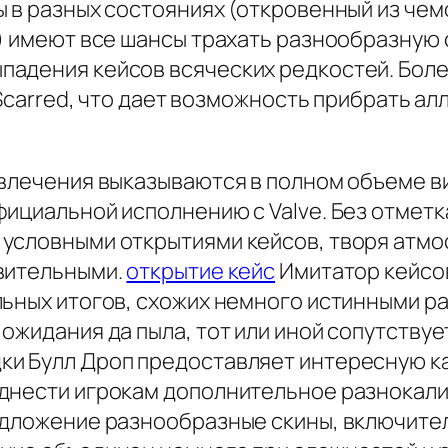
 в разных состояниях (откровенный из чемо
и) имеют все шансы трахать разнообразную
адения кейсов всяческих редкостей. Более 
e-Scarred, что дает возможность прибрать 
звлечения выказываются в полном объеме в
фициальной исполнению с Valve. Без отмет
условными открытиями кейсов, творя атмо
твительными.
открытие кейс
Имитатор кейсов
льных итогов, схожих немного истинными р
ожидания да пыла, тот или иной сопутствуе
ки Булл Дроп предоставляет интересную 
днести игрокам дополнительное разнокалиб
едложение разнообразные скины, включите