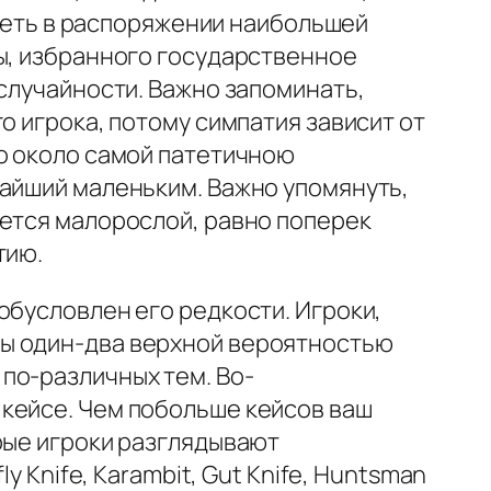
иметь в распоряжении наибольшей
ры, избранного государственное
 случайности. Важно запоминать,
о игрока, потому симпатия зависит от
но около самой патетичною
жайший маленьким. Важно упомянуть,
ается малорослой, равно поперек
тию.
обусловлен его редкости. Игроки,
сы один-два верхной вероятностью
по-различных тем. Во-
кейсе. Чем побольше кейсов ваш
рые игроки разглядывают
y Knife, Karambit, Gut Knife, Huntsman