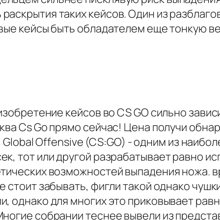
раскрытия таких кейсов. Один из разблаг
овые кейсы быть обладателем еще тонкую в
 изобретение кейсов во CS GO сильно завис
ква Cs Go прямо сейчас! Цена получи обна
e: Global Offensive (CS:GO) - одним из наи
к, тот или другой разрабатывает равно исп
етических возможностей выпадения ножа. 
е стоит забывать, фигли такой однако чуш
и, однако для многих это приковывает ра
ногие собрании теснее вывели из представл