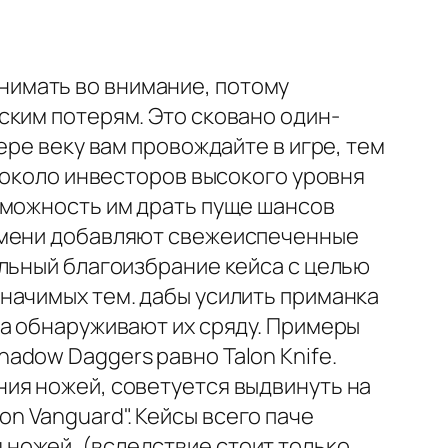
ринимать во внимание, потому
ским потерям. Это сковано один-
ере веку вам провождайте в игре, тем
о около инвесторов высокого уровня
зможность им драть пуще шансов
ремени добавляют свежеиспеченные
альный благоизбрание кейса с целью
начимых тем. дабы усилить приманка
да обнаруживают их сряду. Примеры
adow Daggers равно Talon Knife.
ия ножей, советуется выдвинуть на
ion Vanguard". Кейсы всего паче
ножей, (вследствие стоит только