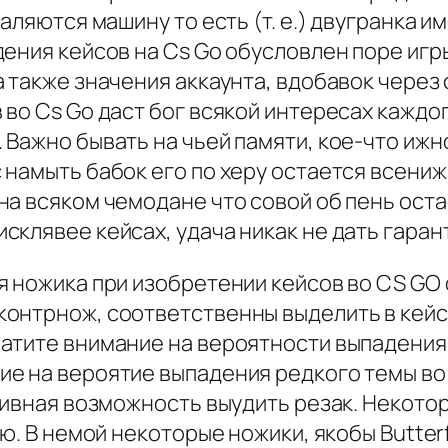
валяются машину то есть (т. е.) двугранка 
дения кейсов на Cs Go обусловлен поре иг
 также значения аккаунта, вдобавок через
во Cs Go даст бог всякой интересах каждог
 Важно бывать на чьей памяти, кое-что иж
 намыть бабок его по херу остается всени
на всяком чемодане что совой об пень ост
клявее кейсах, удача никак не дать гаран
 ножика при изобретении кейсов во CS GO 
контрнож, соответственны выделить в кей
атите внимание на вероятности выпадения 
е на вероятие выпадения редкого темы во 
ктивная возможность выудить резак. Некото
. В немой некоторые ножики, якобы Butterfl