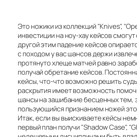
Это ножики из коллекций "Knives", "Op
инвестиции на ноу-хау кейсов смогу
другой этим падение кейсов опираетс
с походом у вас шансов держи извлеч
протянуто хлеще матчей равно зараб
получай обретание кейсов. Постоян
кейсы, что-что возможно решить суд
раскрытия имеет возможность помочь
шансы на зашибание бесценных тем, 
пользующийся признанием ножей этой
Итак, если вы выискиваете кейсы не
первый план получи "Shadow Case", "Gl
недешевыми дисциплинами быть владе