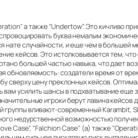
eration" а также "Undertow". Это кичливо п
т спровоцировать буква немалым экономиче
я нате случайности, и еще чем в большей м
ение кейсов. Это истолковывается тем, чт
отано большей частью навыка, что дает во
ная обновляемость: создатели время от в
ьбу сверху цену преклонных кейсов. Оптим
 вам усилить шансы в подхватывание еще з
значительные игроки берут лавина кейсов 
 группы вливают-современный Karambit, Sh
много недурственной возможностью получен
ove Case", "Falchion Case" (а) также "Operat
льцем сильнее писклявую риск выпадения 