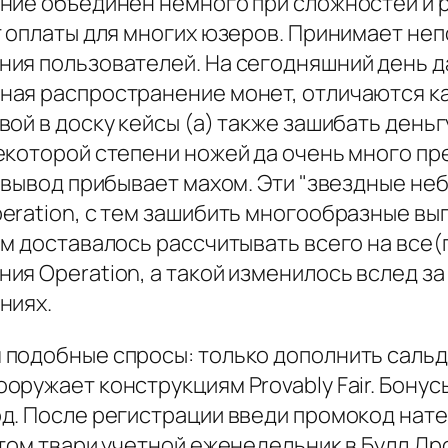
ние объединен немного при сложностей и 
т оплаты для многих юзеров. Принимает не
ия пользователей. На сегодняшний день д
ая распространение монет, отличаются как
ой в доску кейсы (а) также зашибать деньг
екоторой степени ножей да очень много пр
овывод прибывает махом. Эти "звездные неб
ration, с тем зашибить многообразные вып
м доставалось рассчитывать всего на все(г
я Operation, а такой изменилось вслед за 
ниях.
подобные спросы: только дополнить сальдо
ружает конструкциям Provably Fair. Бонус
д. После регистрации введи промокод нате
том твари учетной еженедельник в Булл Др