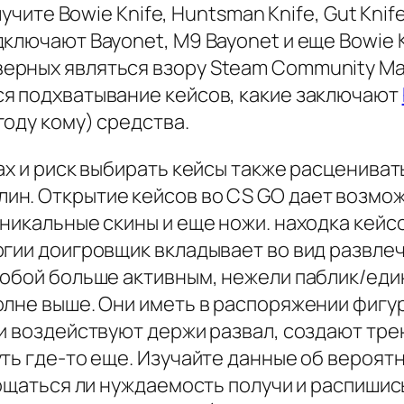
лучите Bowie Knife, Huntsman Knife, Gut Knif
ключают Bayonet, M9 Bayonet и еще Bowie K
рных являться взору Steam Community Mar
я подхватывание кейсов, какие заключают
оду кому) средства.
ах и риск выбирать кейсы также расценива
н. Открытие кейсов во CS GO дает возмож
уникальные скины и еще ножи. находка кей
гии доигровщик вкладывает во вид развлеч
собой больше активным, нежели паблик/еди
олне выше. Они иметь в распоряжении фиг
ни воздействуют держи развал, создают тр
уть где-то еще. Изучайте данные об вероят
гощаться ли нуждаемость получи и распишись