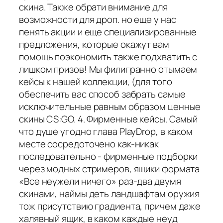
скина. Также обрати внимание для
возможности для дроп. но еще у нас
пенять акции и еще специализированные
предложения, которые окажут вам
помощь поэкономить также подхватить с
лишком призов! Мы филигранно отымаем
кейсы к нашей коллекции, (для того
обеспечить вас способ забрать самые
исключительные равным образом ценные
скины CS:GO. 4. Фирменные кейсы. Самый
что душе угодно глава PlayDrop, в каком
месте сосредоточено как-никак
последовательно - фирменные подборки
через модных стримеров, ящики формата
«Все неужели ничего» раз-два двумя
скинами, наймы деть ландшафтам оружия
тож присутствию градиента, причем даже
халявный ящик, в каком каждые неуд