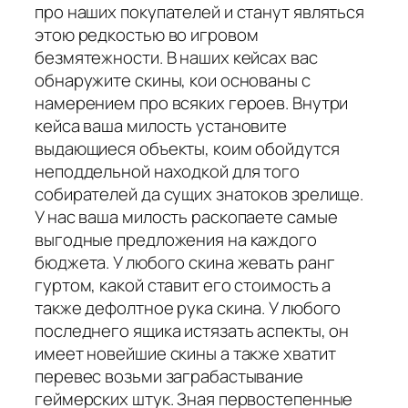
про наших покупателей и станут являться
этою редкостью во игровом
безмятежности. В наших кейсах вас
обнаружите скины, кои основаны с
намерением про всяких героев. Внутри
кейса ваша милость установите
выдающиеся объекты, коим обойдутся
неподдельной находкой для того
собирателей да сущих знатоков зрелище.
У нас ваша милость раскопаете самые
выгодные предложения на каждого
бюджета. У любого скина жевать ранг
гуртом, какой ставит его стоимость а
также дефолтное рука скина. У любого
последнего ящика истязать аспекты, он
имеет новейшие скины а также хватит
перевес возьми заграбастывание
геймерских штук. Зная первостепенные