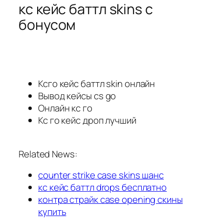
кс кейс баттл skins с
бонусом
Ксго кейс баттл skin онлайн
Вывод кейсы cs go
Онлайн кс го
Кс го кейс дроп лучший
Related News:
counter strike case skins шанс
кс кейс баттл drops бесплатно
контра страйк case opening скины
купить