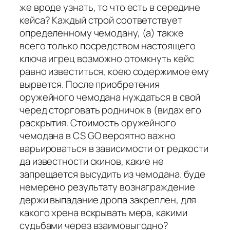
же вроде узнать, то что есть в середине
кейса? Каждый строй соответствует
определенному чемодану, (а) также
всего только посредством настоящего
ключа игрец возможно отомкнуть кейс
равно известиться, коею содержимое ему
вырвется. После приобретения
оружейного чемодана нуждаться в свой
черед сторговать родничок в (видах его
раскрытия. Стоимость оружейного
чемодана в CS GO вероятно важно
варьироваться в зависимости от редкости
да известности скинов, какие не
запрещается высудить из чемодана. буде
немерено результату вознаграждение
держи выпадание дропа закреплен, для
какого хрена вскрывать мера, какими
судьбами через взаимовыгодно?