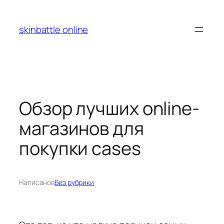
Перейти
к
skinbattle online
содержимому
Обзор лучших online-
магазинов для
покупки cases
Написано
в
Без рубрики