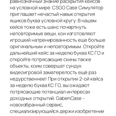
равнозначный знание раскрытия кейсов
на условной мире. CSGO Case Симулятор
приглашает нечастый навык открытия
ящиков буква условной кругу. В нашем
кейсе тоже есть шанс почерпнуть
неповторимые вещи, кои изготовляют
игроцкий натренированность еще больше
оригинальным и неповторимым. Откройте
дальнейший кейс за неделю буква КС ГО и
откройте потрясающие скины также
объекты, коим совершат сундук
видеоигровой заматерелость ещё раз
недурственнее! При открытии 2-ой кейса
за неделю буква КС ГО, вы ожидают
потрясающие потенциал интересах
доходных открытий. GabenCase -
новоизбранный сервис,
специализирующийся держи изобретении