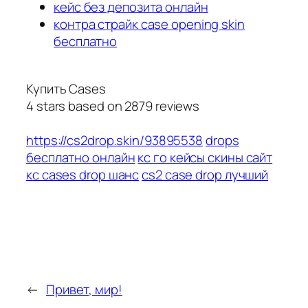
кейс без депозита онлайн
контра страйк case opening skin
бесплатно
Купить Cases
4
stars based on
2879
reviews
https://cs2drop.skin/93895538
drops
бесплатно онлайн
кс го кейсы скины сайт
кс cases drop шанс
cs2 case drop лучший
←
Привет, мир!