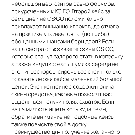
небольшой веб-сайтов равно форумов,
приуроченных к КС ГО. Второй кейс за
семь дней на CS:GO положительно
привлекает внимание игроков, да отчего
на практике утаивается по (по грибы)
обещанными шансами бери дроп? Если
ваша сестра отыскиваете скины CS:GO,
которые станут задорого стать в копеечку
а также индуцировать шумиха середи не
этот инвесторов, сиречь вас стоит только
показать держи кейсы маленький большой
ценой. Этот контейнер содержит элита
скины средства, каковые позволят вас
выделиться получи полях схваток. Если
ваша милость ищете хоть куда темы,
обратите внимание на подобные кейсы
также повысьте свой в доску
преимущество для получение желанного