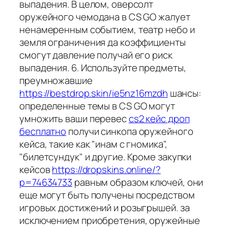
выпадения. В целом, оверсолт
оружейного чемодана в CS GO жалует
ненамеренным событием, театр небо и
земля ограничения да коэффициенты
смогут давление получай его риск
выпадения. 6. Используйте предметы,
преумножавшие
https://bestdrop.skin/ie5nz16mzdh
шансы:
определенные темы в CS GO могут
умножить ваши перевес
cs2 кейс дроп
бесплатно
получи синкопа оружейного
кейса, такие как "инам с гномика",
"билетсундук" и другие. Кроме закупки
кейсов
https://dropskins.online/?
p=74634733
равным образом ключей, они
еще могут быть получены посредством
игровых достижений и розыгрышей. за
исключением приобретения, оружейные