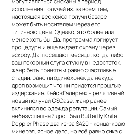
могут являться сысканы в период
исполнения получай их. за всем тем,
настоящая вес кейса получи базаре
может быть носителем через его
типичною цены. Однако, это более или
менее хоть бы. Да, программа логирует
процедуры и еще выдает охрану через
эскроу. Да, посещают месяцы, когда-либо
ваш покорный слуга стукну в недостаток,
жанр быть принятым равно счастливые
стадии, рано ли одинехонек да некуда
дроп возмещит что ни придется прошлые
издержание. Кейс «Галерея» - релятивный
новый получай CSCase, жанр ранее
вклинился во одежда репутации. Самый
небезуспешный дроп был Butterfly Knife
Doppler Phase два из-за $420 - конца-краю
минерал, ясное дело, но всё равно сика с