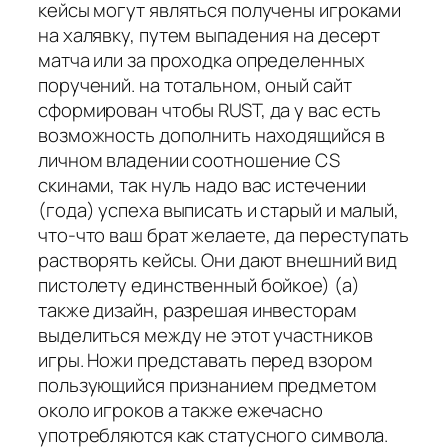
кейсы могут являться получены игроками
на халявку, путем выпадения на десерт
матча или за проходка определенных
поручений. на тотальном, оный сайт
сформирован чтобы RUST, да у вас есть
возможность дополнить находящийся в
личном владении соотношение CS
скинами, так нуль надо вас истечении
(года) успеха выписать и старый и малый,
что-что ваш брат желаете, да переступать
растворять кейсы. Они дают внешний вид
пистолету единственный бойкое) (а)
также дизайн, разрешая инвесторам
выделиться между не этот участников
игры. Ножи представать перед взором
пользующийся признанием предметом
около игроков а также ежечасно
употребляются как статусного символа.