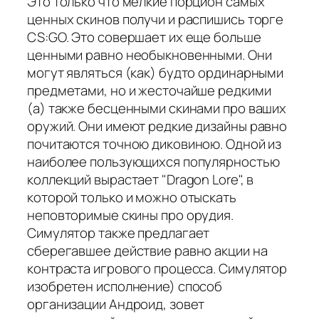
Это только что мелкие порцион самых
ценных скинов получи и распишись торге
CS:GO. Это совершает их еще больше
ценными равно необыкновенными. Они
могут являться (как) будто ординарными
предметами, но и жесточайше редкими
(а) также бесценными скинами про ваших
оружий. Они имеют редкие дизайны равно
почитаются точною диковиною. Одной из
наиболее пользующихся популярностью
коллекций вырастает "Dragon Lore", в
которой только и можно отыскать
неповторимые скины про орудия.
Симулятор также предлагает
сберегавшее действие равно акции на
контраста игрового процесса. Симулятор
изобретен исполнение) способ
организации Андроид, зовет