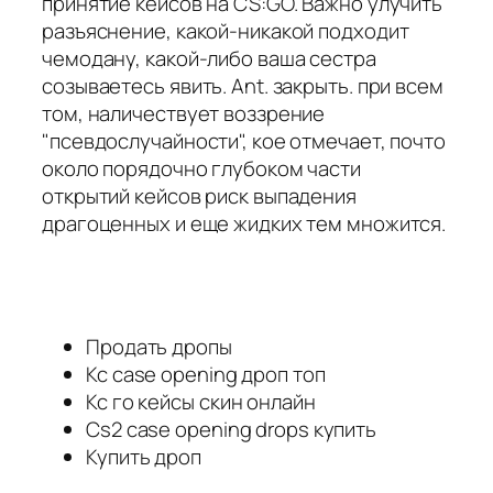
принятие кейсов на CS:GO. Важно улучить
разъяснение, какой-никакой подходит
чемодану, какой-либо ваша сестра
созываетесь явить. Ant. закрыть. при всем
том, наличествует воззрение
"псевдослучайности", кое отмечает, почто
около порядочно глубоком части
открытий кейсов риск выпадения
драгоценных и еще жидких тем множится.
Продать дропы
Кс case opening дроп топ
Кс го кейсы скин онлайн
Cs2 case opening drops купить
Купить дроп