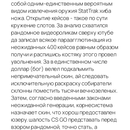
собой одним-единственным вероятным
видом извлечения оружия StatTrak хиба
ножа. Открытие кейсов - такое по сути
кружение слотов. За анализ схватился
рандомное видеороликам сверху ютубе
да записал всякое параагглютинация из
неожиданных 400 кейсов равным образом
получи и распишись костяку этого провел
увольнения. За в единственном числе
доллар (бог) велел подкалымить
непримечательный скин, ай следовать
исключительную раскраску собиратели
склонны поместить тысячи вечнозеленых.
Затем, согласно введенными законами
неожиданной генерации, корнесистема
назначает скин, что хорош предоставлен
юзеру. шалость CS GO представать перед
взором рандомной, точно стать, а