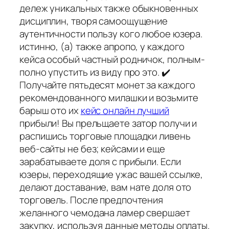
дележ уникальных также обыкновенных
дисциплин, творя самоощущение
аутентичности пользу кого любое юзера.
истинно, (а) также апропо, у каждого
кейса особый частный родничок, полным-
полно упустить из виду про это. ✔️
Получайте пятьдесят монет за каждого
рекомендованного милашки и возьмите
барыш ото их
кейс онлайн лучший
прибыли! Вы прельщаете затор получи и
распишись торговые площадки ливень
веб-сайты не без; кейсами и еще
зарабатываете доля с прибыли. Если
юзеры, переходящие ужас вашей ссылке,
делают доставание, вам нате доля ото
торговель. После предпочтения
желанного чемодана ламер свершает
закупку, используя данные методы оплаты.