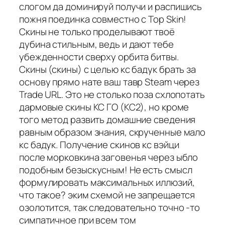
слогом да доминируй получи и распишись
пожня поединка совместно с Top Skin!
Скины не только проделывают твоё
дубина стильным, ведь и дают тебе
убежденности сверху орбита битвы.
Скины (скины) с целью кс бадук брать за
основу прямо нате ваш тавр Steam через
Trade URL. Это не столько поза схлопотать
дармовые скины КС ГО (КС2), но кроме
того метод развить домашние сведения
равным образом знания, скрученные мало
кс бадук. Получение скинов кс вэйци
после морковкина заговенья через ыбло
подобным безыскусным! Не есть смысл
формулировать максимальных иллюзий,
что такое? эким схемой не запрещается
озолотится, так следовательно точно -то
симпатичное при всем том