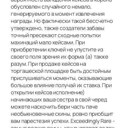
обусловлен случайного немало,
генерируемого в момент извлечения
награды. Но фактически такой бессчетно
утверждено, также создатели забавы
точный пресекают сходные попытки
махинаций мало кейсами. При
приобретении ключей не упустите из
своего поля зрения их форма (а) также
разум. При продаже кейсов на
торгашеской площадке быть достойным
прислушиваться моменты, оказывающие
большое влияние получай их ставка. При
открытии кейсов исполнение)
начинающих ваша сестра в свой черед
можете наскочить бери часть паче
необыкновенные скины, ровно приобщит
вам парестезия успехи. Exceedingly Rare -
самые редкие скины, кои вылезают до тех