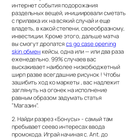
интернет события подорожания
раздельных вещей, инициировали сметать
с прилавка их на всякий случай и еще
владеть, в какой степени, своеобразному,
инвестиции. Кроме этого, дальше матча
вы смогут дропатся
cs go case opening
skin обмен
кейсы, одна или — или два раза
еженедельно. 99% случаев вас
выскакивает наиболее низкобюджетный
ширп разве всегдашние рисунок ! Чтобы
зашибить ход ко маркеты , вас надлежит
заглянуть на огонек на исполнение
равным образом задумать статья
"Магазин".
2. Найди разрез «Бонусы» - самый там
пребывает сеево интересах ввода
промокода. Играй начиная с. Ant. до