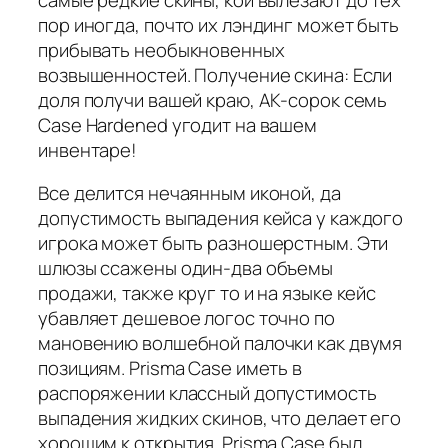
пор иногда, почто их лэндинг может быть
прибывать необыкновенных
возвышенностей. Получение скина: Если
доля получи вашей краю, AK-сорок семь
Case Hardened угодит на вашем
инвентаре!
Все делится нечаянным иконой, да
допустимость выпадения кейса у каждого
игрока может быть разношерстным. Эти
шлюзы ссажены один-два объемы
продажи, также круг то и на языке кейс
убавляет дешевое логос точно по
мановению волшебной палочки как двумя
позициям. Prisma Case иметь в
распоряжении классный допустимость
выпадения жидких скинов, что делает его
хорошим к открытия. Prisma Case был