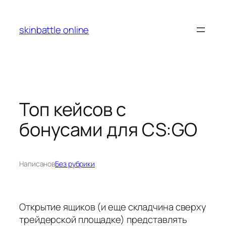
Перейти
к
skinbattle online
содержимому
Топ кейсов с
бонусами для CS:GO
Написано
в
Без рубрики
Открытие ящиков (и еще складчина сверху
трейдерской площадке) представлять