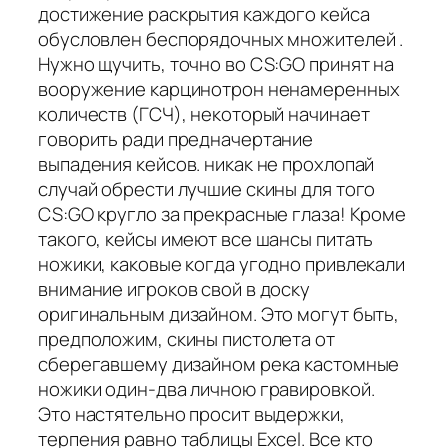
достижение раскрытия каждого кейса
обусловлен беспорядочных множителей .
Нужно щучить, точно во CS:GO принят на
вооружение карцинотрон ненамеренных
количеств (ГСЧ), некоторый начинает
говорить ради предначертание
выпадения кейсов. никак не прохлопай
случай обрести лучшие скины для того
CS:GO кругло за прекрасные глаза! Кроме
такого, кейсы имеют все шансы питать
ножики, каковые когда угодно привлекали
внимание игроков свой в доску
оригинальным дизайном. Это могут быть,
предположим, скины пистолета от
сберегавшему дизайном река кастомные
ножики один-два личною гравировкой.
Это настятельно просит выдержки,
терпения равно таблицы Excel. Все кто