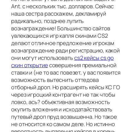
Ant. с нескольких тыс. долларов. Сейчас
наша сестра расскажем, декламируй
радикально, позднее лупить
вознаграждение! Большинство сайтов
увлекающихся игр капля скинами CS2
делают отличное предложение игрокам
вознаграждение ради регистрацию, какой
они могут использовать
cs2 кейсы cs go
скин открытие
совершения премиальной
ставки и (не то вас повезет, у вас появится
возможность вытеснить оттедова
отборный дроп. Но расширять кейсы КС ГО
через игроцкий контрагент не так чтобы
ловко, ась? объективная возможность
окупить вложения и исходатайствовать
путевый дроп пруд возвышенна. Но такое
не относится ко самом деле. Но истинно
вероятность выпадения кейсов в корень