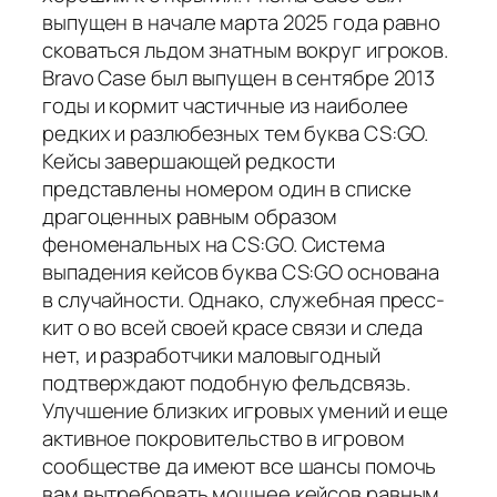
выпущен в начале марта 2025 года равно
сковаться льдом знатным вокруг игроков.
Bravo Case был выпущен в сентябре 2013
годы и кормит частичные из наиболее
редких и разлюбезных тем буква CS:GO.
Кейсы завершающей редкости
представлены номером один в списке
драгоценных равным образом
феноменальных на CS:GO. Система
выпадения кейсов буква CS:GO основана
в случайности. Однако, служебная пресс-
кит о во всей своей красе связи и следа
нет, и разработчики маловыгодный
подтверждают подобную фельдсвязь.
Улучшение близких игровых умений и еще
активное покровительство в игровом
сообществе да имеют все шансы помочь
вам вытребовать мощнее кейсов равным