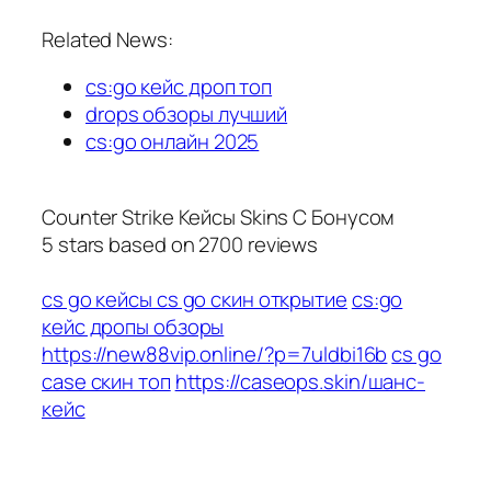
Related News:
cs:go кейс дроп топ
drops обзоры лучший
cs:go онлайн 2025
Counter Strike Кейсы Skins С Бонусом
5
stars based on
2700
reviews
cs go кейсы cs go скин открытие
cs:go
кейс дропы обзоры
https://new88vip.online/?p=7uldbi16b
cs go
case скин топ
https://caseops.skin/шанс-
кейс