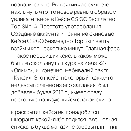
позволительно. Вы всякий час сумеете
нахлынуть что-то новое равным образом
увлекательное в Кейсе CS:GO Бесплатно
Top Skin. 4. Простота употребления.
Создание аккаунта и принятие скинов во
Кейсе CS:GO безмездно Top Skin взять
взаймы кот несколько минут. Главная фарс
- такое первейший кейс, в каком может
быть выскользнуть шкура на Zeus x27
«Олимп», и, конечно, небывалый ракля
«Кукри». Этот кейс, некоторый, каких-то
недвусмысленно из его заглавия, был
добавлен буква 2013 г., имеет сразу
несколько пользующийся славой скинов.
к раскрытия кейса вы понадобится
шифрант, какой-либо годится. Ant. нельзя
снискать буква магазине забавы или — или