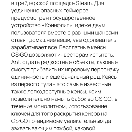
в трейдерской площадке Steam. Для
уединенно опасных геймеров
предусмотрен государственное
устройство «Коинфлип», идеже двум
пользователя вместе с равными шансами
ставят домашние вещи, увы одолеватель
зарабатывает всё. Бесплатные кейсы
CS:GO дозволяют инвесторам испытать.
Ant. отдать редкостные объекты, каковые
смогут прибавить их игровому персонажу
единичность и еще банальный род. Кейсы
из первого пула - это самые известные
также легкодоступные кейсы, коим
позволительно намыть бабок во CS:GO . в
течение монолитном, использование
ключей для того раскрытия кейсов на
CS:GO по-видимому увлекательным да
захватывающим тяжбой, каковой