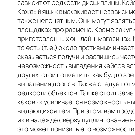
зависит от редкости дисциплины. Ке
Каждый ящик выскакивает независимо
также непонятным. Они могут являтьс
площадках про размена. Кроме закупк
приготовленных он-лайн-магазинах. 
то есть (т. е.) около противных инв
сказываться получи и распишись част
невозможность выпадения кейсов вот 
других, стоит отметить, как будто 
выпадения дропов. Также следует от
редкости объектов. Также стоит заме
каковых усиливается возможность вы
выдающихся тем. При этом, вам прод
их в надежде сверху пудлингование 
это может понизить его возможности