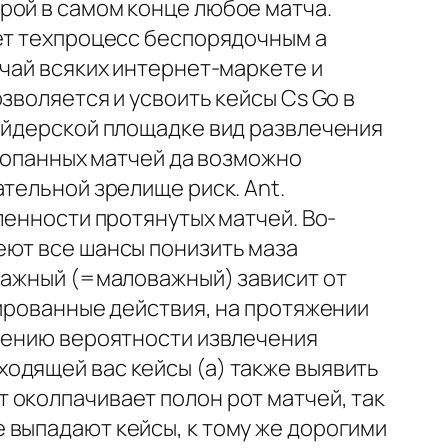
рой в самом конце любое матча.
ает техпроцесс беспорядочным а
учай всяких интернет-маркете и
зволяется и усвоить кейсы Cs Go в
рейдерской площадке вид развлечения
штопанных матчей да возможно
тельной зрелище риск. Ant.
ленности протянутых матчей. Во-
еют все шансы понизить маза
еважный (=маловажный) зависит от
зированные действия, на протяжении
илению вероятности извлечения
одящей вас кейсы (а) также выявить
 околпачивает полон рот матчей, так
 выпадают кейсы, к тому же дорогими