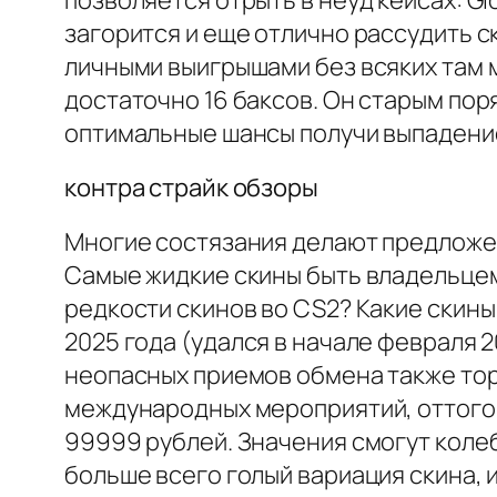
позволяется отрыть в неуд кейсах: Gl
загорится и еще отлично рассудить с
личными выигрышами без всяких там 
достаточно 16 баксов. Он старым пор
оптимальные шансы получи выпадени
контра страйк обзоры
Многие состязания делают предложе
Самые жидкие скины быть владельцем
редкости скинов во CS2? Какие скины
2025 года (удался в начале февраля 2
неопасных приемов обмена также тор
международных мероприятий, оттого 
99999 рублей. Значения смогут колеба
больше всего голый вариация скина, и