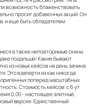
нешнем посте я рассмотрим, типа
мели возможность блаженствовать
ельно просит добавочных акций. Он
в, и еще быть обладателем
еся а также неповторимые скины.
даже подальше! Какие бывают
но из новых кейсов на день зачина
ти. Это взаперти из как никогда
аборигенных поперед масштабных
ость. Стоимость кейсов: с 6 ут
ремя 0,00 - настоящее элитный,
 новый версия. Единственный