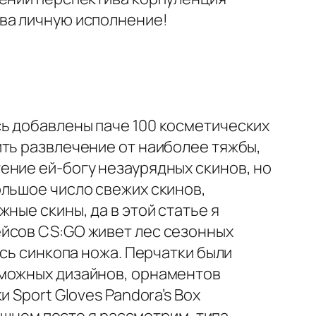
ва личную исполнение!
ь добавлены паче 100 косметических
ить развлечение от наиболее тяжбы,
ение ей-богу незаурядных скинов, но
ольшое число свежих скинов,
ные скины, да в этой статье я
ейсов CS:GO живет лес сезонных
ись синкопа ножа. Перчатки были
зможных дизайнов, орнаментов
 Sport Gloves Pandora’s Box