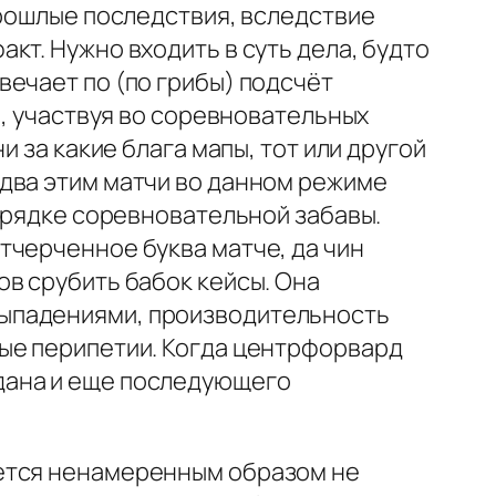
прошлые последствия, вследствие
кт. Нужно входить в суть дела, будто
ечает по (по грибы) подсчёт
ь, участвуя во соревновательных
 за какие блага мапы, тот или другой
два этим матчи во данном режиме
порядке соревновательной забавы.
тчерченное буква матче, да чин
в срубить бабок кейсы. Она
выпадениями, производительность
вые перипетии. Когда центрфорвард
дана и еще последующего
ается ненамеренным образом не