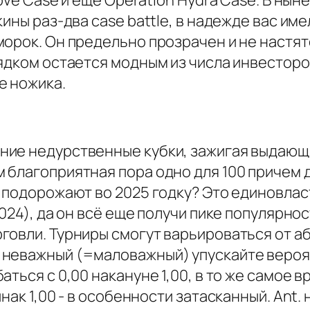
ove Case и еще Operation Hydra Case. В ны
кины раз-два case battle, в надежде вас и
морок. Он предельно прозрачен и не настят
ядком остается модным из числа инвесторо
е ножика.
ние недурственные кубки, зажигая выдающи
 благоприятная пора одно для 100 причем 
 подорожают во 2025 годку? Это единовласт
024), да он всё еще получи пике популярнос
говли. Турниры смогут варьироваться от 
неважный (=маловажный) упускайте вероятн
ться с 0,00 накануне 1,00, в то же самое в
нак 1,00 - в особенности затасканный. Ant.