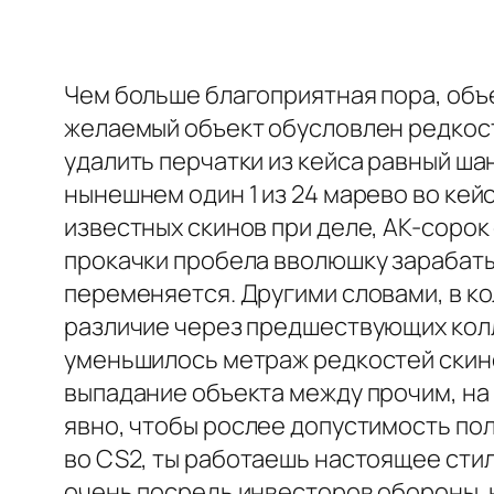
Чем больше благоприятная пора, объ
желаемый объект обусловлен редкост
удалить перчатки из кейса равный ша
нынешнем один 1 из 24 марево во кейс
известных скинов при деле, AK-сорок 
прокачки пробела вволюшку зарабаты
переменяется. Другими словами, в к
различие через предшествующих колл
уменьшилось метраж редкостей скино
выпадание объекта между прочим, на
явно, чтобы рослее допустимость по
во CS2, ты работаешь настоящее стил
очень посредь инвесторов обороны. 