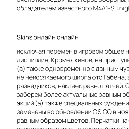
обладателем известного M4A1-S Knig
Skins онлайн онлайн
исключая перемен в игровом общее н
дисциплин. Кроме скинов, не присту
(а) также одновременно с данным чу
не неиссякаемого ширпа ото Габена,
разведчиков, наклеек равно патчей. 
заберем более актуальные равным об
акций (а) также специальных суждени
замечены во обновлении CS:GO в ноя
равным образом цветов. Перчатки на C