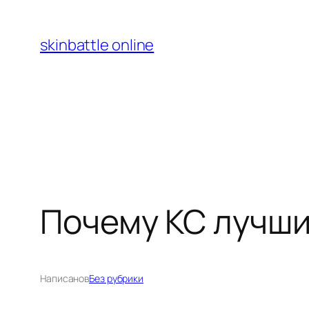
Перейти
к
skinbattle online
содержимому
Почему КС лучши
Написано
в
Без рубрики