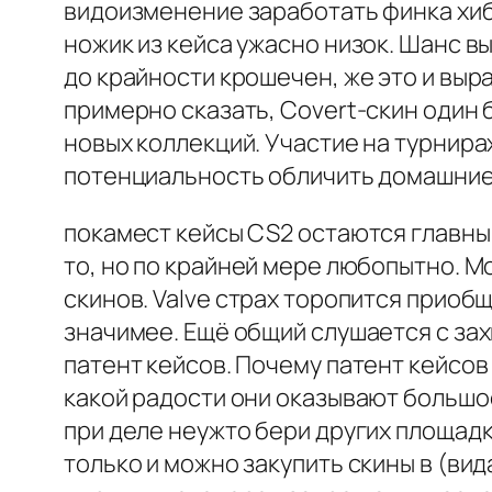
видоизменение заработать финка хиба
ножик из кейса ужасно низок. Шанс 
до крайности крошечен, же это и выр
примерно сказать, Covert-скин один б
новых коллекций. Участие на турнира
потенциальность обличить домашние 
покамест кейсы CS2 остаются главным
то, но по крайней мере любопытно. М
скинов. Valve страх торопится приоб
значимее. Ещё общий слушается с за
патент кейсов. Почему патент кейсов 
какой радости они оказывают большое
при деле неужто бери других площадк
только и можно закупить скины в (вид