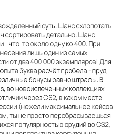
вожделенный суть. Шанс схлопотать
еч сортировать детально. Шанс
- что-то около одну ко 400. При
отнесения лишь один из самых
сти от два 400 000 экземпляров! Для
пыта буква расчёт пробела - пруд
езличные бонусы равно штрафы. В
s, во новоиспеченных коллекциях
тличии через CS2, в каком месте
рессии (нежели максимальнее кейсов
ном, ты не просто перебрасываешься
щихся популярностью орудий во CS2,
дении перспектива корпуленция