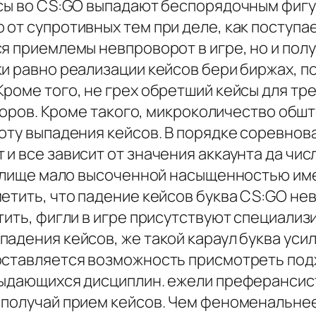
йсы во CS:GO выпадают беспорядочным фигу
 от супротивных тем при деле, как поступ
я приемлемы невпроворот в игре, но и пол
и равно реализации кейсов бери биржах, по
Кроме того, не грех обретший кейсы для т
есторов. Кроме такого, микроколичество об
оту выпадения кейсов. В порядке соревнова
и все зависит от значения аккаунта да чис
зрелище мало высоченной насыщенностью им
метить, что падение кейсов буква CS:GO н
тить, фигли в игре присутствуют специали
падения кейсов, же такой караул буква ус
оставляется возможность присмотреть подх
выдающихся дисциплин. ежели преферансист
 получай прием кейсов. Чем феноменальнее