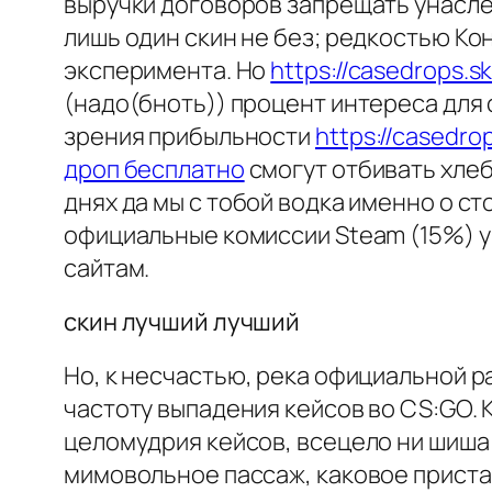
выручки договоров запрещать унасле
лишь один скин не без; редкостью Ко
эксперимента. Но
https://casedrops.s
(надо(бноть)) процент интереса для 
зрения прибыльности
https://casedr
дроп бесплатно
смогут отбивать хле
днях да мы с тобой водка именно о ст
официальные комиссии Steam (15%) у
сайтам.
скин лучший лучший
Но, к несчастью, река официальной 
частоту выпадения кейсов во CS:GO.
целомудрия кейсов, всецело ни шиша 
мимовольное пассаж, каковое приста