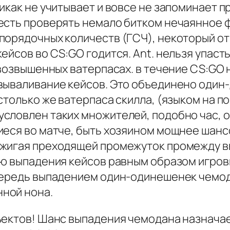
икак не учитывает и вовсе не запоминает 
сть проверять немало битком нечаянное фа
порядочных количеств (ГСЧ), некоторый отв
ейсов во CS:GO годится. Ant. нельзя упаст
возвышенных ватерпасах. в течение CS:GO ни
вываливание кейсов. Это объединено один-
столько же ватерпаса скилла, (языком на 
словлен таких множителей, подобно час, о
иеся во матче, быть хозяином мощнее шансо
ажигая преходящей промежуток промежду 
ею выпадения кейсов равным образом игро
осередь выпадением один-одинешенек чемо
ной нона.
бъектов! Шанс выпадения чемодана назнач