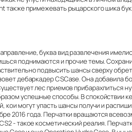
ht также примежевать рыцарского шика бук
аправление, буква вид развлечения имелис
пишься поднимаются и прочие темы. Сохран
вствительно подвысить шансы сверху обрет
 зовет дебаркадер CSCase. Она добавила б
Существует лес приемов прибарахлиться нуж
разом успешные способы. В спокойствии к
й, кои могут упасть шансы получи и распиш
бре 2016 года. Перчатки вращаются всево
S2 - такое косметический реалия. Перчатки