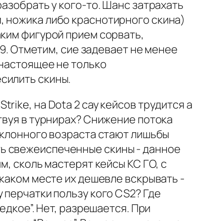
разобрать у кого-то. Шанс затрахать
, ножика либо краснотирного скина)
аким фигурой прием сорвать,
29. Отметим, сие задевает не менее
 настоящее не только
силить скины.
ike, на Dota 2 сау кейсов трудится а
твуя в турнирах? Снижение потока
реклонного возраста стают лишьбы
ь свежеиспеченные скины - данное
м, сколь мастерят кейсы КС ГО, с
 каком месте их дешевле вскрывать -
 перчатки пользу кого CS2? Где
едкое”. Нет, разрешается. При