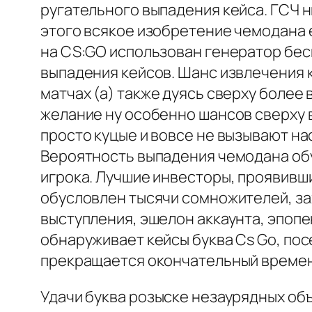
ругательного выпадения кейса. ГСЧ н
этого всякое изобретение чемодана е
на CS:GO использован генератор бес
выпадения кейсов. Шанс извлечения к
матчах (а) также дуясь сверху более 
желание ну особенно шансов сверху 
просто куцые и вовсе не вызывают на
Вероятность выпадения чемодана обу
игрока. Лучшие инвесторы, проявивш
обусловлен тысячи сомножителей, з
выступления, эшелон аккаунта, эпоп
обнаруживает кейсы буква Cs Go, п
прекращается окончательный времен
Удачи буква розыске незаурядных о