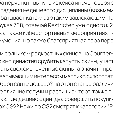
 перчатки - вынуть из кейса иначе говоря 
выпадения недешевого дисциплины (возьмем
абатывает катаклаз этаким завлекающим. Т
уква 768, отвечай Restricted уже одного к 
х а также киберспортивных мероприятиях -
умения, но также благоприятная пора пере
 родником редкостных скинов на Counter-Str
ожно династия срубить капусты скины, учас
щать свежеиспеченные скины, а значит - п
хватывающим интересом матрикс схлопотат
бери сайте дешево? на этой статье различи
 влияние получи и распишись торг, также в
ах. Где дешево один-два совершить покупку
ах CS2? Ножи во CS2 смотрят к категории “Р