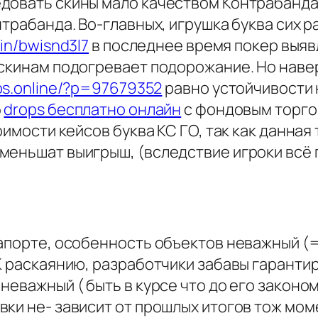
довать скины мало качеством Контрабанда и
нтрабанда. Во-главных, игрушка буква сих 
kin/bwisnd3l7
в последнее время покер выяв
скинам подогревает подорожание. Но навер
ops.online/?p=97679352
равно устойчивости
б
drops бесплатно онлайн
с фондовым торгом
оимости кейсов буква КС ГО, так как данная
меньшат выигрыш, (вследствие игроки всё
рапорте, особенность объектов неважный 
 К раскаянию, разработчики забавы гарант
неважный ( быть в курсе что до его законо
вки не- зависит от прошлых итогов тож мо