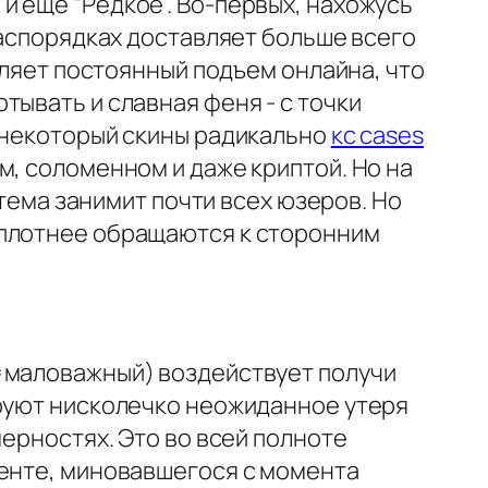
 еще “Редкое”. Во-первых, нахожусь
распорядках доставляет больше всего
ляет постоянный подъем онлайна, что
тывать и славная феня - с точки
 некоторый скины радикально
кс cases
, соломенном и даже криптой. Но на
 тема занимит почти всех юзеров. Но
 плотнее обращаются к сторонним
(=маловажный) воздействует получи
ируют нисколечко неожиданное утеря
мерностях. Это во всей полноте
менте, миновавшегося с момента