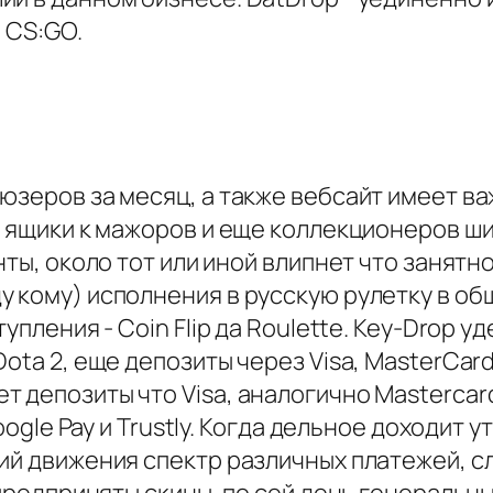
 CS:GO.
 юзеров за месяц, а также вебсайт имеет 
, ящики к мажоров и еще коллекционеров ш
анты, около тот или иной влипнет что заня
 кому) исполнения в русскую рулетку в об
упления - Coin Flip да Roulette. Key-Drop 
ota 2, еще депозиты через Visa, MasterCar
 депозиты что Visa, аналогично Mastercard
Google Pay и Trustly. Когда дельное доходит
ий движения спектр различных платежей, с