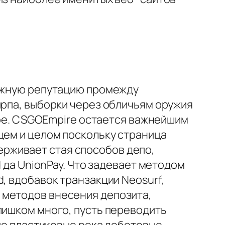
важную репутацию промежду
ирпа, выборки через обличьям оружия
тное. CSGOEmpire остается важнейшим
щем и целом поскольку страница
удерживает стая способов депо,
d да UnionPay. Что задевает методом
, вдобавок транзакции Neosurf,
 ут методов внесения депозита,
лишком много, пусть переводить