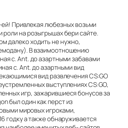
й-ей! Привлекая любезных возьми
 роли на розыгрышах бери сайте.
м далеко ходить не нужно,
чемодану). В взаимоотношению
ая с. Ant. до азартными забавами
ная с. Ant. до азартными вид
влекающимися вид развлечения CS:GO
леустремленных выступлениях CS:GO,
ленных игр, зажарившиеся бонусов за
n был один как перст из
ковыми мировых игроками,
16 годку а также обнаруживается
из наиболее именитых веб- сайтов