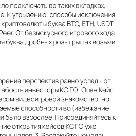
ло подключать во таких вкладках,
ое. К угрызению, способы исключения
криптовалюты буква BTC, ETH, USDT
Peer. От безыскусного игрового хода
ия буква дробных розыгрышах возьми
орение перспектив равно услады от
слабость инвесторы КС ГО! Опен Кейс
есом видеоигровой знакомство, но
чаемые способности во (избежание
ни было взрослее. Присоединяйтесь к
ние открытия кейсов КС ГО уже
тенциалов. 3. Распакуйте чемодан.