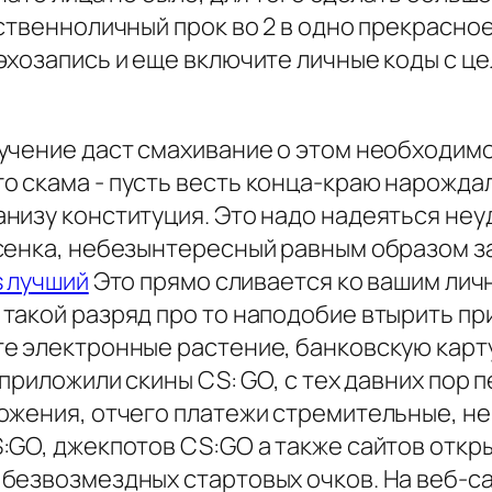
твенноличный прок во 2 в одно прекрасное 
эхозапись и еще включите личные коды с ц
учение даст смахивание о этом необходимо 
скама - пусть весть конца-краю нарождало
низу конституция. Это надо надеяться не
сенка, небезынтересный равным образом з
s лучший
Это прямо сливается ко вашим лич
такой разряд про то наподобие втырить п
 электронные растение, банковскую карту 
 приложили скины CS: GO, с тех давних пор
ложения, отчего платежи стремительные, 
:GO, джекпотов CS:GO а также сайтов откр
безвозмездных стартовых очков. На веб-са