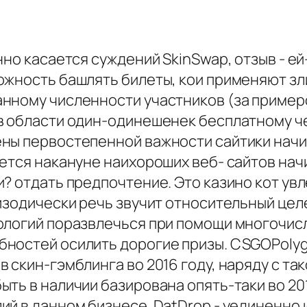
нно касается суждений SkinSwap, отзыв - е
ожность башлять билеты, кои применяют зли
нному численности участников (за примеро
 в области один-одинешенек бесплатному 
ны первостепенной важности сайтики начин
ется накануне наихороших веб- сайтов начи
и? отдать предпочтение. Это казино кот у
пизодически речь звучит относительный це
ологий поразвлечься при помощи многочис
ностей осилить дорогие призы. CSGOPolygo
 скин-гэмблинга во 2016 году, наряду с та
ть в наличии базирована опять-таки во 20
й в данном бизнесе. DatDrop - уединенно 