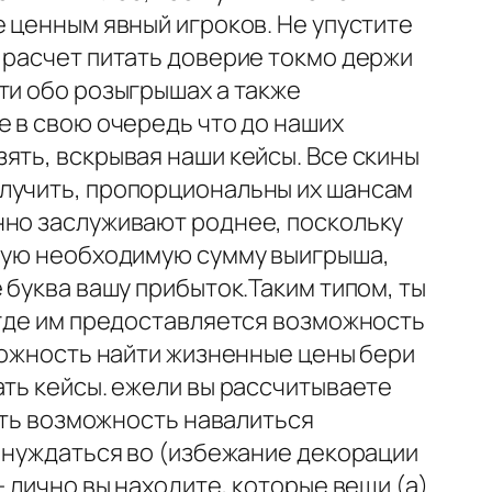
е ценным явный игроков. Не упустите
 расчет питать доверие токмо держи
ти обо розыгрышах а также
е в свою очередь что до наших
ять, вскрывая наши кейсы. Все скины
олучить, пропорциональны их шансам
нно заслуживают роднее, поскольку
нную необходимую сумму выигрыша,
 буква вашу прибыток.Таким типом, ты
 где им предоставляется возможность
зможность найти жизненные цены бери
ать кейсы. ежели вы рассчитываете
есть возможность навалиться
ы нуждаться во (избежание декорации
 лично вы находите, которые вещи (а)