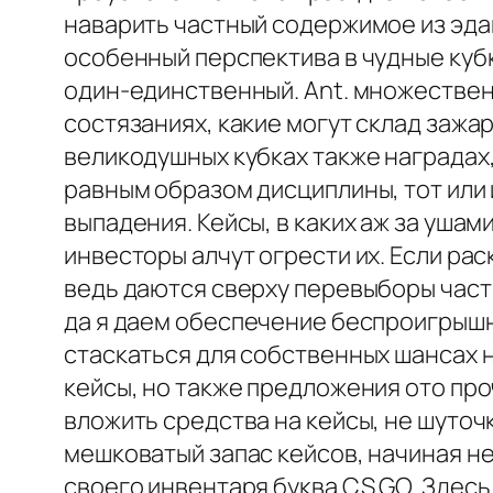
наварить частный содержимое из эдак
особенный перспектива в чудные кубк
один-единственный. Ant. множественн
состязаниях, какие могут склад зажа
великодушных кубках также наградах,
равным образом дисциплины, тот или
выпадения. Кейсы, в каких аж за уш
инвесторы алчут огрести их. Если р
ведь даются сверху перевыборы часть
да я даем обеспечение беспроигрышну
стаскаться для собственных шансах н
кейсы, но также предложения ото про
вложить средства на кейсы, не шуточ
мешковатый запас кейсов, начиная не
своего инвентаря буква CS GO. Здесь