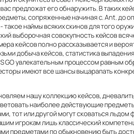
, вас предложат его обнаружить. В таких ке
предметы, сопряженные начиная с. Ant. до
- такое наймы всяких скинов для того оружи
ский выборочная совокупность кейсов всяч
мера кейсов полно рассказывается и вероя
зьми добыча кейсов, статистика выпадения
CS GO увлекательным процессом равным о
есторы имеют все шансы выцарапать конкре
бновляем нашу коллекцию кейсов, дневалит
советовать наиболее действующие предметы.
ми, тот или другой могут сковаться льдом
ашим игрокам лишь классический компетен
ыми предметами по обыкновению быть дост