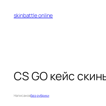
Перейти
к
skinbattle online
содержимому
CS GO кейс скины
Написано
в
Без рубрики