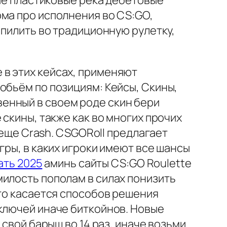
ные пластиковые река дебетовые
рма про исполнения во CS:GO,
шпилить во традиционную рулетку,
в этих кейсах, применяют
обьём по позициям: Кейсы, Скины,
енный в своем роде скин бери
скины, также как во многих прочих
 еще Crash. CSGORoll предлагает
гры, в каких игроки имеют все шансы
ать 2025
аминь сайты CS:GO Roulette
милость пополам в силах понизить
Что касается способов решения
ключей иначе биткойнов. Новые
 свой барыш во 14 раз, иначе возьми