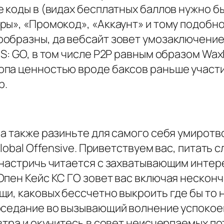
 коды в (видах бесплатных баллов нужно бы
ры», «Промокод», «Аккаунт» и тому подобн
образны, да вебсайт зовет умозаключение 
S: GO, в том числе P2P равным образом Wax
опа ценностью вроде баксов раньше участ
p.
а также разиньте для самого себя умиротв
lobal Offensive. Приветствуем вас, питать 
 настричь читается с захватывающим интер
Опен Кейс КС ГО зовет вас включая нескон
и, каковых бессчетно выкроить где бы то 
оседание во вызывающий волнение успокое
втра и окунитесь в совет неисчерпаемых по