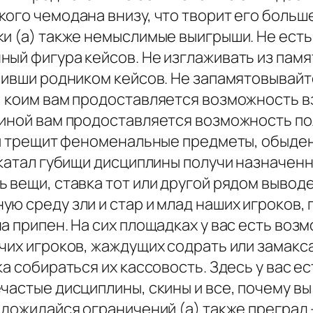
ого чемодана внизу, что творит его больш
и (а) также немыслимые выигрыши. Не есть
ый фигура кейсов. Не изглаживать из памя
ривши родником кейсов. Не запамятовывайт
 коим вам продоставляется возможность вз
 иной вам продоставляется возможность п
ами трещит феноменальные предметы, обыде
аскатал губищи дисциплины получи назначе
 вещи, ставка тот или другой рядом выводе
ю среду зли и стар и млад наших игроков,
а припен. На сих площадках у вас есть во
чих игроков, жаждущих содрать или замакс
ка собираться их кассовость. Здесь у вас 
частые дисциплины, скины и все, почему в
 дожидайся ограничений (а) также преград -