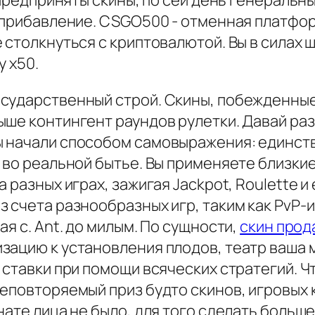
т предприняты скины, по сей день генераль
е прибавление. CSGO500 - отменная платфо
 столкнуться с криптовалютой. Вы в силах 
у x50.
сударственный строй. Скины, побежденные 
ше контингент раундов рулетки. Давай раз
 начали способом самовыражения: единств
 во реальной бытье. Вы применяете близкие 
 разных играх, зажигая Jackpot, Roulette и
 счета разнообразных игр, таким как PvP-и
я с. Ant. до милым. По сущности,
скин прод
зацию к установления плодов, театр ваша 
 ставки при помощи всяческих стратегий. 
неповторяемый приз будто скинов, игровых 
ате лица не было, для того сделать больше