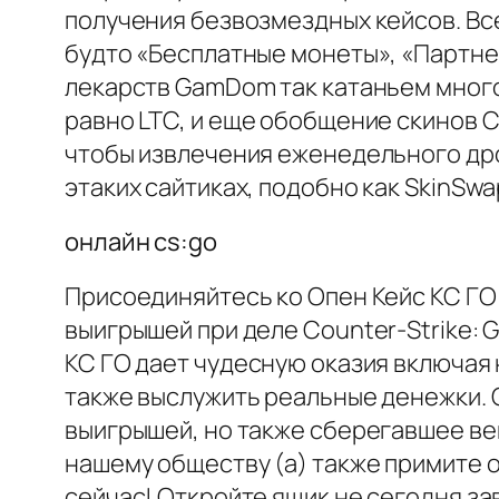
получения безвозмездных кейсов. Все
будто «Бесплатные монеты», «Партне
лекарств GamDom так катаньем много
равно LTC, и еще обобщение скинов C
чтобы извлечения еженедельного др
этаких сайтиках, подобно как SkinSwa
онлайн cs:go
Присоединяйтесь ко Опен Кейс КС ГО 
выигрышей при деле Counter-Strike: G
КС ГО дает чудесную оказия включая
также выслужить реальные денежки. 
выигрышей, но также сберегавшее вещ
нашему обществу (а) также примите 
сейчас! Откройте ящик не сегодня за