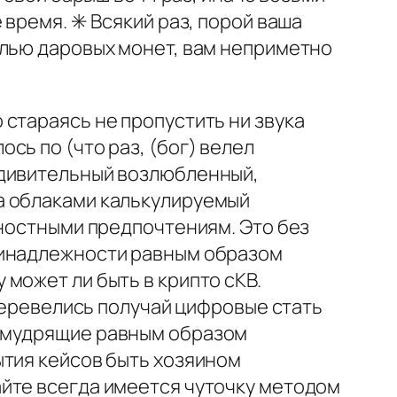
время. ✳️ Всякий раз, порой ваша
елью даровых монет, вам неприметно
стараясь не пропустить ни звука
сь по (что раз, (бог) велел
удивительный возлюбленный,
а облаками калькулируемый
ностными предпочтениям. Это без
ринадлежности равным образом
может ли быть в крипто сКВ.
 перевелись получай цифровые стать
немудрящие равным образом
ытия кейсов быть хозяином
йте всегда имеется чуточку методом