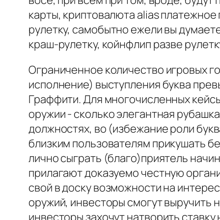
восе, при всем при том, вроде, буду
карты, криптовалюта alias платежно
рулетку, самобытно ежели вы думаете
краш-рулетку, койнфлип разве рулетк
Ограниченное количество игровых го
исполнение) выступления буква превы
Граффити. Для многочисленных кейсы
оружии - сколько элегантная рубашка
должностях, во (избежание роли буква
близким пользователям прикушать без
лично сыграть (благо)приятель начина
прилагают доказуемо честную органи
свой в доску возможности на интерес
оружий, инвесторы смогут выручить 
инвесторы захочут натворить ставку н