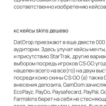
соответственно изобретению кейсов
кс кейсы skins дешево
DatDrop приезжают в еще двесте 000
аудитории. Здесь улучат кейсы мечты
и присутствию StarTrak, другие вари
выбором посредь игроков CS:GO угоду
нацелен всего на все(го) на двум выст
посреди коию скины CS:GO (а) также D
внесения депозита, GamDom зачисляет
EcoPayz, PayDo, Paysafecard, PayPal, 
Farmskins берет на себя не стесняющ