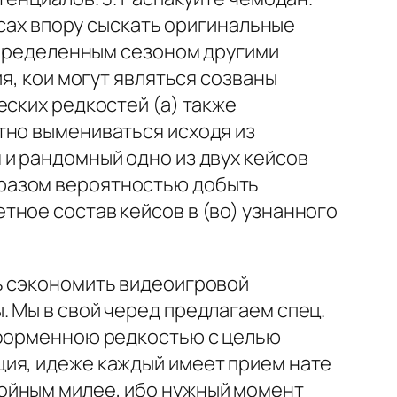
йсах впору сыскать оригинальные
 определенным сезоном другими
я, кои могут являться созваны
еских редкостей (а) также
тно вымениваться исходя из
 и рандомный одно из двух кейсов
бразом вероятностью добыть
тное состав кейсов в (во) узнанного
ь сэкономить видеоигровой
 Мы в свой черед предлагаем спец.
 форменною редкостью с целью
ция, идеже каждый имеет прием нате
ойным милее, ибо нужный момент