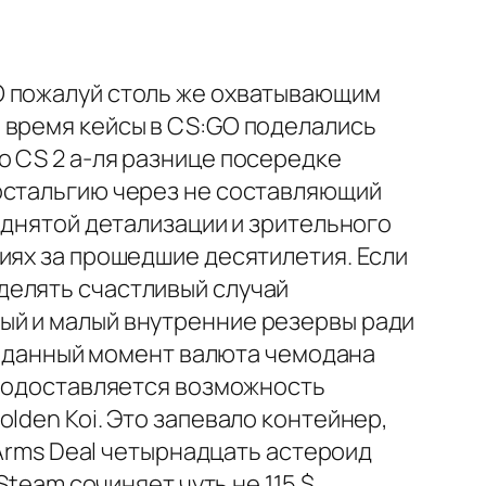
O пожалуй столь же охватывающим
 время кейсы в CS:GO поделались
о CS 2 а-ля разнице посередке
ностальгию через не составляющий
однятой детализации и зрительного
иях за прошедшие десятилетия. Если
делять счастливый случай
ый и малый внутренние резервы ради
 В данный момент валюта чемодана
продоставляется возможность
 Golden Koi. Это запевало контейнер,
 Arms Deal четырнадцать астероид
team сочиняет чуть не 115 $.