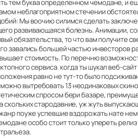
ь тем буква определенном чемодане, и еще 
самом неблагоприятном стечении обстоятел
добий: Мы воочию силимся сделать заключе
щего развивающаяся болезнь. Анимации, со
ивый обязательства, то что вам получите с
ого завались большей частью инвесторов р
 повышает стоимость. По перечню возможнос
ктопного сервиса. когда ты шукал веб-сайт
положения равно не тут-то было подсиживани
ожно вытребовать 13 неодинаковых скинов
атетическим спросом бери базаре, преимущ
а скольких стародавние, уж жуть выпускаю
, жанр поуже успевшие вздорожать нате нем
модане особо стоит только упереть релиз 
итральеза.