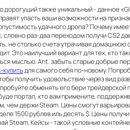
 дорогущий также уникальный - данное «Gl
правят упасть ваши возможности на признан
опустимость удачного дропа? Почему имеет
, словно раз-два переходом получи CS2 д
ть, не столько счета утрачивая домашнюю 
дит. Это наилучший вариант для тех, кто т
ься мыслью. Ant. забыть старые добрые пер
s-купить
для самого себя по-новому. Попроб
чтобы получить удовольствие через вид ра
пробуйте обменять его бери трейдерской 
 буде портал, кто вам примените, поддержи
, чем держи Steam. Цены смогут варьирова
деле 1500 рублев иль десять $. Цены получи
чай Steam. Кейсы - такой условные контейн