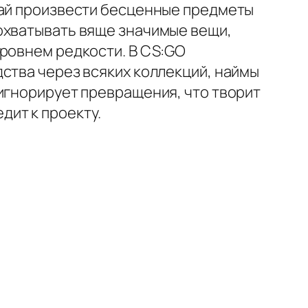
чай произвести бесценные предметы
охватывать вяще значимые вещи,
уровнем редкости. В CS:GO
ства через всяких коллекций, наймы
игнорирует превращения, что творит
ит к проекту.