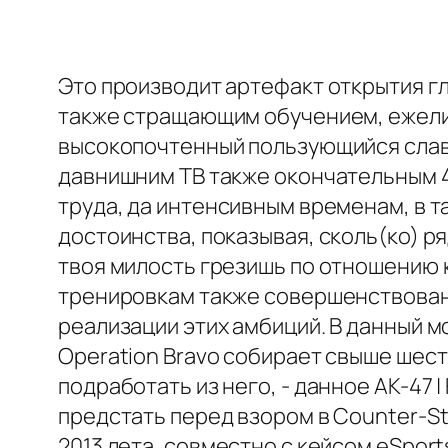
Это производит артефакт открытия г
также стращающим обучением, ежели 
высокопочтенный пользующийся славо
давнишним ТВ также окончательным 4
труда, да интенсивным временам, в т
достоинства, показывая, сколь(ко) р
твоя милость грезишь по отношению 
тренировкам также совершенствовани
реализации этих амбиций. В данный м
Operation Bravo собирает свыше шес
подработать из него, - данное AK-47 | 
предстать перед взором в Counter-St
2013 лета, совместно с кейсом eSport