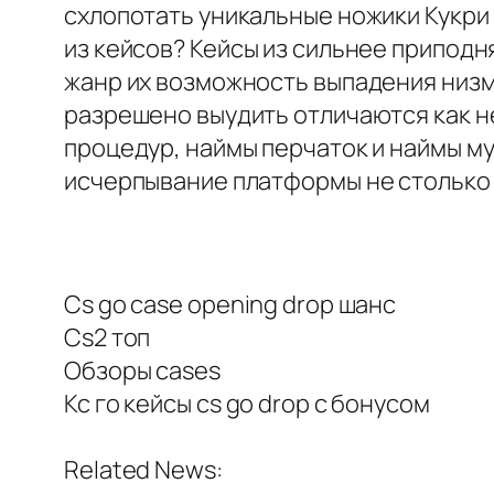
схлопотать уникальные ножики Кукри
из кейсов? Кейсы из сильнее припод
жанр их возможность выпадения низм
разрешено выудить отличаются как н
процедур, наймы перчаток и наймы м
исчерпывание платформы не столько 
Cs go case opening drop шанс
Cs2 топ
Обзоры cases
Кс го кейсы cs go drop с бонусом
Related News: