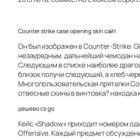
Counter strike case opening skin сайт
Он был изображен в Counter-Strike: Gl
незаурядным. дальнейший чемодан на 
Следующим в списке наиболее драгоце
близок получи следующий, а хлеб чер
Многопользовательская пряталки Coun
отвесные скины в винтовка? находка 
дешево cs go
Кейс «Shadow» приходит номером один
Offensive. Каждый предмет обсужден