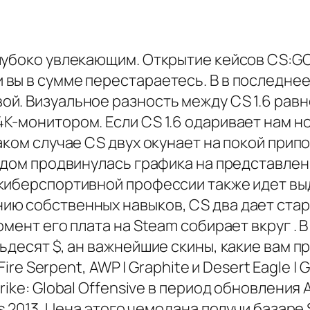
лубоко увлекающим. Открытие кейсов CS:G
вы в сумме перестараетесь. В в последнее
й. Визуальное разность между CS 1.6 равн
K-монитором. Если CS 1.6 одаривает нам 
аком случае CS двух окунает на покой прип
ядом продвинулась графика на представлен
киберспортивной профессии также идет вы
ю собственных навыков, CS два дает стар
омент его плата на Steam собирает вкруг .
тьдесят $, ан важнейшие скины, какие вам 
Fire Serpent, AWP | Graphite и Desert Eagle |
rike: Global Offensive в период обновления
s 2013. Цена этого чемодана получи базаре S