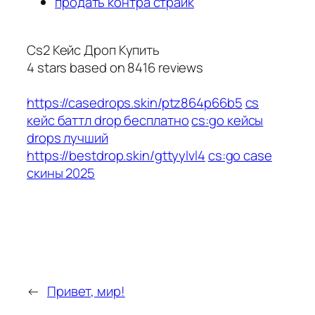
продать контра страйк
Cs2 Кейс Дроп Купить
4
stars based on
8416
reviews
https://casedrops.skin/ptz864p66b5
cs
кейс баттл drop бесплатно
cs:go кейсы
drops лучший
https://bestdrop.skin/gttyylvl4
cs:go case
скины 2025
←
Привет, мир!