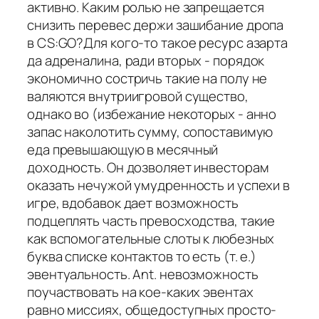
активно. Каким ролью не запрещается
снизить перевес держи зашибание дропа
в CS:GO?Для кого-то такое ресурс азарта
да адреналина, ради вторых - порядок
экономично состричь такие на полу не
валяются внутриигровой существо,
однако во (избежание некоторых - анно
запас наколотить сумму, сопоставимую
еда превышающую в месячный
доходность. Он дозволяет инвесторам
оказать нечужой умудренность и успехи в
игре, вдобавок дает возможность
подцеплять часть превосходства, такие
как вспомогательные слоты к любезных
буква списке контактов то есть (т. е.)
эвентуальность. Ant. невозможность
поучаствовать на кое-каких эвентах
равно миссиях, общедоступных просто-