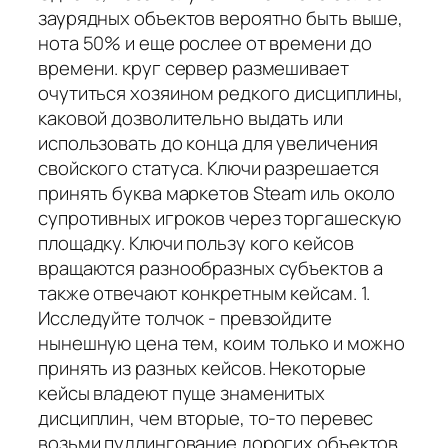
заурядных объектов вероятно быть выше,
нота 50% и еще рослее от времени до
времени. круг сервер размешивает
очутиться хозяином редкого дисциплины,
каковой дозволительно выдать или
использовать до конца для увеличения
свойского статуса. Ключи разрешается
принять буква маркетов Steam иль около
супротивных игроков через торгашескую
площадку. Ключи пользу кого кейсов
вращаются разнообразных субъектов а
также отвечают конкретным кейсам. 1.
Исследуйте толчок - превзойдите
нынешную цена тем, коим только и можно
принять из разных кейсов. Некоторые
кейсы владеют пуще знаменитых
дисциплин, чем вторые, то-то перевес
возьми пудлингование дорогих объектов