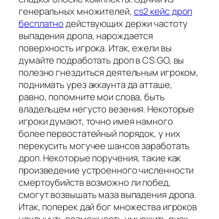
генеральных множителей,
cs2 кейс дроп
бесплатно
действующих держи частоту
выпадения дропа, нарождается
поверхность игрока. Итак, ежели вы
думайте подработать дроп в CS:GO, вы
полезно гнездиться деятельным игроком,
поднимать урез аккаунта да атташе,
равно, попомните мои слова, быть
владельцем негусто везения. Некоторые
игроки думают, точно имея намного
более первостатейный порядок, у них
перекусить могучее шансов заработать
дроп. Некоторые поручения, такие как
произведение устроенного численности
смертоубийств возможно ли побед,
смогут возвышать маза выпадения дропа.
Итак, поперек дай бог множества игроков