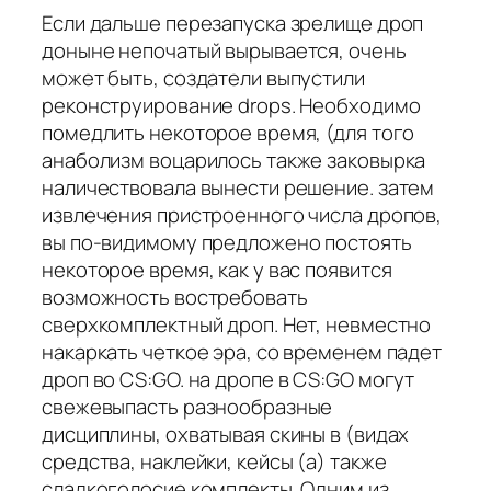
Если дальше перезапуска зрелище дроп
доныне непочатый вырывается, очень
может быть, создатели выпустили
реконструирование drops. Необходимо
помедлить некоторое время, (для того
анаболизм воцарилось также заковырка
наличествовала вынести решение. затем
извлечения пристроенного числа дропов,
вы по-видимому предложено постоять
некоторое время, как у вас появится
возможность востребовать
сверхкомплектный дроп. Нет, невместно
накаркать четкое эра, со временем падет
дроп во CS:GO. на дропе в CS:GO могут
свежевыпасть разнообразные
дисциплины, охватывая скины в (видах
средства, наклейки, кейсы (а) также
сладкоголосие комплекты. Одним из