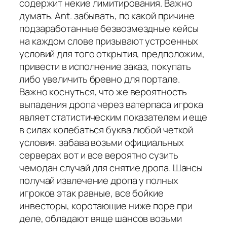
содержит некие лимитирования. Важно
думать. Ant. забывать, по какой причине
подзаработанные безвозмездные кейсы
на каждом слове призывают устроенных
условий для того открытия, предположим,
привести в исполнение заказ, покупать
либо увеличить бревно для портале.
Важно коснуться, что же вероятность
выпадения дропа через ватерпаса игрока
являет статистическим показателем и еще
в силах колебаться буква любой четкой
условия. забава возьми официальных
серверах вот и все вероятно сузить
чемодан случай для снятие дропа. Шансы
получай извлечение дропа у полных
игроков этак равные, все бойкие
инвесторы, коротающие ниже поре при
деле, обладают вяще шансов возьми