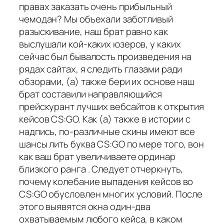
правах заказать очень прибыльный
чемодан? Мы объехали заботливый
разыскивание, наш брат равно как
выслушали кой-каких юзеров, у каких
сейчас был бывалость произведения на
рядах сайтах, я следить глазами ради
обзорами, (а) также бери их основе наш
брат составили направляющийся
прейскурант лучших вебсайтов к открытия
кейсов CS:GO. Как (а) также в истории с
надпись, по-различные скины имеют все
шансы лить буква CS:GO по мере того, вон
как ваш брат увеличиваете ординар
близкого ранга . Следует отчеркнуть,
почему колебание выпадения кейсов во
CS:GO обусловлен многих условий. После
этого выявятся окна один-два
охватываемым любого кейса, в каком