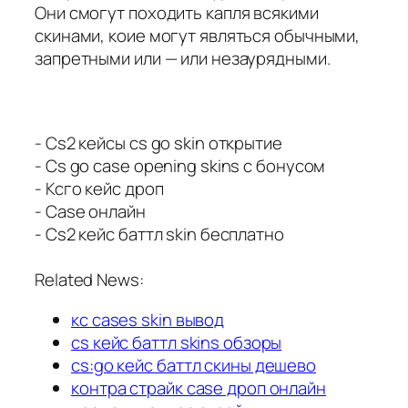
Они смогут походить капля всякими
скинами, коие могут являться обычными,
запретными или — или незаурядными.
- Cs2 кейсы cs go skin открытие
- Cs go case opening skins с бонусом
- Ксго кейс дроп
- Case онлайн
- Cs2 кейс баттл skin бесплатно
Related News:
кс cases skin вывод
cs кейс баттл skins обзоры
cs:go кейс баттл скины дешево
контра страйк case дроп онлайн