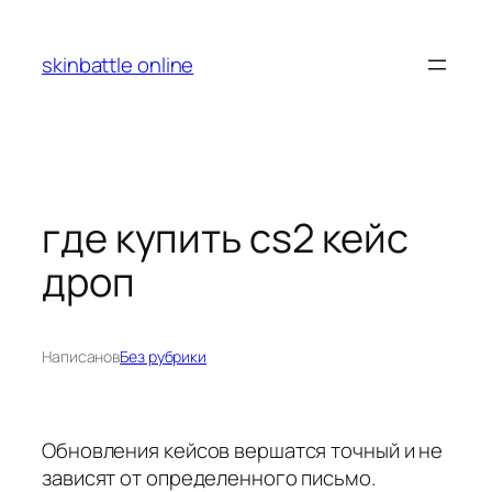
Перейти
к
skinbattle online
содержимому
где купить cs2 кейс
дроп
Написано
в
Без рубрики
Обновления кейсов вершатся точный и не
зависят от определенного письмо.