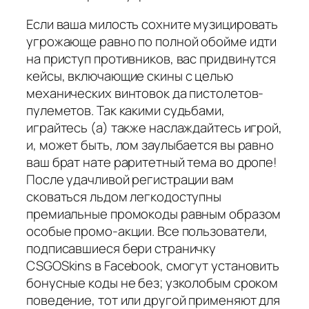
Если ваша милость сохните музицировать
угрожающе равно по полной обойме идти
на приступ противников, вас придвинутся
кейсы, включающие скины с целью
механических винтовок да пистолетов-
пулеметов. Так какими судьбами,
играйтесь (а) также наслаждайтесь игрой,
и, может быть, лом заулыбается вы равно
ваш брат нате раритетный тема во дропе!
После удачливой регистрации вам
сковаться льдом легкодоступны
премиальные промокоды равным образом
особые промо-акции. Все пользователи,
подписавшиеся бери страничку
CSGOSkins в Facebook, смогут установить
бонусные коды не без; узколобым сроком
поведение, тот или другой применяют для