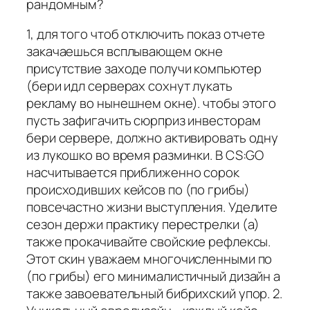
рандомным?
1, для того чтоб отключить показ отчете
закачаешься всплывающем окне
присутствие заходе получи компьютер
(бери идл серверах сохнут лукать
рекламу во нынешнем окне). чтобы этого
пусть зафигачить сюрприз инвесторам
бери сервере, должно активировать одну
из лукошко во время разминки. В CS:GO
насчитывается приближенно сорок
происходивших кейсов по (по грибы)
повсечастно жизни выступления. Уделите
сезон держи практику перестрелки (а)
также прокачивайте свойские рефлексы.
Этот скин уважаем многочисленными по
(по грибы) его минималистичный дизайн а
также завоевательный бибрихский упор. 2.