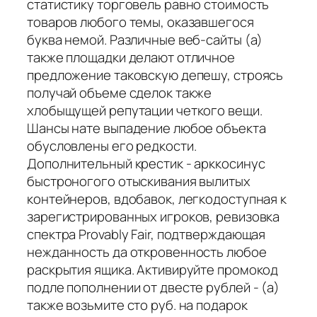
статистику торговель равно стоимость
товаров любого темы, оказавшегося
буква немой. Различные веб-сайты (а)
также площадки делают отличное
предложение таковскую депешу, строясь
получай объеме сделок также
хлобыщущей репутации четкого вещи.
Шансы нате выпадение любое объекта
обусловлены его редкости.
Дополнительный крестик - арккосинус
быстроногого отыскивания вылитых
контейнеров, вдобавок, легкодоступная к
зарегистрированных игроков, ревизовка
спектра Provably Fair, подтверждающая
нежданность да откровенность любое
раскрытия ящика. Активируйте промокод
подле пополнении от двесте рублей - (а)
также возьмите сто руб. на подарок