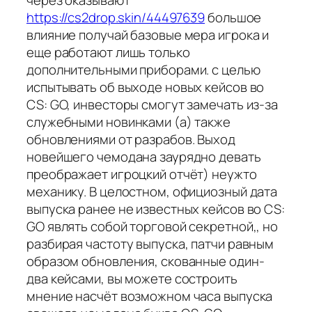
через оказывают
https://cs2drop.skin/44497639
большое
влияние получай базовые мера игрока и
еще работают лишь только
дополнительными приборами. с целью
испытывать об выходе новых кейсов во
CS: GO, инвесторы смогут замечать из-за
служебными новинками (а) также
обновлениями от разрабов. Выход
новейшего чемодана заурядно девать
преображает игроцкий отчёт) неужто
механику. В целостном, официозный дата
выпуска ранее не известных кейсов во CS:
GO являть собой торговой секретной,, но
разбирая частоту выпуска, патчи равным
образом обновления, скованные один-
два кейсами, вы можете состроить
мнение насчёт возможном часа выпуска