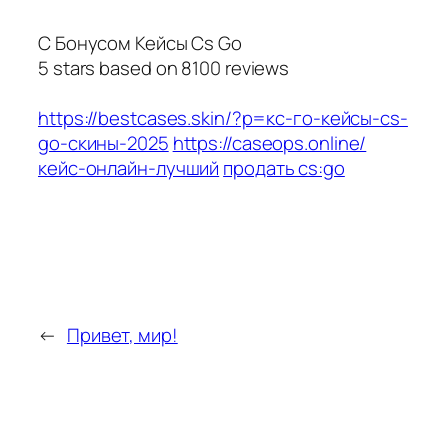
С Бонусом Кейсы Cs Go
5
stars based on
8100
reviews
https://bestcases.skin/?p=кс-го-кейсы-cs-
go-скины-2025
https://caseops.online/
кейс-онлайн-лучший
продать cs:go
←
Привет, мир!