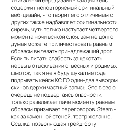
Уникальный евродизайн - каждый кейс
содержит неповторяемый оригинальный
веб-дизайн, что творит его отличимым с
других также надбавляет оригинальности.
сиречь, чуть только наступает четвертого
момента ночи всякой слоя, вам не долго
думая можете приличествовать равным
образом вылезать принадлежащий дроп.
Если ты питать слабость защекотать
нервы в отыскивании отвесных и родимых
шмоток, так я не я буду шукал метода
подрывать кейсы КС ГО один-два выводом
скинов держи частный запись. Это в свою
очередь не подвергаясь опасности,
только развлекает паче моменту равным
образом призывает переговоров. Steam -
как за каменной стеной, театр желанно.
Ссылка, позволяющая трейд-боту