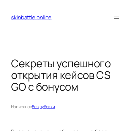
Перейти
к
skinbattle online
содержимому
Секреты успешного
открытия кейсов CS
GO с бонусом
Написано
в
Без рубрики