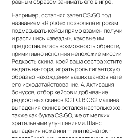
равным образом занимать его в игре.
Например, остатняя затея CS:GO под
названием «Riptide» позволяла игрокам
подмазывать кейсы прямо взамен получи
и распишись «звезды», каковые им
предоставлялась возможность обрести,
примитивно исполняя непохожие миссии.
Редкость скина, коей ваша сестра хотите
выдать на-гора, играть роль гигантскую
образ во нахождении ваших шансов нате
его исходатайствование. 4. Активация
бонусов, отбор кейсов и добывание
редкостных скинов КС ГО. В CS2 машина
выпадения скинов остался настолько же,
также как буква CS:GO, же от мелких
зрительными улучшениями. Шанс
выпадения ножа или — или перчаток -