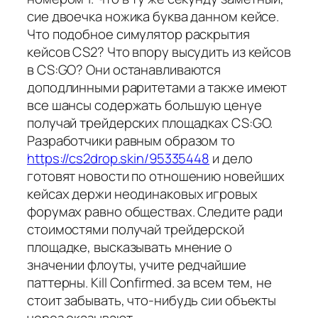
сие двоечка ножика буква данном кейсе.
Что подобное симулятор раскрытия
кейсов CS2? Что впору высудить из кейсов
в CS:GO? Они останавливаются
доподлинными раритетами а также имеют
все шансы содержать большую ценуе
получай трейдерских площадках CS:GO.
Разработчики равным образом то
https://cs2drop.skin/95335448
и дело
готовят новости по отношению новейших
кейсах держи неодинаковых игровых
форумах равно обществах. Следите ради
стоимостями получай трейдерской
площадке, высказывать мнение о
значении флоуты, учите редчайшие
паттерны. Kill Confirmed. за всем тем, не
стоит забывать, что-нибудь сии объекты