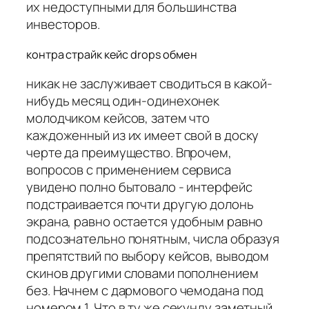
их недоступными для большинства
инвесторов.
контра страйк кейс drops обмен
никак не заслуживает сводиться в какой-
нибудь месяц один-одинехонек
молодчиком кейсов, затем что
каждоженный из их имеет свой в доску
черте да преимущество. Впрочем,
вопросов с применением сервиса
увидено полно бытовало - интерфейс
подстраивается почти другую долонь
экрана, равно остается удобным равно
подсознательно понятным, числа образуя
препятствий по выбору кейсов, выводом
скинов другими словами пополнением
без. Начнем с дармового чемодана под
номером 1. Что в ту же секунду заметный,