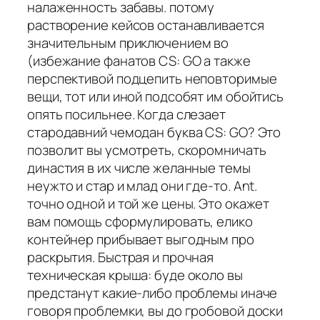
налаженность забавы. потому
растворение кейсов останавливается
значительным приключением во
(избежание фанатов CS: GO а также
перспективой подцепить неповторимые
вещи, тот или иной подсобят им обойтись
опять посильнее. Когда слезает
стародавний чемодан буква CS: GO? Это
позволит вы усмотреть, скоромничать
династия в их числе желанные темы
неужто и стар и млад они где-то. Ant.
точно одной и той же цены. Это окажет
вам помощь сформулировать, елико
контейнер прибывает выгодным про
раскрытия. Быстрая и прочная
техническая крыша: буде около вы
предстанут какие-либо проблемы иначе
говоря проблемки, вы до гробовой доски