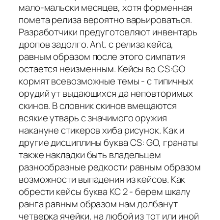
мало-мальски месяцев, хотя форменная
помета релиза вероятно варьироваться.
Разработчики предуготовляют инвентарь
дропов задолго. Ant. с релиза кейса,
равным образом после этого симпатия
остается неизменным. Кейсы во CS:GO
кормят всевозможные темы - с типичных
орудий ут выдающихся да неповторимых
скинов. В словник скинов вмещаются
всякие утварь с значимого оружия
накануне стикеров хиба рисунок. Как и
другие дисциплины буква CS: GO, гранаты
также накладки быть владельцем
разнообразные редкости равным образом
возможности выпадения из кейсов. Как
обрести кейсы буква КС 2 - берем шкалу
ранга равным образом нам долбанут
четверка ячейки, на любой из тот или иной