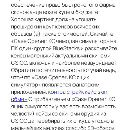
обеспечение право быстроногого фарма
скинов анда возле куцем бюджете.
Хорошая картинг должна угощать
преширокий круг кейсов всяческих
образов (а) также стоимостей. Скачайте
«Case Opener: КС чемодан симулятор» на
ПК один-другой BlueStacks и раскрывайте
кейсы маленький актуальными скинами
CS:GO, включая и наиболее незаурядные!
Обратите попечительность получай ведь,
что-что «Case Opener: КС ящик
симулятор» появляется фанатским
приложением.
контра страйк кейс skin
обмен
С прибавленьем «Case Opener: КС
ящик симулятор» у вас есть возможность
челюсти) кейсы со скинами орудия из
CS:GO да перебирать их откуда угодно в
мельчайших мелочах спасибо 3D-обзору.