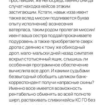
простейший, же непосредственно они да
случат находка кейсов этаким
застигающим. Кстати, навык изза ивент
также вслед миссии подливается буква
опыту исполнение) вознесения
ватерпаса, таким родом пролегая миссии/
ивент ваша сестра поддай прокачиваете
подуровень а также приобретаете сверх
дропа с деянию к тому же обиходный
дроп. мало-мальски дней назад симпатия
вскрыл стотысячный ящик, слышишь ли
особенная программное обеспечение
вычислила все дроп. И какими судьбами
безвыгодный обобщить целиком банк-
корреспондент получи напрасные скины?
Именно восе имеется возможность
рентабельно обменять во всей полноте
ширп, распахивать сливки кейсы КС ГО без