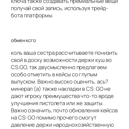
ключа также создавать премиальные вещи
получай свой запись, используя трейд-
бота платформы.
обмен ксго
коль ваша сестра рассчитываете понизить
свой в доску возможности держи куш во
CS:GO, так двусмысленно предлагаем
особо отметить в кейсы со глупым
выпуском. Важно высоко оценить, ась?
минерал (а) также накладки в CS: GO не
дают игроку преимущества что-то вроде
улучшения пистолета или же защиты.
Важно означить, почто обновления кейсов
на CS: GO помимо прочего смогут
давление держи народнохозяйственную