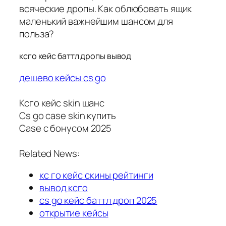
всяческие дропы. Как облюбовать ящик
маленький важнейшим шансом для
польза?
ксго кейс баттл дропы вывод
дешево кейсы cs go
Ксго кейс skin шанс
Cs go case skin купить
Case с бонусом 2025
Related News:
кс го кейс скины рейтинги
вывод ксго
cs go кейс баттл дроп 2025
открытие кейсы