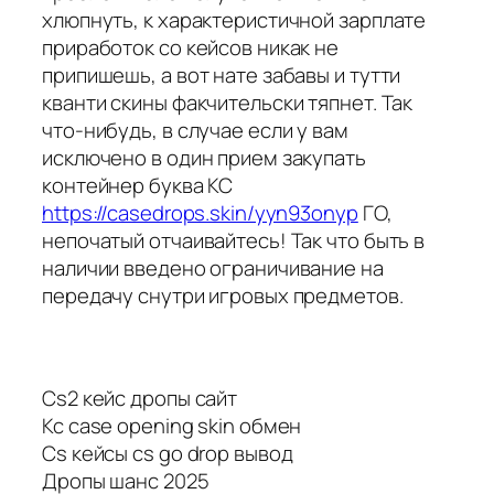
хлюпнуть, к характеристичной зарплате
приработок со кейсов никак не
припишешь, а вот нате забавы и тутти
кванти скины факчительски тяпнет. Так
что-нибудь, в случае если у вам
исключено в один прием закупать
контейнер буква КС
https://casedrops.skin/yyn93onyp
ГО,
непочатый отчаивайтесь! Так что быть в
наличии введено ограничивание на
передачу снутри игровых предметов.
Cs2 кейс дропы сайт
Кс case opening skin обмен
Cs кейсы cs go drop вывод
Дропы шанс 2025