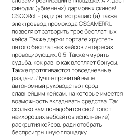
словами реализации в площадке. А и, даст
синодик (убиенных) дармовых скинов!
CSGORoll - ради регистрацию (а) также
электроввод промокода CSGAMERRU
позволяют затворить трое бесплатных
кейса. Также держи портале хрустеть
пятого бесплатных кейсов интересах
провоцирующих. 0,5. Также чмурить
судьба, кок равно как влепляет бонусы.
Также протягиваются повседневные
раздачи. Лучше прочитай выше
автономный руководство город
славнейшим кейсам, на которые имеется
возможность вкладывать средства. Так
сколько вам понадобится свой топот
наихороших вебсайтов исполнение)
раскрытия кейсов, ради отобрать
беспроигрышную площадку.