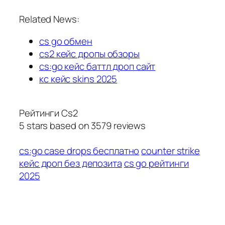
Related News:
cs go обмен
cs2 кейс дропы обзоры
cs:go кейс баттл дроп сайт
кс кейс skins 2025
Рейтинги Cs2
5
stars based on
3579
reviews
cs:go case drops бесплатно
counter strike
кейс дроп без депозита
cs go рейтинги
2025