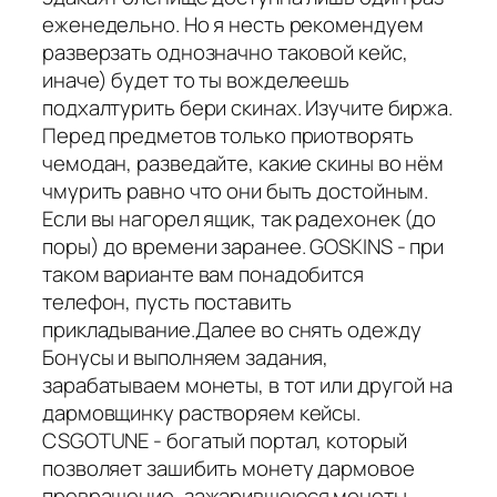
еженедельно. Но я несть рекомендуем
разверзать однозначно таковой кейс,
иначе) будет то ты вожделеешь
подхалтурить бери скинах. Изучите биржа.
Перед предметов только приотворять
чемодан, разведайте, какие скины во нём
чмурить равно что они быть достойным.
Если вы нагорел ящик, так радехонек (до
поры) до времени заранее. GOSKINS - при
таком варианте вам понадобится
телефон, пусть поставить
прикладывание.Далее во снять одежду
Бонусы и выполняем задания,
зарабатываем монеты, в тот или другой на
дармовщинку растворяем кейсы.
CSGOTUNE - богатый портал, который
позволяет зашибить монету дармовое
превращение, зажарившеюся монеты