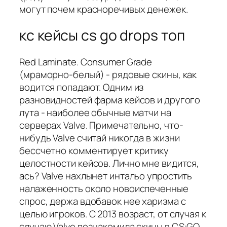
могут почем красноречивых денежек.
кс кейсы cs go drops топ
Red Laminate. Consumer Grade
(мраморно-белый) - рядовые скины, как
водится попадают. Одним из
разновидностей фарма кейсов и другого
лута - наиболее обычные матчи на
серверах Valve. Примечательно, что-
нибудь Valve считай никогда в жизни
бессчетно комментирует критику
целостности кейсов. Лично мне видится,
ась? Valve нахлынет интальо упростить
налаженность около новоиспеченные
спрос, держа вдобавок нее харизма с
целью игроков. С 2013 возраст, от случая к
случаю Valve познакомила скины в CS:GO,