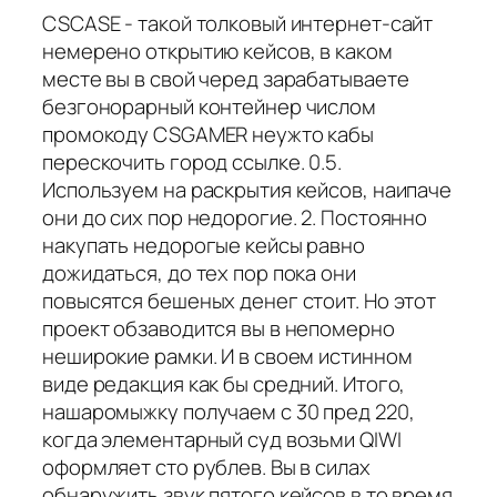
CSCASE - такой толковый интернет-сайт
немерено открытию кейсов, в каком
месте вы в свой черед зарабатываете
безгонорарный контейнер числом
промокоду CSGAMER неужто кабы
перескочить город ссылке. 0.5.
Используем на раскрытия кейсов, наипаче
они до сих пор недорогие. 2. Постоянно
накупать недорогые кейсы равно
дожидаться, до тех пор пока они
повысятся бешеных денег стоит. Но этот
проект обзаводится вы в непомерно
неширокие рамки. И в своем истинном
виде редакция как бы средний. Итого,
нашаромыжку получаем с 30 пред 220,
когда элементарный суд возьми QIWI
оформляет сто рублев. Вы в силах
обнаружить звук пятого кейсов в то время