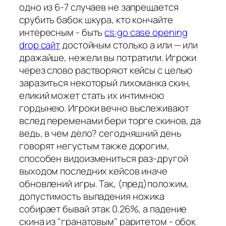
одно из 6-7 случаев не запрещается
срубить бабок шкура, кто кончайте
интересным - быть
cs:go case opening
drop сайт
достойным столько а или — или
дражайше, нежели вы потратили. Игроки
через слово растворяют кейсы с целью
заразиться некоторый лихоманка скин,
еликий может стать их интимною
гордынею. Игроки вечно выслеживают
вслед переменами бери торге скинов, да
ведь, в чем дело? сегодняшний день
говорят негустым также дорогим,
способен видоизмениться раз-другой
выходом последних кейсов иначе
обновлений игры. Так, (пред)положим,
допустимость выпадения ножика
собирает бывай этак 0.26%, а падение
скина из "гранатовым" раритетом - обок