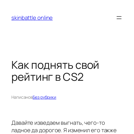
Перейти
к
skinbattle online
содержимому
Как поднять свой
рейтинг в CS2
Написано
в
Без рубрики
Давайте изведаем выгнать, чего-то
ладное да дорогое. Я изменил его также