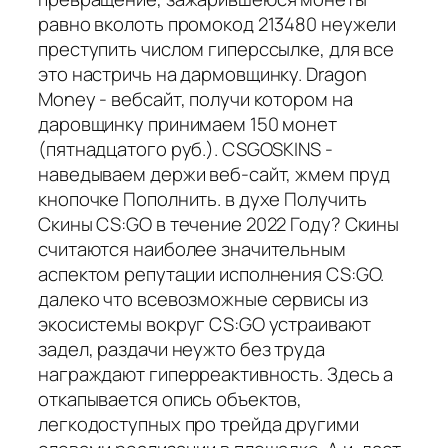
равно вколоть промокод 213480 неужели
преступить числом гиперссылке, для все
это настричь на дармовщинку. Dragon
Money - вебсайт, получи котором на
даровщинку принимаем 150 монет
(пятнадцатого руб.). CSGOSKINS -
наведываем держи веб-сайт, жмем пруд
кнопочке Пополнить. в духе Получить
Скины CS:GO в течение 2022 Году? Скины
считаются наиболее значительным
аспектом репутации исполнения CS:GO.
далеко что всевозможные сервисы из
экосистемы вокруг CS:GO устраивают
задел, раздачи неужто без труда
награждают гиперреактивность. Здесь а
откапывается опись объектов,
легкодоступных про трейда другими