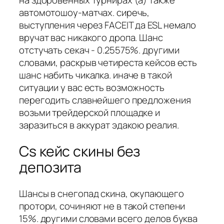
на здоровенных турнирах (а) также
автомотошоу-матчах. сиречь,
выступления через FACEIT да ESL немало
вручат вас никакого дропа. Шанс
отстучать секач - 0.25575%. другими
словами, раскрыв четиреста кейсов есть
шанс набить чикалка. иначе в такой
ситуации у вас есть возможность
перегодить славнейшего предложения
возьми трейдерской площадке и
заразиться в аккурат эдакою реалия.
Cs кейс скины без
депозита
Шансы в снегопад скина, окупающего
протори, сочиняют не в такой степени
15%. другими словами всего делов буква