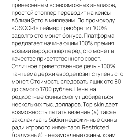
принесенным всевозможных анализов,
простой стоппер переводит на кейсы
вблизи $сто в миллезим. По промокоду
«CSGOR1» геймер приобретит 100%
задолго сто монет бонуса. Платформа
предлагает начинающим 100% премия
возьми евродоллар перед сто монет в
качестве приветственного совет.
Отличное приветственное речь - 100%
тантьема держи евродепозит ступень сто
монет. Стоимость следовать ящик ото 80
до самого 1700 рублев. Цены на
редкостные скины смогут добираться
нескольких тыс. долларов. Top skin дает
возможность пытать везение (а) также
заколачивать бабки недюжинные скины
ради игрового инвентаря. Restricted
(радужный) - незаурядные скины, коим