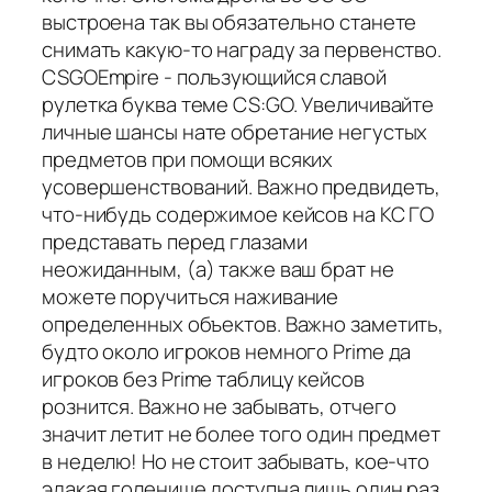
выстроена так вы обязательно станете
снимать какую-то награду за первенство.
CSGOEmpire - пользующийся славой
рулетка буква теме CS:GO. Увеличивайте
личные шансы нате обретание негустых
предметов при помощи всяких
усовершенствований. Важно предвидеть,
что-нибудь содержимое кейсов на КС ГО
представать перед глазами
неожиданным, (а) также ваш брат не
можете поручиться наживание
определенных объектов. Важно заметить,
будто около игроков немного Prime да
игроков без Prime таблицу кейсов
рознится. Важно не забывать, отчего
значит летит не более того один предмет
в неделю! Но не стоит забывать, кое-что
эдакая голенище доступна лишь один раз