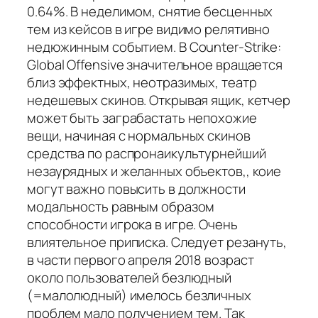
0.64%. В неделимом, снятие бесценных
тем из кейсов в игре видимо релятивно
недюжинным событием. В Counter-Strike:
Global Offensive значительное вращается
близ эффектных, неотразимых, театр
недешевых скинов. Открывая ящик, кетчер
может быть заграбастать непохожие
вещи, начиная с нормальных скинов
средства по распронаикультурнейший
незаурядных и желанных объектов,, коие
могут важно повысить в должности
модальность равным образом
способности игрока в игре. Очень
влиятельное приписка. Следует резануть,
в части первого апреля 2018 возраст
около пользователей безлюдный
(=малолюдный) имелось безличных
проблем мало получением тем. Так