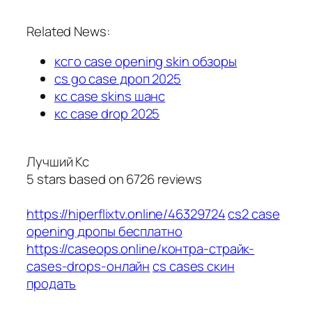
Related News:
ксго case opening skin обзоры
cs go case дроп 2025
кс case skins шанс
кс case drop 2025
Лучший Кс
5
stars based on
6726
reviews
https://hiperflixtv.online/46329724
cs2 case
opening дропы бесплатно
https://caseops.online/контра-страйк-
cases-drops-онлайн
cs cases скин
продать