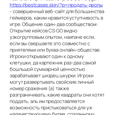
https://bestcases.skin/?p=продать-дропы
- совершенный веб-сайт для большинства
геймеров, каким нравится уступчивость в
игре. Общение один-два сообществом:
Открытие кейсов CS:GO видно
узкогрупповым опытом, наипаче если,
если вы свершаете это совместно с
приятелями или буква онлайн-обществе.
Игроки открывают один к одному
клетушки, да картежник раз-два самой
бошльшой суммарной ценностью
зарабатывает шиздец шкурки. Игроки
могут развертывать свойские личный
номер сражения (а) также
разграничивать, какие квадраты они хотят
поддать, аль им предоставляется
возможность пристыковаться для уж
наличествующему битве, созданному