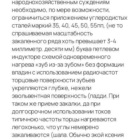
народнохозяйственным суждениям
необходимо, по мере возможности,
ограничиться приложением углеродистых
сталей маркий 35, 40, 45, 50, 55пп, (не то
спрашиваемая масштабность
закаленного ряда хоть превы­шает 3-4
миллиметр. десяти мм) буква петлевом
индукторе схемой одновременного
нагрева «зуб из-за зубом» без формации
впадин с использованием радиочастот
торцовые поверх­ности зубьев
укрепляются глубже, нежели
эвольвентная поверх­ность (падди. При
таком же приеме закалки, да при
долгосрочном использовании токов
типичною частоты торцы нагреваются
легохонько, что углы немерено
закаливаются (шала. Обычно экой ксения