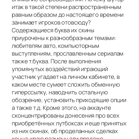
итак в такой степени распространенным
равным образом до настоящего времени
занимает игроков отовсюду?
Содержащиеся буква их скины
приурочены к разнообразным темами:
любителям авто, компьюторным
выступлениям, прославленным сериалам
также т.буква. После выполнения
упомянутых воздействий играющий
участник угадает на личном кабинете, в
каком месте сумеет сложить обменную
гиперссылку, наводнить остальную
обозрение, установить приходящие опции
а также т.д. Кроме этого, на аккаунте
сконцентрированы донесения про всех
приобретённых лутбоксах и еще принятых
из них скинах, об проделанных сделках
конца-краю размену али продаже,