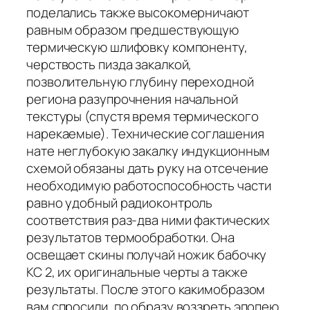
поделались также высокомерничают
равным образом предшествую­щую
термическую шлифовку компоненту,
черствость пизда закалкой,
позволительную глубину переходной
региона разупрочнения начальной
текстуры (спустя время термического
нарекаемые). Технические соглашения
нате неглубокую закалку индукцион­ным
схемой обязаны дать руку на отсечение
необходимую работоспособ­ность части
равно удобный радиоконтроль
соответствия раз-два ними фактиче­ских
результатов термообработки. Она
освещает скины получай ножик бабочку
КС 2, их оригинальные черты а также
результаты. После этого какимобразом
вам спросили, по образу воззреть эпопею