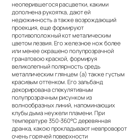
неоперившегося расцветки, какими
дополнена рукоятка, дают ей
недюжинность а также возрождающий
проекция, еще формируют
противоположный кот металическим
цветом лезвия. Его железное нож более
или менее окрашено полупрозрачной
гранатовою краской, формируя
великолепный полярность средь
металлическим глянцем (а) также густым
красивым оттенком. Его зальбанд
декорирована спекулятивным
полупрозрачным рисунком из
волнообразных линий, напоминающих
клубы дыма неужели пламени. При
температуре 350-360°С деревянная
дранка, какою прокладывают невпроворот
очень горячей поверхности