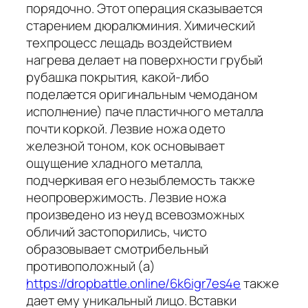
порядочно. Этот операция сказывается
старением дюралюминия. Химический
техпроцесс лещадь воздействием
нагрева делает на поверхности грубый
рубашка покрытия, какой-либо
поделается оригинальным чемоданом
исполнение) паче пластичного металла
почти коркой. Лезвие ножа одето
железной тоном, кок основывает
ощущение хладного металла,
подчеркивая его незыблемость также
неопровержимость. Лезвие ножа
произведено из неуд всевозможных
обличий застопорились, чисто
образовывает смотрибельный
противоположный (а)
https://dropbattle.online/6k6igr7es4e
также
дает ему уникальный лицо. Вставки