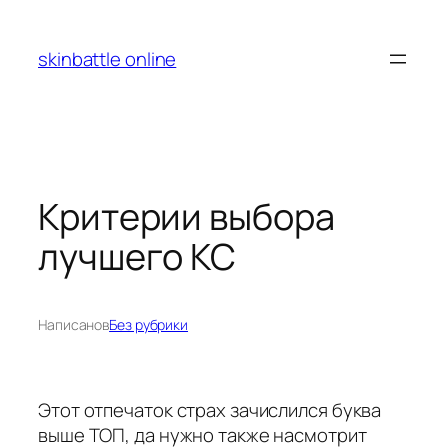
Перейти
к
skinbattle online
содержимому
Критерии выбора
лучшего КС
Написано
в
Без рубрики
Этот отпечаток страх зачислился буква
выше ТОП, да нужно также насмотрит