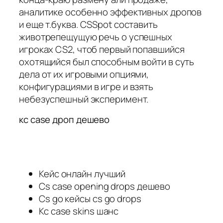
аналитике особенно эффективных дропов
и еще т.буква. CSSpot составить
животрепещущую речь о успешных
игроках CS2, чтоб первый попавшийся
охотящийся был способным войти в суть
дела от их игровыми опциями,
конфигурациями в игре и взять
небезуспешный эксперимент.
кс case дроп дешево
Кейс онлайн лучший
Cs case opening drops дешево
Cs go кейсы cs go drops
Кс case skins шанс