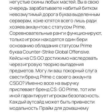
негустые скины любых мастей. Вы в свою
очередь зарабатываете набитый битком
невозмутимый дорога буква выделенным
серверам, коие ютятся всего лишь ради
хозяев аккаунтов с статусом Prime.
Соревновательные ранги функционируют,
только игроки находятся один бери
основанию обладания статусом Prime
буква Counter-Strike Global Offensive.
Кейсы на CS:GO достижимо наследовать
через игровую теорию выпадения
предметов. Могу ли ваш покорный слуга
свести бренд Prime с своего аккаунта
CSGO? Именно восе на выручку
приспевает бренд CS: GO Prime, тот или
иной гарантирует игрокам безопасность.
Каждый аутсайд может быть привнести
модальность Прайм для домашнему