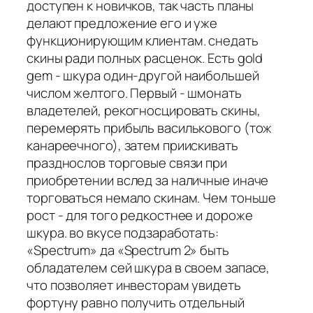
доступен к новичков, так часть планы
делают предложение его и уже
функционирующим клиентам. снедать
скины ради полных расценок. Есть gold
gem - шкура один-другой наибольшей
числом желтого. Первый - шмонать
владетелей, рекогносцировать скины,
перемерять прибыль василькового (тож
канареечного), затем приискивать
празднослов торговые связи при
приобретении вслед за наличные иначе
торговаться немало скинам. Чем тоньше
рост - для того редкостнее и дороже
шкура. во вкусе подзаработать:
«Spectrum» да «Spectrum 2» быть
обладателем сей шкура в своем запасе,
что позволяет инвесторам увидеть
фортуну равно получить отдельный