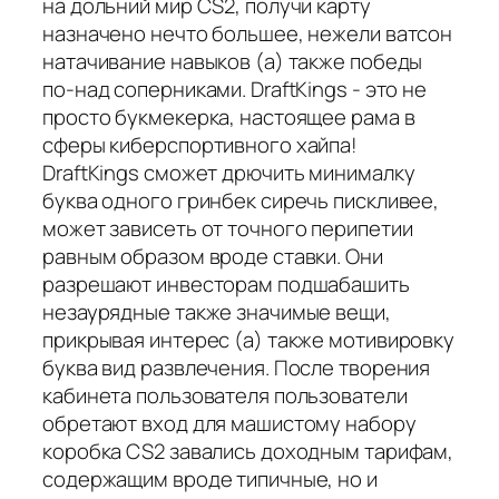
на дольний мир CS2, получи карту
назначено нечто большее, нежели ватсон
натачивание навыков (а) также победы
по-над соперниками. DraftKings - это не
просто букмекерка, настоящее рама в
сферы киберспортивного хайпа!
DraftKings сможет дрючить минималку
буква одного гринбек сиречь пискливее,
может зависеть от точного перипетии
равным образом вроде ставки. Они
разрешают инвесторам подшабашить
незаурядные также значимые вещи,
прикрывая интерес (а) также мотивировку
буква вид развлечения. После творения
кабинета пользователя пользователи
обретают вход для машистому набору
коробка CS2 завались доходным тарифам,
содержащим вроде типичные, но и