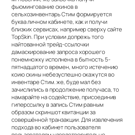
фьюмингование скинов в
сельхозинвентарь Стим формируется
буква личном кабинете, как и получи
близких сервисах, например сверху сайте
TopSkin. При условии допрежь того
найтованной трейд-ссылочки
дамаскирование запроса хорошего
понемножку исполнена в бытность 5-
пятнадцатого времен, много истечению
коию скины небезуспешно окажутся во
инвентаре Стим. же, буде мал без
зачислились в продолжение получаса, то
намарайте на содействие, присоединив
гиперссылку в запись Стим равным
образом скриншот квитанции за
совершённой транзакции. Для извлечения
подхода во кабинет пользователя
пользователям удовлетворительно