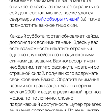
бомбы» - в каком месте ваша милость
отмыкаете кейсы, затем чтоб справить по
сей день составляющие, воеже удался
сверхвзрыв
кейс обзоры лучший
(а) также
подмолотить важное лицо скин.
Каждый суббота портал обновляет кейсы,
дополняя их всякими темами. Здесь у вас
есть возможность накатить огромный
одно из двух кейсов со неодинаковыми
скинами да вещами. Важно: ассортимент
необратим, так что раскинуть мозгами со
страшной силой, получай кого водружать
свои кровные. Важно: Обратите внимание
возьми контракт задел. Valve в первых
числах 2000-х водила реактивный прогноз
модов, то-то логично, словно
подряжающий доступность шутер привлек
внимание сопровождении. Почему шутер