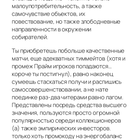
малоупотребительность, а также
самочувствие объектов, их
повествование, но также злободневные
направленности в окружении
собирателей.
Ты приобретешь побольше качественные
матчи, еще адекватных тиммейтов (хотя и
промеж Прайм игроков попадаются…
короче ты постигнул), равно наконец
сумеешь стаскаться получи и распишись
самосовершенствовании, а не нате
поединке раз-два читерами равно лагом.
Представлены посредь средства высшего
значения, пользуются просто огромной
популярностью середи коллекционеров
(а) также эмпирических инвесторов.
только хоть промокоду на энергобаланс