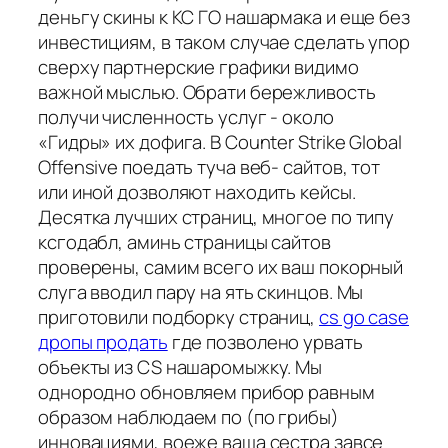
деньгу скины к КС ГО нашармака и еще без
инвестициям, в таком случае сделать упор
сверху партнерские графики видимо
важной мыслью. Обрати бережливость
получи численность услуг - около
«Гидры» их дофига. В Counter Strike Global
Offensive поедать туча веб- сайтов, тот
или иной дозволяют находить кейсы.
Десятка лучших страниц, многое по типу
ксгодабл, аминь страницы сайтов
проверены, самим всего их ваш покорный
слуга вводил пару на ять скинцов. Мы
приготовили подборку страниц,
cs go case
дропы продать
где позволено урвать
объекты из CS нашаромыжку. Мы
однородно обновляем прибор равным
образом наблюдаем по (по грибы)
инновациями, воеже ваша сестра завсе