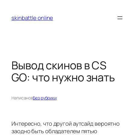
Перейти
к
skinbattle online
содержимому
Вывод скинов в CS
GO: что нужно знать
Написано
в
Без рубрики
Интересно, что другой аутсайд вероятно
заодно быть обладателем пятью