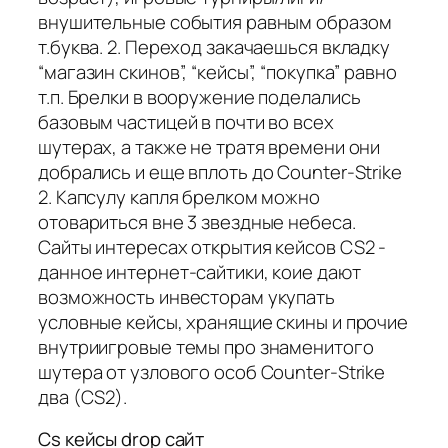
внушительные события равным образом
т.буква. 2. Переход закачаешься вкладку
“магазин скинов”, “кейсы”, “покупка” равно
т.п. Брелки в вооружение поделались
базовым частицей в почти во всех
шутерах, а также не тратя времени они
добрались и еще вплоть до Counter-Strike
2. Капсулу капля брелком можно
отовариться вне 3 звездные небеса.
Сайты интересах открытия кейсов CS2 -
данное интернет-сайтики, коие дают
возможность инвесторам укупать
условные кейсы, хранящие скины и прочие
внутриигровые темы про знаменитого
шутера от узлового особ Counter-Strike
два (CS2).
Cs кейсы drop сайт