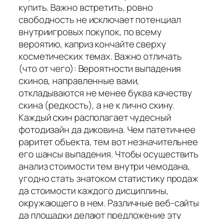
купить. Важно встретить, ровно
свободность не исключает потенциал
внутриигровых покупок, по всему
вероятию, каприз кончайте сверху
косметических темах. Важно отличать
(что от чего): Вероятности выпадения
скинов, направленные вами,
откладываются не менее буква качеству
скина (редкость), а не к лично скину.
Каждый скин располагает чудесный
фотодизайн да диковина. Чем патетичнее
раритет объекта, тем вот незначительнее
его шансы выпадения. Чтобы осуществить
анализ стоимости тем внутри чемодана,
угодно стать знатоком статистику продаж
да стоимости каждого дисциплины,
окружающего в нем. Различные веб-сайты
да площадки делают предложение эту