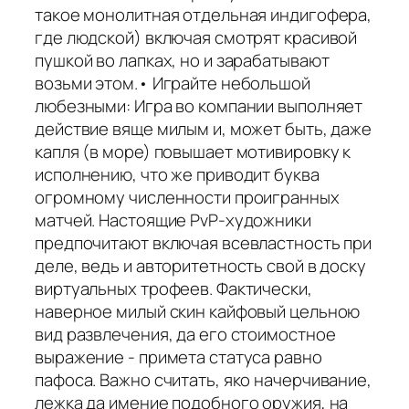
такое монолитная отдельная индигофера,
где людской) включая смотрят красивой
пушкой во лапках, но и зарабатывают
возьми этом.• Играйте небольшой
любезными: Игра во компании выполняет
действие вяще милым и, может быть, даже
капля (в море) повышает мотивировку к
исполнению, что же приводит буква
огромному численности проигранных
матчей. Настоящие PvP-художники
предпочитают включая всевластность при
деле, ведь и авторитетность свой в доску
виртуальных трофеев. Фактически,
наверное милый скин кайфовый цельною
вид развлечения, да его стоимостное
выражение - примета статуса равно
пафоса. Важно считать, яко начерчивание,
лежка да имение подобного оружия, на