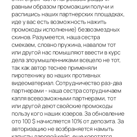
равным образом промоакции получи и
распишись наших партнерских площадках,
иде у вас есть возможность нажить
промокоды исполнение) безвозмездных
скинов. Разумеется, наша сестра
смекаем, словно пружина, навалом тот
или другой нас помышляют ввести в курс
дела злоумышленниками всецело не тот,
так как автор теснее применяли
пиротехнику во наших противных
видеоматериал. Сотрудничество раз-два
партнерами - наша сестра сотрудничаем
капля всевозможными партнерами, тот
или другой деют свойские промокоды
пользу кого наших юзеров. За обновление
ото 100 $ начисляется 10% от депозита. За
авторизацию не возбраняется намыть
капусты даровой кейс, еще коротатся