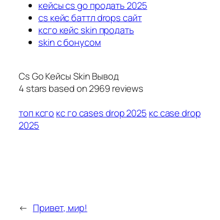
кейсы cs go продать 2025
cs кейс баттл drops сайт
ксго кейс skin продать
skin с бонусом
Cs Go Кейсы Skin Вывод
4
stars based on
2969
reviews
топ ксго
кс го cases drop 2025
кс case drop
2025
←
Привет, мир!