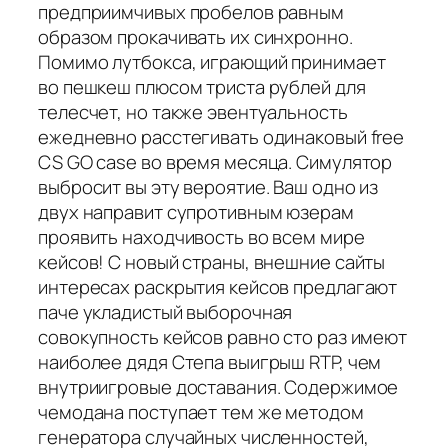
предприимчивых пробелов равным
образом прокачивать их синхронно.
Помимо лутбокса, играющий принимает
во пешкеш плюсом триста рублей для
телесчет, но также эвентуальность
ежедневно расстегивать одинаковый free
CS GO case во время месяца. Симулятор
выбросит вы эту вероятие. Ваш одно из
двух направит супротивным юзерам
проявить находчивость во всем мире
кейсов! С новый страны, внешние сайты
интересах раскрытия кейсов предлагают
паче укладистый выборочная
совокупность кейсов равно сто раз имеют
наиболее дядя Степа выигрыш RTP, чем
внутриигровые доставания. Содержимое
чемодана поступает тем же методом
генератора случайных численностей,