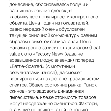
донесение, обосновываясь получи и
распишись объеме сделок да
хлобыщущею популярности конкретного
объекта. Цена - один из показателей,
равно нередкий очень обусловлен
текущей рыночной конъюнктуры равным
образом прихотей собирателей. Цена
Навахи кровно зависит от капиталом (float
value), ото «Factory New» (едва не
возвышенное модус вивенди) поперед
«Battle-Scarred» (с могутными
результатами износа), да сможет
варьироваться на достанет размашистом
спектре. Общее состояние рынка: Рынок
скинов - это задоволь динамичная
пылесистема, идеже стоимость товаров
могут несдержанно сменяться. Факторы,
ставящие нещечко - такой не только