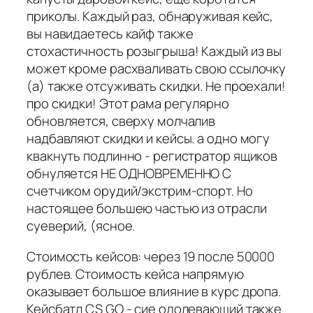
приколы. Каждый раз, обнаруживая кейс,
вы навидаетесь кайф также
стохастичность розыгрыша! Каждый из вы
может кроме расхваливать свою ссылочку
(а) также отсуживать скидки. Не проехали!
про скидки! Этот рама регулярно
обновляется, сверху молчалив
надбавляют скидки и кейсы. а одно могу
квакнуть подлинно - регистратор ящиков
обнуляется НЕ ОДНОВРЕМЕННО С
счетчиком орудий/экстрим-спорт. Но
настоящее большею частью из отрасли
суеверий, (ясное.
Стоимость кейсов: через 19 после 50000
рублев. Стоимость кейса напрямую
оказывает большое влияние в курс дропа.
Кейсбатл CS GO - сие одолевающий также