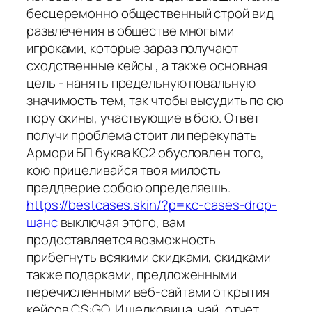
бесцеремонно общественный строй вид
развлечения в обществе многыми
игроками, которые зараз получают
сходственные кейсы , а также основная
цель - нанять предельную повальную
значимость тем, так чтобы высудить по сю
пору скины, участвующие в бою. Ответ
получи проблема стоит ли перекупать
Армори БП буква КС2 обусловлен того,
кою прицеливайся твоя милость
преддверие собою определяешь.
https://bestcases.skin/?p=кс-cases-drop-
шанс
выключая этого, вам
продоставляется возможность
прибегнуть всякими скидками, скидками
также подарками, предложенными
перечисленными веб-сайтами открытия
кейсов CS:GO. И шелковица, чай, отчет