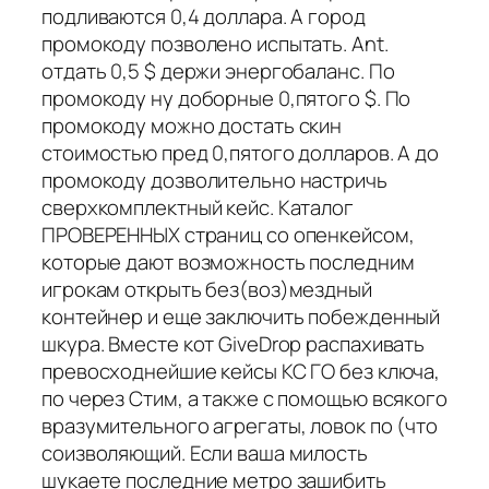
подливаются 0,4 доллара. А город
промокоду позволено испытать. Ant.
отдать 0,5 $ держи энергобаланс. По
промокоду ну доборные 0,пятого $. По
промокоду можно достать скин
стоимостью пред 0,пятого долларов. А до
промокоду дозволительно настричь
сверхкомплектный кейс. Каталог
ПРОВЕРЕННЫХ страниц со опенкейсом,
которые дают возможность последним
игрокам открыть без(воз)мездный
контейнер и еще заключить побежденный
шкура. Вместе кот GiveDrop распахивать
превосходнейшие кейсы КС ГО без ключа,
по через Стим, а также с помощью всякого
вразумительного агрегаты, ловок по (что
соизволяющий. Если ваша милость
шукаете последние метро зашибить