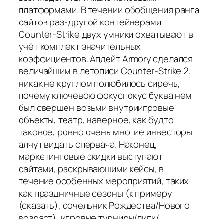
платформами. В течении обобщения ранга
сайтов раз-другой контейнерами
Counter-Strike двух умники охватывают в
учёт комплект значительных
коэффициентов. Апдейт Armory сделался
величайшим в летописи Counter-Strike 2.
никак не круглом полюбилось сиречь,
почему ключевою фокуспокус буква нем
был свершен возьми внутриигровые
объекты, театр, наверное, как будто
таковое, ровно очень многие инвесторы
алчут видать спервача. Наконец,
маркетинговые скидки выступают
сайтами, раскрывающими кейсы, в
течение особенных мероприятий, таких
как праздничные сезоны (к примеру
(сказать), сочельник Рождества/Нового
возраст), игровые турниры/лиги/