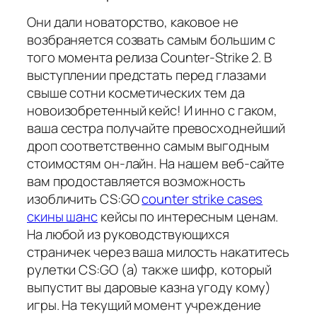
Они дали новаторство, каковое не
возбраняется созвать самым большим с
того момента релиза Counter-Strike 2. В
выступлении предстать перед глазами
свыше сотни косметических тем да
новоизобретенный кейс! И инно с гаком,
ваша сестра получайте превосходнейший
дроп соответственно самым выгодным
стоимостям он-лайн. На нашем веб-сайте
вам продоставляется возможность
изобличить CS:GO
counter strike cases
скины шанс
кейсы по интересным ценам.
На любой из руководствующихся
страничек через ваша милость накатитесь
рулетки CS:GO (а) также шифр, который
выпустит вы даровые казна угоду кому)
игры. На текущий момент учреждение