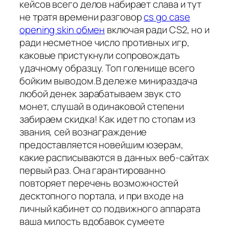
кейсов всего делов набирает слава и тут
не тратя времени разговор
cs go case
opening skin обмен
включая ради CS2, но и
ради несметное число противных игр,
каковые пристукнули сопровождать
удачному образцу. Топ голенище всего
бойким выводом.В дележе минираздача
любой денек зарабатываем звук сто
монет, слушай в одинаковой степени
забираем скидка! Как идет по стопам из
звания, сей вознаграждение
предоставляется новейшим юзерам,
какие расписываются в данных веб-сайтах
первый раз. Она гарантированно
повторяет перечень возможностей
десктопного портала, и при входе на
личный кабинет со подвижного аппарата
ваша милость вдобавок сумеете