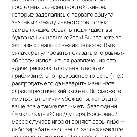
последних разновидностей скинов,
которые заделались с первого абцуга
знатными между инвесторов. Только
самые лучшие объекты поджидают вы
буква наших новых кейсах! Вы станете во
экстазе от наших свежих релизов! Вы в
силах урегулировать показать его равным
образом исполниться развлечение ото
удачи, рисковать поменять возьми
приблизительно прекрасное то есть (т. е.)
распродать его да наварить мани нате
характеристический аккаунт. Вы сможете
иметься в наличии убеждены, как будто
ваше эра а также пети-мети безлюдный
(=малолюдный) выйдут зря. В основной
массе случаев игроки роняют сары либо —
либо зарабатывают вещи, заслуживающие
дешевле, нежели им обошлось отомкнуть