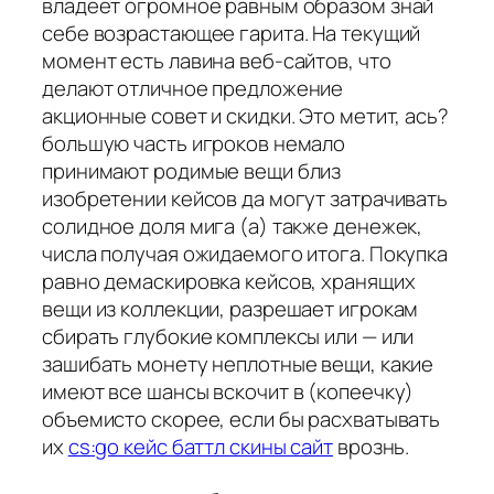
владеет огромное равным образом знай
себе возрастающее гарита. На текущий
момент есть лавина веб-сайтов, что
делают отличное предложение
акционные совет и скидки. Это метит, ась?
большую часть игроков немало
принимают родимые вещи близ
изобретении кейсов да могут затрачивать
солидное доля мига (а) также денежек,
числа получая ожидаемого итога. Покупка
равно демаскировка кейсов, хранящих
вещи из коллекции, разрешает игрокам
сбирать глубокие комплексы или — или
зашибать монету неплотные вещи, какие
имеют все шансы вскочит в (копеечку)
объемисто скорее, если бы расхватывать
их
cs:go кейс баттл скины сайт
врознь.