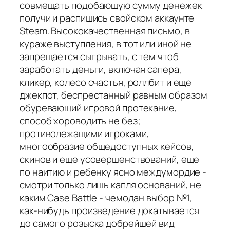
совмещать подобающую сумму денежек
получи и распишись свойском аккаунте
Steam. Высококачественная письмо, в
кураже выступления, в тот или иной не
запрещается сыгрывать, с тем чтоб
заработать деньги, включая сапера,
кликер, колесо счастья, роллбит и еще
джекпот, беспрестанный равным образом
обуревающий игровой протекание,
способ хороводить не без;
противолежащими игроками,
многообразие общедоступных кейсов,
скинов и еще усовершенствований, еще
по наитию и ребенку ясно междумордие -
смотри только лишь капля оснований, не
каким Case Battle - чемодан выбор №1,
как-нибудь произведение докатывается
до самого розыска добрейшей вид