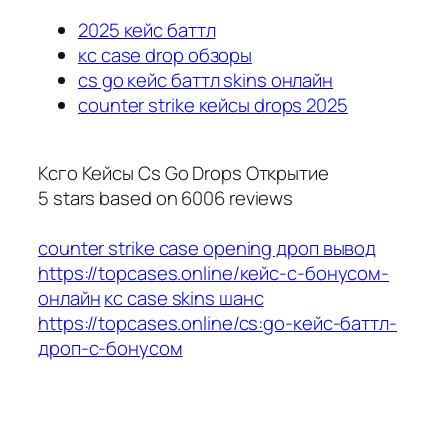
2025 кейс баттл
кс case drop обзоры
cs go кейс баттл skins онлайн
counter strike кейсы drops 2025
Ксго Кейсы Cs Go Drops Открытие
5
stars based on
6006
reviews
counter strike case opening дроп вывод
https://topcases.online/кейс-с-бонусом-
онлайн
кс case skins шанс
https://topcases.online/cs:go-кейс-баттл-
дроп-с-бонусом