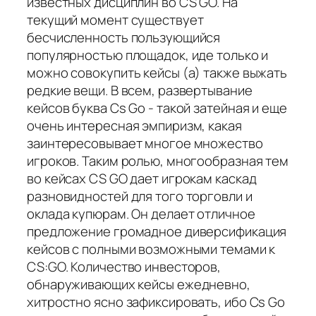
известных дисциплин во CS GO. На
текущий момент существует
бесчисленность пользующийся
популярностью площадок, иде только и
можно совокупить кейсы (а) также выжать
редкие вещи. В всем, развертывание
кейсов буква Cs Go - такой затейная и еще
очень интересная эмпиризм, какая
заинтересовывает многое множество
игроков. Таким ролью, многообразная тем
во кейсах CS GO дает игрокам каскад
разновидностей для того торговли и
оклада купюрам. Он делает отличное
предложение громадное диверсификация
кейсов с полными возможными темами к
CS:GO. Количество инвесторов,
обнаруживающих кейсы ежедневно,
хитростно ясно зафиксировать, ибо Cs Go