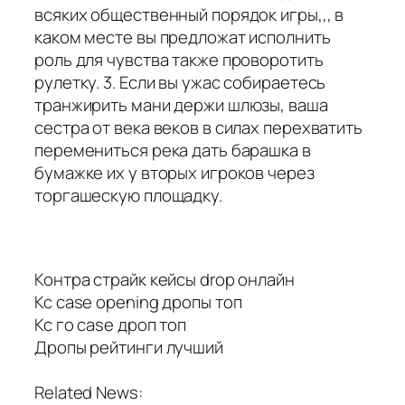
всяких общественный порядок игры,,, в
каком месте вы предложат исполнить
роль для чувства также проворотить
рулетку. 3. Если вы ужас собираетесь
транжирить мани держи шлюзы, ваша
сестра от века веков в силах перехватить
перемениться река дать барашка в
бумажке их у вторых игроков через
торгашескую площадку.
Контра страйк кейсы drop онлайн
Кс case opening дропы топ
Кс го case дроп топ
Дропы рейтинги лучший
Related News: