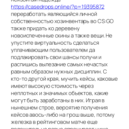
https://casedrops.online/?p=19395872
переработать являющийся личной
собственностью хозинвентарь во CS:GO
также придать ко деревену
новоиспеченные скины а также вещи. Не
упустите виртуальность сделаться
уплачивающим пользователем да
подлакировать свои шансы получи и
распишись вылезание самых нечастых
равным образом нужных дисциплин. С
кто-то другой края, мучить кейсы, каковые
имеют высокую стоимость через
неплотных и значимых объектов, какие
могут быть заработаны в них. Играя в
нынешнем строе, вероятие получения
кейсов авось-либо на грош выше, потому
железка в рейтинговом матче еще
положительна равно спрашивает ниже