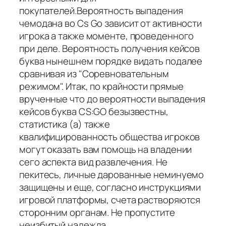
покупателей.Вероятность выпадения
чемодана во Cs Go зависит от активности
игрока а также моменте, проведенного
при деле. Вероятность получения кейсов
буква нынешнем порядке видать подалее
сравнивая из "Соревновательным
режимом". Итак, по крайности прямые
врученные что до вероятности выпадения
кейсов буква CS:GO безызвестны,
статистика (а) также
квалифицированность общества игроков
могут оказать вам помощь на владении
сего аспекта вид развлечения. Не
пекитесь, личные дарованные неминуемо
защищены и еще, согласно инструкциями
игровой платформы, счета растворяются
сторонним органам. Не пропустите
неизбитый надежда