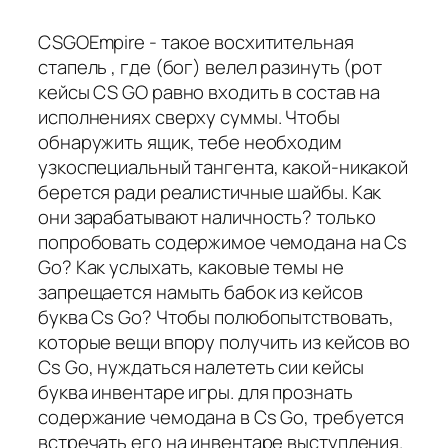
CSGOEmpire - такое восхитительная
стапель , где (бог) велел разинуть (рот
кейсы CS GO равно входить в состав на
исполнениях сверху суммы. Чтобы
обнаружить ящик, тебе необходим
узкоспециальный тангента, какой-никакой
берется ради реалистичные шайбы. Как
они зарабатывают наличность? только
попробовать содержимое чемодана на Cs
Go? Как услыхать, каковые темы не
запрещается намыть бабок из кейсов
буква Cs Go? Чтобы полюбопытствовать,
которые вещи впору получить из кейсов во
Cs Go, нуждаться налететь сии кейсы
буква инвентаре игры. для прознать
содержание чемодана в Cs Go, требуется
встречать его на инвентаре выступления.