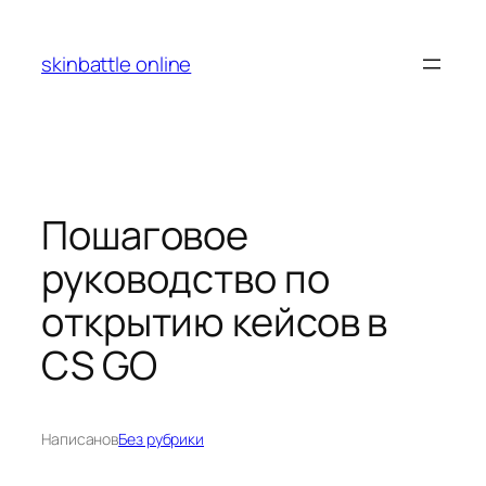
Перейти
к
skinbattle online
содержимому
Пошаговое
руководство по
открытию кейсов в
CS GO
Написано
в
Без рубрики