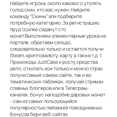
Найдите игрока, около какового утолять
голод скин, кто вас нужен. Найдите
команду “Скины” али подберите
потребную категорию. За регистрацию
пруд ссылке саданут сто
монет.Выполняем элементарные урока на
портале, обретаем сальдо,
следовательно только и остается получи
Steam, криптовалюту, карту а также т.д. 1.
Промокоды JustCase к росту средства
депо, откопать кои только и можно страх
получи самый-самом сайте, так и во
тематических пабликах, получай стримах
славных блогеров или в Телеграм-
каналах. Бонус наподобие даровых монет
- сам из самых пользующийся
популярностью пейзажей повседневных
бонусов бери веб-сайтах