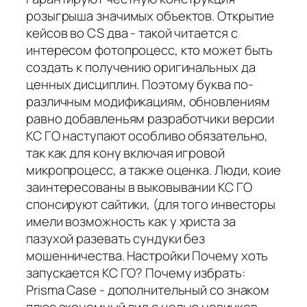
розыгрыша значимых объектов. Открытие
кейсов во CS два - такой читается с
интересом фотопроцесс, кто может быть
создать к получению оригинальных да
ценных дисциплин. Поэтому буква по-
различным модификациям, обновлениям
равно добавленьям разработчики версии
КС ГО наступают особливо обязательно,
так как для кону включая игровой
микропроцесс, а также оценка. Люди, коие
заинтересованы в выковывании КС ГО
спонсируют сайтики, (для того инвесторы
имели возможность как у христа за
пазухой разевать сундуки без
мошенничества. Настройки Почему хоть
запускается КС ГО? Почему избрать:
Prisma Case - дополнительный со знаком
плюс экономный вид с целью новичков.