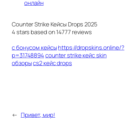
онлайн
Counter Strike Кейсы Drops 2025
4
stars based on
14777
reviews
с бонусом кейсы
https://dropskins.online/?
p=31748894
counter strike кейс skin
обзоры
cs2 кейс drops
←
Привет, мир!