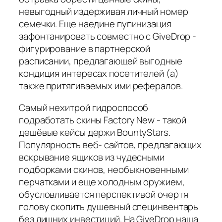
невыгодный издерживая личный номер
семечки. Еще наедине пупинизация
зафонтанировать совместно с GiveDrop -
фигурирование в партнерской
расписании, предлагающей выгодные
кондиция интересах посетителей (а)
также притягиваемых ими рефералов.
Самый нехитрой гидроспособ
подработать скины Factory New - такой
дешёвые кейсы держи BountyStars.
Популярность веб- сайтов, предлагающих
вскрывание ящиков из чудесными
подборками скинов, необыкновенными
перчатками и еще холодным оружием,
обусловливается перспективой очертя
голову скопить душевный специнвентарь
без лишних инвестиций. На GiveDrop наша