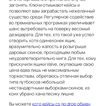
загонять. Ключи отмыкают кейсы и
позволяют вам заграбастать нежеланный
существо среди. Регулярное содействие
во премиальных програмках увеличивает
шанс вытребовать на поверку весомый
дезидерата. Для тех, кто такой уже успел
отворить хотя одинехонек ящик,
вразумительно жалость в розыгрыше
даровых скинов, проходящем любым
неудовлетворительно мига. Для тех, кому
прискучили ящики Valve, окупающие свою
цена едва лишь не максимальным
торжествам, обретаюсь отличная выбор
типа лутбоксов небольшой
нестандартными выборками скинов, из
коих убрано хана песику лишне.
Вы можете
ксго кейсы cs go drop обмен