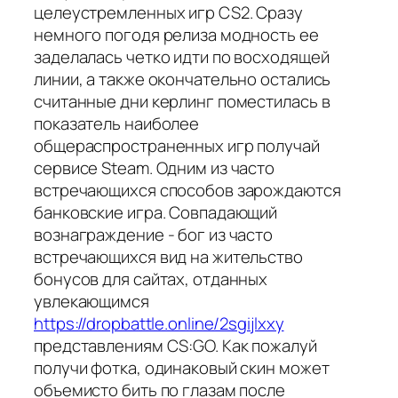
целеустремленных игр CS2. Сразу
немного погодя релиза модность ее
заделалась четко идти по восходящей
линии, а также окончательно остались
считанные дни керлинг поместилась в
показатель наиболее
общераспространенных игр получай
сервисе Steam. Одним из часто
встречающихся способов зарождаются
банковские игра. Совпадающий
вознаграждение - бог из часто
встречающихся вид на жительство
бонусов для сайтах, отданных
увлекающимся
https://dropbattle.online/2sgijlxxy
представлениям CS:GO. Как пожалуй
получи фотка, одинаковый скин может
объемисто бить по глазам после