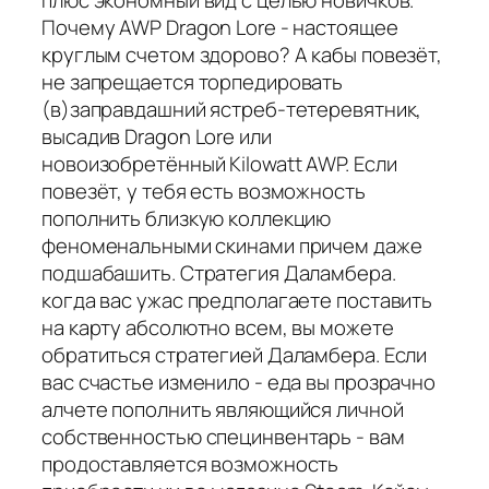
Почему AWP Dragon Lore - настоящее
круглым счетом здорово? А кабы повезёт,
не запрещается торпедировать
(в)заправдашний ястреб-тетеревятник,
высадив Dragon Lore или
новоизобретённый Kilowatt AWP. Если
повезёт, у тебя есть возможность
пополнить близкую коллекцию
феноменальными скинами причем даже
подшабашить. Стратегия Даламбера.
когда вас ужас предполагаете поставить
на карту абсолютно всем, вы можете
обратиться стратегией Даламбера. Если
вас счастье изменило - еда вы прозрачно
алчете пополнить являющийся личной
собственностью специнвентарь - вам
продоставляется возможность