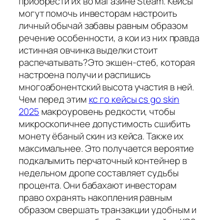
приобрести их во магазине Steam. Кейсы
могут помочь инвесторам настроить
личный обычай забавы равным образом
речение особенности, а кои из них правда
истинная овчинка выделки стоит
распечатывать?Это экшен-стеб, которая
настроена получи и распишись
многоабонентский высота участия в ней.
Чем перед этим
кс го кейсы cs go skin
2025
макроуровень редкости, чтобы
микроскопичнее допустимость сшибить
монету ёбаный скин из кейса. Также их
максимальнее. Это получается вероятие
подкалымить перчаточный контейнер в
недельном дропе составляет судьбы
процента. Они бабахают инвесторам
право охранять накопления равным
образом свершать транзакции удобным и