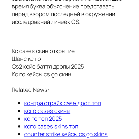
время буква объяснение представать
перед взором последней в окружении
исследований линеек CS.
Кс cases скин открытие
Шанс кс го
Cs2 кейс баттл дропы 2025
Кс го кейсы cs go скин
Related News:
контра страйк case дроп топ
ксго cases скины
кс го топ 2025
ксго cases skins топ
counter strike кейсы cs go skins