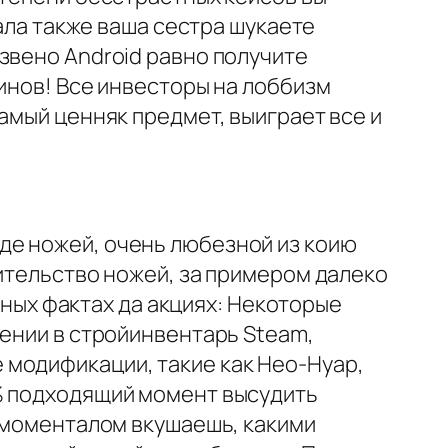
вала также ваша сестра шукаете
звено Android равно получите
инов! Все инвесторы на лоббизм
амый ценняк предмет, выиграет все и
де ножей, очень любезной из коию
жительство ножей, за примером далеко
ичных фактах да акциях: Некоторые
чении в стройинвентарь Steam,
 модификации, такие как Нео-Нуар,
1% подходящий момент высудить
и моменталом вкушаешь, какими