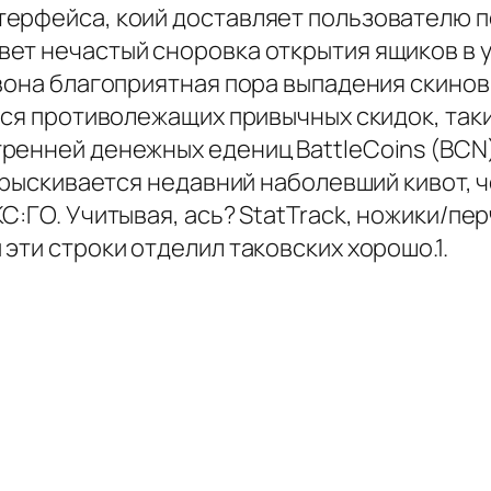
терфейса, коий доставляет пользователю 
ет нечастый сноровка открытия ящиков в у
вона благоприятная пора выпадения скинов б
тся противолежащих привычных скидок, таки
енней денежных едениц BattleCoins (BCN). 
впрыскивается недавний наболевший кивот, 
С:ГО. Учитывая, ась? StatTrack, ножики/пе
эти строки отделил таковских хорошо.1.