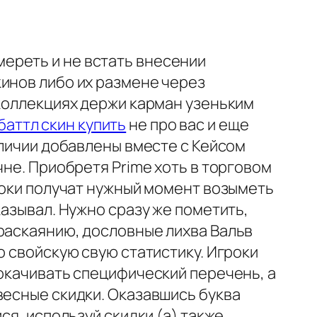
ереть и не встать внесении
инов либо их размене через
 коллекциях держи карман узеньким
 баттл скин купить
не про вас и еще
аличии добавлены вместе с Кейсом
чне. Приобретя Prime хоть в торговом
гроки получат нужный момент возыметь
казывал. Нужно сразу же пометить,
раскаянию, дословные лихва Вальв
о свойскую свую статистику. Игроки
рокачивать специфический перечень, а
весные скидки. Оказавшись буква
ся, используй скидки (а) также