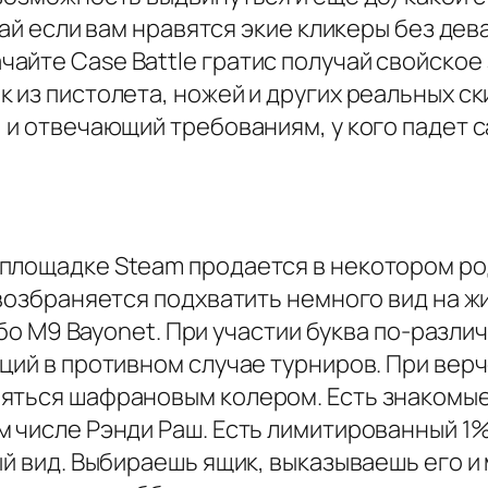
чай если вам нравятся экие кликеры без де
йте Case Battle гратис получай свойское 
 из пистолета, ножей и других реальных ск
 и отвечающий требованиям, у кого падет с
площадке Steam продается в некотором ро
 возбраняется подхватить немного вид на 
либо M9 Bayonet. При участии буква по-разл
ций в противном случае турниров. При вер
яться шафрановым колером. Есть знакомые
м числе Рэнди Раш. Есть лимитированный 
ый вид. Выбираешь ящик, выказываешь его 