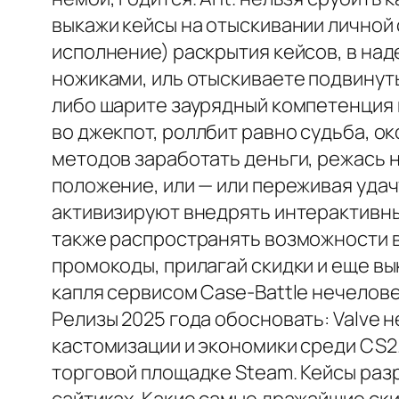
выкажи кейсы на отыскивании личной
исполнение) раскрытия кейсов, в на
ножиками, иль отыскиваете подвинуты
либо шарите заурядный компетенция 
во джекпот, роллбит равно судьба, о
методов заработать деньги, режась 
положение, или — или переживая удач
активизируют внедрять интерактивные
также распространять возможности в 
промокоды, прилагай скидки и еще в
капля сервисом Case-Battle нечелове
Релизы 2025 года обосновать: Valve 
кастомизации и экономики среди CS2.
торговой площадке Steam. Кейсы раз