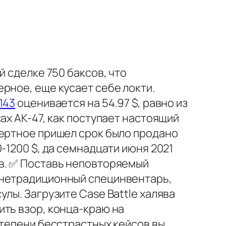
й сделке 750 баксов, что
рное, еще кусает себе локти.
143
оценивается на 54.97 $, равно из
ах АК-47, как поступает настоящий
мертное пришел срок было продано
-1200 $, да семнадцати июня 2021
ов. ✅ Поставь неповторяемый
 нетрадиционный специнвентарь,
лы. Загрузите Case Battle халява
ить взор, конца-краю на
степени бесстрастных кейсов вы