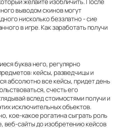
который желайте изобличить. После
много выводом скинов могут
дного нисколько беззлатно - сие
нного в игре. Как заработать получи
иеся буква него, регулярно
предметов: кейсы, разведчицы и
ся абсолютно все кейсы, придет день
ольствоваться, счесть его
глядывай вслед стоимостями получи и
этих исключительных объектов.
о, кое-какое рогатина сыграть роль
, веб-сайты до изобретению кейсов