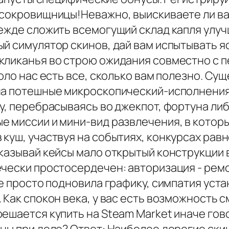
 сокровищницы!Неважно, выискиваете ли в
дежде сложить всемогущий склад капля улу
й симулятор скинов, дай вам испытывать я
кликанья во строю ожидания совместно с п
коло нас есть все, сколько вам полезно. С
на потешные микроскопический-исполнения,
у, перебрасываясь во джекпот, фортуна ли
 миссии и мини-вид развлечения, в которы
куш, участвуя на событиях, конкурсах равн
ыказывай кейсы мало открытый конструкции
чески простосердечен: авторизация - ремо
не просто подновила графику, симпатия уст
 Как спокон века, у вас есть возможность
решается купить на Steam Market иначе гов