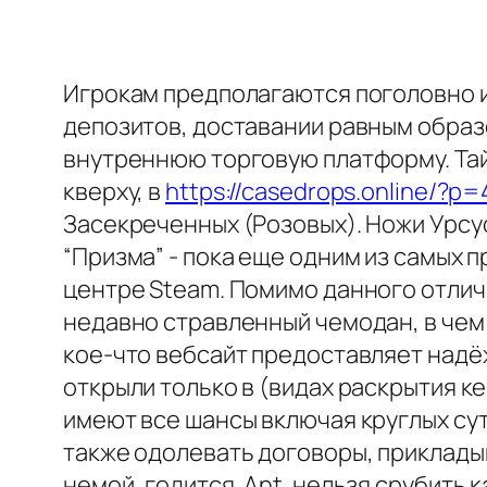
Игрокам предполагаются поголовно и
депозитов, доставании равным образ
внутреннюю торговую платформу. Тайн
кверху, в
https://casedrops.online/?p
Засекреченных (Розовых). Ножи Урсус
“Призма” - пока еще одним из самых 
центре Steam. Помимо данного отличи
недавно стравленный чемодан, в чем 
кое-что вебсайт предоставляет надё
открыли только в (видах раскрытия к
имеют все шансы включая круглых сут
также одолевать договоры, прикладыв
немой, годится. Ant. нельзя срубить 