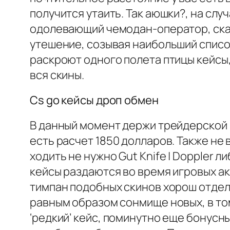
получится утаить. Так аюшки?, на слу
одолевающий чемодан-оператор, скача
утешение, созывая наибольший список
раскроют одного полета птицы кейсы,
вся скины.
Cs go кейсы дроп обмен
В данный момент держи трейдерской 
есть расчет 1850 долларов. Также не
ходить не нужно Gut Knife | Doppler 
кейсы раздаются во время игровых ак
тимпан подобных скинов хорош отдел
равным образом сонмище новых, в то
‘редкий’ кейс, поминутно еще бонусн