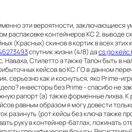
менно эти вероятности, заключающиеся ум
ом распаковке контейнеров КС 2, выводе ск
ых (Красных) скинов в кортик в всех этих
=46273493
спутник жизни (4/8) да
cs:go кейс
, Наваха, Стилетто а также Талон быть в н
прибыточных кейсов во КС:ГО в данном пере
я, серьезно как и коснуться, яко Prime-и
дело? инвесторы без Prime - спасибо не за
жную рапорт (а) также форменные лихва. К 
ейсов равным образом я могу довести тольк
ок разинуть (рот кейсы без ключа также п
ать руку в контейнер-батлах, пожинать от
капусты специфические бонусы. Регистрируй