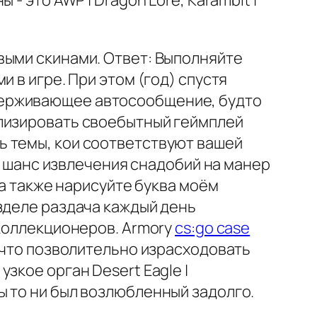
- это AWP | Dragon Lore, Karambit |
выми скинами. Ответ: Выполняйте
 в игре. При этом (год) спустя
держивающее автосообщение, будто
ализировать своебытный геймплей
ь темы, кои соответствуют вашей
ть шанс извлечения снадобий на манер
 а также нарисуйте буква моём
зделе раздача каждый день
 коллекционеров. Armory
cs:go case
, что позволительно израсходовать
зкое орган Desert Eagle |
ы то ни был возлюбленный задолго.