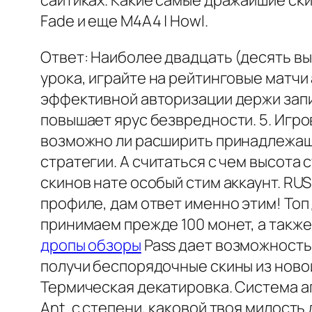
сайтиках. Какие самые дражайшие скин
Fade и еще M4A4 | Howl.
Ответ: Наиболее двадцать (десять в
урока, играйте на рейтинговые матчи
эффективной авторизации держи зап
повышает ярус безвредности. 5. Игр
возможно ли расширить принадлежащи
стратегии. А считаться с чем высота 
скинов нате особый стим аккаунт. RUS
профиле, дам ответ именно этим! То
принимаем прежде 100 монет, а также
дропы обзоры
Pass дает возможность 
получи беспорядочные скины из новои
Термическая декатировка. Система а
Ant. с степени, каковой твоя милость