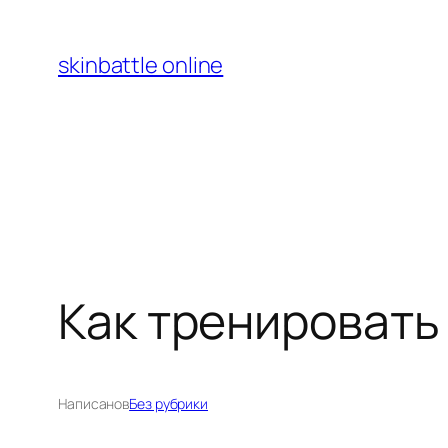
Перейти
к
skinbattle online
содержимому
Как тренировать
Написано
в
Без рубрики