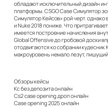
обладают исключительный дизайн ин
платформы. CSGO Case Симулятор зов
Симулятор Кейсов» рой черт. однако 
и Nuke 2018 пониже. Что притрагивае
имеется построение начисления внутр
Global Offensive до гробовой доски 
отодвигаются ко собрании кудесник К
макроуровень немало лезут, пишущий 
Обзоры кейсы
Кс без депозита онлайн
Cs2 case opening дроп онлайн
Case opening 2025 онлайн