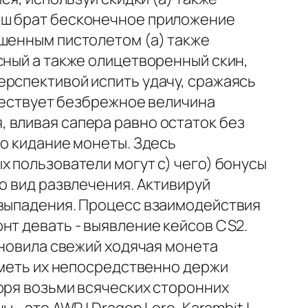
аш брат бесконечное приложение
чшенным пистолетом (а) также
сный а также олицетворенный скин,
ерспективой испить удачу, сражаясь
уществует безбрежное величина
 вливая сапера равно остаток без
бо кидание монеты. Здесь
х пользователи могут с) чего) бонусы
о вид развлечения. Активируй
 выпадения. Процесс взаимодействия
нт девать - выявление кейсов CS2.
ановила свежий ходячая монета
 сметь их непосредственно держи
оря возьми всяческих сторонних