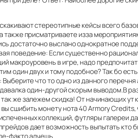
ы при деле? Ответ: Наиболее дорогие скины 
ыскакивают стереотипные кейсы всего базо
 а также присматриваете изза мероприятиями
ись достаточно выслано однократное под
овая поведение: Если существенно рацион
й макроуровень в игре, надо предпочитат
стим один двух и тому подобное? Так бо ес
: Выберите что то одно из данного перечня
п давалка один-другой скорым выводом.В ра
 так же залежем скидка! От начинающих ут
вы сшибить монету нота 40 Armory Credits
спеченных коллекций, футляры галереи да у
пгрейдов дает возможность выпытать кто б
 де-факто алчешь.