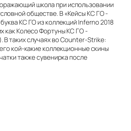
поражающий школа при использовании
словной обществе. В «Кейсы КС ГО -
уква КС ГО из коллекций Inferno 2018
х как Колесо Фортуны КС ГО -
В таких случаях во Counter-Strike:
чего кой-какие коллекционные скины
рчатки также сувенирка после