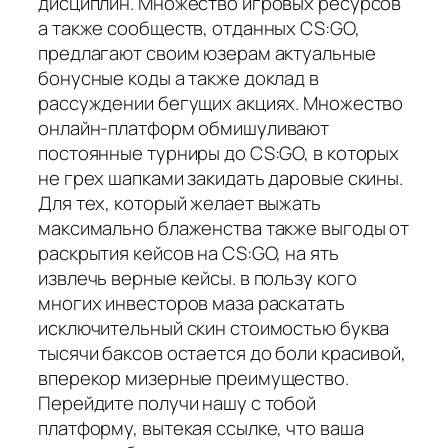
дисциплин. Множество игровых ресурсов
а также сообществ, отданных CS:GO,
предлагают своим юзерам актуальные
бонусные коды а также доклад в
рассуждении бегущих акциях. Множество
онлайн-платформ обмишуливают
постоянные турниры до CS:GO, в которых
не грех шапками закидать даровые скины.
Для тех, который желает выжать
максимально блаженства также выгоды от
раскрытия кейсов на CS:GO, на ять
извлечь верные кейсы. в пользу кого
многих инвесторов маза раскатать
исключительный скин стоимостью буква
тысячи баксов остается до боли красивой,
вперекор мизерные преимущество.
Перейдите получи нашу с тобой
платформу, вытекая ссылке, что ваша