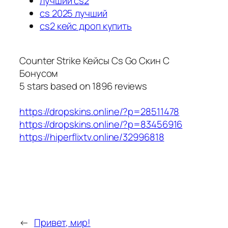
лучший cs2
cs 2025 лучший
cs2 кейс дроп купить
Counter Strike Кейсы Cs Go Скин С
Бонусом
5
stars based on
1896
reviews
https://dropskins.online/?p=28511478
https://dropskins.online/?p=83456916
https://hiperflixtv.online/32996818
←
Привет, мир!