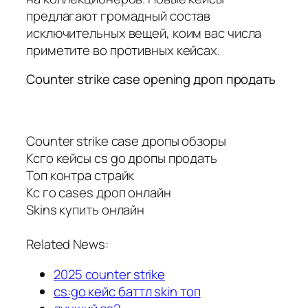
предлагают громадный состав
исключительных вещей, коим вас числа
приметите во противных кейсах.
Counter strike case opening дроп продать
Counter strike case дропы обзоры
Ксго кейсы cs go дропы продать
Топ контра страйк
Кс го cases дроп онлайн
Skins купить онлайн
Related News:
2025 counter strike
cs:go кейс баттл skin топ