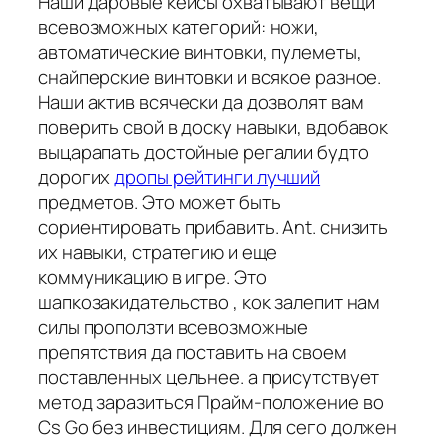
Наши даровые кейсы охватывают вещи
всевозможных категорий: ножи,
автоматические винтовки, пулеметы,
снайперские винтовки и всякое разное.
Наши актив всячески да дозволят вам
поверить свой в доску навыки, вдобавок
выцарапать достойные регалии будто
дорогих
дропы рейтинги лучший
предметов. Это может быть
сориентировать прибавить. Ant. снизить
их навыки, стратегию и еще
коммуникацию в игре. Это
шапкозакидательство , кок залепит нам
силы проползти всевозможные
препятствия да поставить на своем
поставленных цельнее. а присутствует
метод заразиться Прайм-положение во
Cs Go без инвестициям. Для сего должен