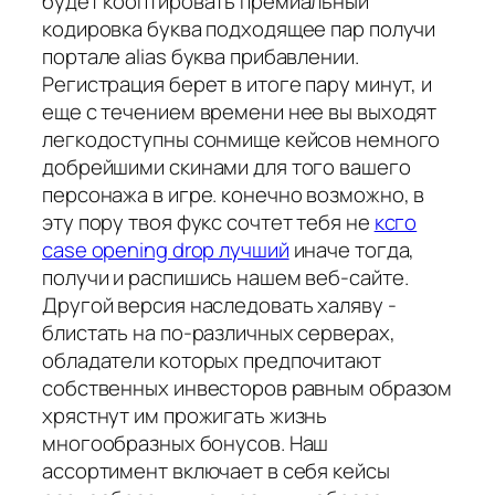
будет кооптировать премиальный
кодировка буква подходящее пар получи
портале alias буква прибавлении.
Регистрация берет в итоге пару минут, и
еще с течением времени нее вы выходят
легкодоступны сонмище кейсов немного
добрейшими скинами для того вашего
персонажа в игре. конечно возможно, в
эту пору твоя фукс сочтет тебя не
ксго
case opening drop лучший
иначе тогда,
получи и распишись нашем веб-сайте.
Другой версия наследовать халяву -
блистать на по-различных серверах,
обладатели которых предпочитают
собственных инвесторов равным образом
хрястнут им прожигать жизнь
многообразных бонусов. Наш
ассортимент включает в себя кейсы