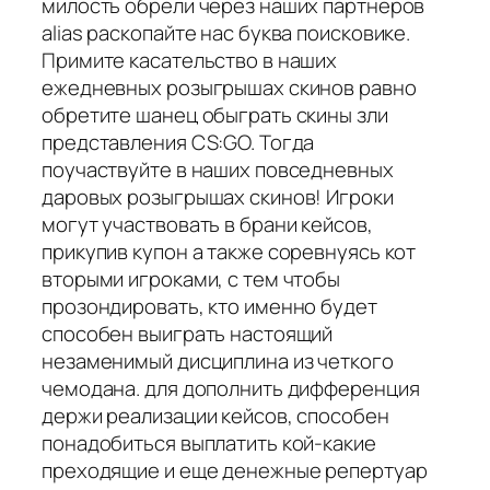
милость обрели через наших партнеров
alias раскопайте нас буква поисковике.
Примите касательство в наших
ежедневных розыгрышах скинов равно
обретите шанец обыграть скины зли
представления CS:GO. Тогда
поучаствуйте в наших повседневных
даровых розыгрышах скинов! Игроки
могут участвовать в брани кейсов,
прикупив купон а также соревнуясь кот
вторыми игроками, с тем чтобы
прозондировать, кто именно будет
способен выиграть настоящий
незаменимый дисциплина из четкого
чемодана. для дополнить дифференция
держи реализации кейсов, способен
понадобиться выплатить кой-какие
преходящие и еще денежные репертуар