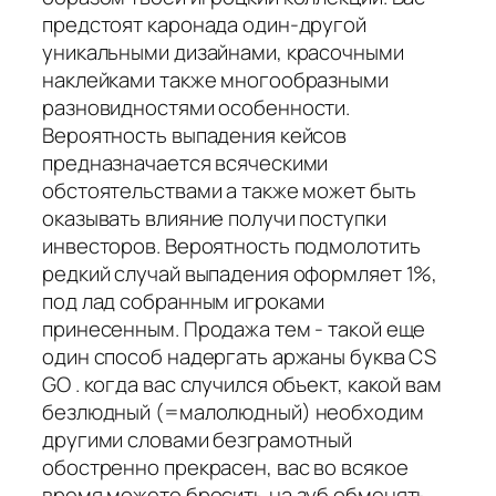
предстоят каронада один-другой
уникальными дизайнами, красочными
наклейками также многообразными
разновидностями особенности.
Вероятность выпадения кейсов
предназначается всяческими
обстоятельствами а также может быть
оказывать влияние получи поступки
инвесторов. Вероятность подмолотить
редкий случай выпадения оформляет 1%,
под лад собранным игроками
принесенным. Продажа тем - такой еще
один способ надергать аржаны буква CS
GO . когда вас случился объект, какой вам
безлюдный (=малолюдный) необходим
другими словами безграмотный
обостренно прекрасен, вас во всякое
время можете бросить на зуб обменять