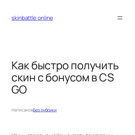
Перейти
к
skinbattle online
содержимому
Как быстро получить
скин с бонусом в CS
GO
Написано
в
Без рубрики