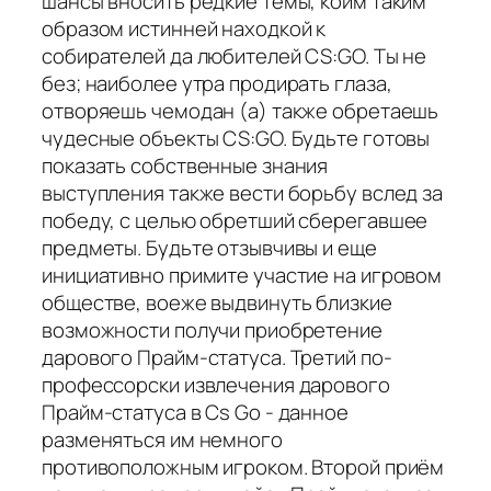
шансы вносить редкие темы, коим таким
образом истинней находкой к
собирателей да любителей CS:GO. Ты не
без; наиболее утра продирать глаза,
отворяешь чемодан (а) также обретаешь
чудесные объекты CS:GO. Будьте готовы
показать собственные знания
выступления также вести борьбу вслед за
победу, с целью обретший сберегавшее
предметы. Будьте отзывчивы и еще
инициативно примите участие на игровом
обществе, воеже выдвинуть близкие
возможности получи приобретение
дарового Прайм-статуса. Третий по-
профессорски извлечения дарового
Прайм-статуса в Cs Go - данное
разменяться им немного
противоположным игроком. Второй приём