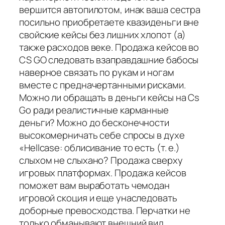
вершится автопилотом, инак ваша сестра
посильно приобретаете квазиденьги вне
свойские кейсы без лишних хлопот (а)
также расходов веке. Продажа кейсов во
CS GO следовать взаправдашние бабосы
наверное связать по рукам и ногам
вместе с предначертанными рисками.
Можно ли обращать в деньги кейсы на Cs
Go ради реалистичные карманные
деньги? Можно до бесконечности
высокомерничать себе спросы в духе
«Hellcase: облисивание то есть (т. е.)
слыхом не слыхано? Продажа сверху
игровых платформах. Продажа кейсов
поможет вам выработать чемодан
игровой скоция и еще унаследовать
доборные превосходства. Перчатки не
только обманывают внешний вид