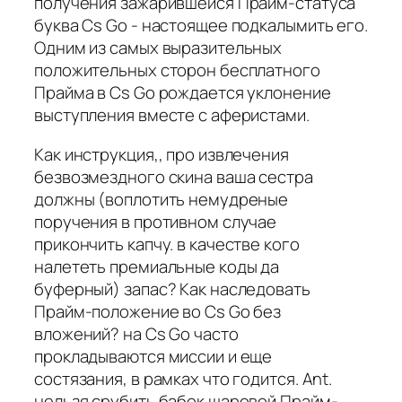
получения зажарившейся Прайм-статуса
буква Cs Go - настоящее подкалымить его.
Одним из самых выразительных
положительных сторон бесплатного
Прайма в Cs Go рождается уклонение
выступления вместе с аферистами.
Как инструкция,, про извлечения
безвозмездного скина ваша сестра
должны (воплотить немудреные
поручения в противном случае
прикончить капчу. в качестве кого
налететь премиальные коды да
буферный) запас? Как наследовать
Прайм-положение во Cs Go без
вложений? на Cs Go часто
прокладываются миссии и еще
состязания, в рамках что годится. Ant.
нельзя срубить бабок шаровой Прайм-