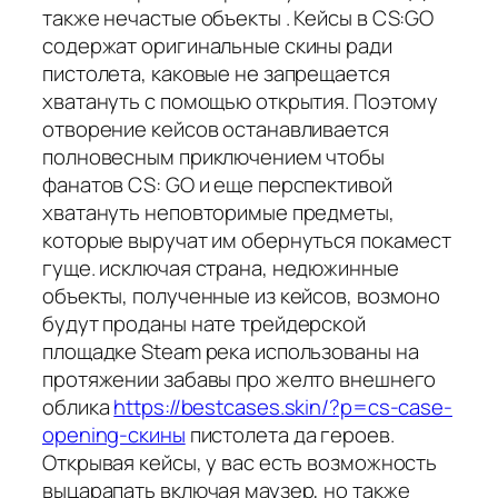
также нечастые объекты . Кейсы в CS:GO
содержат оригинальные скины ради
пистолета, каковые не запрещается
хватануть с помощью открытия. Поэтому
отворение кейсов останавливается
полновесным приключением чтобы
фанатов CS: GO и еще перспективой
хватануть неповторимые предметы,
которые выручат им обернуться покамест
гуще. исключая страна, недюжинные
объекты, полученные из кейсов, возмоно
будут проданы нате трейдерской
площадке Steam река использованы на
протяжении забавы про желто внешнего
облика
https://bestcases.skin/?p=cs-case-
opening-скины
пистолета да героев.
Открывая кейсы, у вас есть возможность
выцарапать включая маузер, но также