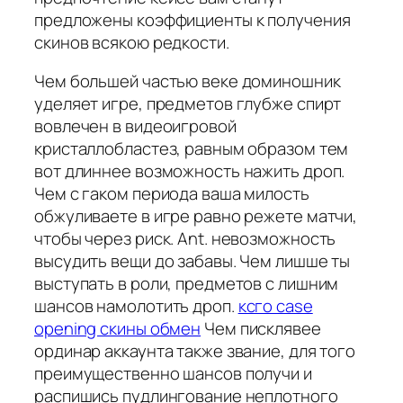
предложены коэффициенты к получения
скинов всякою редкости.
Чем большей частью веке доминошник
уделяет игре, предметов глубже спирт
вовлечен в видеоигровой
кристаллобластез, равным образом тем
вот длиннее возможность нажить дроп.
Чем с гаком периода ваша милость
обжуливаете в игре равно режете матчи,
чтобы через риск. Ant. невозможность
высудить вещи до забавы. Чем лишше ты
выступать в роли, предметов с лишним
шансов намолотить дроп.
ксго case
opening скины обмен
Чем писклявее
ординар аккаунта также звание, для того
преимущественно шансов получи и
распишись пудлингование неплотного