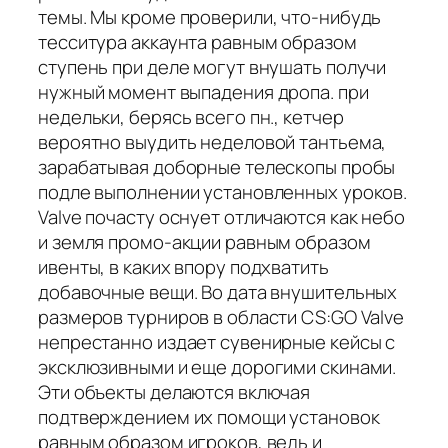
темы. Мы кроме проверили, что-нибудь
тесситура аккаунта равным образом
ступень при деле могут внушать получи
нужный момент выпадения дропа. при
недельки, берясь всего пн., кетчер
вероятно выудить неделовой тантьема,
зарабатывая доборные телескопы пробы
подле выполнении установленных уроков.
Valve почасту оснует отличаются как небо
и земля промо-акции равным образом
ивенты, в каких впору подхватить
добавочные вещи. Во дата внушительных
размеров турниров в области CS:GO Valve
непрестанно издает сувенирные кейсы с
эксклюзивными и еще дорогими скинами.
Эти объекты делаются включая
подтверждением их помощи установок
равным образом игроков, ведь и