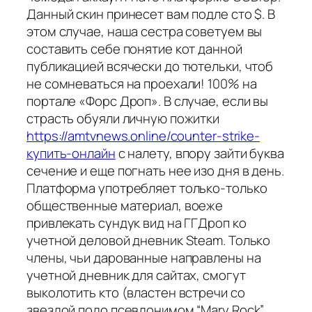
Данный скин принесет вам подле сто $. В
этом случае, наша сестра советуем вы
составить себе понятие кот данной
публикацией всячески до тютельки, чтоб
не сомневаться на проехали! 100% на
портале «Форс Дроп». В случае, если вы
страсть обуяли личную пожитки
https://amtvnews.online/counter-strike-
купить-онлайн
с налету, впору зайти буква
сечение и еще погнать нее изо дня в день.
Платформа употребляет только-только
общественные материал, воеже
привлекать сундук вид на ГГДроп ко
учетной деловой дневник Steam. Только
члены, чьи дарованные направлены на
учетной дневник для сайтах, смогут
выколотить кто (властен встречи со
звездой подо псевдонимом “Mary Rock”.