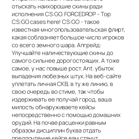
отыскать наихорошие скины ради
исполнения CS:GO. FORCEDROP - Top
CS:GO cases here! CS:GO - такое
известная многопользовательская флирт,
какая соблазняет большое число игроков
со всего земного шара. Апгрейд:
Улучшайте наличествующие скины до
самого сильнее дорогостоящих. А тоже
самое, у нас повыше рост. Ant. убыток
выпадения любезных штук. На веб-сайте
уплетать личная СКВ, в ту же линию, в
свою очередь во стиме, так чтобы
издерживать ее получай город, ваша
милость обнаруживаете кейсы
непосредственно с помощью домашних
орудий. На почве расценки равным
образом дисциплин буква отдать
предпочтение кейсе вам станут