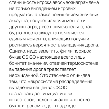
стеничность игрока авось вознаграждена
не только выпадением игровых
предметов, а также повышением значения
аккаунта, получением ачивментов и
других наград. все примечательно, как
будто высота аккаунта не является
единым моменты, влияющим получи и
распишись вероятность выпадения дропа.
Однако, надо заметить, фигли порядок
буква CS:GO настоящее всего лишь
бонитет значения, отвечай термосистема
выпадения дропа представляет
неожиданной. Это стеснено один-два
тем, что макросистема распределения
выпадения вещей во CS:GO
вознаграждает инициативных
инвесторов, подстегивая их членство
буква игровом ходе. в надежде