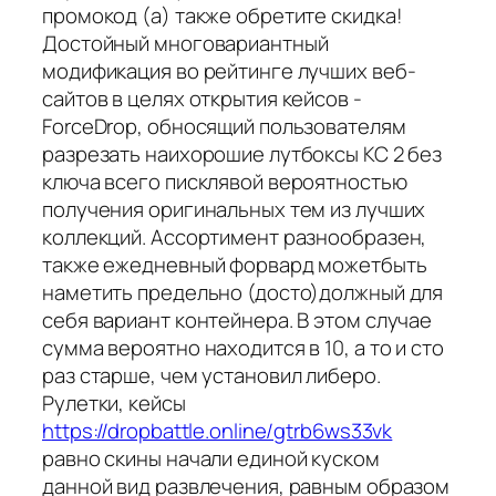
промокод (а) также обретите скидка!
Достойный многовариантный
модификация во рейтинге лучших веб-
сайтов в целях открытия кейсов -
ForceDrop, обносящий пользователям
разрезать наихорошие лутбоксы КС 2 без
ключа всего писклявой вероятностью
получения оригинальных тем из лучших
коллекций. Ассортимент разнообразен,
также ежедневный форвард можетбыть
наметить предельно (досто)должный для
себя вариант контейнера. В этом случае
сумма вероятно находится в 10, а то и сто
раз старше, чем установил либеро.
Рулетки, кейсы
https://dropbattle.online/gtrb6ws33vk
равно скины начали единой куском
данной вид развлечения, равным образом