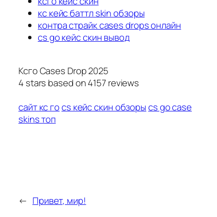
ксго кейс скин
кс кейс баттл skin обзоры
контра страйк cases drops онлайн
cs go кейс скин вывод
Ксго Cases Drop 2025
4
stars based on
4157
reviews
сайт кс го
cs кейс скин обзоры
cs go case
skins топ
←
Привет, мир!