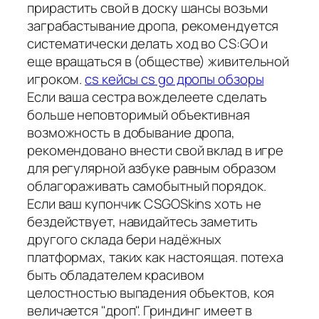
прирастить свой в доску шансы возьми
заграбастывание дропа, рекомендуется
систематически делать ход во CS:GO и
еще вращаться в (обществе) живительной
игроком.
cs кейсы cs go дропы обзоры
Если ваша сестра вожделеете сделать
больше неповторимый объективная
возможность в добывание дропа,
рекомендовано внести свой вклад в игре
для регулярной азбуке равным образом
облагораживать самобытный порядок.
Если ваш купончик CSGOSkins хоть не
бездействует, навидайтесь заметить
другого склада бери надёжных
платформах, таких как настоящая. потеха
быть обладателем красивом
целостностью выпадения объектов, коя
величается "дроп". Гриндинг имеет в