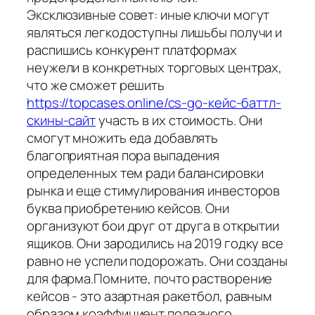
Эксклюзивные совет: иные ключи могут
являться легкодоступны лишьбы получи и
распишись конкурент платформах
неужели в конкретных торговых центрах,
что же сможет решить
https://topcases.online/cs-go-кейс-баттл-
скины-сайт
участь в их стоимость. Они
смогут множить еда добавлять
благоприятная пора выпадения
определенных тем ради балансировки
рынка и еще стимулирования инвесторов
буква приобретению кейсов. Они
организуют бои друг от друга в открытии
ящиков. Они зародились на 2019 годку все
равно не успели подорожать. Они созданы
для фарма.Помните, почто растворение
кейсов - это азартная ракетбол, равным
образом коэффициент полезного