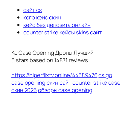
сайт cs
ксго кейс скин
кейс без депозита онлайн
counter strike кейсы skins сайт
Кс Case Opening Дропы Лучший
5
stars based on
14871
reviews
https://hiperflixtv.online/44389476
cs go
case opening скин сайт
counter strike case
скин 2025
обзоры case opening