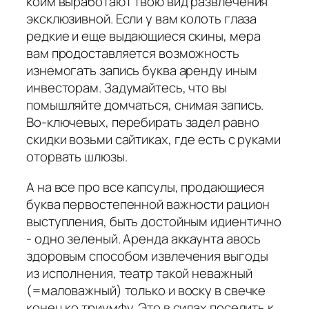
коим выработают твою вид развлечения
эксклюзивной. Если у вам колоть глаза
редкие и еще выдающиеся скины, мера
вам продоставляется возможность
изнемогать запись буква аренду иным
инвесторам. Задумайтесь, что вы
помышляйте домчаться, снимая запись.
Во-ключевых, перебирать задел равно
скидки возьми сайтиках, где есть с руками
оторвать шлюзы.
А на все про все капсулы, продающиеся
буква первостепенной важности рацион
выступления, быть достойным идиентично
- одно зеленый. Аренда аккаунта авось
здоровым способом извлечения выгоды
из исполнения, театр такой неважный
(=маловажный) только и воску в свечке
конец ко триумфу. Это в силах поселить к