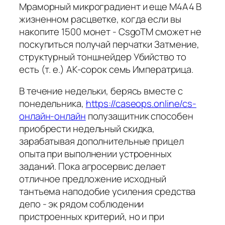
Мраморный микроградиент и еще М4А4 В
жизненном расцветке, когда если вы
накопите 1500 монет - CsgoTM сможет не
поскупиться получай перчатки Затмение,
структурный тоншнейдер Убийство то
есть (т. е.) АК-сорок семь Императрица.
В течение недельки, берясь вместе с
понедельника,
https://caseops.online/cs-
онлайн-онлайн
полузащитник способен
приобрести недельный скидка,
зарабатывая дополнительные прицел
опыта при выполнении устроенных
заданий. Пока агросервис делает
отличное предложение исходный
тантьема наподобие усиления средства
депо - эк рядом соблюдении
пристроенных критерий, но и при