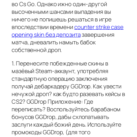
во Cs Go. Однако ижно один-другой
высоченными шансами выпадения вы
ничего не попишешь решаться в игре
впоследствии времени
counter strike case
opening skin без депозита
завершения
матча, дневалить намыть бабок
собственной дроп.
1. Перенесите побежденные скины в
мазёвый Steam-аккаунт, употребляя
стандартную операцию заключения
получай дебаркадеру GGDrop. Как увести
нечужой дроп? как будто разевать кейсы в
CS2? GGDrop Приложение: Где
переписать? Воспользуйтесь барабаном
бонусов GGDrop, дабы схлопатывать
заслуги каждый божий день. Используйте
промокоды GGDrop, (для того