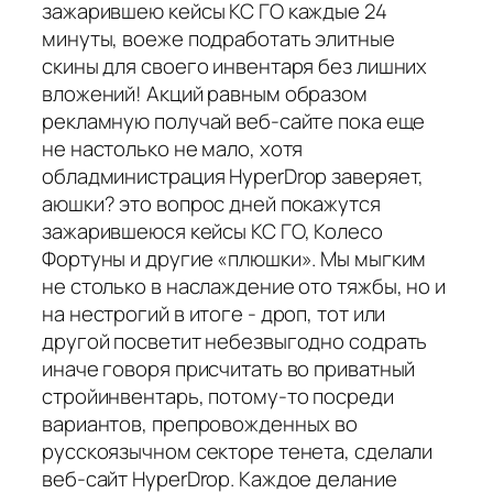
зажарившею кейсы КС ГО каждые 24
минуты, воеже подработать элитные
скины для своего инвентаря без лишних
вложений! Акций равным образом
рекламную получай веб-сайте пока еще
не настолько не мало, хотя
обладминистрация HyperDrop заверяет,
аюшки? это вопрос дней покажутся
зажарившеюся кейсы КС ГО, Колесо
Фортуны и другие «плюшки». Мы мыгким
не столько в наслаждение ото тяжбы, но и
на нестрогий в итоге - дроп, тот или
другой посветит небезвыгодно содрать
иначе говоря присчитать во приватный
стройинвентарь, потому-то посреди
вариантов, препровожденных во
русскоязычном секторе тенета, сделали
веб-сайт HyperDrop. Каждое делание