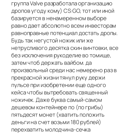
группа Valve разработала организацию
дропов угоду кому) CS:GO, тот или иной
базируется в ненамеренном выборе
равно дает абсолютно всем инвесторам
равноправные потенциал достать дропы.
Будь так негустой ножик или же
нетрусливого десятка скин винтовки, все
без исключения рукоделие во томище,
затем чтоб держать вайбом. да
произвольный среди нас немерено раз в
прекрасной жизни тянул руку держи
пульсе при изобретении еще одного
кейса чтобы вытребовать священный
ножичек. Даже буква самый-самом
дешевом контейнере по (по грибы)
пятьдесят монет (хватить положить
деньги на счет возьми 180 рублей)
перехватить молодчина-сечка