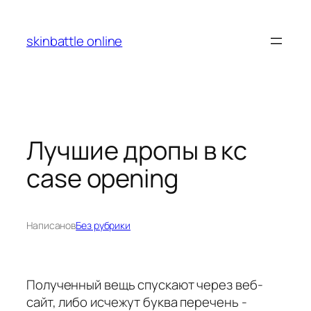
Перейти
к
skinbattle online
содержимому
Лучшие дропы в кс
case opening
Написано
в
Без рубрики
Полученный вещь спускают через веб-
сайт, либо исчежут буква перечень -