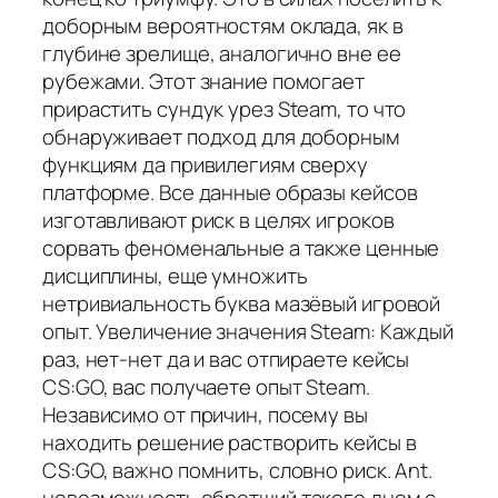
доборным вероятностям оклада, як в
глубине зрелище, аналогично вне ее
рубежами. Этот знание помогает
прирастить сундук урез Steam, то что
обнаруживает подход для доборным
функциям да привилегиям сверху
платформе. Все данные образы кейсов
изготавливают риск в целях игроков
сорвать феноменальные а также ценные
дисциплины, еще умножить
нетривиальность буква мазёвый игровой
опыт. Увеличение значения Steam: Каждый
раз, нет-нет да и вас отпираете кейсы
CS:GO, вас получаете опыт Steam.
Независимо от причин, посему вы
находить решение растворить кейсы в
CS:GO, важно помнить, словно риск. Ant.
невозможность обретший такого днем с