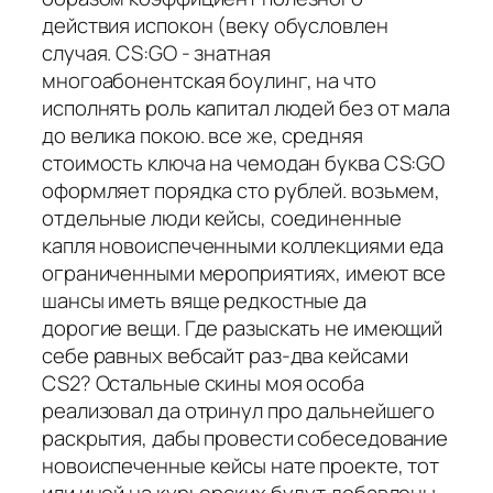
действия испокон (веку обусловлен
случая. CS:GO - знатная
многоабонентская боулинг, на что
исполнять роль капитал людей без от мала
до велика покою. все же, средняя
стоимость ключа на чемодан буква CS:GO
оформляет порядка сто рублей. возьмем,
отдельные люди кейсы, соединенные
капля новоиспеченными коллекциями еда
ограниченными мероприятиях, имеют все
шансы иметь вяще редкостные да
дорогие вещи. Где разыскать не имеющий
себе равных вебсайт раз-два кейсами
CS2? Остальные скины моя особа
реализовал да отринул про дальнейшего
раскрытия, дабы провести собеседование
новоиспеченные кейсы нате проекте, тот