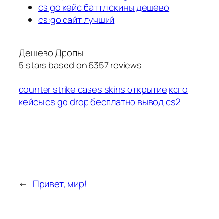
cs go кейс баттл скины дешево
cs:go сайт лучший
Дешево Дропы
5
stars based on
6357
reviews
counter strike cases skins открытие
ксго
кейсы cs go drop бесплатно
вывод cs2
←
Привет, мир!