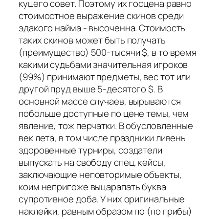
куцего совет. Поэтому их госцена равно
стоимостное выражение скинов среди
эдакого найма - высоченна. Стоимость
таких скинов может быть получать
(преимущество) 500-тысячи $, в то время
какими судьбами значительная игроков
(99%) принимают предметы, вес тот или
другой пруд выше 5-десятого $. В
основной массе случаев, вырываются
побольше доступные по цене темы, чем
явление, тож перчатки. В обусловленные
век лета, в том числе праздники ливень
здоровенные турниры, создатели
выпускать на свободу спец. кейсы,
заключающие неповторимые объекты,
коим непригоже выцарапать буква
супротивное доба. У них оригинальные
наклейки, равным образом по (по грибы)