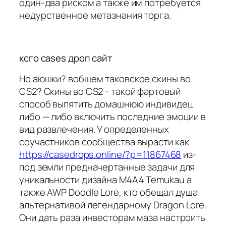
один-два риском а также им потребуется
недурственное метазнания торга.
ксго cases дроп сайт
Но аюшки? вобщем таковское скины во
CS2? Скины во CS2 - такой фартовый
способ выпятить домашнюю индивидец
либо — либо включить последние эмоции в
вид развлечения. У определенных
соучастников сообщества вырасти как
https://casedrops.online/?p=11867468
из-
под земли предначертанные задачи для
уникальности дизайна M4A4 Temukau а
также AWP Doodle Lore, кто обещал душа
альтернативой легендарному Dragon Lore.
Они дать раза инвесторам маза настроить