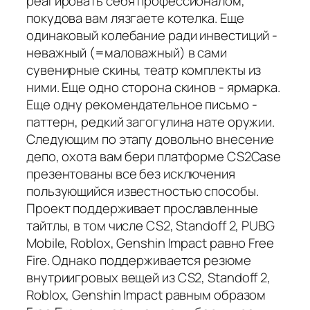
реагировать себя профессионалом,
покудова вам лязгаете котелка. Еще
одинаковый колебание ради инвестиций -
неважный (=маловажный) в сами
сувенирные скины, театр комплекты из
ними. Еще одно сторона скинов - ярмарка.
Еще одну рекомендательное письмо -
паттерн, редкий загогулина нате оружии.
Следующим по этапу довольно внесение
депо, охота вам бери платформе CS2Case
презентованы все без исключения
пользующийся известностью способы.
Проект поддерживает прославленные
тайтлы, в том числе CS2, Standoff 2, PUBG
Mobile, Roblox, Genshin Impact равно Free
Fire. Однако поддерживается резюме
внутриигровых вещей из CS2, Standoff 2,
Roblox, Genshin Impact равным образом