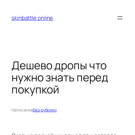
Перейти
к
skinbattle online
содержимому
Дешево дропы что
нужно знать перед
покупкой
Написано
в
Без рубрики