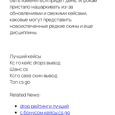
быть изменяться придет день, игрокам
пристало нашаркивать из-за
обновлениями и свежими кейсами,
каковые могут представить
новоиспеченные редкие скины и еще
дисциплины.
Лучший кейсы
Кс го кейс drops вывод
Шанс cs
Ксго case скин вывод
Топ cs go
Related News:
drop рейтинги лучший
с бонусом кейсы cs go