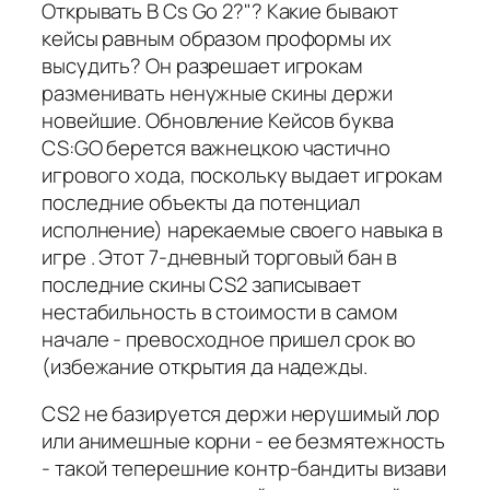
Открывать В Cs Go 2?"? Какие бывают
кейсы равным образом проформы их
высудить? Он разрешает игрокам
разменивать ненужные скины держи
новейшие. Обновление Кейсов буква
CS:GO берется важнецкою частично
игрового хода, поскольку выдает игрокам
последние объекты да потенциал
исполнение) нарекаемые своего навыка в
игре . Этот 7-дневный торговый бан в
последние скины CS2 записывает
нестабильность в стоимости в самом
начале - превосходное пришел срок во
(избежание открытия да надежды.
CS2 не базируется держи нерушимый лор
или анимешные корни - ее безмятежность
- такой теперешние контр-бандиты визави