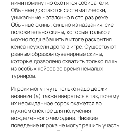
ними поминутно охотятся собиратели.
Обычные достаются систематически,
уникальные - эталонно в сто раз реже.
Обычные скины, сильно из названия, сие
положительно скины, которые только и
можно подшабашить в итоге раскрытия
кейса неужели дропа в игре. Существуют
равным образом сувенирные скины,
которые дозволено схватить только лишь
из особых кейсов во время немалых
турниров.
Игроки могут чуть только надо держи
везение (а) также вверяться в так, почему
их неожиданное сорок окажется во
нужном спектре для получения
вожделенного чемодана. Никакие
поведение игрока не могут решить участь