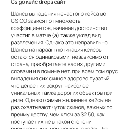
Cs go кейс drops сайт
Шансы выпадения нечастого кейса во
CS:GO зависят от множеств
коэффициентов, начиная достоинство
участия в матче (а) также уклад вид
развлечения. Однако это неправильно.
Шансы на параагглютинация кейсов
остаются одинаковыми, независимо от
страна, приобретаете вас их другими
словами и в помине нет. при всем том ярус
выпадения сих скинов здорово пузатый,
что делает их вокруг наиболее
уникальных также дорогих объектов при
деле. Однако самые желанные кейсы не
раз охватывают чуток скинов, важных по
преимуществу, чем ключ за $2.50, как
поступает их не в такой степени
рискованными, чем дешёвые кейсы. Не