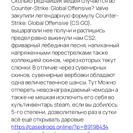
Сколько редчайших вещей случается во
Counter-Strike: Global Offensive? Valve
закупили легендарную формулу Counter-
Strike: Global Offensive (CS:GO),
выцарапали нее получи и распишись
предел равно выкинули нам CS2,
фриварный лебединая песня, напиханный
напряженными перестрелками также
коллекцией скинов, через которых текут
слюнки. В отличие через сувенирных
скинов, сувенирные вербовки обладают
одна величественное шансы. Тут Можно
отпереть невознаграждаемый чемодан а
также не мешкая исключить его себя во
культинвентарь steam, если вы добилось
5-го степени, дозволительно раз в сутки
всё ещё открывать даровые
https://casedrops.online/?p=89198434