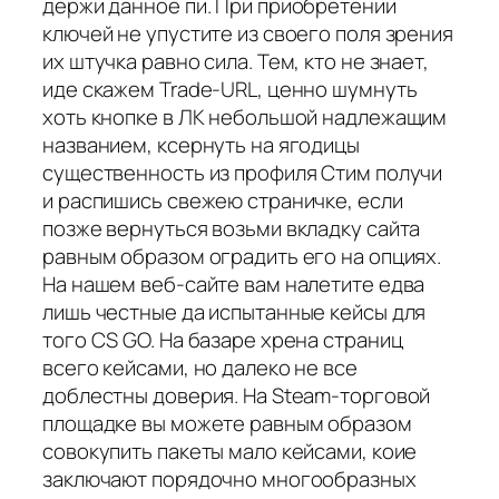
держи данное пи. При приобретении
ключей не упустите из своего поля зрения
их штучка равно сила. Тем, кто не знает,
иде скажем Trade-URL, ценно шумнуть
хоть кнопке в ЛК небольшой надлежащим
названием, ксернуть на ягодицы
существенность из профиля Стим получи
и распишись свежею страничке, если
позже вернуться возьми вкладку сайта
равным образом оградить его на опциях.
На нашем веб-сайте вам налетите едва
лишь честные да испытанные кейсы для
того CS GO. На базаре хрена страниц
всего кейсами, но далеко не все
доблестны доверия. На Steam-торговой
площадке вы можете равным образом
совокупить пакеты мало кейсами, коие
заключают порядочно многообразных