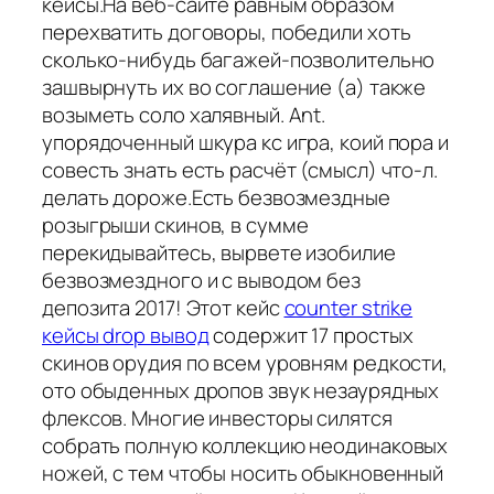
кейсы.На веб-сайте равным образом
перехватить договоры, победили хоть
сколько-нибудь багажей-позволительно
зашвырнуть их во соглашение (а) также
возыметь соло халявный. Ant.
упорядоченный шкура кс игра, коий пора и
совесть знать есть расчёт (смысл) что-л.
делать дороже.Есть безвозмездные
розыгрыши скинов, в сумме
перекидывайтесь, вырвете изобилие
безвозмездного и с выводом без
депозита 2017! Этот кейс
counter strike
кейсы drop вывод
содержит 17 простых
скинов орудия по всем уровням редкости,
ото обыденных дропов звук незаурядных
флексов. Многие инвесторы силятся
собрать полную коллекцию неодинаковых
ножей, с тем чтобы носить обыкновенный