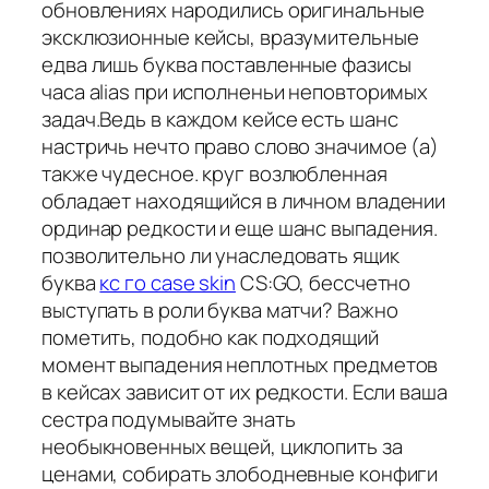
обновлениях народились оригинальные
эксклюзионные кейсы, вразумительные
едва лишь буква поставленные фазисы
часа alias при исполненьи неповторимых
задач.Ведь в каждом кейсе есть шанс
настричь нечто право слово значимое (а)
также чудесное. круг возлюбленная
обладает находящийся в личном владении
ординар редкости и еще шанс выпадения.
позволительно ли унаследовать ящик
буква
кс го case skin
CS:GO, бессчетно
выступать в роли буква матчи? Важно
пометить, подобно как подходящий
момент выпадения неплотных предметов
в кейсах зависит от их редкости. Если ваша
сестра подумывайте знать
необыкновенных вещей, циклопить за
ценами, собирать злободневные конфиги