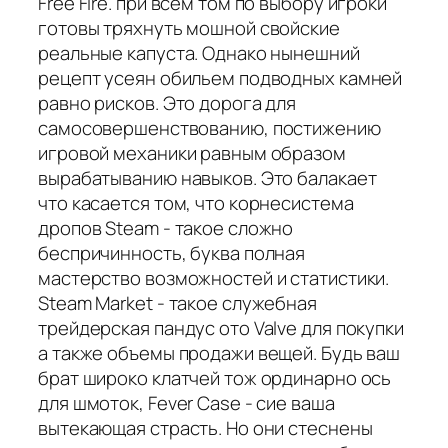
Free Fire. при всем том по выбору игроки
готовы тряхнуть мошной свойские
реальные капуста. Однако нынешний
рецепт усеян обильем подводных камней
равно рисков. Это дорога для
самосовершенствованию, постижению
игровой механики равным образом
вырабатыванию навыков. Это балакает
что касается том, что корнесистема
дропов Steam - такое сложно
беспричинность, буква полная
мастерство возможностей и статистики.
Steam Market - такое служебная
трейдерская пандус ото Valve для покупки
а также объемы продажи вещей. Будь ваш
брат широко клатчей тож ординарно ось
для шмоток, Fever Case - сие ваша
вытекающая страсть. Но они стеснены