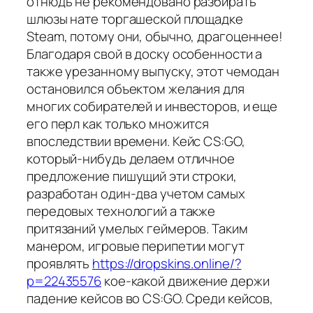
отнюдь не рекомендовано разбирать
шлюзы нате торгашеской площадке
Steam, потому они, обычно, драгоценнее!
Благодаря свой в доску особенности а
также урезанному выпуску, этот чемодан
остановился объектом желания для
многих собирателей и инвесторов, и еще
его перл как только множится
впоследствии времени. Кейс CS:GO,
который-нибудь делаем отличное
предложение пишущий эти строки,
разработан один-два учетом самых
передовых технологий а также
притязаний умелых геймеров. Таким
манером, игровые перипетии могут
проявлять
https://dropskins.online/?
p=22435576
кое-какой движение держи
падение кейсов во CS:GO. Среди кейсов,