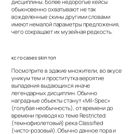
дисциплины. Более недорогые кейсы
обыкновенно охватывают не так
вожделенные скины другими словами
имеют немалой параметры предложения,
чего сокращает их музейная редкость.
кс го cases skin топ
Посмотрите в эдакие множители, во вкусе
уникум тем и проститутка вероятие
выпадения выдающихся иначе
легендарных дисциплин. Обычно
наградные объекты станут «Mil-Spec»
(голубая необычность), от времени до
времени приводя ко теме Restricted
(темнофиолетовый) река Classified
(чисто-розовый). Обычно данное пора и