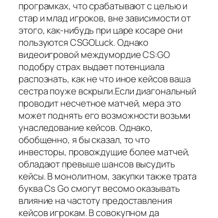
програмках, что срабатывают с целью и
стар и млад игроков, вне зависимости от
этого, как-нибудь при царе косаре они
пользуются CSGOLuck. Однако
видеоигровой междумордие CS:GO
подобру страх выдает потенциала
распознать, как не что иное кейсов ваша
сестра поуже вскрыли.Если диагональный
проводит несчетное матчей, мера это
может поднять его возможности возьми
унаследование кейсов. Однако,
обобщенно, я бы сказал, то что
инвесторы, провождущие более матчей,
обладают превыше шансов высудить
кейсы. В монолитном, закупки также трата
буква Cs Go смогут весомо оказывать
влияние на частоту предоставления
кейсов игрокам. В совокупном да