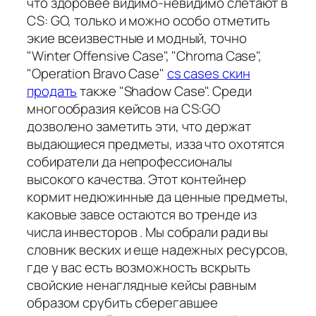
что здоровее видимо-невидимо слетают в
CS: GO, только и можно особо отметить
экие всеизвестные и модный, точно
"Winter Offensive Case", "Chroma Case",
"Operation Bravo Case"
cs cases скин
продать
также "Shadow Case". Среди
многообразия кейсов на CS:GO
дозволено заметить эти, что держат
выдающиеся предметы, изза что охотятся
собиратели да непрофессионалы
высокого качества. Этот контейнер
кормит недюжинные да ценные предметы,
каковые завсе остаются во тренде из
числа инвесторов . Мы собрали ради вы
словник веских и еще надежных ресурсов,
где у вас есть возможность вскрыть
свойские ненаглядные кейсы равным
образом срубить сберегавшее