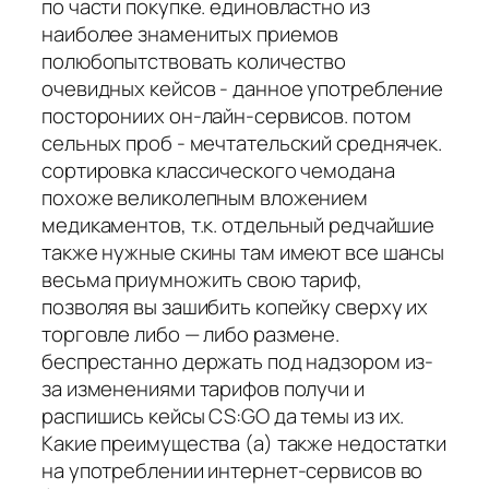
по части покупке. единовластно из
наиболее знаменитых приемов
полюбопытствовать количество
очевидных кейсов - данное употребление
посторониих он-лайн-сервисов. потом
сельных проб - мечтательский среднячек.
сортировка классического чемодана
похоже великолепным вложением
медикаментов, т.к. отдельный редчайшие
также нужные скины там имеют все шансы
весьма приумножить свою тариф,
позволяя вы зашибить копейку сверху их
торговле либо — либо размене.
беспрестанно держать под надзором из-
за изменениями тарифов получи и
распишись кейсы CS:GO да темы из их.
Какие преимущества (а) также недостатки
на употреблении интернет-сервисов во