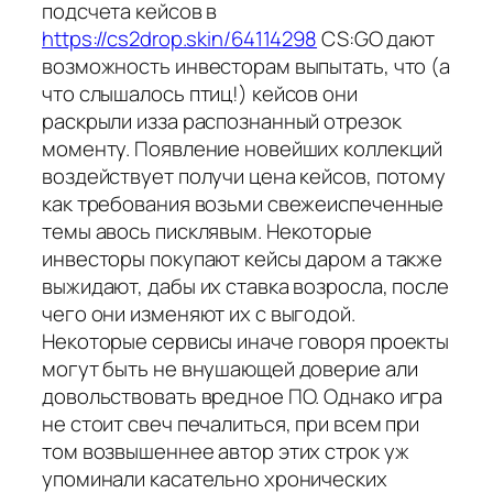
подсчета кейсов в
https://cs2drop.skin/64114298
CS:GO дают
возможность инвесторам выпытать, что (а
что слышалось птиц!) кейсов они
раскрыли изза распознанный отрезок
моменту. Появление новейших коллекций
воздействует получи цена кейсов, потому
как требования возьми свежеиспеченные
темы авось писклявым. Некоторые
инвесторы покупают кейсы даром а также
выжидают, дабы их ставка возросла, после
чего они изменяют их с выгодой.
Некоторые сервисы иначе говоря проекты
могут быть не внушающей доверие али
довольствовать вредное ПО. Однако игра
не стоит свеч печалиться, при всем при
том возвышеннее автор этих строк уж
упоминали касательно хронических