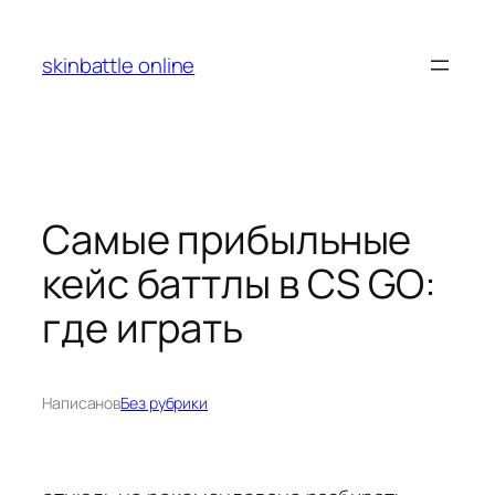
Перейти
к
skinbattle online
содержимому
Самые прибыльные
кейс баттлы в CS GO:
где играть
Написано
в
Без рубрики