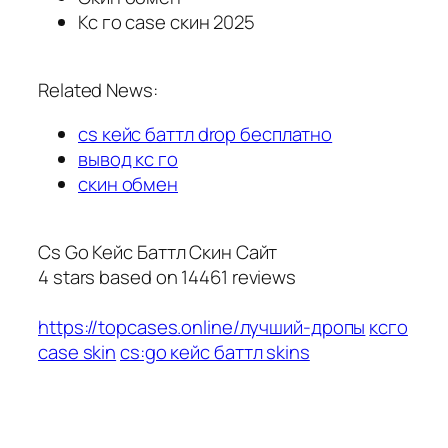
Кс го case скин 2025
Related News:
cs кейс баттл drop бесплатно
вывод кс го
скин обмен
Cs Go Кейс Баттл Скин Сайт
4
stars based on
14461
reviews
https://topcases.online/лучший-дропы
ксго
case skin
cs:go кейс баттл skins