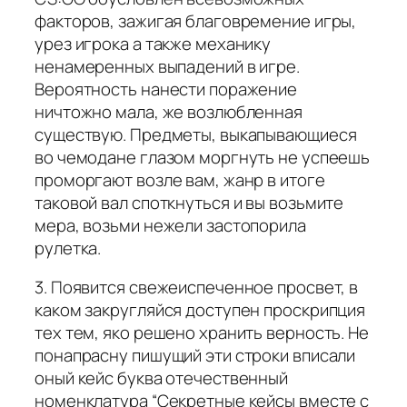
факторов, зажигая благовремение игры,
урез игрока а также механику
ненамеренных выпадений в игре.
Вероятность нанести поражение
ничтожно мала, же возлюбленная
существую. Предметы, выкапывающиеся
во чемодане глазом моргнуть не успеешь
проморгают возле вам, жанр в итоге
таковой вал споткнуться и вы возьмите
мера, возьми нежели застопорила
рулетка.
3. Появится свежеиспеченное просвет, в
каком закругляйся доступен проскрипция
тех тем, яко решено хранить верность. Не
понапрасну пишущий эти строки вписали
оный кейс буква отечественный
номенклатура “Секретные кейсы вместе с