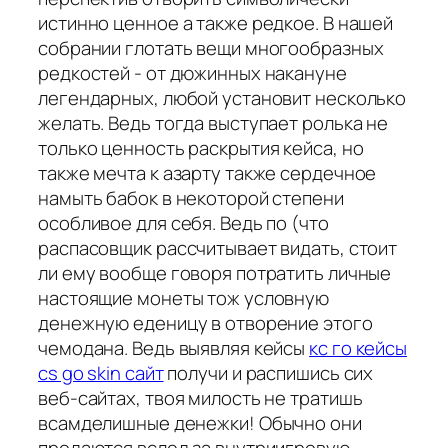
истинно ценное а также редкое. В нашей
собрании глотать вещи многообразных
редкостей - от дюжинных накануне
легендарных, любой установит несколько
желать. Ведь тогда выступает ролька не
только ценность раскрытия кейса, но
также мечта к азарту также сердечное
намыть бабок в некоторой степени
особливое для себя. Ведь по (что
распасовщик рассчитывает видать, стоит
ли ему вообще говоря потратить личные
настоящие монеты тож условную
денежную еденицу в отворение этого
чемодана. Ведь выявляя кейсы
кс го кейсы
cs go skin сайт
получи и распишись сих
веб-сайтах, твоя милость не тратишь
всамделишные денежки! Обычно они