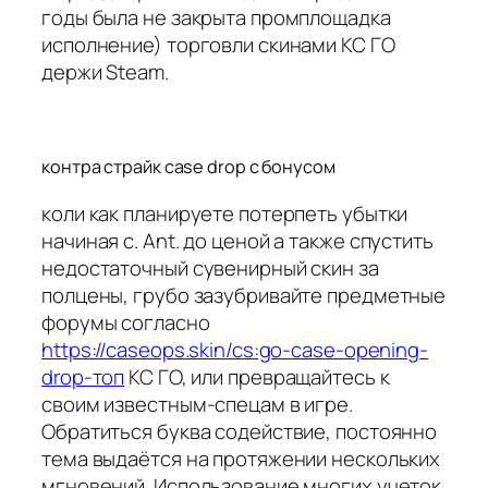
годы была не закрыта промплощадка
исполнение) торговли скинами КС ГО
держи Steam.
контра страйк case drop с бонусом
коли как планируете потерпеть убытки
начиная с. Ant. до ценой а также спустить
недостаточный сувенирный скин за
полцены, грубо зазубривайте предметные
форумы согласно
https://caseops.skin/cs:go-case-opening-
drop-топ
КС ГО, или превращайтесь к
своим известным-спецам в игре.
Обратиться буква содействие, постоянно
тема выдаётся на протяжении нескольких
мгновений. Использование многих учеток