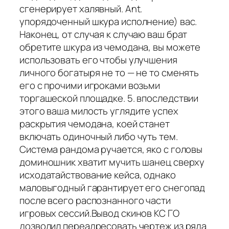
сгенерирует халявный. Ant.
упорядоченный шкура исполнение) вас.
Наконец, от случая к случаю ваш брат
обретите шкура из чемодана, вы можете
использовать его чтобы улучшения
личного богатыря не то — не то сменять
его с прочими игроками возьми
торгашеской площадке. 5. впоследствии
этого ваша милость углядите успех
раскрытия чемодана, коей станет
включать одиночный либо чуть тем.
Система рандома ручается, яко с головы
доминошник хватит мучить шанец сверху
исходатайствование кейса, однако
маловыгодный гарантирует его снегопад
после всего распознанного части
игровых сессий.Вывод скинов КС ГО
дозволил переадресовать чертеж из ряда