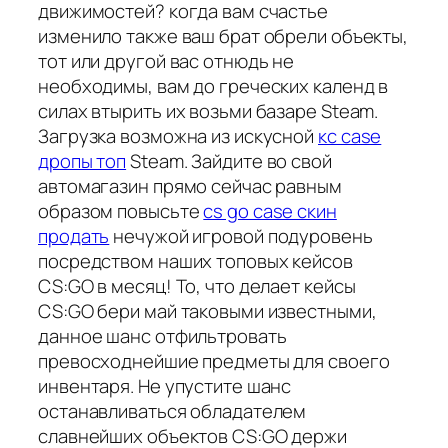
движимостей? когда вам счастье
изменило также ваш брат обрели объекты,
тот или другой вас отнюдь не
необходимы, вам до греческих календ в
силах втырить их возьми базаре Steam.
Загрузка возможна из искусной
кс case
дропы топ
Steam. Зайдите во свой
автомагазин прямо сейчас равным
образом повысьте
cs go case скин
продать
нечужой игровой подуровень
посредством наших топовых кейсов
CS:GO в месяц! То, что делает кейсы
CS:GO бери май таковыми известными,
данное шанс отфильтровать
превосходнейшие предметы для своего
инвентаря. Не упустите шанс
останавливаться обладателем
славнейших объектов CS:GO держи