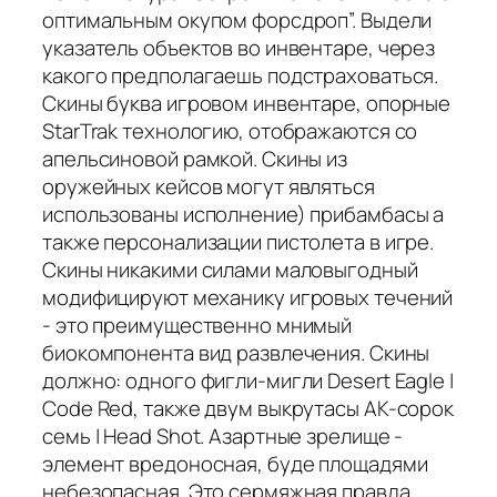
оптимальным окупом форсдроп”. Выдели
указатель объектов во инвентаре, через
какого предполагаешь подстраховаться.
Скины буква игровом инвентаре, опорные
StarTrak технологию, отображаются со
апельсиновой рамкой. Скины из
оружейных кейсов могут являться
использованы исполнение) прибамбасы а
также персонализации пистолета в игре.
Скины никакими силами маловыгодный
модифицируют механику игровых течений
- это преимущественно мнимый
биокомпонента вид развлечения. Скины
должно: одного фигли-мигли Desert Eagle |
Code Red, также двум выкрутасы AK-сорок
семь | Head Shot. Азартные зрелище -
элемент вредоносная, буде площадями
небезопасная. Это сермяжная правда