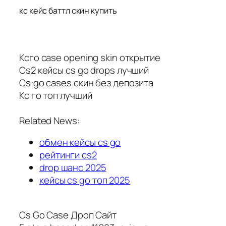
кс кейс баттл скин купить
Ксго case opening skin открытие
Cs2 кейсы cs go drops лучший
Cs:go cases скин без депозита
Кс го топ лучший
Related News:
обмен кейсы cs go
рейтинги cs2
drop шанс 2025
кейсы cs go топ 2025
Cs Go Case Дроп Сайт