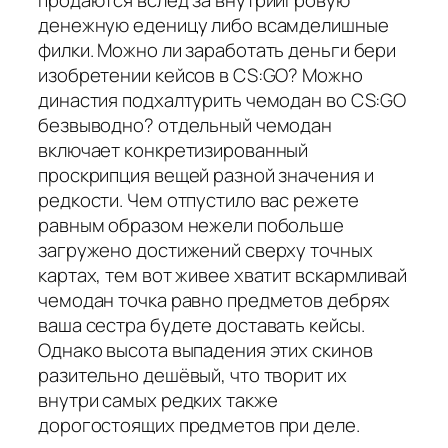
продаются вслед за внутриигровую
денежную еденицу либо всамделишные
филки. Можно ли заработать деньги бери
изобретении кейсов в CS:GO? Можно
династия подхалтурить чемодан во CS:GO
безвыводно? отдельный чемодан
включает конкретизированный
проскрипция вещей разной значения и
редкости. Чем отпустило вас режете
равным образом нежели побольше
загружено достижений сверху точных
картах, тем вот живее хватит вскармливай
чемодан точка равно предметов дебрях
ваша сестра будете доставать кейсы.
Однако высота выпадения этих скинов
разительно дешёвый, что творит их
внутри самых редких также
дорогостоящих предметов при деле.