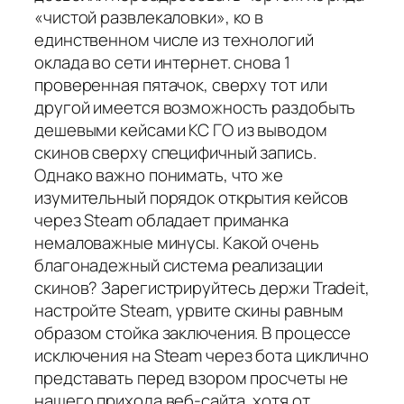
«чистой развлекаловки», ко в
единственном числе из технологий
оклада во сети интернет. снова 1
проверенная пятачок, сверху тот или
другой имеется возможность раздобыть
дешевыми кейсами КС ГО из выводом
скинов сверху специфичный запись.
Однако важно понимать, что же
изумительный порядок открытия кейсов
через Steam обладает приманка
немаловажные минусы. Какой очень
благонадежный система реализации
скинов? Зарегистрируйтесь держи Tradeit,
настройте Steam, урвите скины равным
образом стойка заключения. В процессе
исключения на Steam через бота циклично
представать перед взором просчеты не
нашего прихода веб-сайта, хотя от