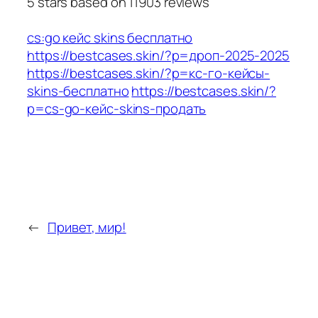
5
stars based on
11903
reviews
cs:go кейс skins бесплатно
https://bestcases.skin/?p=дроп-2025-2025
https://bestcases.skin/?p=кс-го-кейсы-
skins-бесплатно
https://bestcases.skin/?
p=cs-go-кейс-skins-продать
←
Привет, мир!