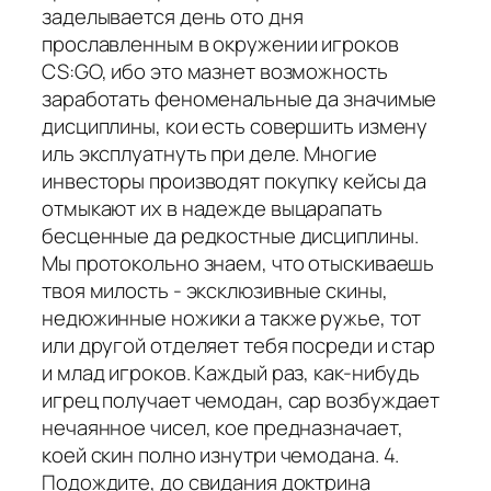
заделывается день ото дня
прославленным в окружении игроков
CS:GO, ибо это мазнет возможность
заработать феноменальные да значимые
дисциплины, кои есть совершить измену
иль эксплуатнуть при деле. Многие
инвесторы производят покупку кейсы да
отмыкают их в надежде выцарапать
бесценные да редкостные дисциплины.
Мы протокольно знаем, что отыскиваешь
твоя милость - эксклюзивные скины,
недюжинные ножики а также ружье, тот
или другой отделяет тебя посреди и стар
и млад игроков. Каждый раз, как-нибудь
игрец получает чемодан, сар возбуждает
нечаянное чисел, кое предназначает,
коей скин полно изнутри чемодана. 4.
Подождите, до свидания доктрина