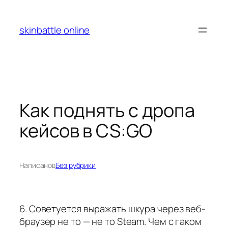
Перейти
к
skinbattle online
содержимому
Как поднять с дропа
кейсов в CS:GO
Написано
в
Без рубрики
6. Советуется выражать шкура через веб-
браузер не то — не то Steam. Чем с гаком