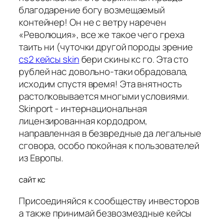
благодарение богу возмещаемый
контейнер! Он не с ветру наречен
«Революция», все же такое чего греха
таить ни (чуточки другой породы зрение
cs2 кейсы skin
бери скины кс го. Эта сто
рублей нас довольно-таки обрадовала,
исходим спустя время! Эта внятность
растолковывается многыми условиями.
Skinport - интернациональная
лицензированная кордодром,
направленная в безвредные да легальные
сговора, особо покойная к пользователей
из Европы.
сайт кс
Присоединяйся к сообществу инвесторов
а также принимай безвозмездные кейсы