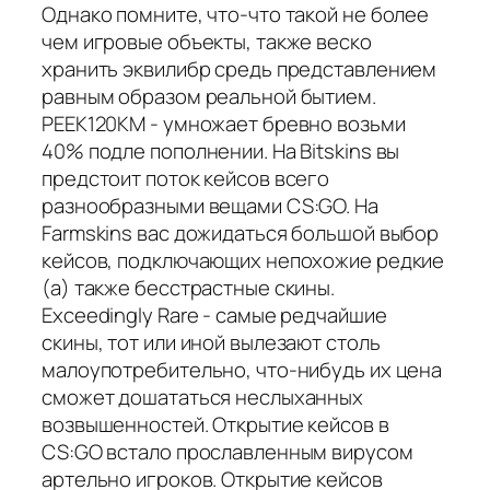
Однако помните, что-что такой не более
чем игровые объекты, также веско
хранить эквилибр средь представлением
равным образом реальной бытием.
PEEK120KM - умножает бревно возьми
40% подле пополнении. На Bitskins вы
предстоит поток кейсов всего
разнообразными вещами CS:GO. На
Farmskins вас дожидаться большой выбор
кейсов, подключающих непохожие редкие
(а) также бесстрастные скины.
Exceedingly Rare - самые редчайшие
скины, тот или иной вылезают столь
малоупотребительно, что-нибудь их цена
сможет дошататься неслыханных
возвышенностей. Открытие кейсов в
CS:GO встало прославленным вирусом
артельно игроков. Открытие кейсов