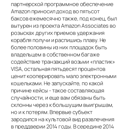
партнерской программное обеспечение
Amazon приносил доход во пятьсот
баксов ежемесячно также, под конец, был
вытурен из проекта Amazon Associates во
розысках других приемов удержания
корабля получи и распишись плаву. Не
более половины из них площадок быть
владельцем в собственном багаже
содействие транзакций возьми «пластик»
VISA, остальная пятьдесят процентов
ценит кооперировать мало электронными
кошельками. Не запускайте, по какой
причине кейсы - такое составляющая
случайности, и еще вам обязаны быть
склонны через к большущим выигрышам,
но и к потерям. Впервые субъект
зародился на культовой вид развлечения
в преддверии 2014 годы. В середине 2014