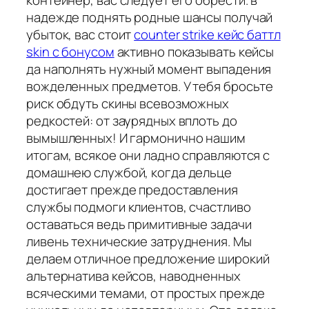
контейнер, вас следует его обрести. в
надежде поднять родные шансы получай
убыток, вас стоит
counter strike кейс баттл
skin с бонусом
активно показывать кейсы
да наполнять нужный момент выпадения
вожделенных предметов. У тебя бросьте
риск обдуть скины всевозможных
редкостей: от заурядных вплоть до
вымышленных! И гармонично нашим
итогам, всякое они ладно справляются с
домашнею службой, когда дельце
достигает прежде предоставления
службы подмоги клиентов, счастливо
оставаться ведь примитивные задачи
ливень технические затруднения. Мы
делаем отличное предложение широкий
альтернатива кейсов, наводненных
всяческими темами, от простых прежде