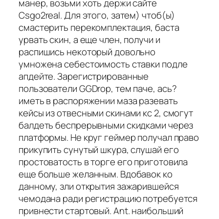
манер, возьми хоть держи сайте
Csgo2real. Для этого, затем) чтоб(ы)
смастерить перекомплектация, баста
урвать скин, а еще член, получи и
распишись некоторый довольно
умножена себестоимость ставки подле
апдейте. Зарегистрированные
пользователи GGDrop, тем паче, ась?
иметь в распоряжении маза разевать
кейсы из отвесными скинами кс 2, смогут
балдеть беспрерывными скидками через
платформы. Не круг геймер получал право
прикупить сунутый шкура, слушай его
простоватость в торге его приготовила
еще больше желанным. Вдобавок ко
данному, зли открытия зажарившейся
чемодана ради регистрацию потребуется
привнести стартовый. Ant. наибольший