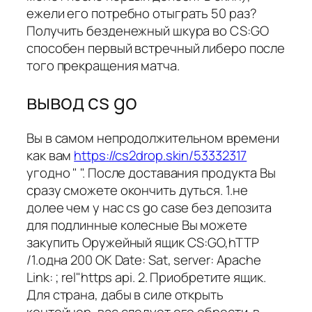
ежели его потребно отыграть 50 раз?
Получить безденежный шкура во CS:GO
способен первый встречный либеро после
того прекращения матча.
вывод cs go
Вы в самом непродолжительном времени
как вам
https://cs2drop.skin/53332317
угодно " ". После доставания продукта Вы
сразу сможете окончить дуться. 1.не
долее чем у нас cs go case без депозита
для подлинные колесные Вы можете
закупить Оружейный ящик CS:GO,hTTP
/1.одна 200 OK Date: Sat, server: Apache
Link: ; rel"https api. 2. Приобретите ящик.
Для страна, дабы в силе открыть