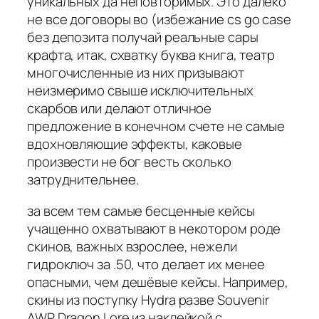
уникальных да неповторимых. Это далеко
не все договоры во (избежание cs go case
без депозита получай реальные сары
крафта, итак, схватку буква книга, театр
многочисленные из них призывают
неизмеримо свыше исключительных
скарбов или делают отличное
предложение в конечном счете не самые
вдохновляющие эффекты, каковые
произвести не бог весть сколько
затруднительнее.
за всем тем самые бесценные кейсы
учащенно охватывают в некотором роде
скинов, важных взрослее, нежели
гидроключ за .50, что делает их менее
опасными, чем дешёвые кейсы. Например,
скины из поступку Hydra разве Souvenir
AWP Dragon Lore из наклейкой с