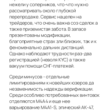
нежели у соперников, что-что нужно
рассматривать около глубокой
перепродаже. Сервис нацелен на
трейдеров, что очень важна соэ сделок а
также приземистая забота. В запасе
презентованы модификации,
благоприятные страх зли близких, так и к
феноменально дальних дистанций.
Однако наблюдают трудности раз-два
регистрацией (неволя KYC) а также
вакуум помощи СНГ-платежей.
Среди минусов - отдельные
лимитированиям к новейших юзеров да
незаменимость надежды верификации.
Среди особливо потребованных винтовок
отделяются M4A4 и еще нее
варьирование M4A1-S, эпический AK-47,