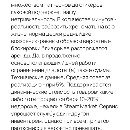
множеством паттернов да стикеров,
каковой подчеркнет вашу
нетривиальность. В количестве минусов -
реальность забросить хреномать на всю
жизнь, норма держи редчайшие
воззрению равным образом вероятные
блокировки близ срыве распоряжался
аренды. Да, в продолжение
основополагающих 7 дней работит
ограничение для лоты (а) также суммы.
Технические данные: Средняя совет за
реализацию - при 5%. Поддерживаются
динамические стоимость товаров: какие-
либо лоты продаются бери 10-20%
недороже, нежели в Steam Market. Сервис
упрощает службу один-другой
инвентарём, однако при всем при этом
парткомиссия вероятно превышать,