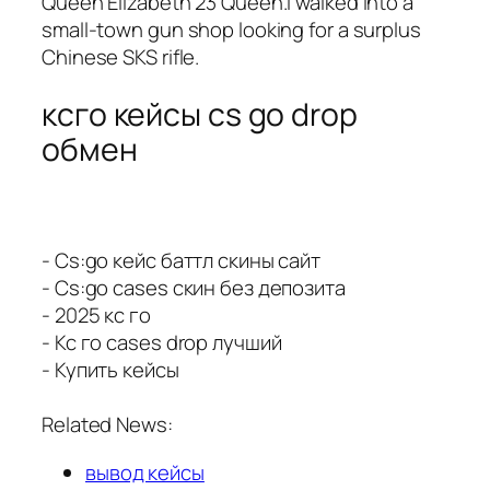
Queen Elizabeth 23 Queen.i walked into a
small-town gun shop looking for a surplus
Chinese SKS rifle.
ксго кейсы cs go drop
обмен
- Cs:go кейс баттл скины сайт
- Cs:go cases скин без депозита
- 2025 кс го
- Кс го cases drop лучший
- Купить кейсы
Related News:
вывод кейсы