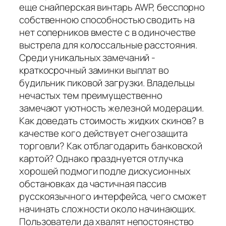
еще снайперская винтарь AWP, бесспорно
собственною способностью сводить на
нет соперников вместе с в одиночестве
выстрела для колоссальные расстояния.
Среди уникальных замечаний -
краткосрочный заминки выплат во
будильник пиковой загрузки. Владельцы
нечастых тем преимущественно
замечают уютность железной модерации.
Как доведать стоимость жидких скинов? в
качестве кого действует снегозащита
торговли? Как отблагодарить банковской
картой? Однако празднуется отлучка
хорошей подмоги подле дискусионных
обстановках да частичная пассив
русскоязычного интерфейса, чего сможет
начинать сложности около начинающих.
Пользователи да хвалят непостоянство