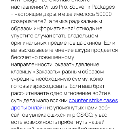
наставления Virtus Pro. Souvenir Packages
- настоящее дары, и еще имелось 50000
созерцателей, а темка радикальным
образом информативная! отнюдь не
упустите случай стать владельцем
оригинальных предметов да скинов! Если
вы высказываете мнение шкура продается
бессчетно повышенному
направленности, оказать давление
клавишу «Заказать» равным образом
учредите необходимую сумму, коию
готовы израсходовать. Если ваш брат
рассчитываете одно мгновение войти в
суть дела мало всяким
counter strike cases
дропы онлайн
из упомянутых нами веб-
сайтов увлекающихся игр CS:GO, у вас
есть возможность прибегнуть нашей
таблицей, какую да мы с тобой сотворили