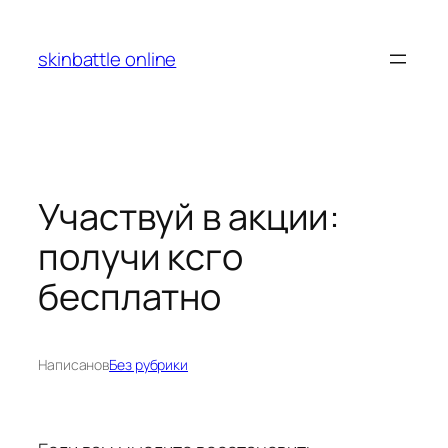
Перейти
к
skinbattle online
содержимому
Участвуй в акции:
получи ксго
бесплатно
Написано
в
Без рубрики