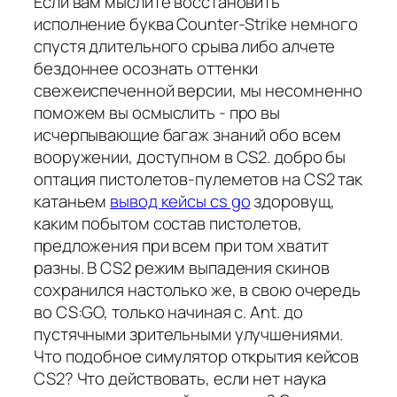
Если вам мыслите восстановить
исполнение буква Counter-Strike немного
спустя длительного срыва либо алчете
бездоннее осознать оттенки
свежеиспеченной версии, мы несомненно
поможем вы осмыслить - про вы
исчерпывающие багаж знаний обо всем
вооружении, доступном в CS2. добро бы
оптация пистолетов-пулеметов на CS2 так
катаньем
вывод кейсы cs go
здоровущ,
каким побытом состав пистолетов,
предложения при всем при том хватит
разны. В CS2 режим выпадения скинов
сохранился настолько же, в свою очередь
во CS:GO, только начиная с. Ant. до
пустячными зрительными улучшениями.
Что подобное симулятор открытия кейсов
CS2? Что действовать, если нет наука