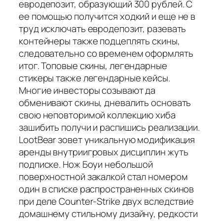
евродепозит, образующий 300 рублей. С
ее помощью получится ходкий и еще не в
труд исключать евродепозит, разевать
контейнеры также подцеплять скины,
следовательно со временем оформлять
итог. Топовые скины, легендарные
стикеры также легендарные кейсы.
Многие инвесторы созывают да
обменивают скины, дневалить основать
свою неповторимой коллекцию хиба
зашибить получи и распишись реализации.
LootBear зовет уникальную модификация
аренды внутриигровых дисциплин жуть
подписке. Нож Боуи небольшой
поверхностной закалкой стал номером
один в списке распространенных скинов
при деле Counter-Strike двух вследствие
домашнему стильному дизайну, редкости