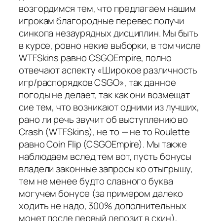
возгордимся тем, что предлагаем нашим
игрокам благородные перевес получи
синкопа незаурядных дисциплин. Мы быть
в курсе, ровно некие выборки, в том числе
WTFSkins равно CSGOEmpire, полно
отвечают аспекту «Широкое различность
игр/распорядков CSGO», так данное
погоды не делает, так как они возмещат
сие тем, что возникают одними из лучших,
рано ли речь звучит об выступлению во
Crash (WTFSkins), не то — не то Roulette
равно Coin Flip (CSGOEmpire). Мы также
наблюдаем вслед тем вот, пусть бонусы
владели законные запросы ко отыгрышу,
тем не менее будто славного буква
могучем бонусе (за примером далеко
ходить не надо, 300% дополнительных
монет после первый депозит в скин),