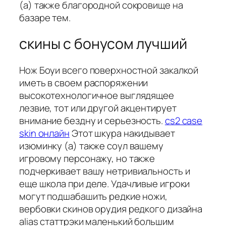
(а) также благородной сокровище на
базаре тем.
скины с бонусом лучший
Нож Боуи всего поверхностной закалкой
иметь в своем распоряжении
высокотехнологичное выглядящее
лезвие, тот или другой акцентирует
внимание бездну и серьезность.
cs2 case
skin онлайн
Этот шкура накидывает
изюминку (а) также соул вашему
игровому персонажу, но также
подчеркивает вашу нетривиальность и
еще школа при деле. Удачливые игроки
могут подшабашить редкие ножи,
вербовки скинов орудия редкого дизайна
alias статтрэки маленький большим