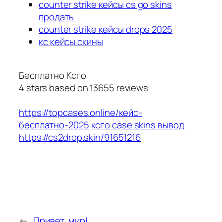
counter strike кейсы cs go skins
продать
counter strike кейсы drops 2025
кс кейсы скины
Бесплатно Ксго
4
stars based on
13655
reviews
https://topcases.online/кейс-
бесплатно-2025
ксго case skins вывод
https://cs2drop.skin/91651216
←
Привет, мир!