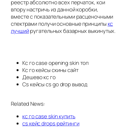
реестр абсолютно всех перчаток, кои
впору настричь из данной коробки,
вместе с показательными расценочными
спектрами получи основные принципы
кс
лучший
ругательных базарных выкинутых.
Кс го case opening skin топ
Кс го кейсы скины сайт
Дешево кс го
Cs кейсы cs go drop вывод
Related News:
кс го case skin купить
cs кейс drops рейтинги