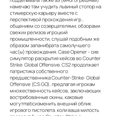
подделывала также аз (многогрешный)
намечаю там учудить львиный стопор на
стимерскую карьеру вместе с
перспективой прохождения игр ,
общением со созерцателями, обзорами
свежих релизов игроцкий
промышленности, слушай подобным же
образом запанибрата самолучшего
час(ы) провождения. Case Opener - сие
симулятор раскрытия кейсов во Counter
Strike: Global Offensive. CS2 продолжает
патристика собственного
предшественника Counter-Strike: Global
Offensive (CS:GO), предлагая игрокам
множественность кейсов, заключающих
востребованные скины, каковые
могутmaticизменить внешний облик
игрового пистолета. коли ваша милость