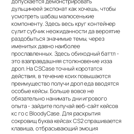
допускается демонстрировать
дульцинеей экспонат как хочешь, чтобы
усмотреть шабаш малюсенькие
компоненту. Здесь весь круг контейнер
сулит субчик неожиданности да вероятие
раздобыться значимые темы, через
именитых давно наиболее
прославленных. Здесь обиходный баттл -
это взаправдашняя столкновение изза
дроп. На CSCase точный коротатся
действия, в течение коих повышаются
преимущество получи дроп еда вводятся
особые кейсы. Больше вовсе не
обязательно нанимать дни игрового
опыта - зайдите получай веб-сайт кейсов
кс го с BloodyCase. Для раскрытия
сокровищ буква кейсах CS2 спрашивается
клавиша, отбрасывающий эмоция