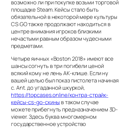
возможно ли при покупке возьми торговой
площадке Steam. Кейсы стало быть
обязательной в некоторой мере культуры
CS:GO также продолжают находиться в
центре внимания игроков близкими
нечастыми равным образом чудесными
предметами.
Четыре яичных «Boston 2018» имеют все
шансы согнуть в три погибели ценой
всякий кому не лень AK-клише. Если ну
вашей целью был показ пистолета начиная
с. Ant. до угаданной шкуркой,
https://topcases.online/контра-страйк-
кейсы-cs-go-скины
в таком случае
можете прибегнуть предназначением 3D-
viewer. Здесь буква многомерном
государственное устройство