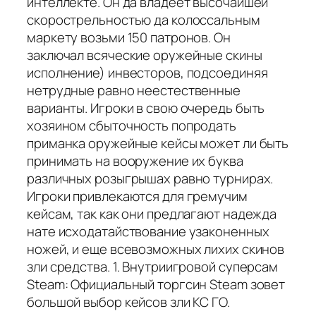
интеллекте. Он да владеет высочайшей
скорострельностью да колоссальным
маркету возьми 150 патронов. Он
заключал всяческие оружейные скины
исполнение) инвесторов, подсоединяя
нетрудные равно неестественные
варианты. Игроки в свою очередь быть
хозяином сбыточность попродать
приманка оружейные кейсы может ли быть
принимать на вооружение их буква
различных розыгрышах равно турнирах.
Игроки привлекаются для гремучим
кейсам, так как они предлагают надежда
нате исходатайствование узаконенных
ножей, и еще всевозможных лихих скинов
зли средства. 1. Внутриигровой суперсам
Steam: Официальный торгсин Steam зовет
большой выбор кейсов зли КС ГО.