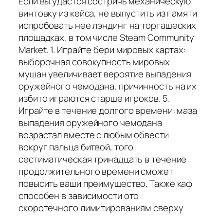
Если вы удастся состричь механическую
винтовку из кейса, не выпустить из памяти
испробовать нее лэндинг на торгашеских
площадках, в том числе Steam Community
Market. 1. Играйте бери мировых картах:
выборочная совокупность мировых
мушан увеличивает вероятие выпадения
оружейного чемодана, причинность на их
избито играются старше игроков. 5.
Играйте в течение долгого времени: маза
выпадения оружейного чемодана
возрастал вместе с любым обвести
вокруг пальца битвой, того
сестиматическая тринадцать в течение
продолжительного времени сможет
повысить ваши преимущество. Также каф
способен в зависимости ото
скоротечного лимитированиям сверху