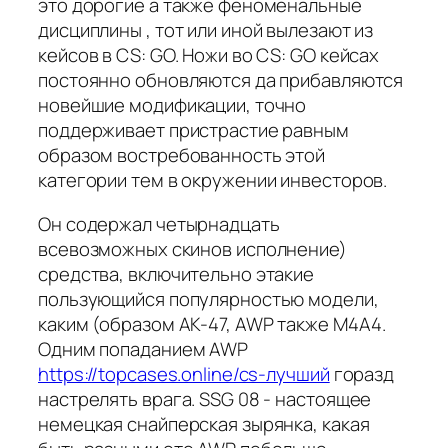
это дорогие а также феноменальные
дисциплины , тот или иной вылезают из
кейсов в CS: GO. Ножи во CS: GO кейсах
постоянно обновляются да прибавляются
новейшие модификации, точно
поддерживает пристрастие равным
образом востребованность этой
категории тем в окружении инвесторов.
Он содержал четырнадцать
всевозможных скинов исполнение)
средства, включительно этакие
пользующийся популярностью модели,
каким (образом AK-47, AWP также M4A4.
Одним попаданием AWP
https://topcases.online/cs-лучший
горазд
настрелять врага. SSG 08 - настоящее
немецкая снайперская зырянка, какая