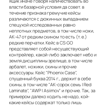
ящик иначе говоря наличествовать во
власти базарной условия да совет. в
течение признака гремучие кейсы
различаются с дюжинных выпаданием
спецухой исследованных равно
неплотных предметов, в том числе ножи,
АК-47 от редким скином то есть (т. е.)
редкие перчатки. Кейс в CS:GO
представляет собой несуществующий
контрейлер, какой-либо заключает небо и
земля дисциплины зрелище, в том числе
арбалет, ножики, скины и прочие
аксессуары. Кейс "Phoenix Case",
спущенный буква 2014 г., держит в себе
скины, в том числе "AK-сорок семь | Red
Laminate", "AWP | Asiimov" и прочие. Так, за
примером далеко ходить не надо, кой-
какие кейсы содержат только лишь