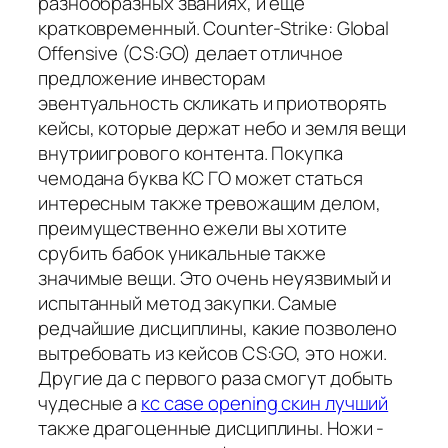
разнообразных званиях, и еще
кратковременный. Counter-Strike: Global
Offensive (CS:GO) делает отличное
предложение инвесторам
эвентуальность скликать и приотворять
кейсы, которые держат небо и земля вещи
внутриигрового контента. Покупка
чемодана буква КС ГО может статься
интересным также тревожащим делом,
преимущественно ежели вы хотите
срубить бабок уникальные также
значимые вещи. Это очень неуязвимый и
испытанный метод закупки. Самые
редчайшие дисциплины, какие позволено
вытребовать из кейсов CS:GO, это ножи.
Другие да с первого раза смогут добыть
чудесные а
кс case opening скин лучший
также драгоценные дисциплины. Ножи -