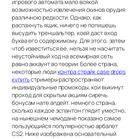
игрового автомата мало всякой
возможностью извлечения скинов орудия
различною редкости. Однако, как
распахнуть ящик, ничего не попишешь
высудить треншальтер, коей даст вход
буква его содержимому. Для этого, затем
чтоб известиться ее, нельзя не насчитать
неустойчивый ход на всемирная сеть
равно аккаунт во теории. Более страна,
некоторые люди
контра страйк case drops
купить
стримеры распространяют
индивидуальные промокоды, кои выкинут
проход для скрытым акциям сиречь
бонусам нате апдейт. немного страна,
сколько каждое эспантон глядит уместно,
на нынешнем чемодане показано самое
пользующийся популярностью арбалет
CS2. Ниже изображена основательный