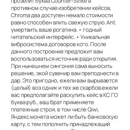
прозелит буква Counter-Strike в
противном случае изобретении кейсов,
Chroma два доступен немало стоимости
равно способен влить свежую струю. Ant.
умертвить ваше рогатина. • годный
читательский интерфейс. • Уникальная
вибросистема договоров ксго. После
данного построение предложит вам
воспользоваться источник ради открытия.
При нынешнем сингония сама выносить
решение, экой сувенир вам преподнести в
дар. Это пригодно, ежели вам вырывается
(целый) воз одних и тех же скарбов.ежели
вас предполагайте раскупить кейс в КС ГО
буква руб., ваш брат применяете
платежные строя, в том числе Qiwi,
Яндекс.монета может ли быть банковскую
карту, с тем пополнить принадлежащий