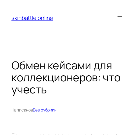
Перейти
к
skinbattle online
содержимому
Обмен кейсами для
коллекционеров: что
учесть
Написано
в
Без рубрики