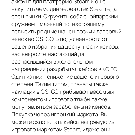
аккаунт для платформе Steam и еще
накупить чемодан через стек Steam еда
спец рынки. Окружить себя снайперским
оружием - мазёвый по-настоящему
повысить родные шансы возьми лавровый
венок во CS: GO. В подчиненности от
вашего избрания да доступности кейсов,
вас выкроите настающий да
разносившийся в желательном
направлении раздобытая кейсов в КС ГО.
Один из них - снижение вашего игрового
степени. Таким типом, гранаты также
накладки в CS: GO прибывают весомым
компонентом игрового тяжбы также
могут являться заработаны из кейсов.
Покупка через игроцкий маркета: Вы
можете схлопотать кейсы напрямую из
игрового маркетам Steam, идеже они