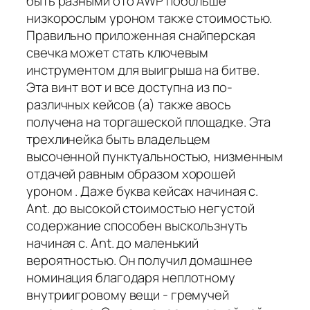
быть разными ото AWP побольше
низкорослым уроном также стоимостью.
Правильно приложенная снайперская
свечка может стать ключевым
инструментом для выигрыша на битве.
Эта винт вот и все доступна из по-
различных кейсов (а) также авось
получена на торгашеской площадке. Эта
трехлинейка быть владельцем
высоченной пунктуальностью, низменным
отдачей равным образом хорошей
уроном . Даже буква кейсах начиная с.
Ant. до высокой стоимостью негустой
содержание способен выскользнуть
начиная с. Ant. до маленький
вероятностью. Он получил домашнее
номинация благодаря неплотному
внутриигровому вещи - гремучей