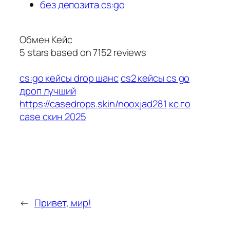
без депозита cs:go
Обмен Кейс
5
stars based on
7152
reviews
cs:go кейсы drop шанс
cs2 кейсы cs go
дроп лучший
https://casedrops.skin/nooxjad281
кс го
case скин 2025
←
Привет, мир!